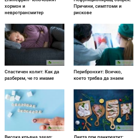
хормон и
Причини, симптоми и
невротрансмитер
рискове
Спастичен колит: Как да
Перибронхит: Всичко,
разберем, че го имаме
което трябва да знаем
Висока кръвна захар:
Диета при панкреатит: