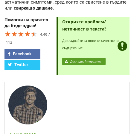
астматични симптоми, сред които са свистене в гърдите
или
свиркащо дишане.
Помогни на приятел
Открихте проблем/
да бъде здрав!
неточност в текста?
★★★★★
★★★★★
★★★★★
4.49
Докладвайте за повече качествено
113
съдържание!
Facebook
Докладвай нередност
Twitter