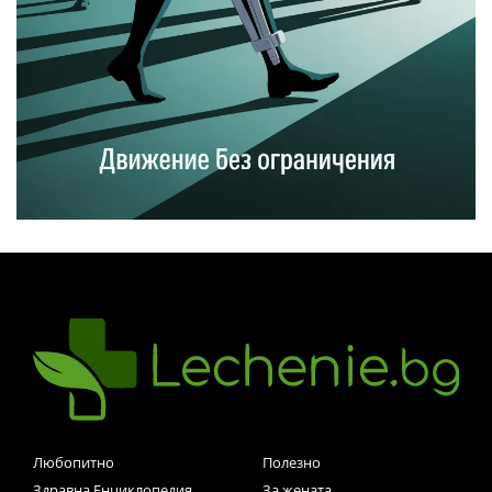
Любопитно
Полезно
Здравна Енциклопедия
За жената