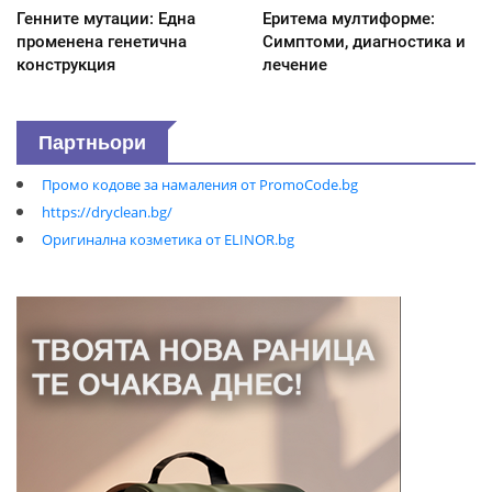
Генните мутации: Една
Еритема мултиформе:
променена генетична
Симптоми, диагностика и
конструкция
лечение
Партньори
Промо кодове за намаления от PromoCode.bg
https://dryclean.bg/
Оригинална козметика от ELINOR.bg