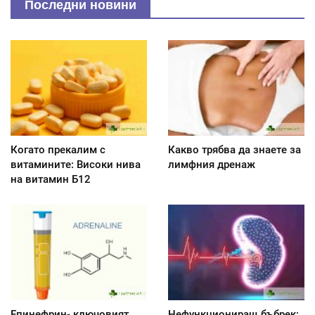
Последни новини
Когато прекалим с
Какво трябва да знаете за
витамините: Високи нива
лимфния дренаж
на витамин Б12
Епинефрин- ключовият
Нефункциониращ бъбрек: