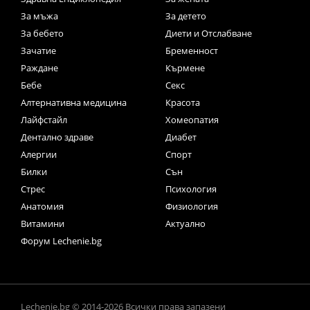
За мъжа
За детето
За бебето
Диети и Отслабване
Зачатие
Бременност
Раждане
Кърмене
Бебе
Секс
Алтернативна медицина
Красота
Лайфстайл
Хомеопатия
Дентално здраве
Диабет
Алергии
Спорт
Билки
Сън
Стрес
Психология
Анатомия
Физиология
Витамини
Актуално
Форум Lechenie.bg
Lechenie.bg © 2014-2026 Всички права запазени