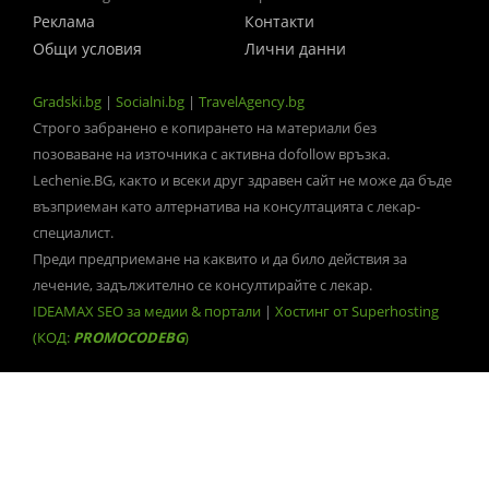
Реклама
Контакти
Общи условия
Лични данни
Gradski.bg
|
Socialni.bg
|
TravelAgency.bg
Строго забранено е копирането на материали без
позоваване на източника с активна dofollow връзка.
Lechenie.BG, както и всеки друг здравен сайт не може да бъде
възприеман като алтернатива на консултацията с лекар-
специалист.
Преди предприемане на каквито и да било действия за
лечение, задължително се консултирайте с лекар.
IDEAMAX SEO за медии & портали
|
Хостинг от Superhosting
(КОД:
PROMOCODEBG
)