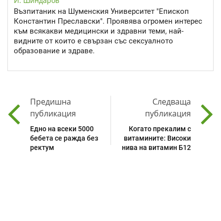
И. Шиндаров
Възпитаник на Шуменския Университет "Епископ
Константин Преславски". Проявява огромен интерес
към всякакви медицински и здравни теми, най-
видните от които е свързан със сексуалното
образование и здраве.
Предишна
Следваща
публикация
публикация
Едно на всеки 5000
Когато прекалим с
бебета се ражда без
витамините: Високи
ректум
нива на витамин Б12