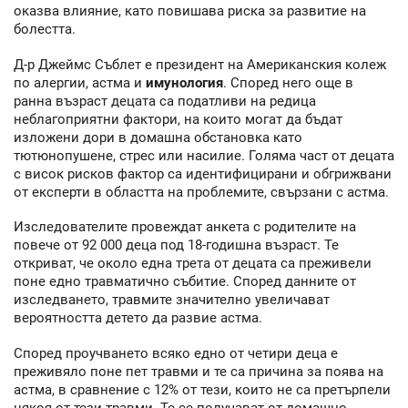
оказва влияние, като повишава риска за развитие на
болестта.
Д-р Джеймс Съблет е президент на Американския колеж
по алергии, астма и
имунология
. Според него още в
ранна възраст децата са податливи на редица
неблагоприятни фактори, на които могат да бъдат
изложени дори в домашна обстановка като
тютюнопушене, стрес или насилие. Голяма част от децата
с висок рисков фактор са идентифицирани и обгрижвани
от експерти в областта на проблемите, свързани с астма.
Изследователите провеждат анкета с родителите на
повече от 92 000 деца под 18-годишна възраст. Те
откриват, че около една трета от децата са преживели
поне едно травматично събитие. Според данните от
изследването, травмите значително увеличават
вероятността детето да развие астма.
Според проучването всяко едно от четири деца е
преживяло поне пет травми и те са причина за поява на
астма, в сравнение с 12% от тези, които не са претърпели
някоя от тези травми. Те се получават от домашно