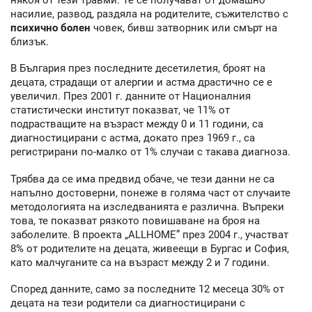
насилие, развод, раздяла на родителите, съжителство с
психично болен
човек, бивш затворник или смърт на
близък.
В България през последните десетилетия, броят на
децата, страдащи от алергии и астма драстично се е
увеличил. През 2001 г. данните от Националния
статистически институт показват, че 11% от
подрастващите на възраст между 0 и 11 години, са
диагностицирани с астма, докато през 1969 г., са
регистрирани по-малко от 1% случаи с такава диагноза.
Трябва да се има предвид обаче, че тези данни не са
напълно достоверни, понеже в голяма част от случаите
методологията на изследванията е различна. Въпреки
това, те показват рязкото повишаване на броя на
заболелите. В проекта „ALLHOME” през 2004 г., участват
8% от родителите на децата, живеещи в Бургас и София,
като малчуганите са на възраст между 2 и 7 години.
Според данните, само за последните 12 месеца 30% от
децата на тези родители са диагностицирани с