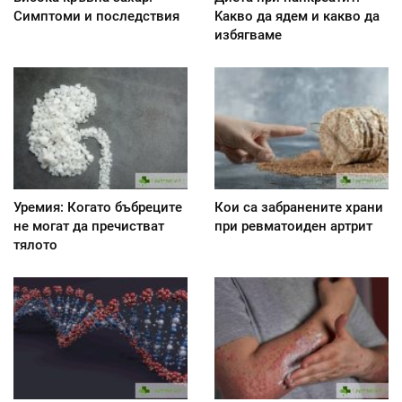
Симптоми и последствия
Kакво да ядем и какво да
избягваме
Уремия: Когато бъбреците
Кои са забранените храни
не могат да пречистват
при ревматоиден артрит
тялото