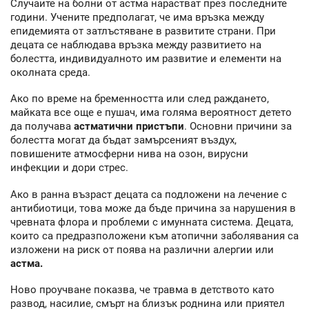
Случаите на болни от астма нарастват през последните
години. Учените предполагат, че има връзка между
епидемията от затлъстяване в развитите страни. При
децата се наблюдава връзка между развитието на
болестта, индивидуалното им развитие и елементи на
околната среда.
Ако по време на бременността или след раждането,
майката все още е пушач, има голяма вероятност детето
да получава
астматични пристъпи
. Основни причини за
болестта могат да бъдат замърсеният въздух,
повишените атмосферни нива на озон, вирусни
инфекции и дори стрес.
Ако в ранна възраст децата са подложени на лечение с
антибиотици, това може да бъде причина за нарушения в
чревната флора и проблеми с имунната система. Децата,
които са предразположени към атопични заболявания са
изложени на риск от поява на различни алергии или
астма.
Ново проучване показва, че травма в детството като
развод, насилие, смърт на близък роднина или приятел