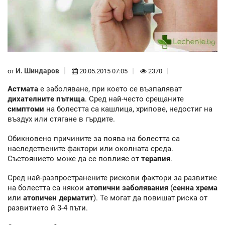
И. Шиндаров
от
20.05.2015 07:05
2370
Астмата
е заболяване, при което се възпаляват
дихателните пътища
. Сред най-често срещаните
симптоми
на болестта са кашлица, хрипове, недостиг на
въздух или стягане в гърдите.
Обикновено причините за поява на болестта са
наследствените фактори или околната среда.
Състоянието може да се повлияе от
терапия
.
Сред най-разпространените рискови фактори за развитие
на болестта са някои
атопични заболявания
(
сенна хрема
или
атопичен дерматит
). Те могат да повишат риска от
развитието й 3-4 пъти.