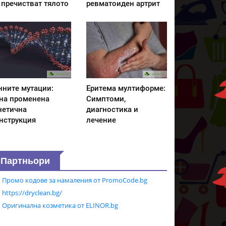
 пречистват тялото
ревматоиден артрит
нните мутации:
Еритема мултиформе:
на променена
Симптоми,
нетична
диагностика и
нструкция
лечение
Партньори
Промо кодове за намаления от PromoCode.bg
https://dryclean.bg/
Оригинална козметика от ELINOR.bg