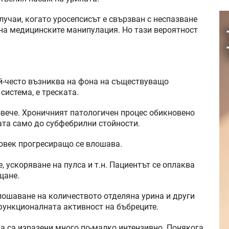
лучаи, когато уросепсисът е свързван с неспазване
на медицинските манипулация. Но тази вероятност
й-често възниква на фона на съществуващо
система, е треската.
повече. Хроничният патологичен процес обикновено
ата само до субфебрилни стойности.
овек прогресиращо се влошава.
, ускоряване на пулса и т.н. Пациентът се оплаква
щане.
лошаване на количеството отделяна урина и други
функционалната активност на бъбреците.
а са изразени много по-малко интензивно. Понякога