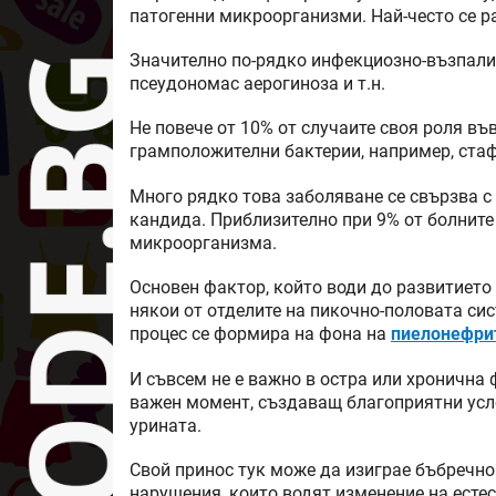
патогенни микроорганизми. Най-често се р
Значително по-рядко инфекциозно-възпалит
псеудономас аерогиноза и т.н.
Не повече от 10% от случаите своя роля въ
грамположителни бактерии, например, ста
Много рядко това заболяване се свързва с 
кандида. Приблизително при 9% от болните
микроорганизма.
Основен фактор, който води до развитието 
някои от отделите на пикочно-половата сис
процес се формира на фона на
пиелонефри
И съвсем не е важно в остра или хронична
важен момент, създаващ благоприятни усло
урината.
Свой принос тук може да изиграе бъбречно
нарушения, които водят изменение на есте