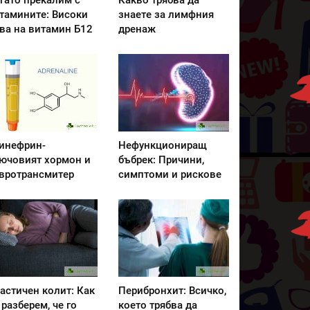
гато прекалим с
Какво трябва да
тамините: Високи
знаете за лимфния
ва на витамин Б12
дренаж
инефрин-
Нефункциониращ
ючовият хормон и
бъбрек: Причини,
вротрансмитер
симптоми и рискове
астичен колит: Как
Перибронхит: Всичко,
 разберем, че го
което трябва да