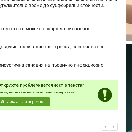
одължително време до субфебрилни стойности.
колкото се може по-скоро да се започне
а дезинтоксикационна терапия, назначават се
 хирургична санация на първично инфекциозно
Открихте проблем/неточност в текста?
окладвайте за повече качествено съдържание!
Докладвай нередност