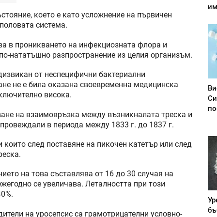
им
стояние, което е като усложнение на първичен
половата система.
ва в проникването на инфекциозната флора и
 по-нататъшно разпространение из целия организъм.
едизвикан от неспецифични бактериални
ване не е била оказана своевременна медицинска
Ви
зключително висока.
Си
по
ване на взаимовръзка между възникналата треска и
 провеждали в периода между 1833 г. до 1837 г.
и които след поставяне на пикочен катетър или след
реска.
ието на това съставлява от 16 до 30 случая на
ежегодно се увеличава. Леталността при този
40%.
Ур
бъ
ители на уросепсис са грамотрицателни условно-