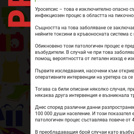
Уросепсис – това е изключително опасно съ
инфекциозен процес в областта на пикочно
Същността на това заболяване се заключа
нейните токсини в кръвоносната система с
Обикновено този патологичен процес е пр
възбудители. В случай че при това заболя
помощ, вероятността от летален изход е и
Първите изследвания, насочени към откри
оперативните интервенции на уретера са се
Тогава са били описани няколко случая, пр
някаква друга интервенция е възникнала т
Днес според различни данни разпространен
100 000 души население. И този показател 
патологичен процес съставлява повече от 
В преобладаващия брой случаи като възбуд