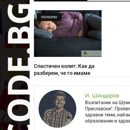
ПОЛЕЗНО
Спастичен колит: Как да
разберем, че го имаме
И. Шиндаров
Възпитаник на Шуме
Преславски". Прояв
здравни теми, най-в
образование и здрав