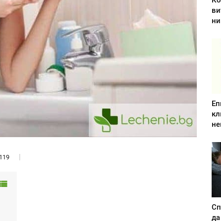
Ко
ви
ни
Еп
кл
не
119
Сп
да