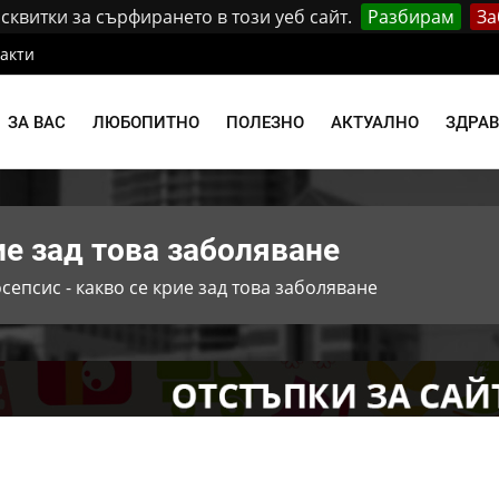
квитки за сърфирането в този уеб сайт.
Разбирам
За
акти
ЗА ВАС
ЛЮБОПИТНО
ПОЛЕЗНО
АКТУАЛНО
ЗДРА
ие зад това заболяване
сепсис - какво се крие зад това заболяване