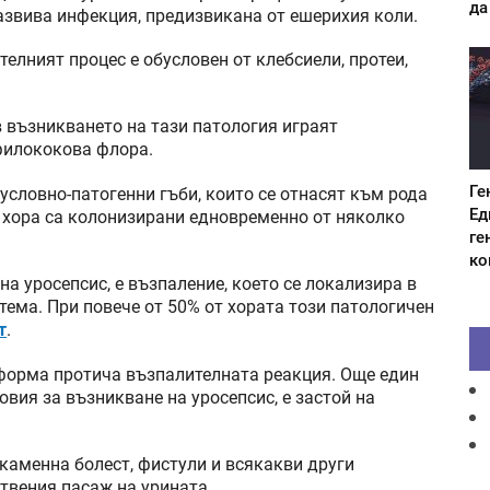
да
азвива инфекция, предизвикана от ешерихия коли.
елният процес е обусловен от клебсиели, протеи,
в възникването на тази патология играят
филококова флора.
Ге
условно-патогенни гъби, които се отнасят към рода
Ед
 хора са колонизирани едновременно от няколко
ге
ко
на уросепсис, е възпаление, което се локализира в
тема. При повече от 50% от хората този патологичен
т
.
 форма протича възпалителната реакция. Още един
вия за възникване на уросепсис, е застой на
каменна болест, фистули и всякакви други
ствения пасаж на урината.