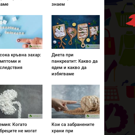
аме
знаем
сока кръвна захар:
Диета при
мптоми и
панкреатит: Kакво да
следствия
ядем и какво да
избягваме
емия: Когато
Кои са забранените
бреците не могат
храни при