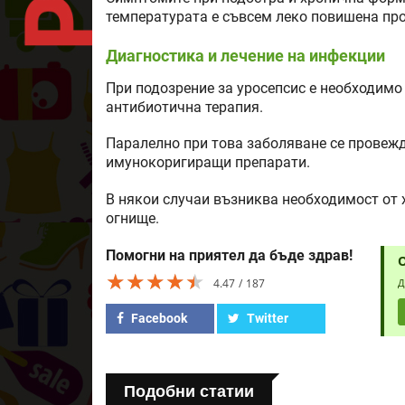
температурата е съвсем леко повишена пр
Диагностика и лечение на инфекции
При подозрение за уросепсис е необходимо 
антибиотична терапия.
Паралелно при това заболяване се провежд
имунокоригиращи препарати.
В някои случаи възниква необходимост от
огнище.
Помогни на приятел да бъде здрав!
★★★★★
★★★★★
★★★★★
4.47
187
Д
Facebook
Twitter
Подобни статии