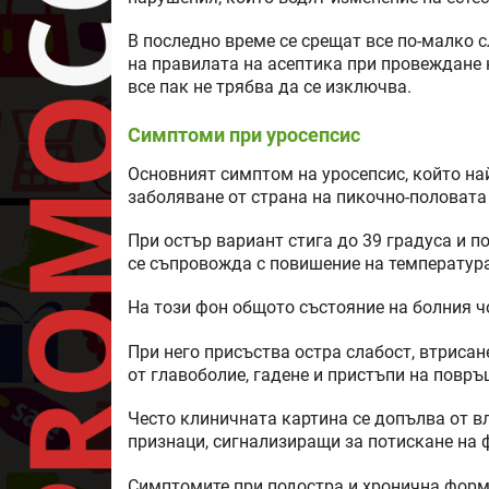
В последно време се срещат все по-малко с
на правилата на асептика при провеждане 
все пак не трябва да се изключва.
Симптоми при уросепсис
Основният симптом на уросепсис, който на
заболяване от страна на пикочно-половата 
При остър вариант стига до 39 градуса и 
се съпровожда с повишение на температур
На този фон общото състояние на болния ч
При него присъства остра слабост, втрисане
от главоболие, гадене и пристъпи на повръ
Често клиничната картина се допълва от в
признаци, сигнализиращи за потискане на 
Симптомите при подостра и хронична форм