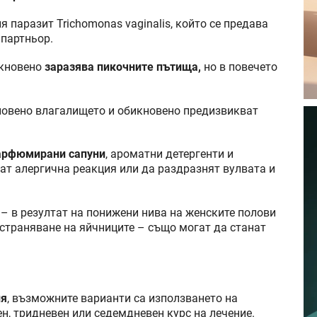
паразит Trichomonas vaginalis, който се предава
 партньор.
кновено
заразява пикочните пътища,
но в повечето
новено влагалището и обикновено предизвикват
парфюмирани сапуни
, ароматни детергенти и
ат алергична реакция или да раздразнят вулвата и
– в резултат на понижени нива на женските полови
страняване на яйчниците – също могат да станат
ия
, възможните варианти са използването на
н, тридневен или седемдневен курс на лечение.