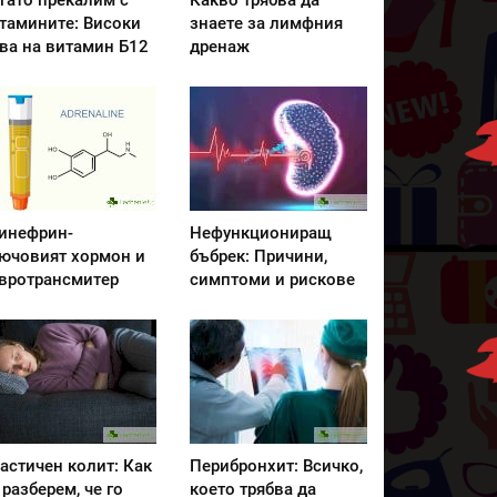
гато прекалим с
Какво трябва да
тамините: Високи
знаете за лимфния
ва на витамин Б12
дренаж
инефрин-
Нефункциониращ
ючовият хормон и
бъбрек: Причини,
вротрансмитер
симптоми и рискове
астичен колит: Как
Перибронхит: Всичко,
 разберем, че го
което трябва да