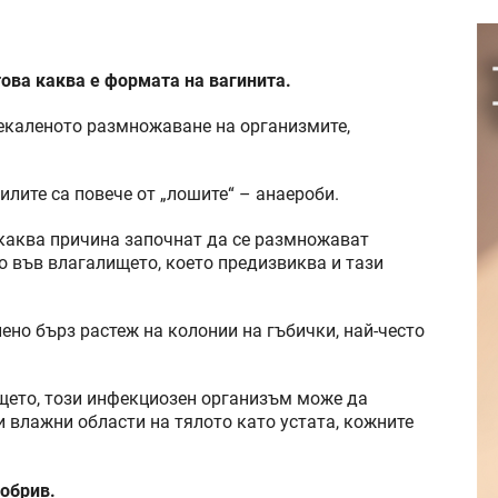
това каква е формата на вагинита.
рекаленото размножаване на организмите,
лите са повече от „лошите“ – анаероби.
каква причина започнат да се размножават
о във влагалището, което предизвиква и тази
ено бърз растеж на колонии на гъбички, най-често
щето, този инфекциозен организъм може да
и влажни области на тялото като устата, кожните
обрив.