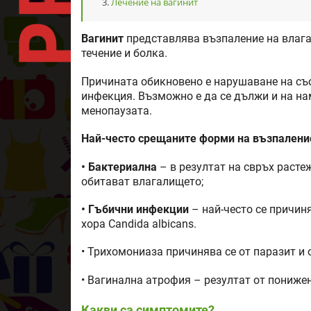
Лечение на вагинит
Вагинит
представлява възпаление на влага
течение и болка.
Причината обикновено е нарушаване на съ
инфекция. Възможно е да се дължи и на на
менопаузата.
Най-често срещаните форми на възпаление
• Бактериална
– в резултат на свръх расте
обитават влагалището;
• Гъбични инфекции
– най-често се причин
хора Candida albicans.
• Трихомониаза причинява се от паразит и 
• Вагинална атрофия – резултат от понижен
Какви са симптомите?