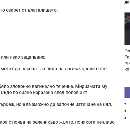
да
то секрет от влагалището;
Ге
Ед
 или леко зацапване;
ге
могат да насочат за вида на
вагинита
, който сте
ко
бяло зловонно вагинално течение. Миризмата му
 бъде по-силно изразена след полов акт.
ърбеж, но е възможно да започне изтичане на бял,
ира с поява на зеленикаво жълто, понякога пенливо