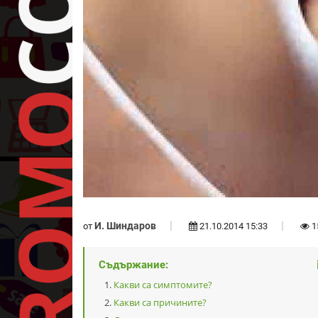
И. Шиндаров
от
21.10.2014 15:33
1
Съдържание:
Какви са симптомите?
Какви са причините?