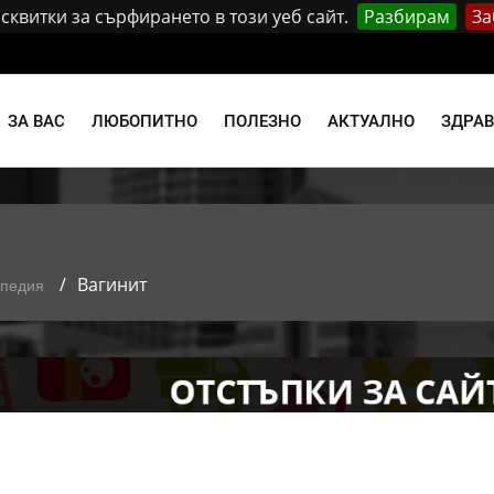
квитки за сърфирането в този уеб сайт.
Разбирам
За
и
ЗА ВАС
ЛЮБОПИТНО
ПОЛЕЗНО
АКТУАЛНО
ЗДРА
Вагинит
опедия