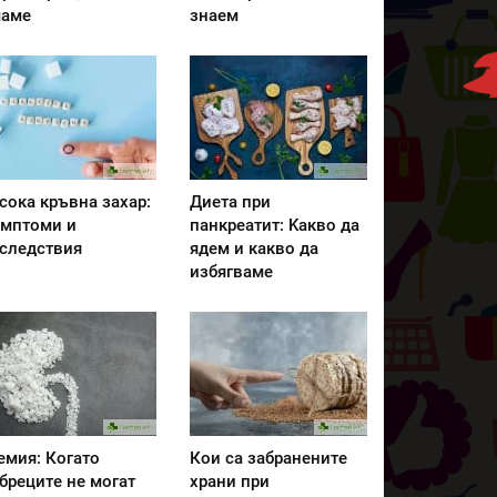
аме
знаем
сока кръвна захар:
Диета при
мптоми и
панкреатит: Kакво да
следствия
ядем и какво да
избягваме
емия: Когато
Кои са забранените
бреците не могат
храни при