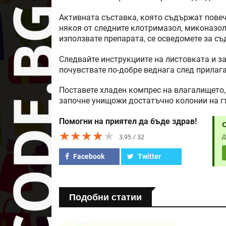
Активната съставка, която съдържат повеч
някоя от следните клотримазол, миконазол,
използвате препарата, се осведомете за с
Следвайте инструкциите на листовката и за
почувствате по-добре веднага след прилаг
Поставете хладен компрес на влагалището,
започне унищожи достатъчно колонии на гъ
Помогни на приятел да бъде здрав!
★★★★★
★★★★★
★★★★★
3.95
32
Д
Facebook
Twitter
Подобни статии