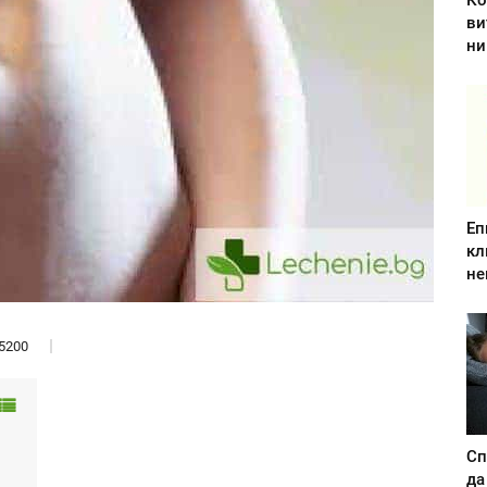
Ко
ви
ни
Еп
кл
не
5200
Сп
да