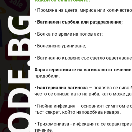
• Промяна на цвета, мириса или количество
•
Вагинален сърбеж или раздразнение;
• Болка по време на полов акт;
• Болезнено уриниране;
• Вагинално кървене със светло оцветяване
Характеристиките на вагиналното течение
придобили.
•
Бактериална вагиноза
– появява се сиво-
често се описва като на риба, като може да
• Гнойна инфекция – основният симптом е с
гъст секрет, който наподобява извара.
• Трихомониаза - инфекцията се характериз
течение.