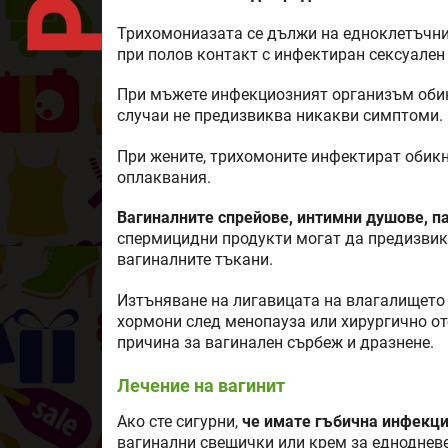
Трихомониазата се дължи на едноклетъчния 
при полов контакт с инфектиран сексуален
При мъжете инфекциозният организъм оби
случаи не предизвиква никакви симптоми.
При жените, трихомоните инфектират обик
оплаквания.
Вагиналните спрейове, интимни душове, 
спермицидни продукти могат да предизвик
вагиналните тъкани.
Изтъняване на лигавицата на влагалището 
хормони след менопауза или хирургично от
причина за вагинален сърбеж и дразнене.
Лечение на вагинит
Ако сте сигурни,
че имате гъбична инфекц
вагинални свещички или крем за еднодневе