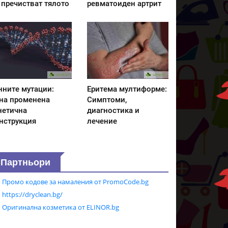
 пречистват тялото
ревматоиден артрит
нните мутации:
Еритема мултиформе:
на променена
Симптоми,
нетична
диагностика и
нструкция
лечение
Партньори
Промо кодове за намаления от PromoCode.bg
https://dryclean.bg/
Оригинална козметика от ELINOR.bg