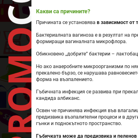
Какви са причините?
Причината се установява
в зависимост от 
Бактериалната вагиноза е в резултат на п
формиращи вагиналната микрофлора.
Обикновено „добрите“ бактерии – лактобаци
Но ако анаеробните микроорганизми по ня
прекалено бързо, се нарушава равновесиет
форма на възпалението.
Гъбичната инфекция се развива при прекал
кандида албиканс.
Освен че причинява инфекция във влагали
предизвика възпалителни процеси и в друг
гънки и поднокътното пространство.
Гъбичката може да предизвика и пеленов 