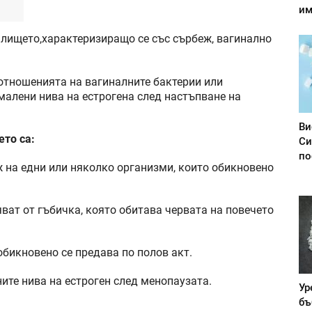
им
лището,характеризиращо се със сърбеж, вагинално
отношенията на вагиналните бактерии или
малени нива на естрогена след настъпване на
Ви
то са:
Си
по
ж на едни или няколко организми, които обикновено
яват от гъбичка, която обитава червата на повечето
обикновено се предава по полов акт.
ите нива на естроген след менопаузата.
Ур
бъ