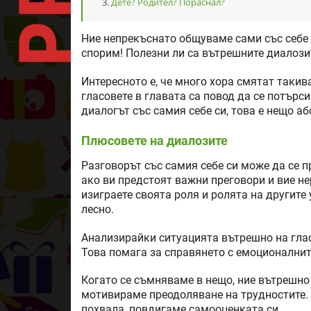
Дете? Родител? Пораснал?
Ние непрекъснато общуваме сами със себе 
спорим! Полезни ли са вътрешните диалози
Интересното е, че много хора смятат такив
гласовете в главата са повод да се потърси
диалогът със самия себе си, това е нещо а
Плюсовете на диалозите
Разговорът със самия себе си може да се п
ако ви предстоят важни преговори и вие не
изиграете своята роля и ролята на другите 
лесно.
Анализирайки ситуацията вътрешно на глас
Това помага за справянето с емоционалнит
Когато се съмняваме в нещо, ние вътрешно
мотивираме преодоляване на трудностите. 
похвала, повдигаме самооценката си.