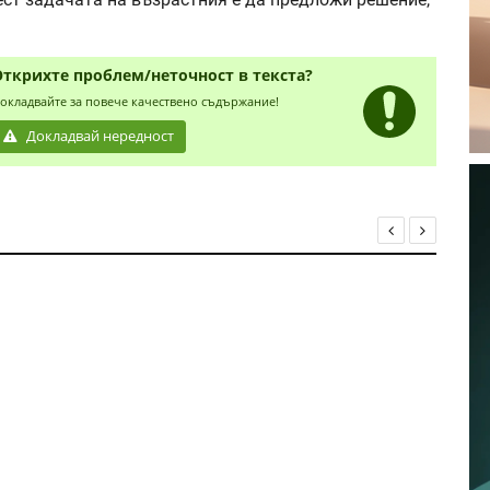
ест задачата на възрастния е да предложи решение,
Открихте проблем/неточност в текста?
окладвайте за повече качествено съдържание!
Докладвай нередност