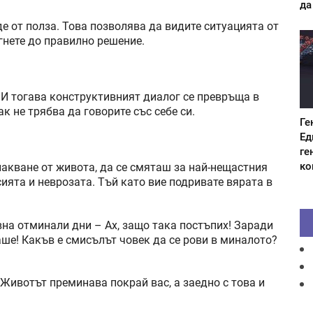
да
е от полза. Това позволява да видите ситуацията от
гнете до правилно решение.
 И тогава конструктивният диалог се превръща в
к не трябва да говорите със себе си.
Ге
Ед
ге
ко
лакване от живота, да се смяташ за най-нещастния
сията и неврозата. Тъй като вие подривате вярата в
на отминали дни – Ах, защо така постъпих! Заради
аше! Какъв е смисълът човек да се рови в миналото?
Животът преминава покрай вас, а заедно с това и