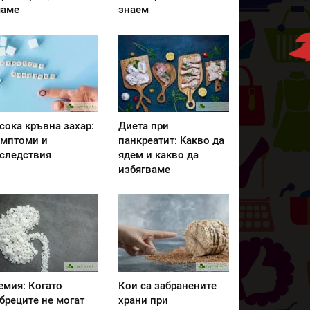
аме
знаем
сока кръвна захар:
Диета при
мптоми и
панкреатит: Kакво да
следствия
ядем и какво да
избягваме
емия: Когато
Кои са забранените
бреците не могат
храни при