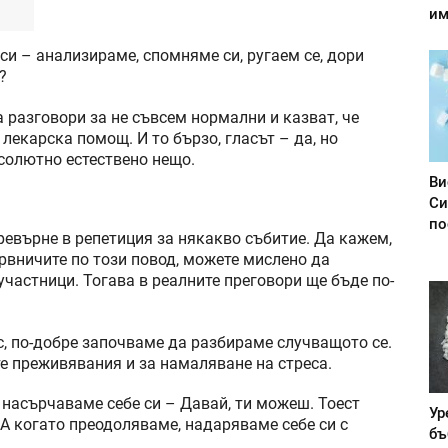
им
си – анализираме, спомняме си, ругаем се, дори
?
а разговори за не съвсем нормални и казват, че
 лекарска помощ. И то бързо, гласът – да, но
бсолютно естествено нещо.
Ви
Си
по
ревърне в репетиция за някакво събитие. Да кажем,
рвничите по този повод, можете мислено да
участници. Тогава в реалните преговори ще бъде по-
, по-добре започваме да разбираме случващото се.
е преживявания и за намаляване на стреса.
 насърчаваме себе си – Давай, ти можеш. Тоест
Ур
А когато преодоляваме, надаряваме себе си с
бъ