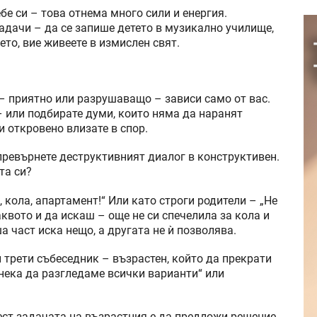
е си – това отнема много сили и енергия.
адачи – да се запише детето в музикално училище,
ето, вие живеете в измислен свят.
– приятно или разрушаващо – зависи само от вас.
– или подбирате думи, които няма да наранят
и откровено влизате в спор.
превърнете деструктивният диалог в конструктивен.
та си?
 кола, апартамент!“ Или като строги родители – „Не
аквото и да искаш – още не си спечелила за кола и
а част иска нещо, а другата не ѝ позволява.
и трети събеседник – възрастен, който да прекрати
 нека да разгледаме всички варианти“ или