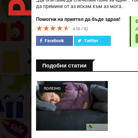
„Да опитаме да спечелим поне за един“. То
да премине от аз искам към аз мога.
Помогни на приятел да бъде здрав!
★★★★★
★★★★★
★★★★★
4.50
92
Д
Facebook
Twitter
Подобни статии
ПОЛЕЗНО