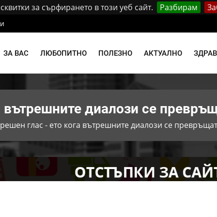
квитки за сърфирането в този уеб сайт.
Разбирам
За
ти
ЗА ВАС
ЛЮБОПИТНО
ПОЛЕЗНО
АКТУАЛНО
ЗДРА
га вътрешните диалози се превръ
решен глас - ето кога вътрешните диалози се превръщат