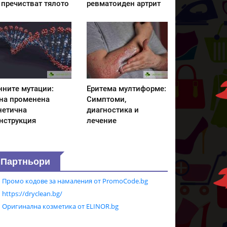
 пречистват тялото
ревматоиден артрит
нните мутации:
Еритема мултиформе:
на променена
Симптоми,
нетична
диагностика и
нструкция
лечение
Партньори
Промо кодове за намаления от PromoCode.bg
https://dryclean.bg/
Оригинална козметика от ELINOR.bg