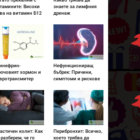
гато прекалим с
Какво трябва да
тамините: Високи
знаете за лимфния
ва на витамин Б12
дренаж
инефрин-
Нефункциониращ
ючовият хормон и
бъбрек: Причини,
вротрансмитер
симптоми и рискове
астичен колит: Как
Перибронхит: Всичко,
 разберем, че го
което трябва да