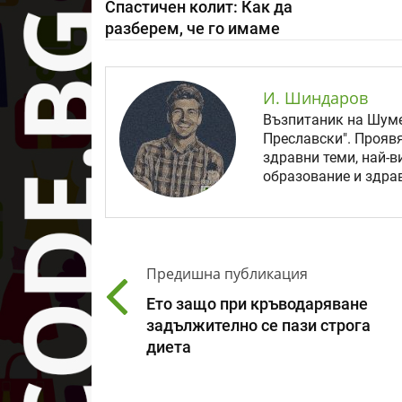
Спастичен колит: Как да
разберем, че го имаме
И. Шиндаров
Възпитаник на Шуме
Преславски". Прояв
здравни теми, най-в
образование и здрав
Предишна публикация
Ето защо при кръводаряване
задължително се пази строга
диета