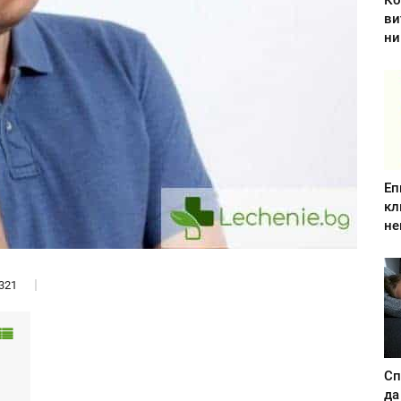
Ко
ви
ни
Еп
кл
не
321
Сп
да