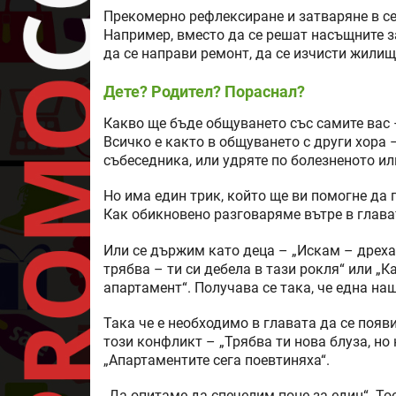
Прекомерно рефлексиране и затваряне в себ
Например, вместо да се решат насъщните з
да се направи ремонт, да се изчисти жилищ
Дете? Родител? Пораснал?
Какво ще бъде общуването със самите вас 
Всичко е както в общуването с други хора 
събеседника, или удряте по болезненото ил
Но има един трик, който ще ви помогне да 
Как обикновено разговаряме вътре в глава
Или се държим като деца – „Искам – дреха,
трябва – ти си дебела в тази рокля“ или „К
апартамент“. Получава се така, че една наш
Така че е необходимо в главата да се появ
този конфликт – „Трябва ти нова блуза, но
„Апартаментите сега поевтиняха“.