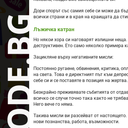
Дори спорът със самия себе си може да бъд
всички страни и в края на краищата да сти
Лъжичка катран
Но някои хора си наговарят излишни неща.
деструктивен. Ето само няколко примера ка
Зацикляне върху негативните мисли:
Постоянно ругаене, обвинения, критика, оп
на света. Това е директният път към депре
себе си и се поставяте в позиция на жертва.
Безкрайно преживявате събитията от отдав
всичко се случи точно така както не трябв
Него вече го няма.
Такива мисли ви разсейват от настоящето. 
нови познанства, работа, възможности.