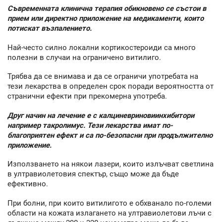
Съвременната клинична терапия обикновено се състои в
прием или директно приложение на медикаменти, които
потискат възпалението.
Най-често силно локални кортикостероиди са много
полезни в случаи на ограничено витилиго.
Трябва да се внимава и да се ограничи употребата на
тези лекарства в определен срок поради вероятността от
странични ефекти при прекомерна употреба.
Друг начин на лечение е с калциневриновиинхибитори
например такролимус. Тези лекарства имат по-
благоприятен ефект и са по-безопасни при продължително
приложение.
Използването на някои лазери, които излъчват светлина
в ултравиолетовия спектър, също може да бъде
ефективно.
При болни, при които витилигото е обхванало по-големи
области на кожата излагането на ултравиолетови лъчи с