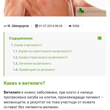
И. Шиндаров
от
31.07.2014 08:35
9306
Съдържание:
Какво е витилиго?
Какви са симптомите на витилиго?
Каква е причината за витилиго?
Лечение на витилиго
Превенция на витилиго
Какво е витилиго?
Витилиго
е кожно заболяване, при което е налице
прогресивна загуба на клетки, произвеждащи пигмент –
меланоцити, в резултат на това участъци от кожата
остават без пигмента меланин.