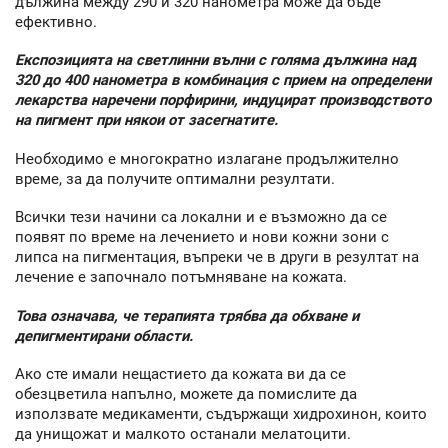
дължина между 290 и 320 нанометра може да бъде
ефективно.
Експозицията на светлинни вълни с голяма дължина над
320 до 400 нанометра в комбинация с прием на определени
лекарства наречени порфирини, индуцират производството
на пигмент при някои от засегнатите.
Необходимо е многократно излагане продължително
време, за да получите оптимални резултати.
Всички тези начини са локални и е възможно да се
появят по време на лечението и нови кожни зони с
липса на пигментация, въпреки че в други в резултат на
лечение е започнало потъмняване на кожата.
Това означава, че терапията трябва да обхване и
депигментирани области.
Ако сте имали нещастието да кожата ви да се
обезцветила напълно, можете да помислите да
използвате медикаменти, съдържащи хидрохинон, които
да унищожат и малкото останали мелатоцити.