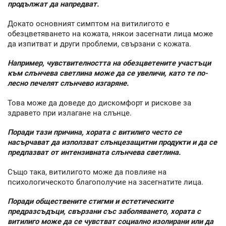
продължат да напредват.
Докато основният симптом на витилигото е
обезцветяването на кожата, някои засегнати лица може
да изпитват и други проблеми, свързани с кожата.
Например, чувствителността на обезцветените участъци
към слънчева светлина може да се увеличи, като те по-
лесно печелят слънчево изгаряне.
Това може да доведе до дискомфорт и рискове за
здравето при излагане на слънце.
Поради тази причина, хората с витилиго често се
насърчават да използват слънцезащитни продукти и да се
предпазват от интензивната слънчева светлина.
Също така, витилигото може да повлияе на
психологическото благополучие на засегнатите лица.
Поради обществените стигми и естетическите
предразсъдъци, свързани със заболяването, хората с
витилиго може да се чувстват социално изолирани или да