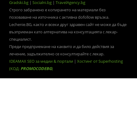
Gradski.bg
|
Socialni.bg
|
TravelAgency.bg
Строго забранено е копирането на материали без
позоваване на източника с активна dofollow връзка.
Lechenie.BG, както и всеки друг здравен сайт не може да бъде
възприеман като алтернатива на консултацията с лекар-
специалист.
Преди предприемане на каквито и да било действия за
лечение, задължително се консултирайте с лекар.
IDEAMAX SEO за медии & портали
|
Хостинг от Superhosting
(КОД:
PROMOCODEBG
)