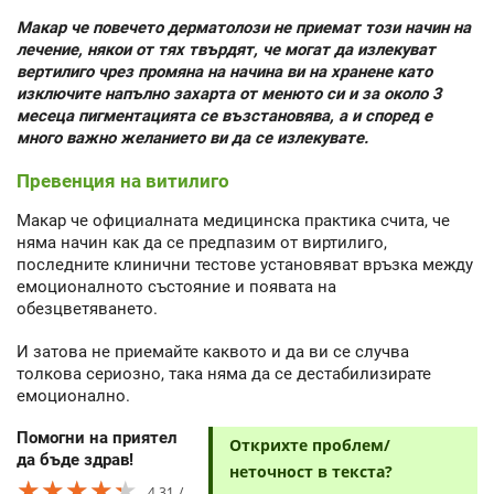
Макар че повечето дерматолози не приемат този начин на
лечение, някои от тях твърдят, че могат да излекуват
вертилиго чрез промяна на начина ви на хранене като
изключите напълно захарта от менюто си и за около 3
месеца пигментацията се възстановява, а и според е
много важно желанието ви да се излекувате.
Превенция на витилиго
Макар че официалната медицинска практика счита, че
няма начин как да се предпазим от виртилиго,
последните клинични тестове установяват връзка между
емоционалното състояние и появата на
обезцветяването.
И затова не приемайте каквото и да ви се случва
толкова сериозно, така няма да се дестабилизирате
емоционално.
Помогни на приятел
Открихте проблем/
да бъде здрав!
неточност в текста?
★★★★★
★★★★★
★★★★★
4.31