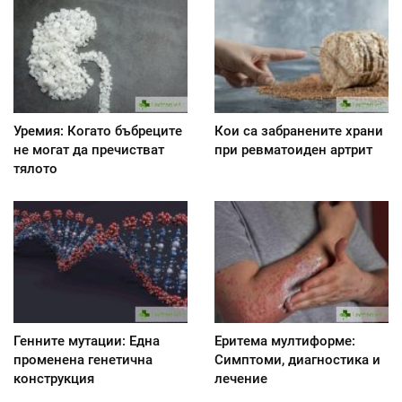
Уремия: Когато бъбреците
Кои са забранените храни
не могат да пречистват
при ревматоиден артрит
тялото
Генните мутации: Една
Еритема мултиформе:
променена генетична
Симптоми, диагностика и
конструкция
лечение