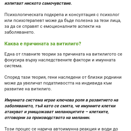
изпитват ниското самочувствие.
Психологическата подкрепа и консултация с психолог
или психотерапевт може да бъде полезна за тези лица,
за да се справят с емоционалните аспекти на
заболяването.
Каква е причината за витилиго?
Една от главните теории за причината на витилигото се
фокусира върху наследствените фактори и имунната
система.
Според тази теория, гени наследени от близки роднини
може да увеличат податливостта на индивида към
развитие на витилиго.
Имунната система играе ключова роля в развитието на
заболяването, тъй като се смята, че имунните клетки
атакуват и унищожават меланоцитите – клетките,
отговорни за производството на меланин.
Този процес се нарича автоимунна реакция и води до