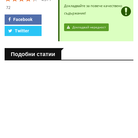
Докладвайте за повече качествено
72
съдържание!
Facebook
Докладвай нередност
Twitter
Подобни статии
ЗДРАВНА ЕНЦИКЛОПЕДИЯ