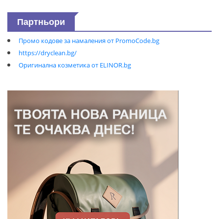
Партньори
Промо кодове за намаления от PromoCode.bg
https://dryclean.bg/
Оригинална козметика от ELINOR.bg