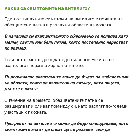
Какви са симптомите на витилиго?
Един от типичните симптоми на витилиго е появата на
обезцветени петна в различни области на кожата.
В началния си етап витилигото обикновено се появява като
малки, светли или бели петна, които постепенно нарастват
по размер.
Тези петна могат да бъдат едно или повече и да се
разполагат неравномерно по тялото.
Първоначално симптомите може да бъдат по-забележими
на области, които са изложени на слънце, като лицето,
ръцете и шията.
С течение на времето, обезцветените петна се
разширяват и сливат помежду си, като засягат по-големи
участъци от кожата.
Прогресът на витилигото може да бъде непредвидим, като
симптомите могат да спрат да се развиват или да