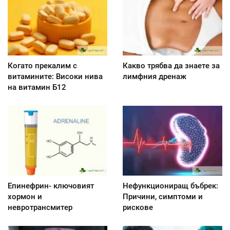
Когато прекалим с
Какво трябва да знаете за
витамините: Високи нива
лимфния дренаж
на витамин Б12
Епинефрин- ключовият
Нефункциониращ бъбрек:
хормон и
Причини, симптоми и
невротрансмитер
рискове