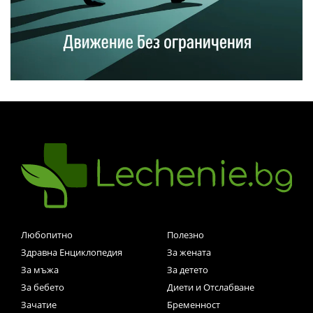
Любопитно
Полезно
Здравна Енциклопедия
За жената
За мъжа
За детето
За бебето
Диети и Отслабване
Зачатие
Бременност