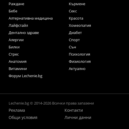
Раждане
Кърмене
Бебе
Секс
Алтернативна медицина
Красота
Лайфстайл
Хомеопатия
Дентално здраве
Диабет
Алергии
Спорт
Билки
Сън
Стрес
Психология
Анатомия
Физиология
Витамини
Актуално
Форум Lechenie.bg
Lechenie.bg © 2014-2026 Всички права запазени
Реклама
Контакти
Общи условия
Лични данни