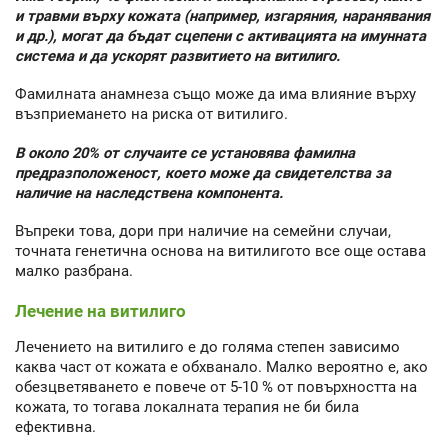
и травми върху кожата (например, изгаряния, наранявания
и др.), могат да бъдат сцепени с активацията на имунната
система и да ускорят развитието на витилиго.
Фамилната анамнеза също може да има влияние върху
възприемането на риска от витилиго.
В около 20% от случаите се установява фамилна
предразположеност, което може да свидетелства за
наличие на наследствена компонента.
Въпреки това, дори при наличие на семейни случаи,
точната генетична основа на витилигото все още остава
малко разбрана.
Лечение на витилиго
Лечението на витилиго е до голяма степен зависимо
каква част от кожата е обхванало. Малко вероятно е, ако
обезцветяването е повече от 5-10 % от повърхността на
кожата, то тогава локалната терапия не би била
ефективна.