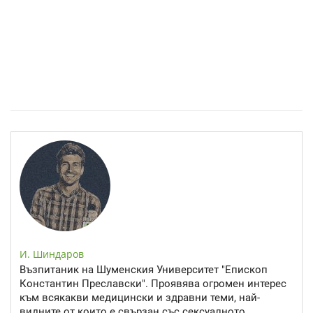
Епинефрин- ключовият хормон и невротрансмитер
И. Шиндаров
Възпитаник на Шуменския Университет "Епископ
Константин Преславски". Проявява огромен интерес
към всякакви медицински и здравни теми, най-
видните от които е свързан със сексуалното