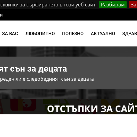
квитки за сърфирането в този уеб сайт.
Разбирам
За
ти
ЗА ВАС
ЛЮБОПИТНО
ПОЛЕЗНО
АКТУАЛНО
ЗДРА
ят сън за децата
реден ли е следобедният сън за децата