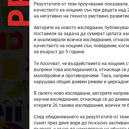
Резултатите от тези проучвания показвали,
качеството на нощния сън при децата над 
на негативно на тяхното умствено развитие
Авторите на новото изследване, публикувано
поставили за задача да сумират цялата н
и анализирали всички изследвания, отнася
качеството на нощния сън, поведение, ког
на възраст до 5 години.
Те посочват, че въздействието на нощния с
въпреки това изследванията, отнасящи се 
малобройни и противоречиви. Така, наприм
нарушава общия дневен режим и циркаднит
В своето ново изследване, авторите напра
научни изследвания, отнасящи се до дневни
открити 26 такива изследвания, всички те 
След обединяването на резултатите от тези
сънят през деня води до по-късно заспиван