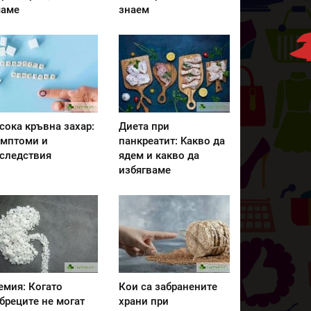
аме
знаем
сока кръвна захар:
Диета при
мптоми и
панкреатит: Kакво да
следствия
ядем и какво да
избягваме
емия: Когато
Кои са забранените
бреците не могат
храни при