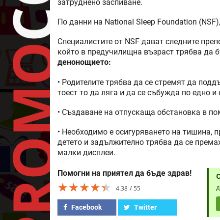
затруднено заспиване.
По данни на National Sleep Foundation (NSF
Специалистите от NSF дават следните преп
който в предучилищна възраст трябва да 
денонощието:
• Родителите трябва да се стремят да подд
тоест то да ляга и да се събужда по едно и
• Създаване на отпускаща обстановка в пом
• Необходимо е осигуряването на тишина, 
детето и задължително трябва да се према
малки дисплеи.
Помогни на приятел да бъде здрав!
★★★★★
★★★★★
★★★★★
4.38
55
Д
Facebook
Twitter