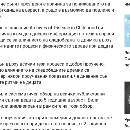
 че сънят през деня е причина за понижаването на
им
2-годишна възраст, а също е възможно да повлияе и
.
 в списание Archives of Disease in Childhood си
алична към ден днешен информация по тези въпроси
щи се за влиянието на следобедната дрямка върху
нитивните процеси и физическото здраве при децата
Ви
Си
ън върху всички тези процеси е добре проучено,
по
до влиянието на следобедните дремки са
ер, някои проучвания показвали, че дневния сън
е ритми на децата.
вили систематичен обзор на всички публикувани
я сън на децата до 5 годишна възраст. Били
били анализирани в рамките на този обзор.
 проучвания, авторите намерили доказателства, че
Ур
е през нощта при децата на повече от 2-годишна
бъ