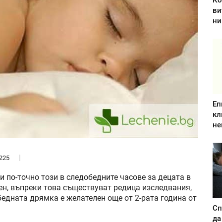
Ко
ви
ни
Еп
кл
не
225
и по-точно този в следобедните часове за децата в
н, въпреки това съществуват редица изследвания,
бедната дрямка е желателен още от 2-рата година от
Сп
да