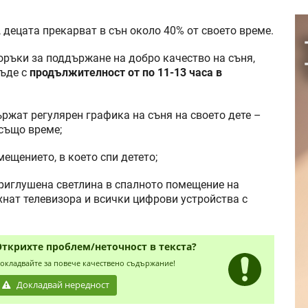
), децата прекарват в сън около 40% от своето време.
оръки за поддържане на добро качество на съня,
бъде с
продължителност от по 11-13 часа в
ържат регулярен графика на съня на своето дете –
 също време;
ещението, в което спи детето;
приглушена светлина в спалното помещение на
хнат телевизора и всички цифрови устройства с
Открихте проблем/неточност в текста?
окладвайте за повече качествено съдържание!
Докладвай нередност