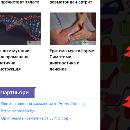
 пречистват тялото
ревматоиден артрит
нните мутации:
Еритема мултиформе:
на променена
Симптоми,
нетична
диагностика и
нструкция
лечение
Партньори
Промо кодове за намаления от PromoCode.bg
https://dryclean.bg/
Оригинална козметика от ELINOR.bg