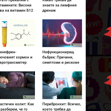
гато прекалим с
Какво трябва да
тамините: Високи
знаете за лимфния
ва на витамин Б12
дренаж
инефрин-
Нефункциониращ
ючовият хормон и
бъбрек: Причини,
вротрансмитер
симптоми и рискове
астичен колит: Как
Перибронхит: Всичко,
 разберем, че го
което трябва да