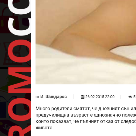
И. Шиндаров
от
26.02.2015 22:00
5
Много родители смятат, че дневният сън ил
предучилищна възраст е еднозначно полезе
които показват, че пълният отказ от следо
живота.