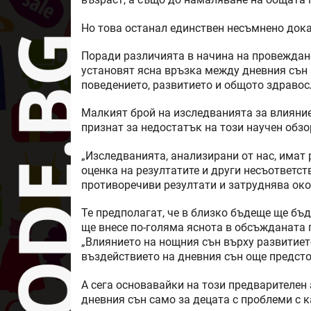
възраст, а също до намаляване на общата
Но това останал единствен несъмнено дока
Поради различията в начина на провеждане
установят ясна връзка между дневния сън 
поведението, развитието и общото здравос
Малкият брой на изследванията за влияние
признат за недостатък на този научен обзо
„Изследванията, анализирани от нас, имат
оценка на резултатите и други несъответст
противоречиви резултати и затруднява око
Те предполагат, че в близко бъдеще ще бъд
ще внесе по-голяма яснота в обсъжданата
„Влиянието на нощния сън върху развитието
въздействието на дневния сън още предстои
А сега основавайки на този предварителен 
дневния сън само за децата с проблеми с 