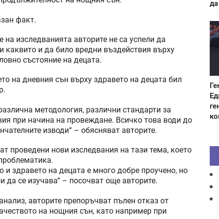
 продължителност на нощния сън.
да
зан факт.
 на изследванията авторите не са успели да
и каквито и да било вредни въздействия върху
ловно състояние на децата.
то на дневния сън върху здравето на децата бил
Ге
р.
Ед
ге
 различна методология, различни стандарти за
ко
вия при начина на провеждане. Всичко това води до
нчателните изводи“ – обясняват авторите.
ат проведени нови изследвания на тази тема, което
 проблематика.
 и здравето на децата е много добре проучено, но
 да се изучава“ – посочват още авторите.
анализ, авторите препоръчват пълен отказ от
качеството на нощния сън, като например при