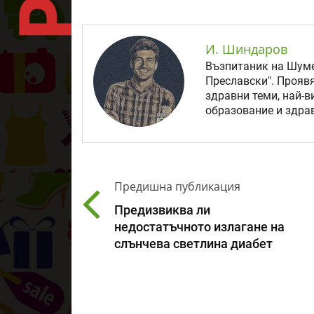
И. Шиндаров
Възпитаник на Шуме
Преславски". Прояв
здравни теми, най-в
образование и здрав
Предишна публикация
Предизвиква ли
недостатъчното излагане на
слънчева светлина диабет