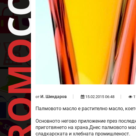
И. Шиндаров
от
15.02.2015 06:48
1
Палмовото масло е растително масло, коет
Основното негово приложение през последн
приготвянето на храна.Днес палмовото мас
сладкарската и хлебната промишленост.