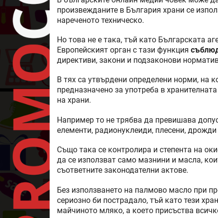
произвежданите в България храни се изпол
нареченото техническо.
Но това не е така, тъй като Българската аг
Европейският орган с тази функция
съблюд
директиви, закони и подзаконови норматив
В тях са утвърдени определени норми, на к
предназначено за употреба в хранителната
на храни.
Например то не трябва да превишава допу
елементи, радионуклеиди, плесени, дрожди 
Също така се контролира и степента на ок
да се използват само мазнини и масла, ко
съответните законодателни актове.
Без използването на палмово масло при пр
сериозно би пострадало, тъй като тези хр
майчиното мляко, а което присъства всичк