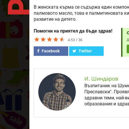
В женската кърма се съдържа един компоне
палмовото масло, това е палмитиновата ки
развитие на детето.
Помогни на приятел да бъде здрав!
★★★★★
★★★★★
★★★★★
4.53
36
Д
Facebook
Twitter
И. Шиндаров
Възпитаник на Шуме
Преславски". Прояв
здравни теми, най-в
образование и здрав