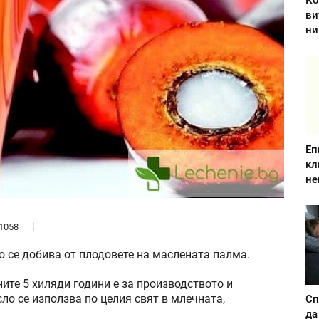
Ко
ви
ни
Еп
кл
не
1058
о се добива от плодовете на маслената палма.
ите 5 хиляди години е за производството и
ло се използва по целия свят в млечната,
Сп
да