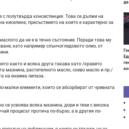
да
 с полутвърда консистенция. Това се дължи на
а киселина, присъствието на които е характерно за
маслото да не е в течно състояние. Поради това му
яване, като например слънчогледовото олио, от
Ге
ини.
Ед
ге
ято както и всяка друга такава като /кравето
ко
та мазнина, растителното масло, соево масло и пр./
а на ензима липаза.
по-малки елементи, които се абсорбират от чревната
 се усвоява всяка мазнина, дори и тези с висока
чай процесът протича по-бързо, а в другия по-
попадне на публикации, в които се твърди, че за