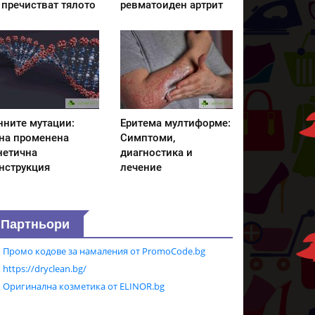
 пречистват тялото
ревматоиден артрит
нните мутации:
Еритема мултиформе:
на променена
Симптоми,
нетична
диагностика и
нструкция
лечение
Партньори
Промо кодове за намаления от PromoCode.bg
https://dryclean.bg/
Оригинална козметика от ELINOR.bg