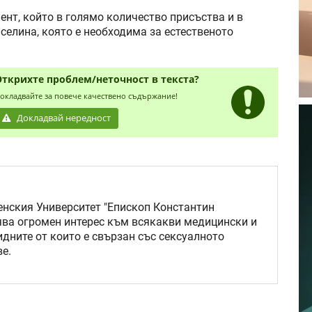
нт, който в голямо количество присъства и в
селина, която е необходима за естественото
Открихте проблем/неточност в текста?
окладвайте за повече качествено съдържание!
Докладвай нередност
нския Университет "Епископ Константин
ява огромен интерес към всякакви медицински и
идните от които е свързан със сексуалното
е.