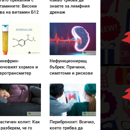
гато прекалим с
Какво трябва да
тамините: Високи
знаете за лимфния
ва на витамин Б12
дренаж
инефрин-
Нефункциониращ
ючовият хормон и
бъбрек: Причини,
вротрансмитер
симптоми и рискове
астичен колит: Как
Перибронхит: Всичко,
 разберем, че го
което трябва да