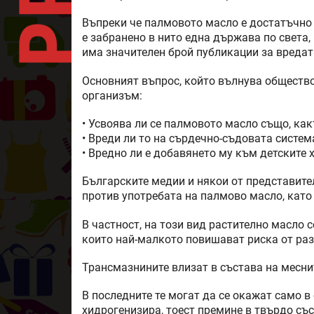
Въпреки че палмовото масло е достатъчно 
е забранено в нито една държава по света
има значителен брой публикации за вредата
Основният въпрос, който вълнува обществ
организъм:
• Усвоява ли се палмовото масло също, как
• Вреди ли то на сърдечно-съдовата систем
• Вредно ли е добавянето му към детските 
Българските медии и някои от представите
против употребата на палмово масло, като
В частност, на този вид растително масло
които най-малкото повишават риска от раз
Трансмазнините влизат в състава на меснит
В последните те могат да се окажат само в
хидрогенизира, тоест премине в твърдо със