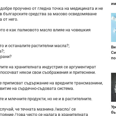
им
добре проучено от гледна точка на медицината и не
, в българските средства за масово осведомяване
 от него.
ото е как палмовото масло влияе на човешкия
то и останалите растителни масла?;
Ви
а?;
Си
храни?
по
лите на хранителната индустрия се аргументират
 посочват някои свои съображения и притеснени.
 се приписват съдържание на вредните трансмазнини,
витие на сърдечно-съдовата система.
е и млечните продукти, но не и в растителните.
Ур
 случай, че течната мазнина /масло/ се
бъ
тояние /това често се налага в хранителната