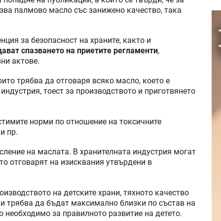
зва палмово масло със занижено качество, така
енция за безопасност на храните, както и
ават спазването на приетите регламенти
,
ни актове.
оито трябва да отговаря всяко масло, което е
 индустрия, тоест за производството и приготвянето
стимите норми по отношение на токсичните
и пр.
исление на маслата. В хранителната индустрия могат
ито отговарят на изисквания утвърдени в
оизводството на детските храни, тяхното качество
ани трябва да бъдат максимално близки по състав на
о необходимо за правилното развитие на детето.