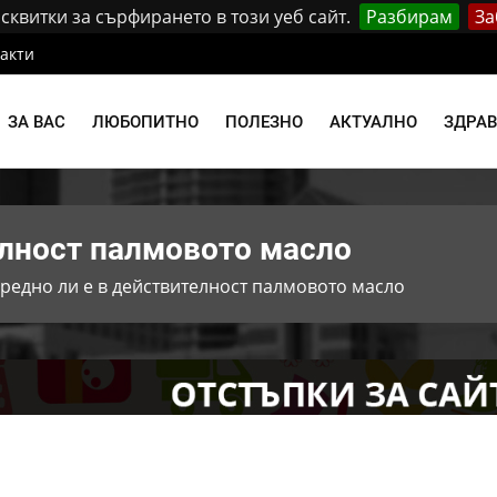
квитки за сърфирането в този уеб сайт.
Разбирам
За
акти
ЗА ВАС
ЛЮБОПИТНО
ПОЛЕЗНО
АКТУАЛНО
ЗДРА
елност палмовото масло
редно ли е в действителност палмовото масло