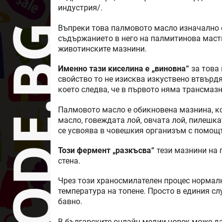
индустрия/.
Въпреки това палмовото масло изначално е
съдържанието в него на палмитинова мастн
животинските мазнини.
Именно тази киселина е „виновна“
за това 
свойство то не изисква изкуствено втвърд
което следва, че в първото няма трансмазн
Палмовото масло е обикновена мазнина, ко
масло, говеждата лой, овчата лой, пилешка
се усвоява в човешкия организъм с помощт
Този фермент „разкъсва“
тези мазнини на 
стена.
Чрез този храносмилателен процес нормално
температура на топене. Просто в единия слу
бавно.
В българските онлайн медии човек може да 