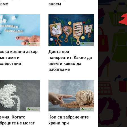
аме
знаем
сока кръвна захар:
Диета при
мптоми и
панкреатит: Kакво да
следствия
ядем и какво да
избягваме
емия: Когато
Кои са забранените
бреците не могат
храни при