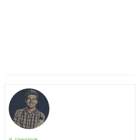
ПОЛЕЗНО
Спастичен колит: Как да разберем, че го имаме
И. Шиндаров