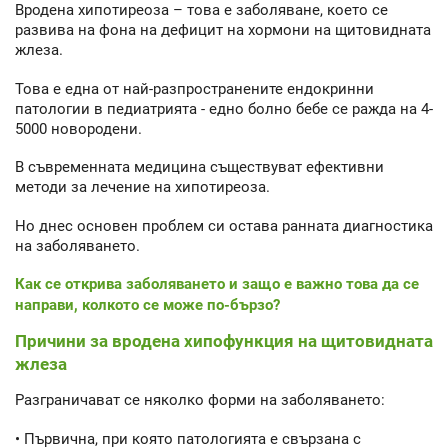
Вродена хипотиреоза – това е заболяване, което се
развива на фона на дефицит на хормони на щитовидната
жлеза.
Това е една от най-разпространените ендокринни
патологии в педиатрията - едно болно бебе се ражда на 4-
5000 новородени.
В съвременната медицина съществуват ефективни
методи за лечение на хипотиреоза.
Но днес основен проблем си остава ранната диагностика
на заболяването.
Как се открива заболяването и защо е важно това да се
направи, колкото се може по-бързо?
Причини за вродена хипофункция на щитовидната
жлеза
Разграничават се няколко форми на заболяването:
• Първична, при която патологията е свързана с