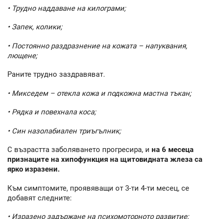
• Трудно наддаване на килограми;
• Запек, колики;
• Постоянно раздразнение на кожата – напуквания,
лющене;
Раните трудно заздравяват.
• Микседем – отекла кожа и подкожна мастна тъкан;
• Рядка и повехнала коса;
• Син назолабиален триъгълник;
С възрастта заболяването прогресира, и
на 6 месеца
признаците на хипофункция на щитовидната жлеза са
ярко изразени.
Към симптомите, проявяващи от 3-ти 4-ти месец, се
добавят следните:
• Изразено задържане на психомоторното развитие;