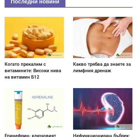
Последни новини
Когато прекалим с
Какво трябва да знаете за
витамините: Високи нива
лимфния дренаж
на витамин Б12
Епинефрин- ключовият
Нефункциониращ бъбрек: