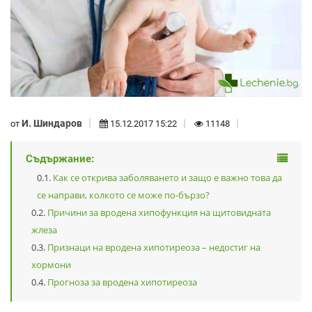
И. Шиндаров
от
15.12.2017 15:22
11148
Съдържание:
Как се открива заболяването и защо е важно това да
се направи, колкото се може по-бързо?
Причини за вродена хипофункция на щитовидната
жлеза
Признаци на вродена хипотиреоза – недостиг на
хормони
Прогноза за вродена хипотиреоза