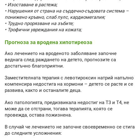
• Изоставане в растежа;
• Нарушения от страна на сърдечно-съдовата система –
понижено кръвно, слаб пулс, кардиомегалия;
• Трудно прорязване на зъбите;
• Трофични увреждания на кожата;
Прогноза за вродена хипотиреоза
Ако лечението на вроденото заболяване започне
веднага след раждането на детето, прогнозите са
достатъчно благоприятни.
Заместителната терапия с левотироксин натрий напълно
компенсира недостига на хормони – детето се расте и се
развива, както и останалите деца.
Ако патологията, предизвикала недостиг на Т3 и Т4, не
може да се отстрани, тогава терапията, която се
провежда, остава пожизнена.
В случай че лечението не започне своевременно се стига
до следните усложнения: