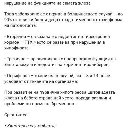
нарушение на функцията на самата жлеза
Това заболяване се открива в болшинството случаи – до
90% от всички болни деца страдат именно от тази форма
на патологията.
• Вторична – свързана е с недостиг на тиреотропен
хормон – ТТХ, често се развива при нарушения в
хипофизата;
• Третична – предизвикана от неправилна функция на
хипоталамуса и недостиг на хормона тиролиберин;
• Периферна – възниква в случай, ако Т3 и Т4 не се
усвояват от тъканите на организма;
При развитие на първична хипотиреоза щитовидната
жлеза на бебето страда най-често, поради различни
проблеми по време на бременност.
Сред тях са:
• Хипотиреоза у майката;