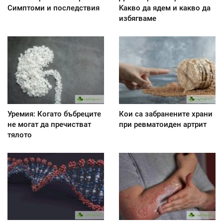
Симптоми и последствия
Kакво да ядем и какво да
избягваме
Уремия: Когато бъбреците
Кои са забранените храни
не могат да пречистват
при ревматоиден артрит
тялото