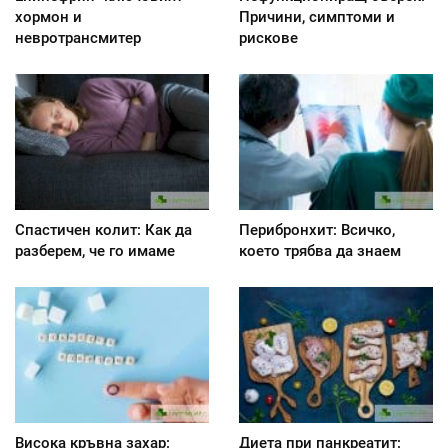
хормон и
Причини, симптоми и
невротрансмитер
рискове
Спастичен колит: Как да
Перибронхит: Всичко,
разберем, че го имаме
което трябва да знаем
Висока кръвна захар:
Диета при панкреатит: