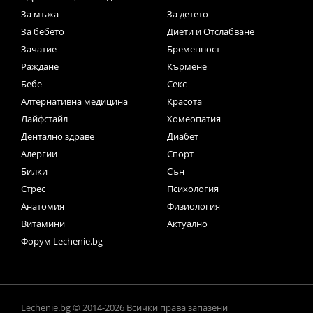
За мъжа
За детето
За бебето
Диети и Отслабване
Зачатие
Бременност
Раждане
Кърмене
Бебе
Секс
Алтернативна медицина
Красота
Лайфстайл
Хомеопатия
Дентално здраве
Диабет
Алергии
Спорт
Билки
Сън
Стрес
Психология
Анатомия
Физиология
Витамини
Актуално
Форум Lechenie.bg
Lechenie.bg © 2014-2026 Всички права запазени