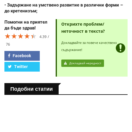
•
Задържане на умствено развитие в различни форми –
до кретенизъм;
Помогни на приятел
Открихте проблем/
да бъде здрав!
неточност в текста?
★★★★★
★★★★★
★★★★★
4.39
Докладвайте за повече качествено
76
съдържание!
Facebook
Докладвай нередност
Twitter
Подобни статии
ПОЛЕЗНО