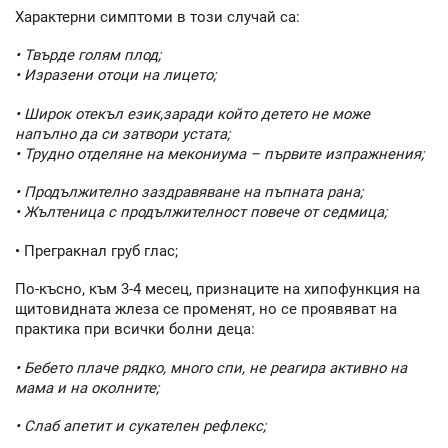
Характерни симптоми в този случай са:
• Твърде голям плод;
• Изразени отоци на лицето;
• Широк отекъл език,заради който детето не може
напълно да си затвори устата;
• Трудно отделяне на мекониума – първите изпражнения;
• Продължително заздравяване на пъпната рана;
• Жълтеница с продължителност повече от седмица;
• Прегракнал груб глас;
По-късно, към 3-4 месец, признаците на хипофункция на
щитовидната жлеза се променят, но се проявяват на
практика при всички болни деца:
• Бебето плаче рядко, много спи, не реагира активно на
мама и на околните;
• Слаб апетит и сукателен рефлекс;