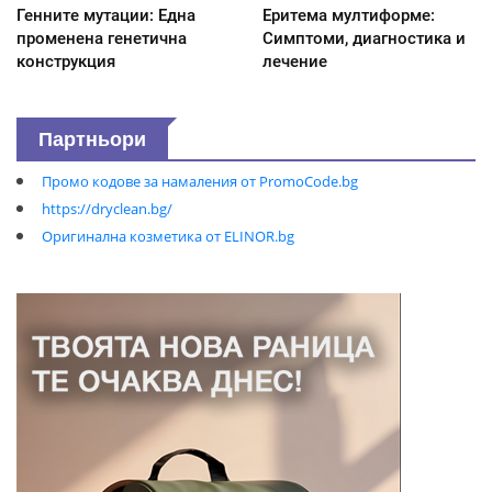
Генните мутации: Една
Еритема мултиформе:
променена генетична
Симптоми, диагностика и
конструкция
лечение
Партньори
Промо кодове за намаления от PromoCode.bg
https://dryclean.bg/
Оригинална козметика от ELINOR.bg