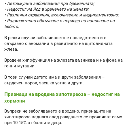
• Автоимунни заболявания при бременната;
• Недостиг на йод в храненето на жената;
• Различни отравяния, включително и медикаментозно;
• Радиоактивно облъчване в периода на износване на
бебето;
В редки случаи заболяването е наследствено и е
свързано с аномалии в развитието на щитовидната
жлеза.
Вродена хипофункция на жлезата възниква и на фона на
генни мутации.
В този случай детето има и други заболявания –
сърдечен порок, заешка устна и други.
Признаци на вродена хипотиреоза – недостиг на
хормони
Въпреки че заболяването е вродено, признаците на
хипотиреоза веднага след раждането се проявяват само
при 10-15% от болните деца.