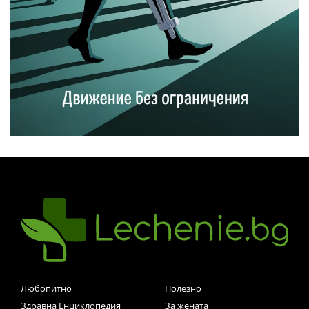
Любопитно
Полезно
Здравна Енциклопедия
За жената