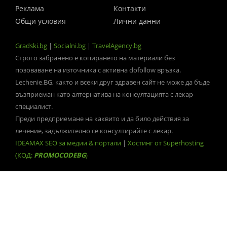
Реклама
Контакти
Общи условия
Лични данни
Gradski.bg
|
Socialni.bg
|
TravelAgency.bg
Строго забранено е копирането на материали без
позоваване на източника с активна dofollow връзка.
Lechenie.BG, както и всеки друг здравен сайт не може да бъде
възприеман като алтернатива на консултацията с лекар-
специалист.
Преди предприемане на каквито и да било действия за
лечение, задължително се консултирайте с лекар.
IDEAMAX SEO за медии & портали
|
Хостинг от Superhosting
(КОД:
PROMOCODEBG
)