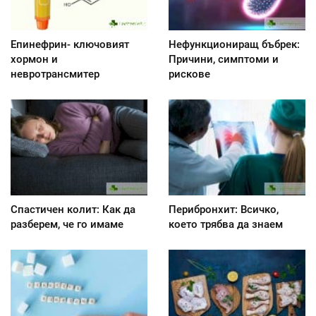
Епинефрин- ключовият
Нефункциониращ бъбрек:
хормон и
Причини, симптоми и
невротрансмитер
рискове
Спастичен колит: Как да
Перибронхит: Всичко,
разберем, че го имаме
което трябва да знаем