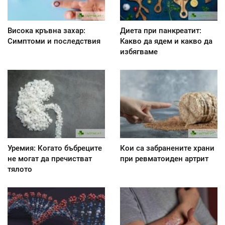
Висока кръвна захар:
Диета при панкреатит:
Симптоми и последствия
Kакво да ядем и какво да
избягваме
Уремия: Когато бъбреците
Кои са забранените храни
не могат да пречистват
при ревматоиден артрит
тялото