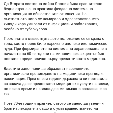
До Втората световна война Япония била сравнително
бедна страна с на практика феодална система на
организация на обществените отношения. На
съответното ниво се намирало и здравеопазването –
хиляди хора умирали от инфекциозни заболявания,
особено от туберкулоза.
Промяната в съществуващото положение се свързва с
това, което после било наречено японско икономическо
чудо. При формирането на система на здравеопазване в
началото на 60-те години на миналия век, акцентът бил
поставен преди всичко върху превантивната медицина.
Властите започнали да образоват населението,
организирали провеждането на медицински прегледи,
ваксинация. През онези години държавата си поставила
за задача да се предоставят медицински услуги на всеки,
по всяко време и навсякъде с минимално заплащане за
тях.
През 70-те години правителството се заело да увеличи
броя на лекарите, а също и с усъвършенстването на