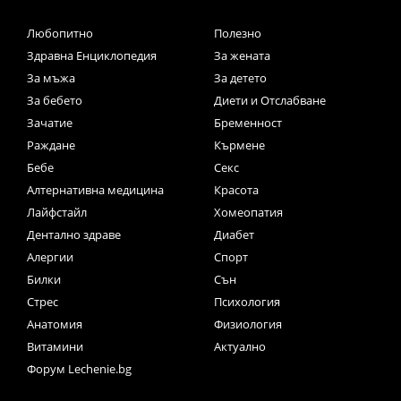
Любопитно
Полезно
Здравна Енциклопедия
За жената
За мъжа
За детето
За бебето
Диети и Отслабване
Зачатие
Бременност
Раждане
Кърмене
Бебе
Секс
Алтернативна медицина
Красота
Лайфстайл
Хомеопатия
Дентално здраве
Диабет
Алергии
Спорт
Билки
Сън
Стрес
Психология
Анатомия
Физиология
Витамини
Актуално
Форум Lechenie.bg