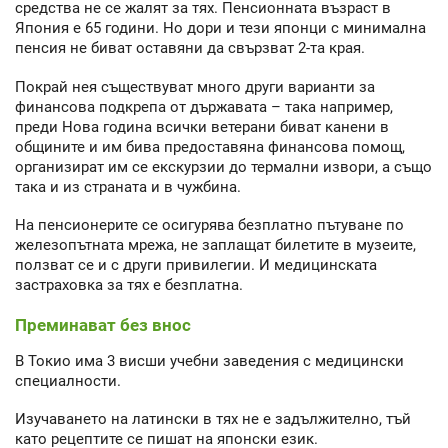
средства не се жалят за тях. Пенсионната възраст в
Япония е 65 години. Но дори и тези японци с минимална
пенсия не биват оставяни да свързват 2-та края.
Покрай нея съществуват много други варианти за
финансова подкрепа от държавата – така например,
преди Нова година всички ветерани биват канени в
общините и им бива предоставяна финансова помощ,
организират им се екскурзии до термални извори, а също
така и из страната и в чужбина.
На пенсионерите се осигурява безплатно пътуване по
железопътната мрежа, не заплащат билетите в музеите,
ползват се и с други привилегии. И медицинската
застраховка за тях е безплатна.
Преминават без внос
В Токио има 3 висши учебни заведения с медицински
специалности.
Изучаването на латински в тях не е задължително, тъй
като рецептите се пишат на японски език.