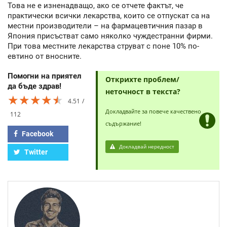
Това не е изненадващо, ако се отчете фактът, че
практически всички лекарства, които се отпускат са на
местни производители – на фармацевтичния пазар в
Япония присъстват само няколко чуждестранни фирми.
При това местните лекарства струват с поне 10% по-
евтино от вносните.
Помогни на приятел
Открихте проблем/
да бъде здрав!
неточност в текста?
★★★★★
★★★★★
★★★★★
4.51
Докладвайте за повече качествено
112
съдържание!
Facebook
Докладвай нередност
Twitter