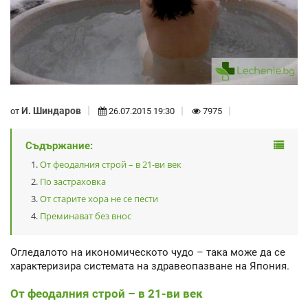
И. Шиндаров
от
26.07.2015 19:30
7975
Съдържание:
От феодалния строй – в 21-ви век
По застраховка
От старите хора не се пести
Преминават без внос
Огледалото на икономическото чудо – така може да се
характеризира системата на здравеопазване на Япония.
От феодалния строй – в 21-ви век