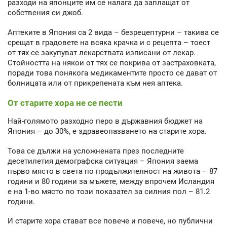
разходи на японците им се налага да заплащат от
собствения си джоб.
Аптеките в Япония са 2 вида – безрецептурни – такива се
срещат в градовете на всяка крачка и с рецепта – тоест
от тях се закупуват лекарствата изписани от лекар.
Стойността на някои от тях се покрива от застраховката,
поради това понякога медикаментите просто се дават от
болницата или от прикрепената към нея аптека.
От старите хора не се пести
Най-голямото разходно перо в държавния бюджет на
Япония – до 30%, е здравеопазването на старите хора.
Това се дължи на усложнената през последните
десетилетия демографска ситуация – Япония заема
първо място в света по продължителност на живота – 87
години и 80 години за мъжете, между впрочем Исландия
е на 1-во място по този показател за силния пол – 81.2
години.
И старите хора стават все повече и повече, но публични