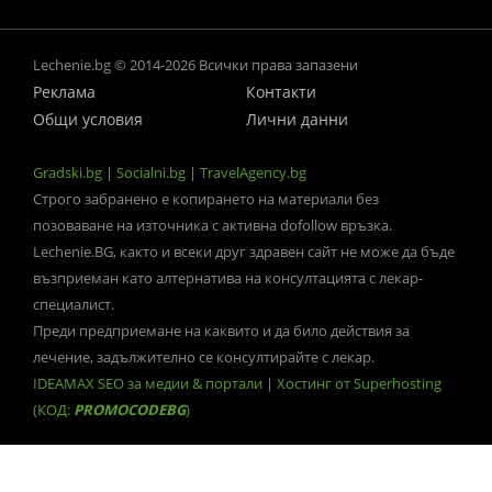
Lechenie.bg © 2014-2026 Всички права запазени
Реклама
Контакти
Общи условия
Лични данни
Gradski.bg
|
Socialni.bg
|
TravelAgency.bg
Строго забранено е копирането на материали без
позоваване на източника с активна dofollow връзка.
Lechenie.BG, както и всеки друг здравен сайт не може да бъде
възприеман като алтернатива на консултацията с лекар-
специалист.
Преди предприемане на каквито и да било действия за
лечение, задължително се консултирайте с лекар.
IDEAMAX SEO за медии & портали
|
Хостинг от Superhosting
(КОД:
PROMOCODEBG
)