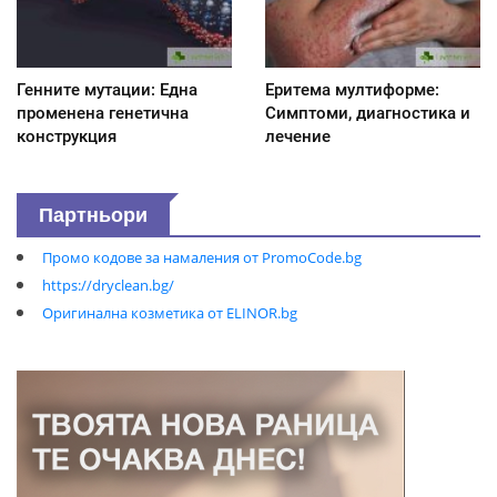
Генните мутации: Една
Еритема мултиформе:
променена генетична
Симптоми, диагностика и
конструкция
лечение
Партньори
Промо кодове за намаления от PromoCode.bg
https://dryclean.bg/
Оригинална козметика от ELINOR.bg