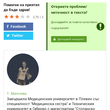
Помогни на приятел
Открихте проблем/
да бъде здрав!
неточност в текста?
★★★★★
★★★★★
★★★★★
2.75
2
Докладвайте за повече качествено
Facebook
съдържание!
Twitter
Докладвай нередност
Т. Минчева
Завършила Медицинския университет в Плевен със
специалност "Медицинска сестра" и Техническия
университет в Габрово с магистратура "Стопанско