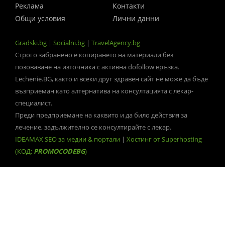
Реклама
Контакти
Общи условия
Лични данни
Gradski.bg
|
Socialni.bg
|
TravelAgency.bg
Строго забранено е копирането на материали без
позоваване на източника с активна dofollow връзка.
Lechenie.BG, както и всеки друг здравен сайт не може да бъде
възприеман като алтернатива на консултацията с лекар-
специалист.
Преди предприемане на каквито и да било действия за
лечение, задължително се консултирайте с лекар.
IDEAMAX SEO за медии & портали
|
Хостинг от Superhosting
(КОД:
PROMOCODEBG
)