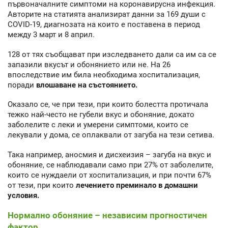
първоначалните симптоми на коронавирусна инфекция.
Авторите на статията анализират данни за 169 души с
COVID-19, диагнозата на които е поставена в период
между 3 март и 8 април.
128 от тях съобщават при изследването дали са им са се
запазили вкусът и обонянието или не. На 26
впоследствие им била необходима хоспитализация,
поради
влошаване на състоянието.
Оказало се, че при тези, при които болестта протичала
тежко най-често не губели вкус и обоняние, докато
заболелите с леки и умерени симптоми, които се
лекували у дома, се оплаквали от загуба на тези сетива.
Така например, аносмия и дисхеизия – загуба на вкус и
обоняние, се наблюдавали само при 27% от заболелите,
които се нуждаели от хоспитализация, и при почти 67%
от тези, при които
лечението преминало в домашни
условия.
Нормално обоняние – независим прогностичен
фактор