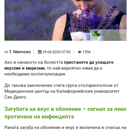
Т. Минчева
от
29.04.2020 07:05
1556
Ако в началото на болестта
престанете да усещате
вкусове и миризми
, то най-вероятно няма да е
необходима хоспитализация.
До такова заключение стига група отоларинголози от
Медицинския център на Калифорнийския университет
Сан Диего.
Загубата на вкус и обоняние – сигнал за леко
протичане на инфекцията
Раната загуба на обоняние и вкус е включена в списък на