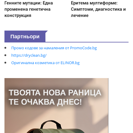
Генните мутации: Една
Еритема мултиформе:
променена генетична
Симптоми, диагностика и
конструкция
лечение
Партньори
Промо кодове за намаления от PromoCode.bg
https://dryclean.bg/
Оригинална козметика от ELINOR.bg