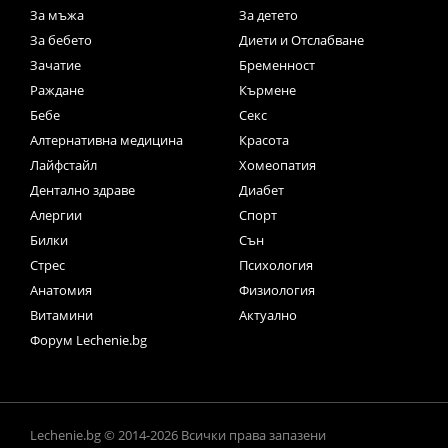
За мъжа
За детето
За бебето
Диети и Отслабване
Зачатие
Бременност
Раждане
Кърмене
Бебе
Секс
Алтернативна медицина
Красота
Лайфстайл
Хомеопатия
Дентално здраве
Диабет
Алергии
Спорт
Билки
Сън
Стрес
Психология
Анатомия
Физиология
Витамини
Актуално
Форум Lechenie.bg
Lechenie.bg © 2014-2026 Всички права запазени