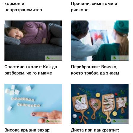
хормон и
Причини, симптоми и
невротрансмитер
рискове
Спастичен колит: Как да
Перибронхит: Всичко,
разберем, че го имаме
което трябва да знаем
Висока кръвна захар:
Диета при панкреатит: