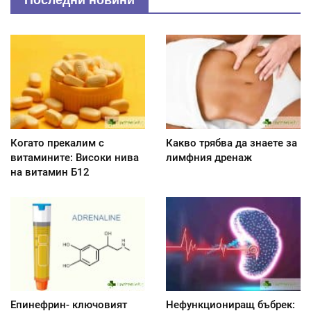
Когато прекалим с
Какво трябва да знаете за
витамините: Високи нива
лимфния дренаж
на витамин Б12
Епинефрин- ключовият
Нефункциониращ бъбрек: