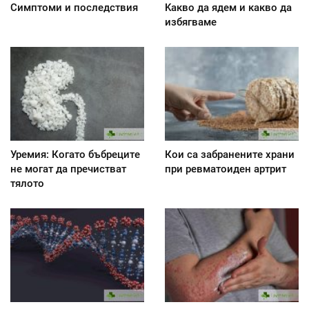
Симптоми и последствия
Kакво да ядем и какво да
избягваме
Уремия: Когато бъбреците
Кои са забранените храни
не могат да пречистват
при ревматоиден артрит
тялото