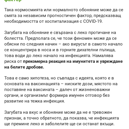
Така нормосмията или нормалното обоняние може да се
смята за независим прогностичен фактор, предсказващ
необходимостта от хоспитализация с COVID-19.
Загубата на обоняние е свързана с леко протичане на
болестта. Предполага се, че този феномен може да се
обясни по следния начин – ако вирусът в самото начало
се концентрира в носа и в горните дихателни пътища,
това води до леко начало на инфекцията. Намалява
риска от
прекомерна реакция на имунитета и увреждане
на белите дробове.
Това е само хипотеза, но съвпада с идеята, която е в
основата на ваксинацията – ниските дози, мястото на
поставяне на ваксината – далеч от жизненоважни
органи, и организмът формира имунен отговор без
развитие на тежка инфекция.
Загубата на вкус и обоняние може да не е тревожен
признак, а точно обратното, да показва, че инфекцията
ще премине леко и заболелите ще си останат вкъщи.