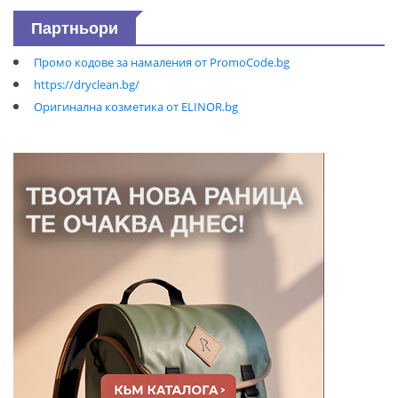
Партньори
Промо кодове за намаления от PromoCode.bg
https://dryclean.bg/
Оригинална козметика от ELINOR.bg