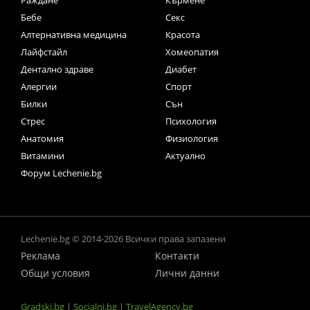
Раждане
Кърмене
Бебе
Секс
Алтернативна медицина
Красота
Лайфстайл
Хомеопатия
Дентално здраве
Диабет
Алергии
Спорт
Билки
Сън
Стрес
Психология
Анатомия
Физиология
Витамини
Актуално
Форум Lechenie.bg
Lechenie.bg © 2014-2026 Всички права запазени
Реклама
Контакти
Общи условия
Лични данни
Gradski.bg
|
Socialni.bg
|
TravelAgency.bg