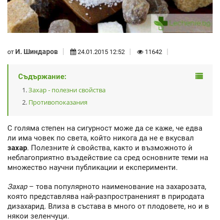
И. Шиндаров
от
24.01.2015 12:52
11642
Съдържание:
Захар - полезни свойства
Противопоказания
С голяма степен на сигурност може да се каже, че едва
ли има човек по света, който никога да не е вкусвал
захар
. Полезните ѝ свойства, както и възможното ѝ
неблагоприятно въздействие са сред основните теми на
множество научни публикации и експерименти.
Захар
– това популярното наименование на захарозата,
която представлява най-разпространеният в природата
дизахарид. Влиза в състава в много от плодовете, но и в
някои зеленчуци.