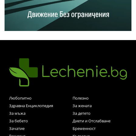
Любопитно
Полезно
Здравна Енциклопедия
За жената
За мъжа
За детето
За бебето
Диети и Отслабване
Зачатие
Бременност