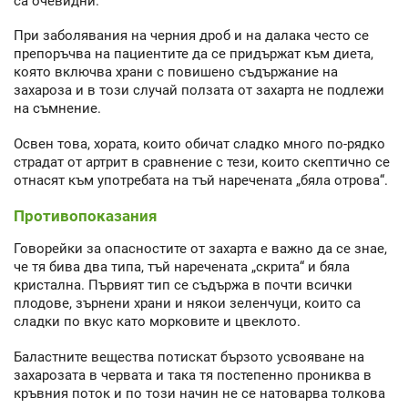
са очевидни.
При заболявания на черния дроб и на далака често се
препоръчва на пациентите да се придържат към диета,
която включва храни с повишено съдържание на
захароза и в този случай ползата от захарта не подлежи
на съмнение.
Освен това, хората, които обичат сладко много по-рядко
страдат от артрит в сравнение с тези, които скептично се
отнасят към употребата на тъй наречената „бяла отрова“.
Противопоказания
Говорейки за опасностите от захарта е важно да се знае,
че тя бива два типа, тъй наречената „скрита“ и бяла
кристална. Първият тип се съдържа в почти всички
плодове, зърнени храни и някои зеленчуци, които са
сладки по вкус като морковите и цвеклото.
Баластните вещества потискат бързото усвояване на
захарозата в червата и така тя постепенно прониква в
кръвния поток и по този начин не се натоварва толкова