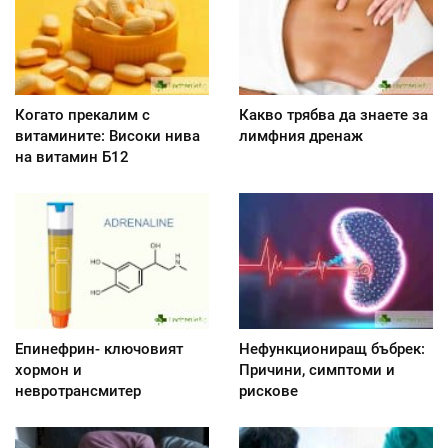
Когато прекалим с
Какво трябва да знаете за
витамините: Високи нива
лимфния дренаж
на витамин Б12
Епинефрин- ключовият
Нефункциониращ бъбрек:
хормон и
Причини, симптоми и
невротрансмитер
рискове