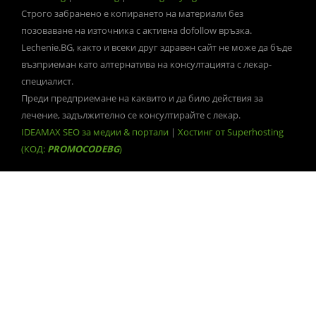
Строго забранено е копирането на материали без
позоваване на източника с активна dofollow връзка.
Lechenie.BG, както и всеки друг здравен сайт не може да бъде
възприеман като алтернатива на консултацията с лекар-
специалист.
Преди предприемане на каквито и да било действия за
лечение, задължително се консултирайте с лекар.
IDEAMAX SEO за медии & портали
|
Хостинг от Superhosting
(КОД:
PROMOCODEBG
)