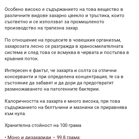
Особено високо е съдържанието на това вещество в
различните видове захарно цвекло и тръстика, които
съответно и се използват за промишленото
производство на трапезна захар.
По отношение на процесите в човешкия организъм,
захарозата лесно се разгражда в храносмилателната
система и след това се всмуква в червата и постъпва в
кръвния поток.
Интересен е фактът, че захарта и солта са отлични
консерванти и при определена концентрация, те са в
състояние да забавят и да дори да предотвратят
размножаването на патогенните бактерии.
Калоричността на захарта е много висока, при това
съдържанието на белтъчини и мазнини се приравнява
към нула.
Хранителна стойност на 100 грама
• Моно и дизахариди – 99.8 грама;