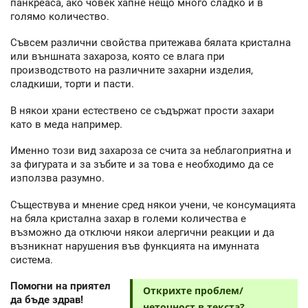
панкреаса, ако човек хапне нещо много сладко и в
голямо количество.
Съвсем различни свойства притежава бялата кристална
или външната захароза, която се влага при
производството на различните захарни изделия,
сладкиши, торти и пасти.
В някои храни естествено се съдържат прости захари
като в меда например.
Именно този вид захароза се счита за неблагоприятна и
за фигурата и за зъбите и за това е необходимо да се
използва разумно.
Съществува и мнение сред някои учени, че консумацията
на бяла кристална захар в големи количества е
възможно да отключи някои алергични реакции и да
възникнат нарушения във функцията на имунната
система.
Помогни на приятел
Открихте проблем/
да бъде здрав!
неточност в текста?