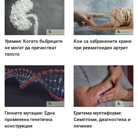
Уремия: Когато бъбреците
Кои са забранените храни
не могат да пречистват
при ревматоиден артрит
тялото
Генните мутации: Една
Еритема мултиформе:
променена генетична
Симптоми, диагностика и
конструкция
лечение