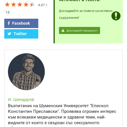
★★★★★
★★★★★
★★★★★
4.47
Докладвайте за повече качествено
18
съдържание!
Facebook
Докладвай нередност
Twitter
И. Шиндаров
Възпитаник на Шуменския Университет "Епископ
Константин Преславски". Проявява огромен интерес
към всякакви медицински и здравни теми, най-
видните от които е свързан със сексуалното