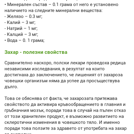
• Минерален състав – 0.1 грама от него е установено
наличието на следните минерални вещества:
- Желязо – 0.3 мг;
- Калий – 3 мг;
- Натрий – 1 мг;
- Калций – 3 мг;
• Вода – 0. 1 грама;
Захар - полезни свойства
Сравнително наскоро, полски лекари проведоха редица
независими изследвания, в резултат на които
достигнаха до заключението, че лишеният от захароза
човешки организъм няма да успее да просъществува
дълго.
Това се обяснява от факта, че захарозата притежава
свойството да активира кръвообращението в главния и
гръбначния мозък, поради това в случай на пълен отказ
от този хранителен продукт, е възможно развитието на
склеротични изменения в човешкото тяло. И именно
поради това ползите за здравето от употребата на захар