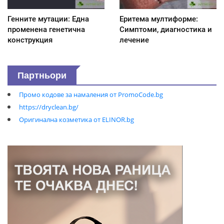
Генните мутации: Една
Еритема мултиформе:
променена генетична
Симптоми, диагностика и
конструкция
лечение
Партньори
Промо кодове за намаления от PromoCode.bg
https://dryclean.bg/
Оригинална козметика от ELINOR.bg