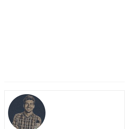
Спастичен колит: Как да разберем, че го имаме
ПОЛЕЗНО
Спастичен колит: Как да разберем, че го имаме