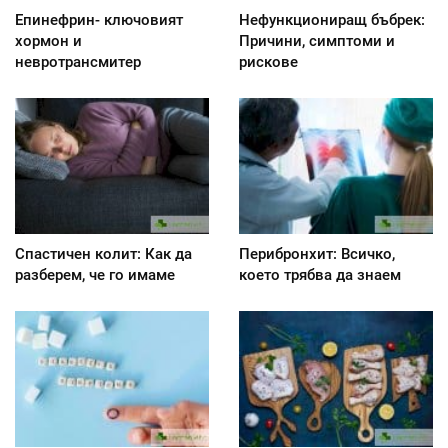
Епинефрин- ключовият
Нефункциониращ бъбрек:
хормон и
Причини, симптоми и
невротрансмитер
рискове
Спастичен колит: Как да
Перибронхит: Всичко,
разберем, че го имаме
което трябва да знаем