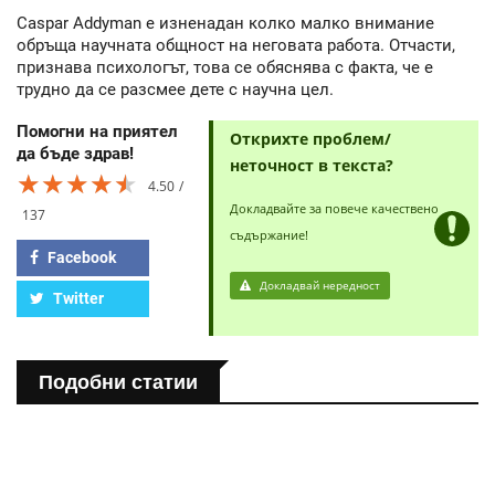
Caspar Addyman е изненадан колко малко внимание
обръща научната общност на неговата работа. Отчасти,
признава психологът, това се обяснява с факта, че е
трудно да се разсмее дете с научна цел.
Помогни на приятел
Открихте проблем/
да бъде здрав!
неточност в текста?
★★★★★
★★★★★
★★★★★
4.50
Докладвайте за повече качествено
137
съдържание!
Facebook
Докладвай нередност
Twitter
Подобни статии
ПОЛЕЗНО