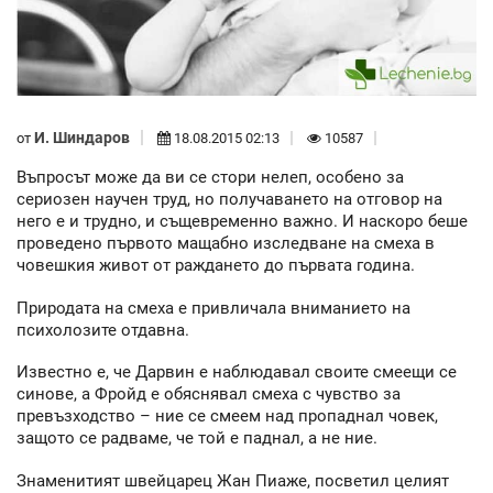
И. Шиндаров
от
18.08.2015 02:13
10587
Въпросът може да ви се стори нелеп, особено за
сериозен научен труд, но получаването на отговор на
него е и трудно, и същевременно важно. И наскоро беше
проведено първото мащабно изследване на смеха в
човешкия живот от раждането до първата година.
Природата на смеха е привличала вниманието на
психолозите отдавна.
Известно е, че Дарвин е наблюдавал своите смеещи се
синове, а Фройд е обяснявал смеха с чувство за
превъзходство – ние се смеем над пропаднал човек,
защото се радваме, че той е паднал, а не ние.
Знаменитият швейцарец Жан Пиаже, посветил целият