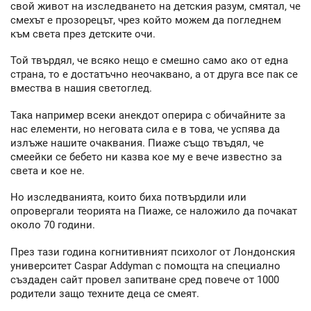
свой живот на изследването на детския разум, смятал, че
смехът е прозорецът, чрез който можем да погледнем
към света през детските очи.
Той твърдял, че всяко нещо е смешно само ако от една
страна, то е достатъчно неочаквано, а от друга все пак се
вмества в нашия светоглед.
Така например всеки анекдот оперира с обичайните за
нас елементи, но неговата сила е в това, че успява да
излъже нашите очаквания. Пиаже също твъдял, че
смеейки се бебето ни казва кое му е вече известно за
света и кое не.
Но изследванията, които биха потвърдили или
опровергали теорията на Пиаже, се наложило да почакат
около 70 години.
През тази година когнитивният психолог от Лондонския
университет Caspar Addyman с помощта на специално
създаден сайт провел запитване сред повече от 1000
родители защо техните деца се смеят.