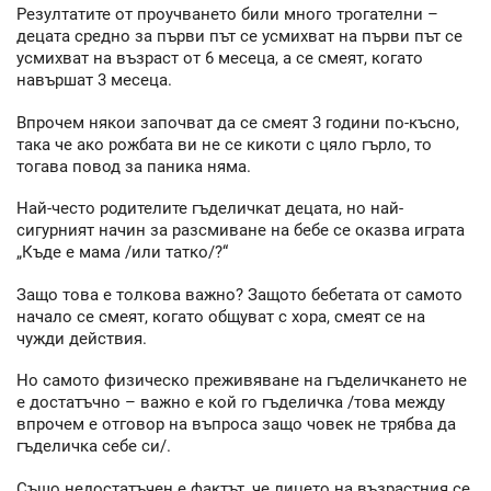
Резултатите от проучването били много трогателни –
децата средно за първи път се усмихват на първи път се
усмихват на възраст от 6 месеца, а се смеят, когато
навършат 3 месеца.
Впрочем някои започват да се смеят 3 години по-късно,
така че ако рожбата ви не се кикоти с цяло гърло, то
тогава повод за паника няма.
Най-често родителите гъделичкат децата, но най-
сигурният начин за разсмиване на бебе се оказва играта
„Къде е мама /или татко/?“
Защо това е толкова важно? Защото бебетата от самото
начало се смеят, когато общуват с хора, смеят се на
чужди действия.
Но самото физическо преживяване на гъделичкането не
е достатъчно – важно е кой го гъделичка /това между
впрочем е отговор на въпроса защо човек не трябва да
гъделичка себе си/.
Също недостатъчен е фактът, че лицето на възрастния се