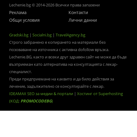
Lechenie.bg © 2014-2026 Всички права запазени
Реклама
Контакти
Общи условия
Лични данни
Gradski.bg
|
Socialni.bg
|
TravelAgency.bg
Строго забранено е копирането на материали без
позоваване на източника с активна dofollow връзка.
Lechenie.BG, както и всеки друг здравен сайт не може да бъде
възприеман като алтернатива на консултацията с лекар-
специалист.
Преди предприемане на каквито и да било действия за
лечение, задължително се консултирайте с лекар.
IDEAMAX SEO за медии & портали
|
Хостинг от Superhosting
(КОД:
PROMOCODEBG
)