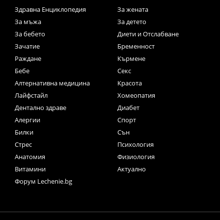
Здравна Енциклопедия
За жената
За мъжа
За детето
За бебето
Диети и Отслабване
Зачатие
Бременност
Раждане
Кърмене
Бебе
Секс
Алтернативна медицина
Красота
Лайфстайл
Хомеопатия
Дентално здраве
Диабет
Алергии
Спорт
Билки
Сън
Стрес
Психология
Анатомия
Физиология
Витамини
Актуално
Форум Lechenie.bg