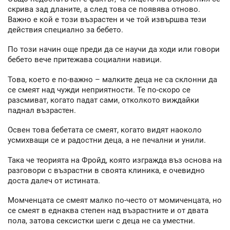
скрива зад дланите, а след това се появява отново.
Важно е кой е този възрастен и че той извършва тези
действия специално за бебето.
По този начин още преди да се научи да ходи или говори
бебето вече притежава социални навици.
Това, което е по-важно – малките деца не са склонни да
се смеят над чужди неприятности. Те по-скоро се
разсмиват, когато падат сами, отколкото виждайки
паднал възрастен.
Освен това бебетата се смеят, когато видят наоколо
усмихващи се и радостни деца, а не печални и унили.
Така че теорията на Фройд, която изгражда въз основа на
разговори с възрастни в своята клиника, е очевидно
доста далеч от истината.
Момченцата се смеят малко по-често от момиченцата, но
се смеят в еднаква степен над възрастните и от двата
пола, затова сексистки шеги с деца не са уместни.