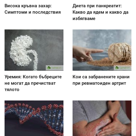
Висока кръвна захар:
Диета при панкреатит:
Симптоми и последствия
Kакво да ядем и какво да
избягваме
Уремия: Когато бъбреците
Кои са забранените храни
не могат да пречистват
при ревматоиден артрит
тялото