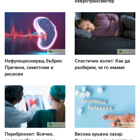
невротрансмитер
Нефункциониращ бъбрек:
Спастичен колит: Как да
Причини, симптоми и
разберем, че го имаме
рискове
Перибронхит: Всичко,
Висока кръвна захар: