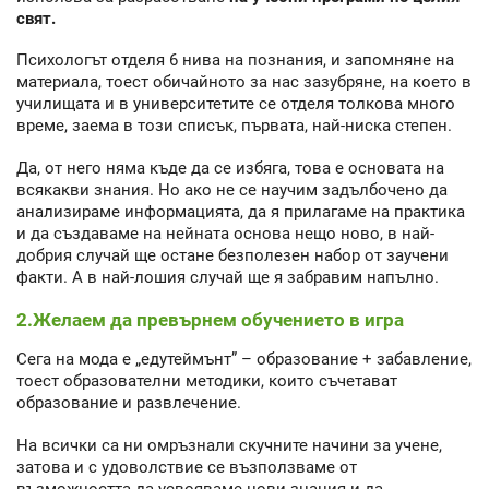
свят.
Психологът отделя 6 нива на познания, и запомняне на
материала, тоест обичайното за нас зазубряне, на което в
училищата и в университетите се отделя толкова много
време, заема в този списък, първата, най-ниска степен.
Да, от него няма къде да се избяга, това е основата на
всякакви знания. Но ако не се научим задълбочено да
анализираме информацията, да я прилагаме на практика
и да създаваме на нейната основа нещо ново, в най-
добрия случай ще остане безполезен набор от заучени
факти. А в най-лошия случай ще я забравим напълно.
2.Желаем да превърнем обучението в игра
Сега на мода е „едутеймънт” – образование + забавление,
тоест образователни методики, които съчетават
образование и развлечение.
На всички са ни омръзнали скучните начини за учене,
затова и с удоволствие се възползваме от
възможността да усвояваме нови знания и да