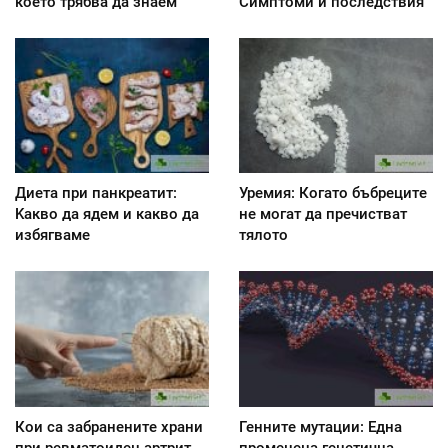
което трябва да знаем
Симптоми и последствия
Диета при панкреатит:
Уремия: Когато бъбреците
Kакво да ядем и какво да
не могат да пречистват
избягваме
тялото
Кои са забранените храни
Генните мутации: Една