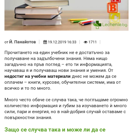
Й. Панайотов
от
19.12.2019 16:33
1711
Прочитането на един учебник не е достатъчно за
получаване на задълбочени знания. Няма нищо
загадъчно на пръв поглед – ето ти информацията,
научаваш я и получаваш нови знания и умения. От
недостиг на учебни материали
днес не можем да се
оплачем – книги, курсове, обучителни системи, има от
всичко и то по много.
Много често обаче се случва така, че поглъщаме огромно
количество информация и губим за изучаването ѝ много
сили, пари и енергия, но в най-добрия случай оставаме с
повърхностни знания.
Защо се случва така и може ли да се