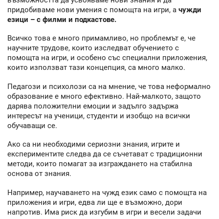
придобиваме нови умения с помощта на игри, а
чужди
езици – с филми и подкастове.
Всичко това е много примамливо, но проблемът е, че
научните трудове, които изследват обучението с
помощта на игри, и особено със специални приложения,
които използват тази концепция, са много малко.
Педагози и психолози са на мнение, че това неформално
образование е много ефективно. Най-малкото, защото
дарява положителни емоции и задълго задържа
интересът на ученици, студенти и изобщо на всички
обучаващи се.
Ако са ни необходими сериозни знания, игрите и
експериментите следва да се съчетават с традиционни
методи, които помагат за изграждането на стабилна
основа от знания.
Например, научаването на чужд език само с помощта на
приложения и игри, едва ли ще е възможно, дори
напротив. Има риск да изгубим в игри и весели задачи