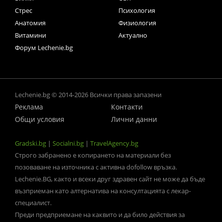
Стрес
Психология
Анатомия
Физиология
Витамини
Актуално
Форум Lechenie.bg
Lechenie.bg © 2014-2026 Всички права запазени
Реклама
Контакти
Общи условия
Лични данни
Gradski.bg
|
Socialni.bg
|
TravelAgency.bg
Строго забранено е копирането на материали без
позоваване на източника с активна dofollow връзка.
Lechenie.BG, както и всеки друг здравен сайт не може да бъде
възприеман като алтернатива на консултацията с лекар-
специалист.
Преди предприемане на каквито и да било действия за