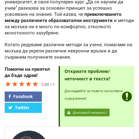
университет, в своя популярен курс „Да се научим да
учим” разказва за основен принцип за успешно
усвояване на знания. Той казва, че
превключването
между различните образователни инструменти
и методи
за мозъка ни е много по-комфортно, отколкото
монотонното зазубряне.
Когато редуваме различни методи за учене, помагаме на
мозъка да укрепи различни невронни връзки и да
съхраним получените знания.
Помогни на приятел
Открихте проблем/
да бъде здрав!
неточност в текста?
★★★★★
★★★★★
★★★★★
5.00
1
Докладвайте за повече качествено
Facebook
съдържание!
Twitter
Докладвай нередност