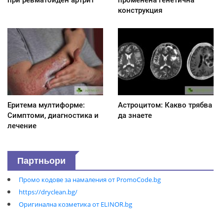
при ревматоиден артрит
променена генетична
конструкция
Еритема мултиформе:
Астроцитом: Какво трябва
Симптоми, диагностика и
да знаете
лечение
Партньори
Промо кодове за намаления от PromoCode.bg
https://dryclean.bg/
Оригинална козметика от ELINOR.bg