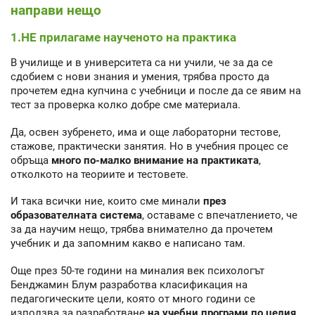
направи нещо
1.НЕ прилагаме наученото на практика
В училище и в университета са ни учили, че за да се
сдобием с нови знания и умения, трябва просто да
прочетем една купчина с учебници и после да се явим на
тест за проверка колко добре сме материала.
Да, освен зубренето, има и още лабораторни тестове,
стажове, практически занятия. Но в учебния процес се
обръща
много по-малко внимание на практиката
,
отколкото на теориите и тестовете.
И така всички ние, които сме минали
през
образователната система
, оставаме с впечатлението, че
за да научим нещо, трябва внимателно да прочетем
учебник и да запомним какво е написано там.
Още през 50-те години на миналия век психологът
Бенджамин Блум разработва класификация на
педагогическите цели, която от много години се
използва за разработване
на учебни програми по целия