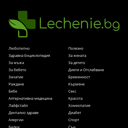
Любопитно
Полезно
Здравна Енциклопедия
За жената
За мъжа
За детето
За бебето
Диети и Отслабване
Зачатие
Бременност
Раждане
Кърмене
Бебе
Секс
Алтернативна медицина
Красота
Лайфстайл
Хомеопатия
Дентално здраве
Диабет
Алергии
Спорт
Билки
Сън