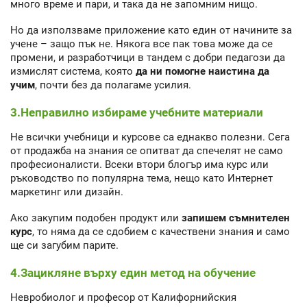
много време и пари, и така да не запомним нищо.
Но да използваме приложение като един от начините за
учене – защо пък не. Някога все пак това може да се
промени, и разработчици в тандем с добри педагози да
измислят система, която
да ни помогне наистина да
учим
, почти без да полагаме усилия.
3.Неправилно избираме учебните материали
Не всички учебници и курсове са еднакво полезни. Сега
от продажба на знания се опитват да спечелят не само
професионалисти. Всеки втори блогър има курс или
ръководство по популярна тема, нещо като Интернет
маркетинг или дизайн.
Ако закупим подобен продукт или
запишем съмнителен
курс
, то няма да се сдобием с качествени знания и само
ще си загубим парите.
4.Зацикляне върху един метод на обучение
Невробиолог и професор от Калифорнийския