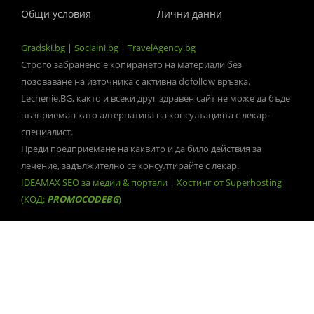
Общи условия
Лични данни
Gradski.bg
|
Socialni.bg
|
TravelAgency.bg
Строго забранено е копирането на материали без
позоваване на източника с активна dofollow връзка.
Lechenie.BG, както и всеки друг здравен сайт не може да бъде
възприеман като алтернатива на консултацията с лекар-
специалист.
Преди предприемане на каквито и да било действия за
лечение, задължително се консултирайте с лекар.
IDEAMAX SEO за медии & портали
|
Хостинг от Superhosting
(КОД:
PROMOCODEBG
)