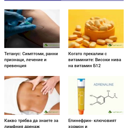
Тетанус: Симптоми, ранни
Когато прекалим с
признаци, лечение и
витамините: Високи нива
превенция
на витамин Б12
Какво трябва да знаете за
Епинефрин- ключовият
лимфния дренаж
хормон и