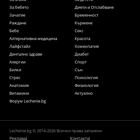
За бебето
Диети и Отслабване
Зачатие
Бременност
Раждане
Кърмене
Бебе
Секс
Алтернативна медицина
Красота
Лайфстайл
Хомеопатия
Дентално здраве
Диабет
Алергии
Спорт
Билки
Сън
Стрес
Психология
Анатомия
Физиология
Витамини
Актуално
Форум Lechenie.bg
Lechenie.bg © 2014-2026 Всички права запазени
Реклама
Контакти