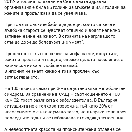
2012-та година по данни на Световната здравна
организация е била 85 години за мъжете и 87.3 години за
жените и продължава да се увеличава.
При това японските баби и дядовци, които са вече в
дълбока старост се чувстват отлично и водят напълно
активен начин на живот. В страната на изгряващото
слънце дори да боледуват „не умеят“.
Процентното съотношение на инфарктите, инсултите,
рака на простата и гърдата, спрямо цялото население, е
най-ниски нива в глобален мащаб.
В Япония не знаят какво е това проблем със
затлъстяването.
На 100 японци само при 3-ма се установява метаболитен
синдром. За сравнение в САЩ – съотношението е 100
към 32, тоест разликата е забележителна. В България
ситуацията не е толкова тревожна, тъй като 20% от
населението е с наднормено тегло, но въпреки това през
последните години се наблюдава възходяща тенденция.
А невероятната красота на японските жени отдавна се