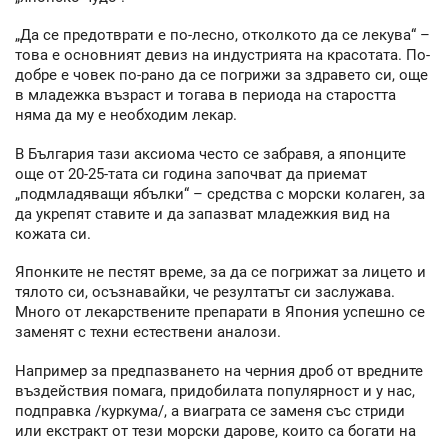
„Да се предотврати е по-лесно, отколкото да се лекува“ –
това е основният девиз на индустрията на красотата. По-
добре е човек по-рано да се погрижи за здравето си, още
в младежка възраст и тогава в периода на старостта
няма да му е необходим лекар.
В България тази аксиома често се забравя, а японците
още от 20-25-тата си година започват да приемат
„подмладяващи ябълки“ – средства с морски колаген, за
да укрепят ставите и да запазват младежкия вид на
кожата си.
Японките не пестят време, за да се погрижат за лицето и
тялото си, осъзнавайки, че резултатът си заслужава.
Много от лекарствените препарати в Япония успешно се
заменят с техни естествени аналози.
Например за предпазването на черния дроб от вредните
въздействия помага, придобилата популярност и у нас,
подправка /куркума/, а виаграта се заменя със стриди
или екстракт от тези морски дарове, които са богати на