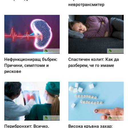
невротрансмитер
Нефункциониращ бъбрек:
Спастичен колит: Как да
Причини, симптоми и
разберем, че го имаме
рискове
Перибронхит: Всичко,
Висока кръвна захар: