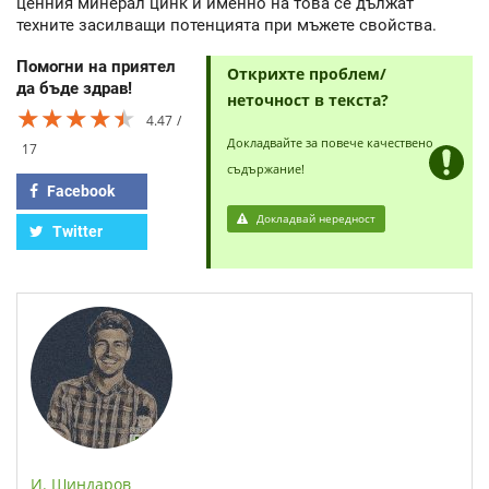
ценния минерал цинк и именно на това се дължат
техните засилващи потенцията при мъжете свойства.
Помогни на приятел
Открихте проблем/
да бъде здрав!
неточност в текста?
★★★★★
★★★★★
★★★★★
4.47
Докладвайте за повече качествено
17
съдържание!
Facebook
Докладвай нередност
Twitter
И. Шиндаров