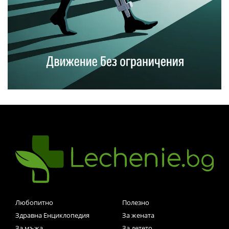
Любопитно
Полезно
Здравна Енциклопедия
За жената
За мъжа
За детето