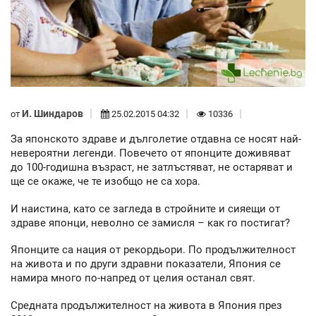
И. Шиндаров
от
25.02.2015 04:32
10336
За японското здраве и дълголетие отдавна се носят най-
невероятни легенди. Повечето от японците доживяват
до 100-годишна възраст, не затлъстяват, не остаряват и
ще се окаже, че те изобщо не са хора.
И наистина, като се загледа в стройните и сияещи от
здраве японци, неволно се замисля – как го постигат?
Японците са нация от рекордьори. По продължителност
на живота и по други здравни показатели, Япония се
намира много по-напред от целия останал свят.
Средната продължителност на живота в Япония през