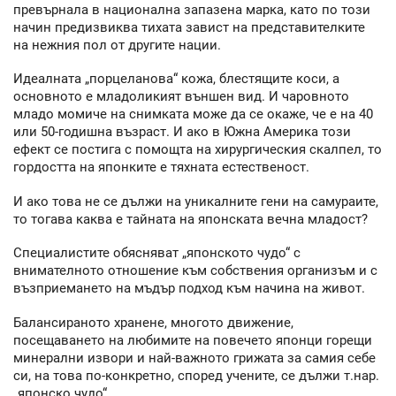
превърнала в национална запазена марка, като по този
начин предизвиква тихата завист на представителките
на нежния пол от другите нации.
Идеалната „порцеланова“ кожа, блестящите коси, а
основното е младоликият външен вид. И чаровното
младо момиче на снимката може да се окаже, че е на 40
или 50-годишна възраст. И ако в Южна Америка този
ефект се постига с помощта на хирургическия скалпел, то
гордостта на японките е тяхната естественост.
И ако това не се дължи на уникалните гени на самураите,
то тогава каква е тайната на японската вечна младост?
Специалистите обясняват „японското чудо“ с
внимателното отношение към собствения организъм и с
възприемането на мъдър подход към начина на живот.
Балансираното хранене, многото движение,
посещаването на любимите на повечето японци горещи
минерални извори и най-важното грижата за самия себе
си, на това по-конкретно, според учените, се дължи т.нар.
„японско чудо“.