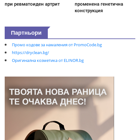
при ревматоиден артрит
променена генетична
конструкция
Партньори
Промо кодове за намаления от PromoCode.bg
https://dryclean.bg/
Оригинална козметика от ELINOR.bg