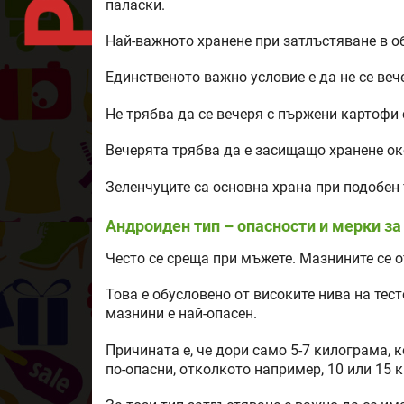
паласки.
Най-важното хранене при затлъстяване в об
Единственото важно условие е да не се веч
Не трябва да се вечеря с пържени картофи 
Вечерята трябва да е засищащо хранене око
Зеленчуците са основна храна при подобен 
Андроиден тип – опасности и мерки з
Често се среща при мъжете. Мазнините се от
Това е обусловено от високите нива на тест
мазнини е най-опасен.
Причината е, че дори само 5-7 килограма, к
по-опасни, отколкото например, 10 или 15 