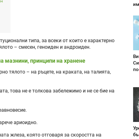
ен
им
уционални типа, за всеки от които е характерно
ялото – смесен, геноиден и андроиден.
Ви
на мазнини, принципи на хранене
Си
по
о тялото – на ръцете, на краката, на талията,
та, това не е толкова забележимо и не се бие на
равновесие.
арече ариоидно.
Ур
бъ
та жлеза, която отговаря за скоростта на