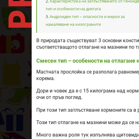
Характеристика на затлъстяването от геноид
тип и особености на диетата
Андроиден тип – опасности и мерки за
намаляване на килограмите
В природата съществуват 3 основни констит
съответстващото отлагане на мазнини по т
Смесен тип – особености на отлагане 
Мастната прослойка се разполага равномерн
корема.
Дори и човек да е с 15 килограма над норма
очи от пръв поглед.
При този тип затлъстяване хормоните са в 
Този тип отлагане на мазнини може да се н
Много важна роля тук изпълнява щитовидна