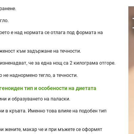
ранене.
гло.
оето е над нормата се отлага под формата на
женост към задържане на течности.
изненадват, че за една нощ са 2 килограма отгоре.
о не наднормено тегло, а течности.
геноиден тип и особености на диетата
ини и образуването на паласки.
ни в кръвта. Именно това влияе на подобен тип
ри жените, макар че и при мъжете се оформят