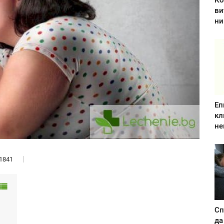
Ко
ви
ни
Еп
кл
не
1841
Сп
да