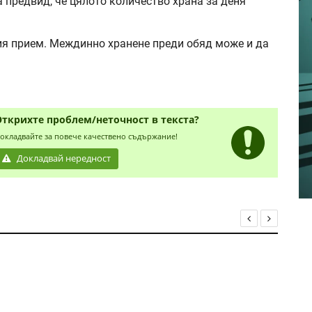
а предвид, че цялото количество храна за деня
ия прием. Междинно хранене преди обяд може и да
Открихте проблем/неточност в текста?
окладвайте за повече качествено съдържание!
Докладвай нередност