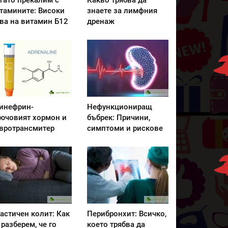
гато прекалим с
Какво трябва да
тамините: Високи
знаете за лимфния
ва на витамин Б12
дренаж
инефрин-
Нефункциониращ
ючовият хормон и
бъбрек: Причини,
вротрансмитер
симптоми и рискове
астичен колит: Как
Перибронхит: Всичко,
 разберем, че го
което трябва да