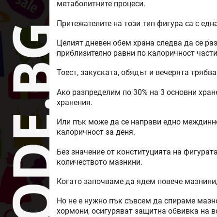
метаболитните процеси.
Притежателите на този тип фигура са с ед
Целият дневен обем храна следва да се ра
приблизително равни по калоричност части
Тоест, закуската, обядът и вечерята трябв
Ако разпределим по 30% на 3 основни хран
хранения.
Или пък може да се направи едно междинн
калоричност за деня.
Без значение от конституцията на фигурат
количеството мазнини.
Когато започваме да ядем повече мазнини,
Но не е нужно пък съвсем да спираме мазно
хормони, осигуряват защитна обвивка на 