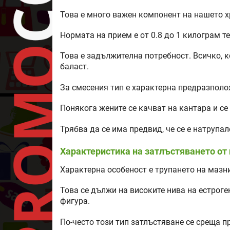
Това е много важен компонент на нашето х
Нормата на прием е от 0.8 до 1 килограм те
Това е задължителна потребност. Всичко, к
баласт.
За смесения тип е характерна предразполо
Понякога жените се качват на кантара и се 
Трябва да се има предвид, че се е натрупал
Характеристика на затлъстяването от 
Характерна особеност е трупането на мазн
Това се дължи на високите нива на естроге
фигура.
По-често този тип затлъстяване се среща п