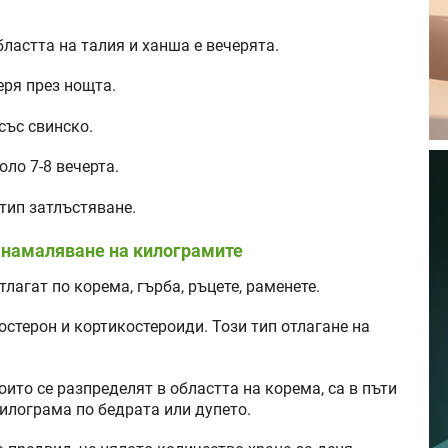
ластта на талия и ханша е вечерята.
еря през нощта.
със свинско.
ло 7-8 вечерта.
тип затлъстяване.
а намаляване на килограмите
лагат по корема, гърба, ръцете, раменете.
остерон и кортикостероиди. Този тип отлагане на
оито се разпределят в областта на корема, са в пъти
килограма по бедрата или дупето.