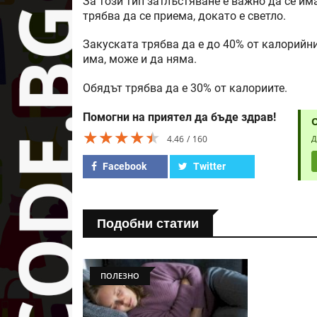
За този тип затлъстяване е важно да се им
трябва да се приема, докато е светло.
Закуската трябва да е до 40% от калорийн
има, може и да няма.
Обядът трябва да е 30% от калориите.
Помогни на приятел да бъде здрав!
★★★★★
★★★★★
★★★★★
4.46
160
Д
Facebook
Twitter
Подобни статии
ПОЛЕЗНО