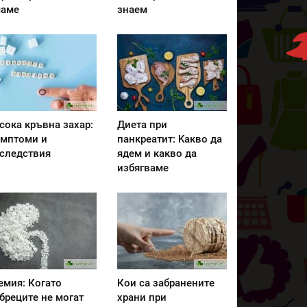
аме
знаем
сока кръвна захар:
Диета при
мптоми и
панкреатит: Kакво да
следствия
ядем и какво да
избягваме
емия: Когато
Кои са забранените
бреците не могат
храни при