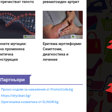
 пречистват тялото
ревматоиден артрит
нните мутации:
Еритема мултиформе:
на променена
Симптоми,
нетична
диагностика и
нструкция
лечение
Партньори
Промо кодове за намаления от PromoCode.bg
https://dryclean.bg/
Оригинална козметика от ELINOR.bg