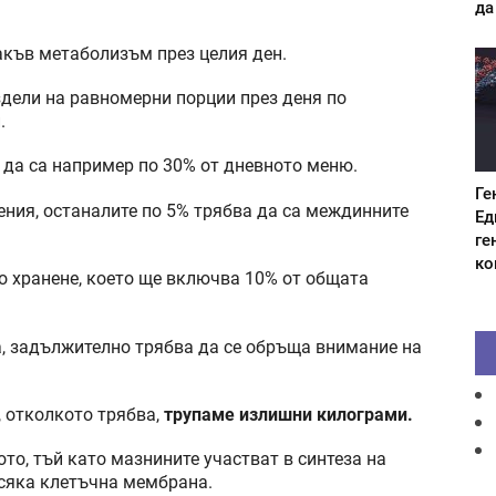
да
накъв метаболизъм през целия ден.
здели на равномерни порции през деня по
.
а да са например по 30% от дневното меню.
Ге
ения, останалите по 5% трябва да са междинните
Ед
ге
ко
о хранене, което ще включва 10% от общата
а, задължително трябва да се обръща внимание на
 отколкото трябва,
трупаме излишни килограми.
то, тъй като мазнините участват в синтеза на
всяка клетъчна мембрана.