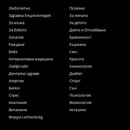
Любопитно
Полезно
Здравна Енциклопедия
За жената
За мъжа
За детето
За бебето
Диети и Отслабване
Зачатие
Бременност
Раждане
Кърмене
Бебе
Секс
Алтернативна медицина
Красота
Лайфстайл
Хомеопатия
Дентално здраве
Диабет
Алергии
Спорт
Билки
Сън
Стрес
Психология
Анатомия
Физиология
Витамини
Актуално
Форум Lechenie.bg