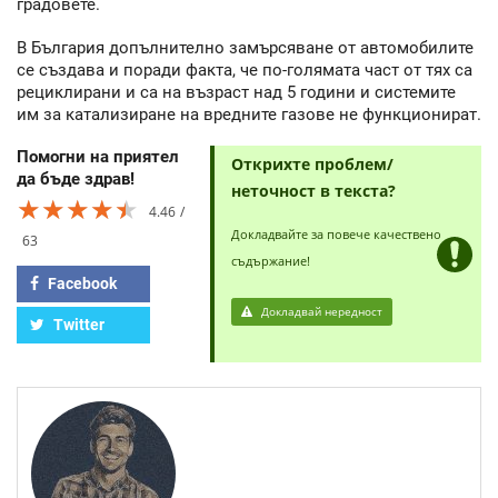
градовете.
В България допълнително замърсяване от автомобилите
се създава и поради факта, че по-голямата част от тях са
рециклирани и са на възраст над 5 години и системите
им за катализиране на вредните газове не функционират.
Помогни на приятел
Открихте проблем/
да бъде здрав!
неточност в текста?
★★★★★
★★★★★
★★★★★
4.46
Докладвайте за повече качествено
63
съдържание!
Facebook
Докладвай нередност
Twitter