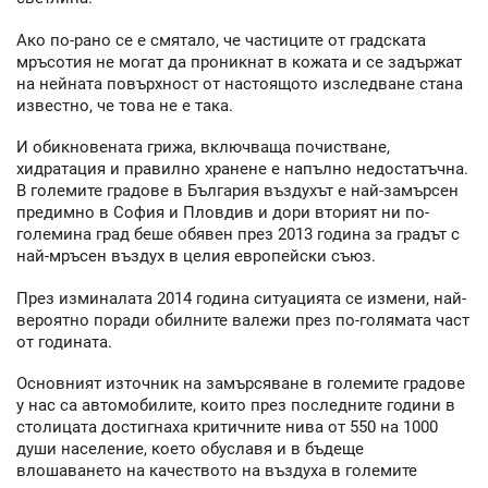
Ако по-рано се е смятало, че частиците от градската
мръсотия не могат да проникнат в кожата и се задържат
на нейната повърхност от настоящото изследване стана
известно, че това не е така.
И обикновената грижа, включваща почистване,
хидратация и правилно хранене е напълно недостатъчна.
В големите градове в България въздухът е най-замърсен
предимно в София и Пловдив и дори вторият ни по-
големина град беше обявен през 2013 година за градът с
най-мръсен въздух в целия европейски съюз.
През изминалата 2014 година ситуацията се измени, най-
вероятно поради обилните валежи през по-голямата част
от годината.
Основният източник на замърсяване в големите градове
у нас са автомобилите, които през последните години в
столицата достигнаха критичните нива от 550 на 1000
души население, което обуславя и в бъдеще
влошаването на качеството на въздуха в големите