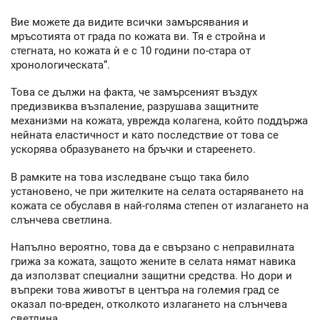
Вие можете да видите всички замърсявания и
мръсотията от града по кожата ви. Тя е стройна и
стегната, но кожата ѝ е с 10 години по-стара от
хронологическата“.
Това се дължи на факта, че замърсеният въздух
предизвиква възпаление, разрушава защитните
механизми на кожата, уврежда колагена, който поддържа
нейната еластичност и като последствие от това се
ускорява образуването на бръчки и стареенето.
В рамките на това изследване също така било
установено, че при жителките на селата остаряването на
кожата се обуславя в най-голяма степен от излагането на
слънчева светлина.
Напълно вероятно, това да е свързано с неправилната
грижа за кожата, защото жените в селата нямат навика
да използват специални защитни средства. Но дори и
въпреки това животът в центъра на големия град се
оказал по-вреден, отколкото излагането на слънчева
светлина.