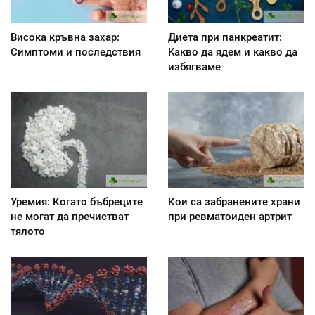
Висока кръвна захар:
Диета при панкреатит:
Симптоми и последствия
Kакво да ядем и какво да
избягваме
Уремия: Когато бъбреците
Кои са забранените храни
не могат да пречистват
при ревматоиден артрит
тялото