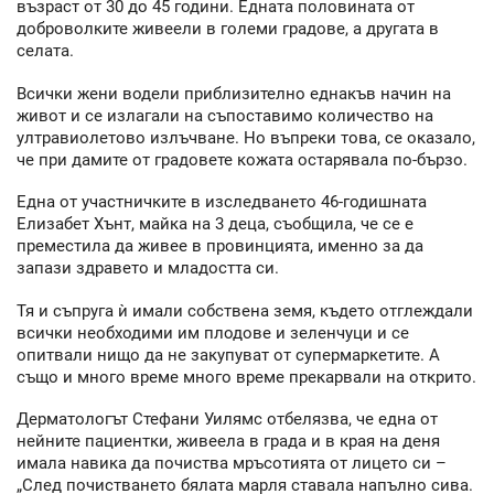
възраст от 30 до 45 години. Едната половината от
доброволките живеели в големи градове, а другата в
селата.
Всички жени водели приблизително еднакъв начин на
живот и се излагали на съпоставимо количество на
ултравиолетово излъчване. Но въпреки това, се оказало,
че при дамите от градовете кожата остарявала по-бързо.
Една от участничките в изследването 46-годишната
Елизабет Хънт, майка на 3 деца, съобщила, че се е
преместила да живее в провинцията, именно за да
запази здравето и младостта си.
Тя и съпруга ѝ имали собствена земя, където отглеждали
всички необходими им плодове и зеленчуци и се
опитвали нищо да не закупуват от супермаркетите. А
също и много време много време прекарвали на открито.
Дерматологът Стефани Уилямс отбелязва, че една от
нейните пациентки, живеела в града и в края на деня
имала навика да почиства мръсотията от лицето си –
„След почистването бялата марля ставала напълно сива.