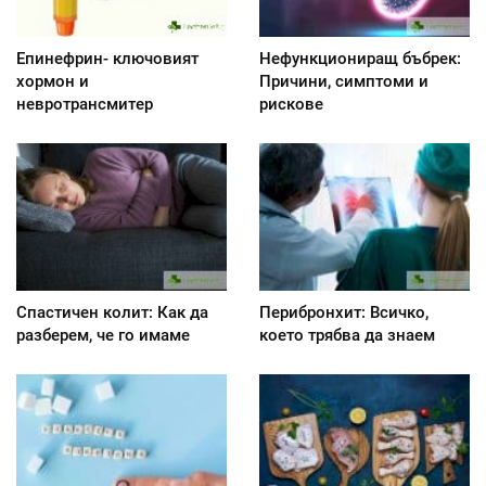
Епинефрин- ключовият
Нефункциониращ бъбрек:
хормон и
Причини, симптоми и
невротрансмитер
рискове
Спастичен колит: Как да
Перибронхит: Всичко,
разберем, че го имаме
което трябва да знаем