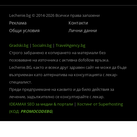
Lechenie.bg © 2014-2026 Всички права запазени
Реклама
Контакти
Общи условия
Лични данни
Gradski.bg
|
Socialni.bg
|
TravelAgency.bg
Строго забранено е копирането на материали без
позоваване на източника с активна dofollow връзка.
Lechenie.BG, както и всеки друг здравен сайт не може да бъде
възприеман като алтернатива на консултацията с лекар-
специалист.
Преди предприемане на каквито и да било действия за
лечение, задължително се консултирайте с лекар.
IDEAMAX SEO за медии & портали
|
Хостинг от Superhosting
(КОД:
PROMOCODEBG
)