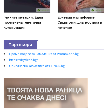
Генните мутации: Една
Еритема мултиформе:
променена генетична
Симптоми, диагностика и
конструкция
лечение
Партньори
Промо кодове за намаления от PromoCode.bg
https://dryclean.bg/
Оригинална козметика от ELINOR.bg