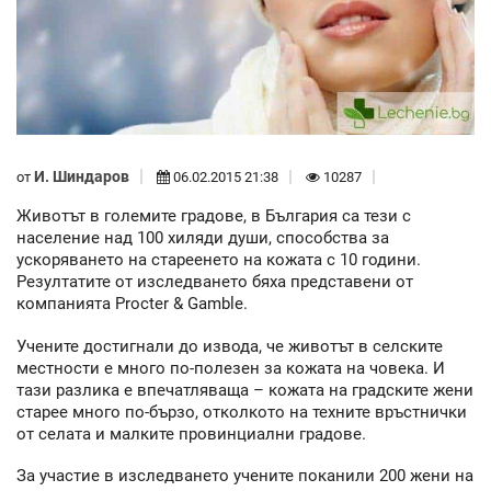
И. Шиндаров
от
06.02.2015 21:38
10287
Животът в големите градове, в България са тези с
население над 100 хиляди души, способства за
ускоряването на стареенето на кожата с 10 години.
Резултатите от изследването бяха представени от
компанията Procter & Gamblе.
Учените достигнали до извода, че животът в селските
местности е много по-полезен за кожата на човека. И
тази разлика е впечатляваща – кожата на градските жени
старее много по-бързо, отколкото на техните връстнички
от селата и малките провинциални градове.
За участие в изследването учените поканили 200 жени на