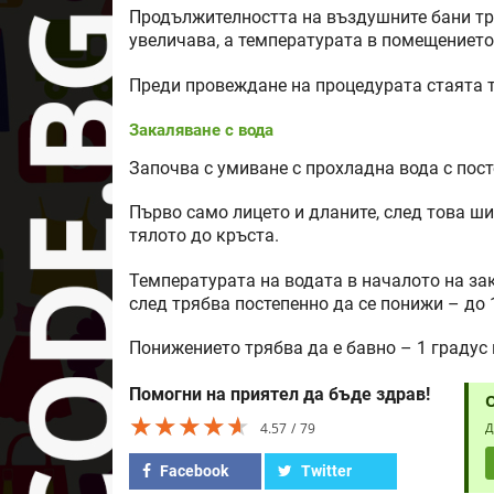
Продължителността на въздушните бани тря
увеличава, а температурата в помещението
Преди провеждане на процедурата стаята т
Закаляване с вода
Започва с умиване с прохладна вода с пос
Първо само лицето и дланите, след това ши
тялото до кръста.
Температурата на водата в началото на з
след трябва постепенно да се понижи – до 
Понижението трябва да е бавно – 1 градус 
Помогни на приятел да бъде здрав!
★★★★★
★★★★★
★★★★★
4.57
79
Д
Facebook
Twitter