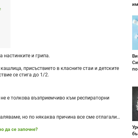
им
е
а настинките и грипа.
Ви
Си
кашлица, присъствието в класните стаи и детските
по
твие се стига до 1/2.
 не е толкова възприемчиво към респираторни
каляваме, но по някаква причина все сме отлагали…
Ур
но да се започне?
бъ