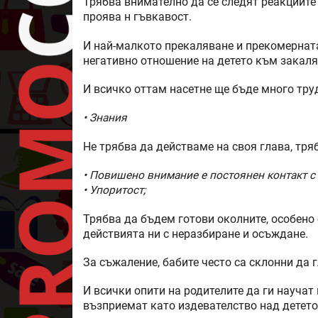
Трябва внимателно да се следят реакциите 
проява н гъвкавост.
И най-малкото прекаляване и прекомерната
негативно отношение на детето към закаля
И всичко оттам насетне ще бъде много тру
• Знания
Не трябва да действаме на своя глава, тря
• Повишено внимание е постоянен контакт с
• Упоритост;
Трябва да бъдем готови околните, особено 
действията ни с неразбиране и осъждане.
За съжаление, бабите често са склонни да 
И всички опити на родителите да ги научат
възприемат като издевателство над детето