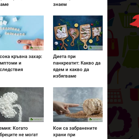
аме
знаем
сока кръвна захар:
Диета при
мптоми и
панкреатит: Kакво да
следствия
ядем и какво да
избягваме
емия: Когато
Кои са забранените
бреците не могат
храни при