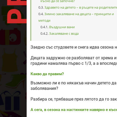
късно да се започне?
Здравето на детето – в ръцете на родителит
Зимно закаляване на децата – принципи и
методи
Въздушни вани
Закаляване с вода
Заедно със студовете и снега идва сезона н
Децата задружно се разболяват от хрема и 
градини намалява първо с 1/3, а а впоследс
Какво да правим?
Възможно ли е по някакъв начин детето да
заболявания?
Разбира се, трябваше през лятото да го за
А сега, в сезона на настинките навярно е къс