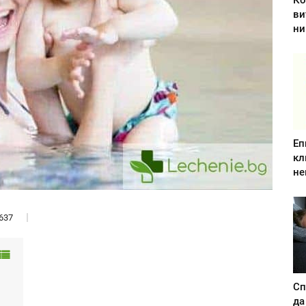
Ко
ви
ни
Еп
кл
не
637
Сп
да