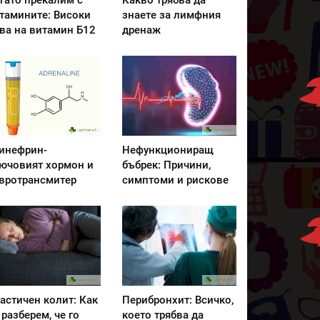
гато прекалим с
Какво трябва да
тамините: Високи
знаете за лимфния
ва на витамин Б12
дренаж
инефрин-
Нефункциониращ
ючовият хормон и
бъбрек: Причини,
вротрансмитер
симптоми и рискове
астичен колит: Как
Перибронхит: Всичко,
 разберем, че го
което трябва да