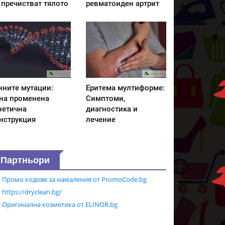
 пречистват тялото
ревматоиден артрит
нните мутации:
Еритема мултиформе:
на променена
Симптоми,
нетична
диагностика и
нструкция
лечение
Партньори
Промо кодове за намаления от PromoCode.bg
https://dryclean.bg/
Оригинална козметика от ELINOR.bg