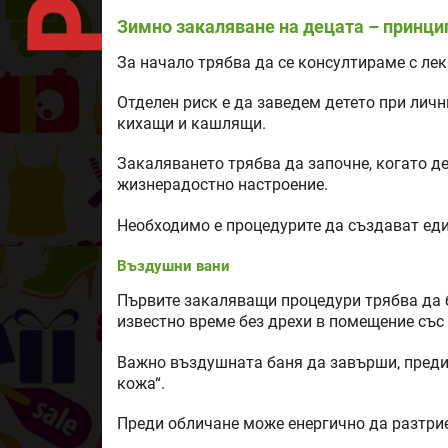
Зимно закаляване на децата – принци
За начало трябва да се консултираме с лек
Отделен риск е да заведем детето при личн
кихащи и кашлящи.
Закаляването трябва да започне, когато дете
жизнерадостно настроение.
Необходимо е процедурите да създават еди
Въздушни вани
Първите закаляващи процедури трябва да 
известно време без дрехи в помещение със
Важно въздушната баня да завърши, преди д
кожа“.
Преди обличане може енергично да разтрие