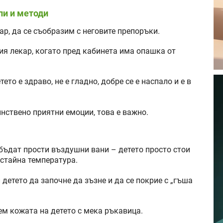
пи и методи
ар, да се съобразим с неговите препоръки.
ия лекар, когато пред кабинета има опашка от
то е здраво, не е гладно, добре се е наспало и е в
нствено приятни емоции, това е важно.
бъдат прости въздушни вани – детето просто стои
 стайна температура.
етето да започне да зъзне и да се покрие с „гъша
м кожата на детето с мека ръкавица.