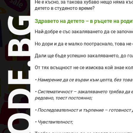
Не е късно, за такова хубаво нещо няма къ
детето в студеното време?
Здравето на детето – в ръцете на род
Най-добре е със закаляването да се започн
Но дори и да е малко поотраснало, това не
Дали ще бъде успешно закаляването, до гол
От тях всъщност не се изисква кой знае кол
• Намерение да се върви към целта, без това
• Систематичност – закаляването трябва да е 
редовно, тоест постоянно;
• Последователност и търпение – готовност 
• Чувствителност;