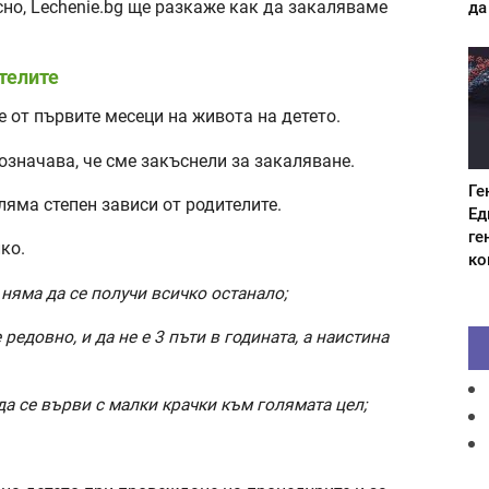
сно, Lechenie.bg ще разкаже как да закаляваме
да
ителите
е от първите месеци на живота на детето.
 означава, че сме закъснели за закаляване.
Ге
яма степен зависи от родителите.
Ед
ге
ко.
ко
 няма да се получи всичко останало;
редовно, и да не е 3 пъти в годината, а наистина
да се върви с малки крачки към голямата цел;