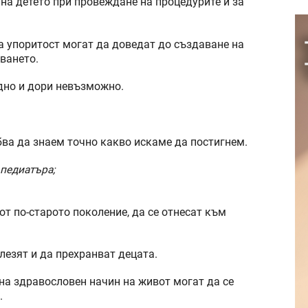
на детето при провеждане на процедурите и за
 упоритост могат да доведат до създаване на
ването.
дно и дори невъзможно.
бва да знаем точно какво искаме да постигнем.
 педиатъра;
от по-старото поколение, да се отнесат към
глезят и да прехранват децата.
 на здравословен начин на живот могат да се
.