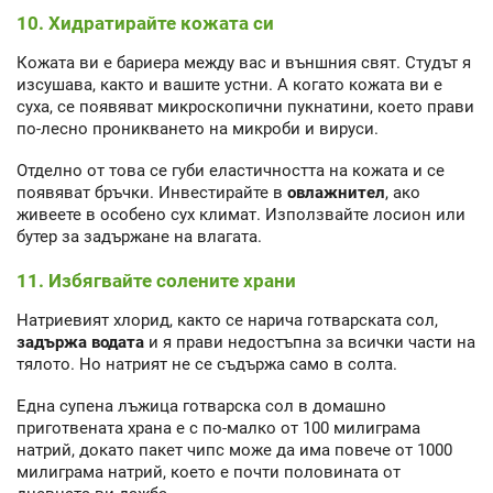
10. Хидратирайте кожата си
Кожата ви е бариера между вас и външния свят. Студът я
изсушава, както и вашите устни. А когато кожата ви е
суха, се появяват микроскопични пукнатини, което прави
по-лесно проникването на микроби и вируси.
Отделно от това се губи еластичността на кожата и се
появяват бръчки. Инвестирайте в
овлажнител
, ако
живеете в особено сух климат. Използвайте лосион или
бутер за задържане на влагата.
11. Избягвайте солените храни
Натриевият хлорид, както се нарича готварската сол,
задържа водата
и я прави недостъпна за всички части на
тялото. Но натрият не се съдържа само в солта.
Една супена лъжица готварска сол в домашно
приготвената храна е с по-малко от 100 милиграма
натрий, докато пакет чипс може да има повече от 1000
милиграма натрий, което е почти половината от