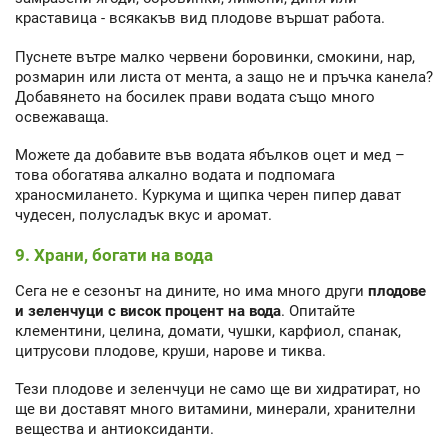
краставица - всякакъв вид плодове вършат работа.
Пуснете вътре малко червени боровинки, смокини, нар,
розмарин или листа от мента, а защо не и пръчка канела?
Добавянето на босилек прави водата също много
освежаваща.
Можете да добавите във водата ябълков оцет и мед –
това обогатява алкално водата и подпомага
храносмилането. Куркума и щипка черен пипер дават
чудесен, полусладък вкус и аромат.
9. Храни, богати на вода
Сега не е сезонът на дините, но има много други
плодове
и зеленчуци с висок процент на вода
. Опитайте
клементини, целина, домати, чушки, карфиол, спанак,
цитрусови плодове, круши, нарове и тиква.
Тези плодове и зеленчуци не само ще ви хидратират, но
ще ви доставят много витамини, минерали, хранителни
вещества и антиоксиданти.