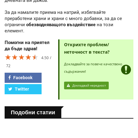
дневната ви дажба.
За да намалите приема на натрий, избягвайте
преработени храни и храни с много добавки, за да се
ограничи
обезводняващото въздействие
на този
елемент.
Помогни на приятел
Открихте проблем/
да бъде здрав!
неточност в текста?
★★★★★
★★★★★
★★★★★
4.50
Докладвайте за повече качествено
72
съдържание!
Facebook
Докладвай нередност
Twitter
Подобни статии
ПОЛЕЗНО