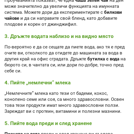
Проучванията показват, че една
чаша зелен чай
на ден
може значително да увеличи функцията на имунната
система. Можете дори да експериментирате с
билкови
чайове
и да си направите свой бленд, като добавите
плодове и корен от джинджифил.
3. Дръжте водата наблизо и на видно място
По-вероятно е да се сещате да пиете вода, ако тя е пред
очите ви, отколкото да отидете до машината за вода в
другия край на офис сградата. Дръжте
бутилка с вода
на
бюрото си, в чантата си, или дори по-добре, точно пред
себе си.
4. Пийте „немлечни” млека
„Немлечните” млека като тези от бадеми, кокос,
конопено семе или соя, са много здравословни. Освен
това тези продукти имат много здравословни ползи.
Зареждат ви с протеин, витамини и полезни мазнини.
5. Пийте вода преди и след хранене
Пиенето на вода
преди и след хранене ви създава