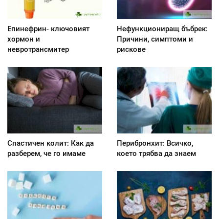
Епинефрин- ключовият
Нефункциониращ бъбрек:
хормон и
Причини, симптоми и
невротрансмитер
рискове
Спастичен колит: Как да
Перибронхит: Всичко,
разберем, че го имаме
което трябва да знаем