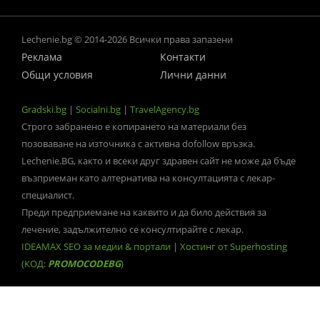
Lechenie.bg © 2014-2026 Всички права запазени
Реклама
Контакти
Общи условия
Лични данни
Gradski.bg
|
Socialni.bg
|
TravelAgency.bg
Строго забранено е копирането на материали без
позоваване на източника с активна dofollow връзка.
Lechenie.BG, както и всеки друг здравен сайт не може да бъде
възприеман като алтернатива на консултацията с лекар-
специалист.
Преди предприемане на каквито и да било действия за
лечение, задължително се консултирайте с лекар.
IDEAMAX SEO за медии & портали
|
Хостинг от Superhosting
(КОД:
PROMOCODEBG
)