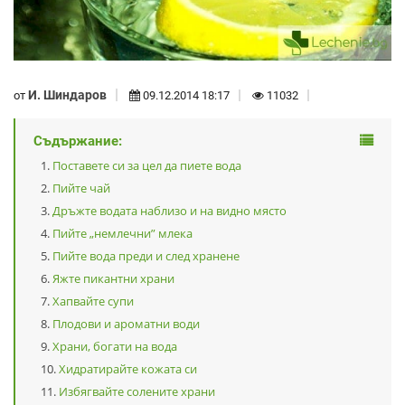
И. Шиндаров
от
09.12.2014 18:17
11032
Съдържание:
Поставете си за цел да пиете вода
Пийте чай
Дръжте водата наблизо и на видно място
Пийте „немлечни” млека
Пийте вода преди и след хранене
Яжте пикантни храни
Хапвайте супи
Плодови и ароматни води
Храни, богати на вода
Хидратирайте кожата си
Избягвайте солените храни