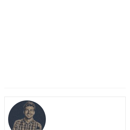
Спастичен колит: Как да разберем, че го имаме
ПОЛЕЗНО
Спастичен колит: Как да разберем, че го имаме