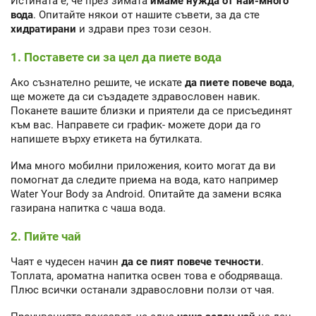
Истината е, че през зимата
имаме нужда от най-много
вода
. Опитайте някои от нашите съвети, за да сте
хидратирани
и здрави през този сезон.
1. Поставете си за цел да пиете вода
Ако съзнателно решите, че искате
да пиете повече вода
,
ще можете да си създадете здравословен навик.
Поканете вашите близки и приятели да се присъединят
към вас. Направете си график- можете дори да го
напишете върху етикета на бутилката.
Има много мобилни приложения, които могат да ви
помогнат да следите приема на вода, като например
Water Your Body за Android. Опитайте да замени всяка
газирана напитка с чаша вода.
2. Пийте чай
Чаят е чудесен начин
да се пият повече течности
.
Топлата, ароматна напитка освен това е ободряваща.
Плюс всички останали здравословни ползи от чая.