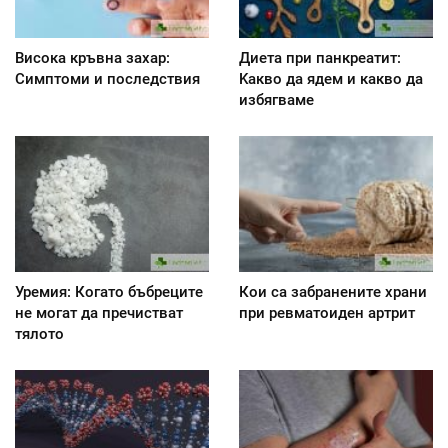
Висока кръвна захар:
Диета при панкреатит:
Симптоми и последствия
Kакво да ядем и какво да
избягваме
Уремия: Когато бъбреците
Кои са забранените храни
не могат да пречистват
при ревматоиден артрит
тялото