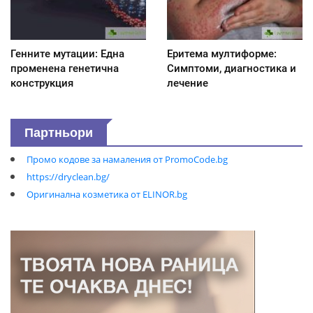
Генните мутации: Една
Еритема мултиформе:
променена генетична
Симптоми, диагностика и
конструкция
лечение
Партньори
Промо кодове за намаления от PromoCode.bg
https://dryclean.bg/
Оригинална козметика от ELINOR.bg