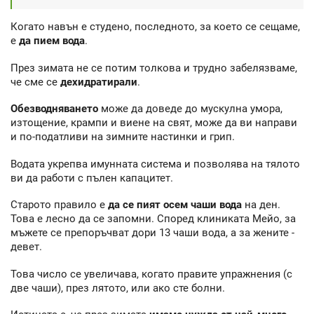
Когато навън е студено, последното, за което се сещаме,
е
да пием вода
.
През зимата не се потим толкова и трудно забелязваме,
че сме се
дехидратирали
.
Обезводняването
може да доведе до мускулна умора,
изтощение, крампи и виене на свят, може да ви направи
и по-податливи на зимните настинки и грип.
Водата укрепва имунната система и позволява на тялото
ви да работи с пълен капацитет.
Старото правило е
да се пият осем чаши вода
на ден.
Това е лесно да се запомни. Според клиниката Мейо, за
мъжете се препоръчват дори 13 чаши вода, а за жените -
девет.
Това число се увеличава, когато правите упражнения (с
две чаши), през лятото, или ако сте болни.