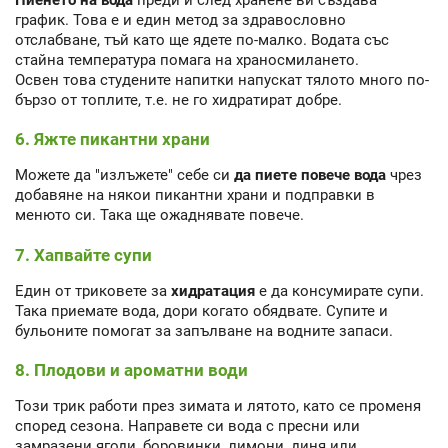
график. Това е и един метод за здравословно
отслабване, тъй като ще ядете по-малко. Водата със
стайна температура помага на храносмилането.
Освен това студените напитки напускат тялото много по-
бързо от топлите, т.е. не го хидратират добре.
6. Яжте пикантни храни
Можете да "излъжете" себе си
да пиете повече вода
чрез
добавяне на някои пикантни храни и подправки в
менюто си. Така ще ожаднявате повече.
7. Хапвайте супи
Един от триковете за
хидратация
е да консумирате супи.
Така приемате вода, дори когато обядвате. Супите и
бульоните помогат за запълване на водните запаси.
8. Плодови и ароматни води
Този трик работи през зимата и лятото, като се променя
според сезона. Направете си вода с пресни или
замразени ягоди, боровинки, лимони, диня или