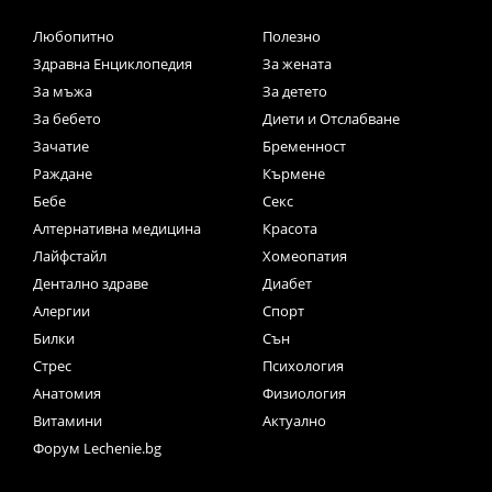
Любопитно
Полезно
Здравна Енциклопедия
За жената
За мъжа
За детето
За бебето
Диети и Отслабване
Зачатие
Бременност
Раждане
Кърмене
Бебе
Секс
Алтернативна медицина
Красота
Лайфстайл
Хомеопатия
Дентално здраве
Диабет
Алергии
Спорт
Билки
Сън
Стрес
Психология
Анатомия
Физиология
Витамини
Актуално
Форум Lechenie.bg