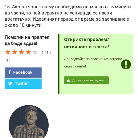
15. Ако на човек са му необходими по-малко от 5 минути
да заспи, то най-вероятно не успява да се наспи
достатъчно. Идеалният период от време за заспиване е
около 10 минути.
Помогни на приятел
Открихте проблем/
да бъде здрав!
неточност в текста?
★★★★★
★★★★★
★★★★★
4.21
Докладвайте за повече качествено
35
съдържание!
Facebook
Докладвай нередност
Twitter