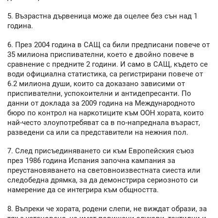
5. Възрастна дървеница може да оцелее без сън над 1
година.
6. През 2004 година в САЩ са били предписани повече от
35 милиона приспивателни, което е двойно повече в
сравнение с предните 2 години. И само в САЩ, където се
води официална статистика, са регистрирани повече от
6.2 милиона души, които са доказано зависими от
приспивателни, успокоителни и антидепресанти. По
данни от доклада за 2009 година на Международното
бюро по контрол на наркотиците към ООН хората, които
най-често злоупотребяват са в по-напреднала възраст,
разведени са или са представители на нежния пол.
7. След присъединяването си към Европейския съюз
през 1986 година Испания започна кампания за
преустановяването на световноизвестната сиеста или
следобедна дрямка, за да демонстрира сериозното си
намерение да се интегрира към общността.
8. Въпреки че хората, родени слепи, не виждат образи, за