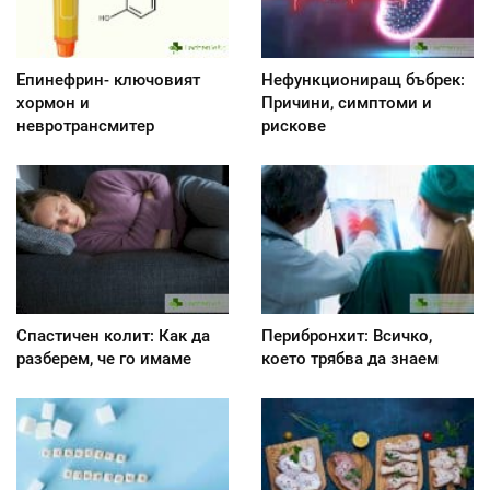
Епинефрин- ключовият
Нефункциониращ бъбрек:
хормон и
Причини, симптоми и
невротрансмитер
рискове
Спастичен колит: Как да
Перибронхит: Всичко,
разберем, че го имаме
което трябва да знаем