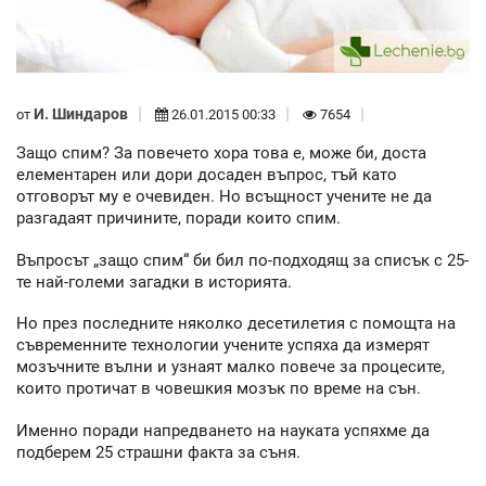
И. Шиндаров
от
26.01.2015 00:33
7654
Защо спим? За повечето хора това е, може би, доста
елементарен или дори досаден въпрос, тъй като
отговорът му е очевиден. Но всъщност учените не да
разгадаят причините, поради които спим.
Въпросът „защо спим“ би бил по-подходящ за списък с 25-
те най-големи загадки в историята.
Но през последните няколко десетилетия с помощта на
съвременните технологии учените успяха да измерят
мозъчните вълни и узнаят малко повече за процесите,
които протичат в човешкия мозък по време на сън.
Именно поради напредването на науката успяхме да
подберем 25 страшни факта за съня.