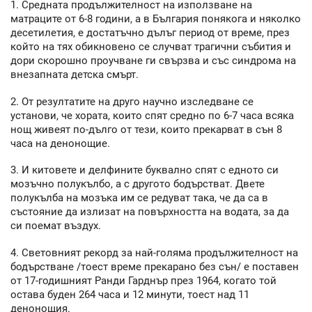
1. Средната продължителност на използване на
матраците от 6-8 години, а в България понякога и няколко
десетилетия, е достатъчно дълъг период от време, през
който на тях обикновено се случват трагични събития и
дори скорошно проучване ги свързва и със синдрома на
внезапната детска смърт.
2. От резултатите на друго научно изследване се
установи, че хората, които спят средно по 6-7 часа всяка
нощ живеят по-дълго от тези, които прекарват в сън 8
часа на денонощие.
3. И китовете и делфините буквално спят с едното си
мозъчно полукълбо, а с другото бодърстват. Двете
полукълба на мозъка им се редуват така, че да са в
състояние да излизат на повърхността на водата, за да
си поемат въздух.
4. Световният рекорд за най-голяма продължителност на
бодърстване /тоест време прекарано без сън/ е поставен
от 17-годишният Ранди Гарднър през 1964, когато той
остава буден 264 часа и 12 минути, тоест над 11
денонощия.