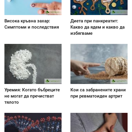
Висока кръвна захар:
Диета при панкреатит:
Симптоми и последствия
Kакво да ядем и какво да
избягваме
Уремия: Когато бъбреците
Кои са забранените храни
не могат да пречистват
при ревматоиден артрит
тялото