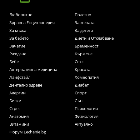
Любопитно
Полезно
Здравна Енциклопедия
За жената
За мъжа
За детето
За бебето
Диети и Отслабване
Зачатие
Бременност
Раждане
Кърмене
Бебе
Секс
Алтернативна медицина
Красота
Лайфстайл
Хомеопатия
Дентално здраве
Диабет
Алергии
Спорт
Билки
Сън
Стрес
Психология
Анатомия
Физиология
Витамини
Актуално
Форум Lechenie.bg