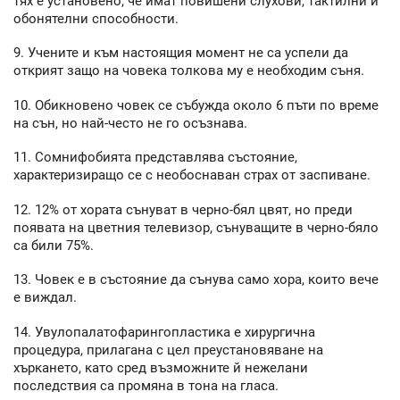
тях е установено, че имат повишени слухови, тактилни и
обонятелни способности.
9. Учените и към настоящия момент не са успели да
открият защо на човека толкова му е необходим съня.
10. Обикновено човек се събужда около 6 пъти по време
на сън, но най-често не го осъзнава.
11. Сомнифобията представлява състояние,
характеризиращо се с необоснаван страх от заспиване.
12. 12% от хората сънуват в черно-бял цвят, но преди
появата на цветния телевизор, сънуващите в черно-бяло
са били 75%.
13. Човек е в състояние да сънува само хора, които вече
е виждал.
14. Увулопалатофарингопластика е хирургична
процедура, прилагана с цел преустановяване на
хъркането, като сред възможните й нежелани
последствия са промяна в тона на гласа.