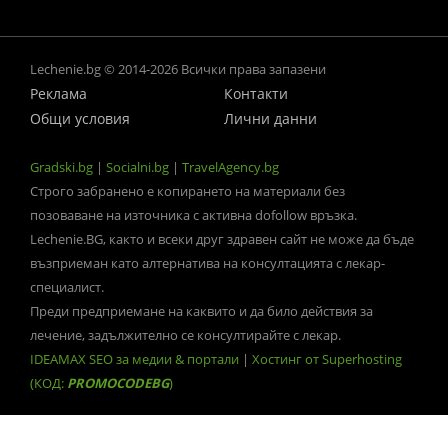
Lechenie.bg © 2014-2026 Всички права запазени
Реклама
Контакти
Общи условия
Лични данни
Gradski.bg
|
Socialni.bg
|
TravelAgency.bg
Строго забранено е копирането на материали без
позоваване на източника с активна dofollow връзка.
Lechenie.BG, както и всеки друг здравен сайт не може да бъде
възприеман като алтернатива на консултацията с лекар-
специалист.
Преди предприемане на каквито и да било действия за
лечение, задължително се консултирайте с лекар.
IDEAMAX SEO за медии & портали
|
Хостинг от Superhosting
(КОД:
PROMOCODEBG
)