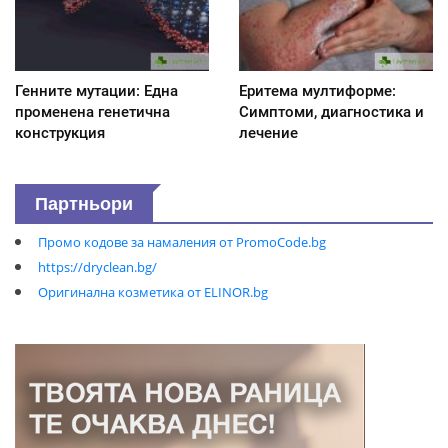
Генните мутации: Една
Еритема мултиформе:
променена генетична
Симптоми, диагностика и
конструкция
лечение
Партньори
Промо кодове за намаления от PromoCode.bg
https://dryclean.bg/
Оригинална козметика от ELINOR.bg