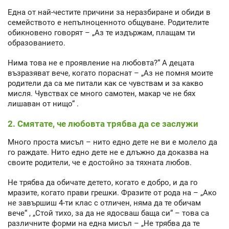
Една от най-честите причини за неразбиране и обиди в
семейството е непълноценното общуване. Родителите
обикновено говорят – „Аз те издържам, плащам ти
образованието.
Нима това не е проявление на любовта?“ А децата
възразяват вече, когато пораснат – „Аз не помня моите
родители да са ме питали как се чувствам и за какво
мисля. Чувствах се много самотен, макар че не бях
лишаван от нищо“ .
2. Смятате, че любовта трябва да се заслужи
Много проста мисъл – нито едно дете не ви е молело да
го раждате. Нито едно дете не е длъжно да доказва на
своите родители, че е достойно за тяхната любов.
Не трябва да обичате детето, когато е добро, и да го
мразите, когато прави грешки. Фразите от рода на – „Ако
не завършиш 4-ти клас с отличен, няма да те обичам
вече“ , „Стой тихо, за да не ядосваш баща си“ – това са
различните форми на една мисъл – „Не трябва да те