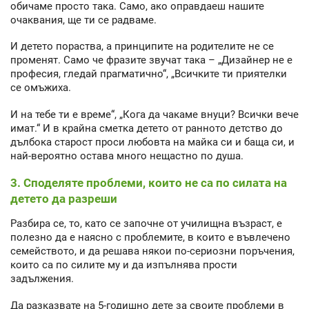
обичаме просто така. Само, ако оправдаеш нашите
очаквания, ще ти се радваме.
И детето пораства, а принципите на родителите не се
променят. Само че фразите звучат така – „Дизайнер не е
професия, гледай прагматично“, „Всичките ти приятелки
се омъжиха.
И на тебе ти е време“, „Кога да чакаме внуци? Всички вече
имат.“ И в крайна сметка детето от ранното детство до
дълбока старост проси любовта на майка си и баща си, и
най-вероятно остава много нещастно по душа.
3. Споделяте проблеми, които не са по силата на
детето да разреши
Разбира се, то, като се започне от училищна възраст, е
полезно да е наясно с проблемите, в които е въвлечено
семейството, и да решава някои по-сериозни поръчения,
които са по силите му и да изпълнява прости
задължения.
Да разказвате на 5-годишно дете за своите проблеми в