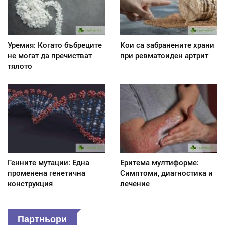
Уремия: Когато бъбреците
Кои са забранените храни
не могат да пречистват
при ревматоиден артрит
тялото
Генните мутации: Една
Еритема мултиформе:
променена генетична
Симптоми, диагностика и
конструкция
лечение
Партньори