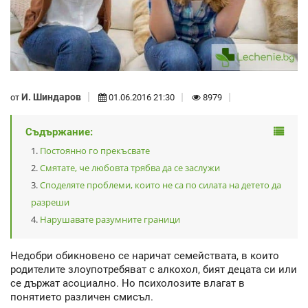
И. Шиндаров
от
01.06.2016 21:30
8979
Съдържание:
Постоянно го прекъсвате
Смятате, че любовта трябва да се заслужи
Споделяте проблеми, които не са по силата на детето да
разреши
Нарушавате разумните граници
Недобри обикновено се наричат семействата, в които
родителите злоупотребяват с алкохол, бият децата си или
се държат асоциално. Но психолозите влагат в
понятието различен смисъл.