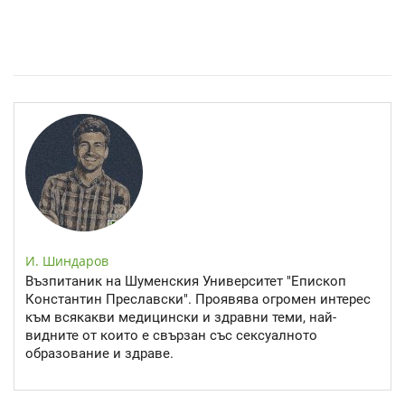
Спастичен колит: Как да разберем, че го имаме
И. Шиндаров
Възпитаник на Шуменския Университет "Епископ
Константин Преславски". Проявява огромен интерес
към всякакви медицински и здравни теми, най-
видните от които е свързан със сексуалното
образование и здраве.