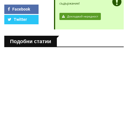
съдържание!
Facebook
Докладвай нередност
Twitter
Подобни статии
ПОЛЕЗНО
Спастичен колит: Как да разберем, че го имаме