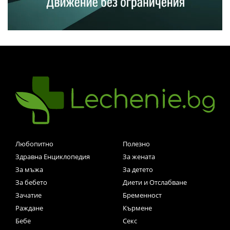
Любопитно
Полезно
Здравна Енциклопедия
За жената
За мъжа
За детето
За бебето
Диети и Отслабване
Зачатие
Бременност
Раждане
Кърмене
Бебе
Секс