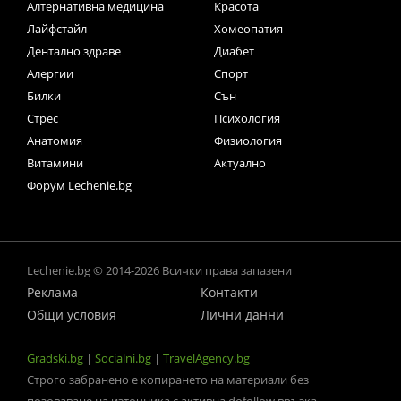
Алтернативна медицина
Красота
Лайфстайл
Хомеопатия
Дентално здраве
Диабет
Алергии
Спорт
Билки
Сън
Стрес
Психология
Анатомия
Физиология
Витамини
Актуално
Форум Lechenie.bg
Lechenie.bg © 2014-2026 Всички права запазени
Реклама
Контакти
Общи условия
Лични данни
Gradski.bg
|
Socialni.bg
|
TravelAgency.bg
Строго забранено е копирането на материали без
позоваване на източника с активна dofollow връзка.