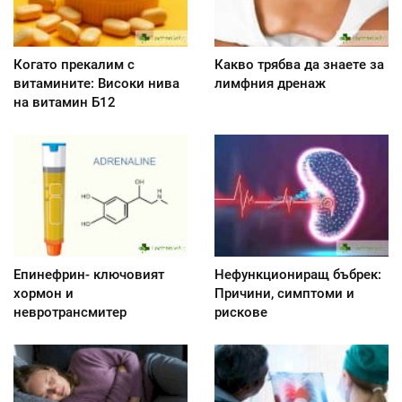
Когато прекалим с
Какво трябва да знаете за
витамините: Високи нива
лимфния дренаж
на витамин Б12
Епинефрин- ключовият
Нефункциониращ бъбрек:
хормон и
Причини, симптоми и
невротрансмитер
рискове