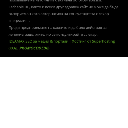
Lechenie.BG, както и всеки друг здравен сайт не може да бъде
възприеман като алтернатива на консултацията с лекар-
специалист.
Преди предприемане на каквито и да било действия за
лечение, задължително се консултирайте с лекар.
IDEAMAX SEO за медии & портали
|
Хостинг от Superhosting
(КОД:
PROMOCODEBG
)