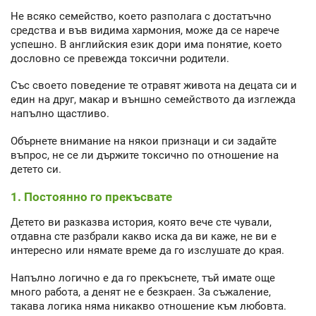
Не всяко семейство, което разполага с достатъчно
средства и във видима хармония, може да се нарече
успешно. В английския език дори има понятие, което
дословно се превежда токсични родители.
Със своето поведение те отравят живота на децата си и
един на друг, макар и външно семейството да изглежда
напълно щастливо.
Обърнете внимание на някои признаци и си задайте
въпрос, не се ли държите токсично по отношение на
детето си.
1. Постоянно го прекъсвате
Детето ви разказва история, която вече сте чували,
отдавна сте разбрали какво иска да ви каже, не ви е
интересно или нямате време да го изслушате до края.
Напълно логично е да го прекъснете, тъй имате още
много работа, а денят не е безкраен. За съжаление,
такава логика няма никакво отношение към любовта.