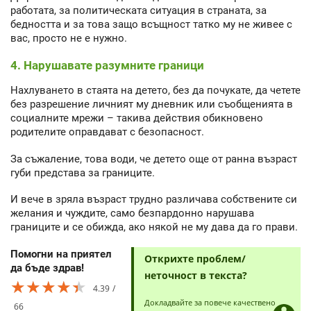
работата, за политическата ситуация в страната, за
бедността и за това защо всъщност татко му не живее с
вас, просто не е нужно.
4. Нарушавате разумните граници
Нахлуването в стаята на детето, без да почукате, да четете
без разрешение личният му дневник или съобщенията в
социалните мрежи – такива действия обикновено
родителите оправдават с безопасност.
За съжаление, това води, че детето още от ранна възраст
губи представа за границите.
И вече в зряла възраст трудно различава собствените си
желания и чуждите, само безпардонно нарушава
границите и се обижда, ако някой не му дава да го прави.
Помогни на приятел
Открихте проблем/
да бъде здрав!
неточност в текста?
★★★★★
★★★★★
★★★★★
4.39
Докладвайте за повече качествено
66