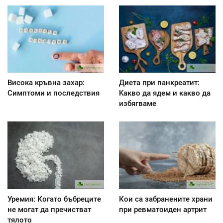
Висока кръвна захар:
Диета при панкреатит:
Симптоми и последствия
Kакво да ядем и какво да
избягваме
Уремия: Когато бъбреците
Кои са забранените храни
не могат да пречистват
при ревматоиден артрит
тялото