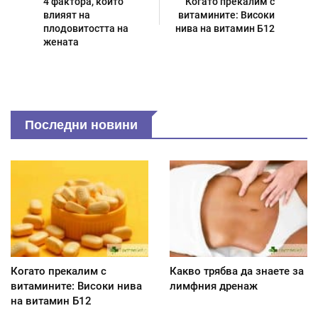
4 фактора, които
Когато прекалим с
влияят на
витамините: Високи
плодовитостта на
нива на витамин Б12
жената
Последни новини
Когато прекалим с
Какво трябва да знаете за
витамините: Високи нива
лимфния дренаж
на витамин Б12