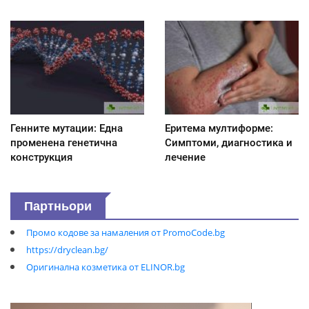
Генните мутации: Една
Еритема мултиформе:
променена генетична
Симптоми, диагностика и
конструкция
лечение
Партньори
Промо кодове за намаления от PromoCode.bg
https://dryclean.bg/
Оригинална козметика от ELINOR.bg