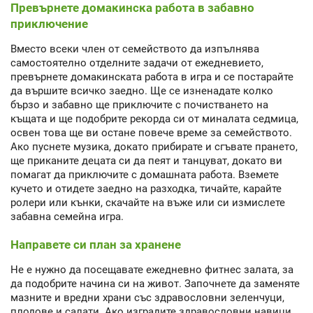
Превърнете домакинска работа в забавно
приключение
Вместо всеки член от семейството да изпълнява
самостоятелно отделните задачи от ежедневието,
превърнете домакинската работа в игра и се постарайте
да вършите всичко заедно. Ще се изненадате колко
бързо и забавно ще приключите с почистването на
къщата и ще подобрите рекорда си от миналата седмица,
освен това ще ви остане повече време за семейството.
Ако пуснете музика, докато прибирате и сгъвате прането,
ще приканите децата си да пеят и танцуват, докато ви
помагат да приключите с домашната работа. Вземете
кучето и отидете заедно на разходка, тичайте, карайте
ролери или кънки, скачайте на въже или си измислете
забавна семейна игра.
Направете си план за хранене
Не е нужно да посещавате ежедневно фитнес залата, за
да подобрите начина си на живот. Започнете да заменяте
мазните и вредни храни със здравословни зеленчуци,
плодове и салати. Ако изградите здравословни навици