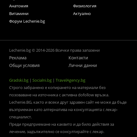
Анатомия
Физиология
Витамини
Актуално
Форум Lechenie.bg
Lechenie.bg © 2014-2026 Всички права запазени
Реклама
Контакти
Общи условия
Лични данни
Gradski.bg
|
Socialni.bg
|
TravelAgency.bg
Строго забранено е копирането на материали без
позоваване на източника с активна dofollow връзка.
Lechenie.BG, както и всеки друг здравен сайт не може да бъде
възприеман като алтернатива на консултацията с лекар-
специалист.
Преди предприемане на каквито и да било действия за
лечение, задължително се консултирайте с лекар.