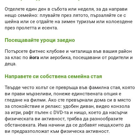
Отделете един ден в събота или неделя, за да направи
нещо семейно: плувайте през лятото, пързаляйте се с
шейна или се отдайте на зимен туризъм или колоездене
през пролетта и есента.
Посещавайте уроци заедно
Потърсете фитнес клубове и читалища във вашия район
за клас по
йога
или аеробика, посещавани от родители и
деца.
Направете си собствена семейна стая
Твърде често холът се превръща във фамилна стая, която
ви прави мързеливи, понеже единствената опция е
гледане на филми. Ако сте превърнали дома си в място
за спокойствие и релакс: удобен диван, видео конзола
за игри, рафт пълен с DVD-та и нищо, което да насърчи
физическата ви активност, трябва да разнообразите
обстановката. Има начини да се добавят неща,които да
ви предразположат към физическа активност.