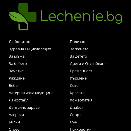
Любопитно
Полезно
Здравна Енциклопедия
За жената
За мъжа
За детето
За бебето
Диети и Отслабване
Зачатие
Бременност
Раждане
Кърмене
Бебе
Секс
Алтернативна медицина
Красота
Лайфстайл
Хомеопатия
Дентално здраве
Диабет
Алергии
Спорт
Билки
Сън
Стрес
Психология