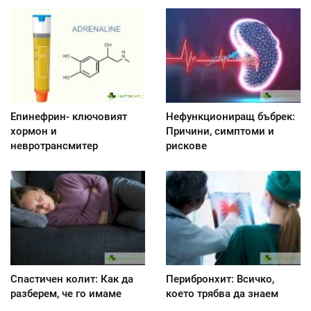
Епинефрин- ключовият
Нефункциониращ бъбрек:
хормон и
Причини, симптоми и
невротрансмитер
рискове
Спастичен колит: Как да
Перибронхит: Всичко,
разберем, че го имаме
което трябва да знаем