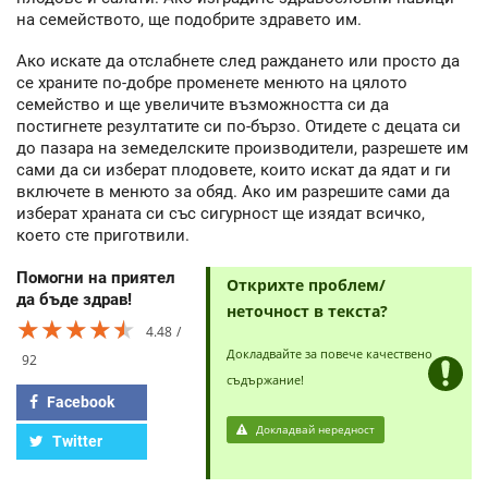
на семейството, ще подобрите здравето им.
Ако искате да отслабнете след раждането или просто да
се храните по-добре променете менюто на цялото
семейство и ще увеличите възможността си да
постигнете резултатите си по-бързо. Отидете с децата си
до пазара на земеделските производители, разрешете им
сами да си изберат плодовете, които искат да ядат и ги
включете в менюто за обяд. Ако им разрешите сами да
изберат храната си със сигурност ще изядат всичко,
което сте приготвили.
Помогни на приятел
Открихте проблем/
да бъде здрав!
неточност в текста?
★★★★★
★★★★★
★★★★★
4.48
Докладвайте за повече качествено
92
съдържание!
Facebook
Докладвай нередност
Twitter