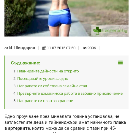
И. Шиндаров
от
11.07.2015 07:50
9096
Съдържание:
Планирайте дейности на открито
Посещавайте уроци заедно
Направете си собствена семейна стая
Превърнете домакинска работа в забавно приключение
Направете си план за хранене
Едно проучване през миналата година установява, че
затлъстелите деца и тийнейджъри имат най-много
плака
в
артериите
, която може да се сравни с тази при 45-