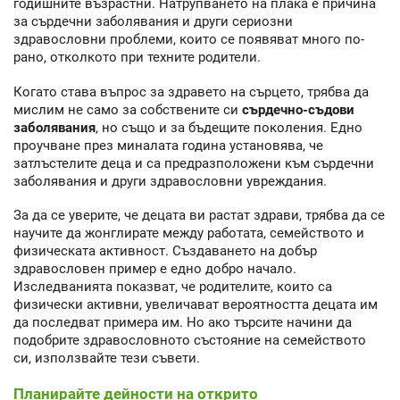
годишните възрастни. Натрупването на плака е причина
за сърдечни заболявания и други сериозни
здравословни проблеми, които се появяват много по-
рано, отколкото при техните родители.
Когато става въпрос за здравето на сърцето, трябва да
мислим не само за собствените си
сърдечно-съдови
заболявания
, но също и за бъдещите поколения. Едно
проучване през миналата година установява, че
затлъстелите деца и са предразположени към сърдечни
заболявания и други здравословни увреждания.
За да се уверите, че децата ви растат здрави, трябва да се
научите да жонглирате между работата, семейството и
физическата активност. Създаването на добър
здравословен пример е едно добро начало.
Изследванията показват, че родителите, които са
физически активни, увеличават вероятността децата им
да последват примера им. Но ако търсите начини да
подобрите здравословното състояние на семейството
си, използвайте тези съвети.
Планирайте дейности на открито