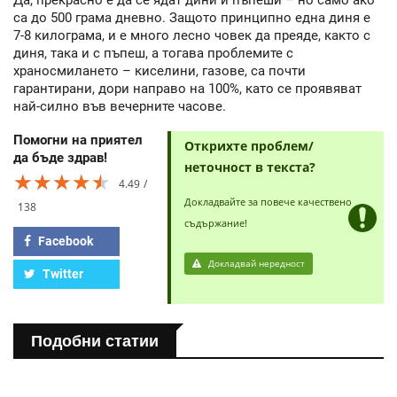
са до 500 грама дневно. Защото принципно една диня е
7-8 килограма, и е много лесно човек да преяде, както с
диня, така и с пъпеш, а тогава проблемите с
храносмилането – киселини, газове, са почти
гарантирани, дори направо на 100%, като се проявяват
най-силно във вечерните часове.
Помогни на приятел
Открихте проблем/
да бъде здрав!
неточност в текста?
★★★★★
★★★★★
★★★★★
4.49
Докладвайте за повече качествено
138
съдържание!
Facebook
Докладвай нередност
Twitter
Подобни статии