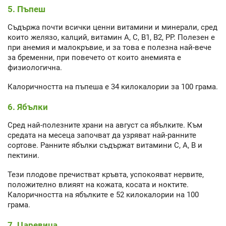
5. Пъпеш
Съдържа почти всички ценни витамини и минерали, сред
които желязо, калций, витамин А, С, В1, В2, РР. Полезен е
при анемия и малокръвие, и за това е полезна най-вече
за бременни, при повечето от които анемията е
физиологична.
Калоричността на пъпеша е 34 килокалории за 100 грама.
6. Ябълки
Сред най-полезните храни на август са ябълките. Към
средата на месеца започват да узряват най-ранните
сортове. Ранните ябълки съдържат витамини С, А, В и
пектини.
Тези плодове пречистват кръвта, успокояват нервите,
положително влияят на кожата, косата и ноктите.
Калоричността на ябълките е 52 килокалории на 100
грама.
7. Царевица