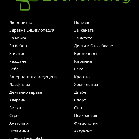
Любопитно
Полезно
Здравна Енциклопедия
За жената
За мъжа
За детето
За бебето
Диети и Отслабване
Зачатие
Бременност
Раждане
Кърмене
Бебе
Секс
Алтернативна медицина
Красота
Лайфстайл
Хомеопатия
Дентално здраве
Диабет
Алергии
Спорт
Билки
Сън
Стрес
Психология
Анатомия
Физиология
Витамини
Актуално
Форум Lechenie.bg