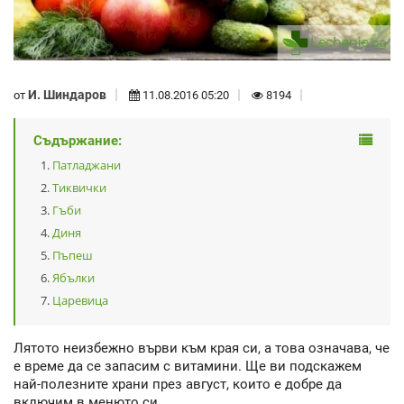
И. Шиндаров
от
11.08.2016 05:20
8194
Съдържание:
Патладжани
Тиквички
Гъби
Диня
Пъпеш
Ябълки
Царевица
Лятото неизбежно върви към края си, а това означава, че
е време да се запасим с витамини. Ще ви подскажем
най-полезните храни през август, които е добре да
включим в менюто си.