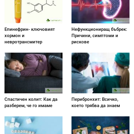
Епинефрин- ключовият
Нефункциониращ бъбрек:
хормон и
Причини, симптоми и
невротрансмитер
рискове
Спастичен колит: Как да
Перибронхит: Всичко,
разберем, че го имаме
което трябва да знаем