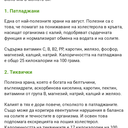
1. Патладжани
Една от най-полезните храни на август. Полезни са с
това, че помагат за понижаване на холестерола в кръвта,
насищат организма с калий, подобряват сърдечната
функция и нормализират обмена на водата и на солите.
Съдържа витамин С, В, В2, РР, каротин, желязо, фосфор,
магнезий, калций, натрий. Калоричността на патладжана
е общо 25 килокалории на 100 грама.
2. Тиквички
Полезна храна, която е богата на белтъчини,
въглехидрати, аскорбинова киселина, каротин, пектин,
витамини от група В, магнезий, натрий, калций и желязо.
Калият в тях е дори повече, отколкото в патладжаните.
Също може да коригира евентуални нарушения в баланса
на солите и течностите в организма. И освен това
подпомага екскрецията на лошия холестерол.
Калоричността на тиквичките е 17 килокалории на 100