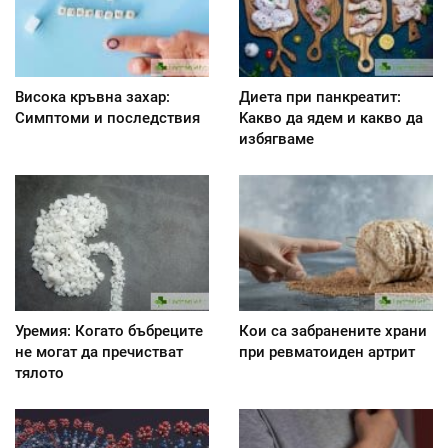
Висока кръвна захар:
Диета при панкреатит:
Симптоми и последствия
Kакво да ядем и какво да
избягваме
Уремия: Когато бъбреците
Кои са забранените храни
не могат да пречистват
при ревматоиден артрит
тялото