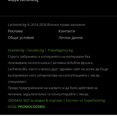
Lechenie.bg © 2014-2026 Всички права запазени
Реклама
Контакти
Общи условия
Лични данни
Gradski.bg
|
Socialni.bg
|
TravelAgency.bg
Строго забранено е копирането на материали без
позоваване на източника с активна dofollow връзка.
Lechenie.BG, както и всеки друг здравен сайт не може да бъде
възприеман като алтернатива на консултацията с лекар-
специалист.
Преди предприемане на каквито и да било действия за
лечение, задължително се консултирайте с лекар.
IDEAMAX SEO за медии & портали
|
Хостинг от Superhosting
(КОД:
PROMOCODEBG
)