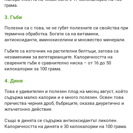
грама.
3. Гъби
Полезни са с това, че не губят полезните си свойства при
термична обработка. Богати са на витамини,
антиоксиданти, аминокиселини и множество минерали.
Гъбите са източник на растителни белтъци, затова са
незаменими за вегетарианците. Калоричността на
сварените гъби е сравнително ниска – от 16 до 50
килокалории за 100 грама.
4. Диня
Това е удивителен и полезен плод на месец август, който
съдържа малко калории и е много полезен. Освен това
пречиства черния дроб, бъбреците, оказва диуретично и
жлъчегонно действие.
Също в динята се съдържа антиоксидантът ликопен.
Калоричността на динята е 30 килокалории на 100 грама.