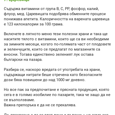
Съдържа витамини от група В, С, РР, фосфор, калий,
флуор, мед. Царевицата подобрява обменните процеси
понижава апетита. Калоричността на варената царевица
е 123 килокалории за 100 грама.
Включете в лятното меню тези полезни храни и така ще
наситите тялото с витамини, които ще са ви необходими
за зимните месеци, когато по-голямата част от плодовете
и зеленчуците, които се предлагат по магазините са
вносни. Тогава единствено зеленият лук остава
български на пазара.
Разбира се, наскоро вредата от употребата на храни,
съдържащи нитрати беше отречена като безопасните
дози бяха повишени до над 1000 мг дневно.
Но все пак за предпочитане е прясната продукция, която
сега е в голямо изобилие по пазарите, така че защо да не
се възползваме.
Важна препоръка е да не се прекалява.
Да, прекрасно е да се ядат дини и пъпеши – но само ако