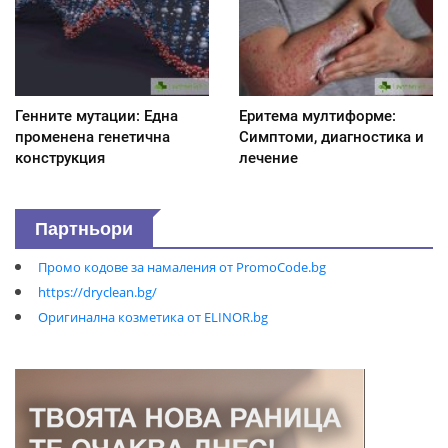
Генните мутации: Една
Еритема мултиформе:
променена генетична
Симптоми, диагностика и
конструкция
лечение
Партньори
Промо кодове за намаления от PromoCode.bg
https://dryclean.bg/
Оригинална козметика от ELINOR.bg