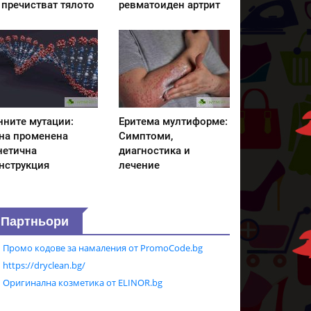
 пречистват тялото
ревматоиден артрит
нните мутации:
Еритема мултиформе:
на променена
Симптоми,
нетична
диагностика и
нструкция
лечение
Партньори
Промо кодове за намаления от PromoCode.bg
https://dryclean.bg/
Оригинална козметика от ELINOR.bg