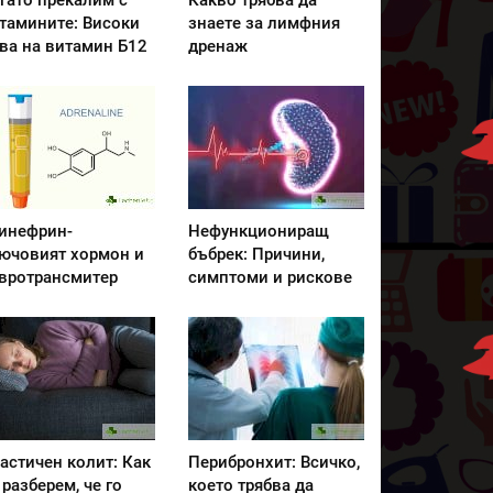
гато прекалим с
Какво трябва да
тамините: Високи
знаете за лимфния
ва на витамин Б12
дренаж
инефрин-
Нефункциониращ
ючовият хормон и
бъбрек: Причини,
вротрансмитер
симптоми и рискове
астичен колит: Как
Перибронхит: Всичко,
 разберем, че го
което трябва да