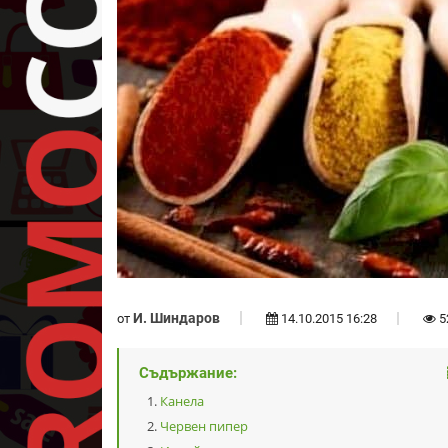
И. Шиндаров
от
14.10.2015 16:28
5
Съдържание:
Канела
Червен пипер