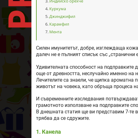
Индийско орехче
Куркума
Джинджифил
Карамфил
Мента
Силен имунитетът, добре, изглеждаща кожа
далеч не е пълният списък със „странични 
Удивителната способност на подправките д
още от древността, неслучайно именно на н
Лечителите са знаели, че щипка ароматна п
животът на човека, като обръща процеса на
И съвременните изследвания потвърждават 
грамотното използване на подправките сп
В днешната статия ще ви представим 7-те 
трябва да се сдружите.
1. Канела