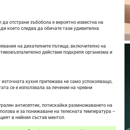
 да отстрани зъбобола е вероятно известна на
ради което следва да обичате тази удивителна
лявания на дихателните пътища, включително на
отивовъзпалително действие подкрепя организма и
т източната кухня притежава не само успокояващо,
тата се е използвала за лечение на чревни
урален антисептик, потискайки размножаването на
зползва и за понижаване на телесната температура –
щият в нейния състав ментол.