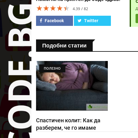
★★★★★
★★★★★
★★★★★
4.39
82
Д
Facebook
Twitter
Подобни статии
ПОЛЕЗНО
Спастичен колит: Как да
разберем, че го имаме