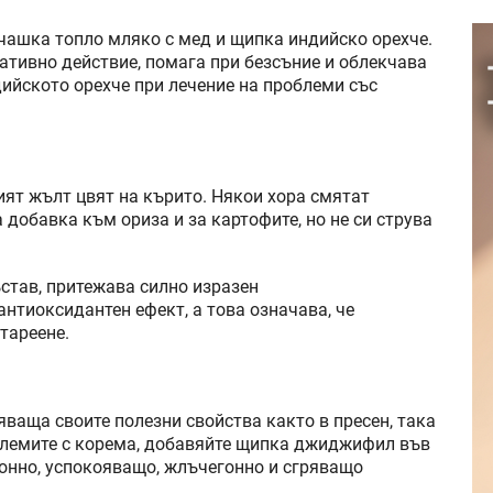
 чашка топло мляко с мед и щипка индийско орехче.
ативно действие, помага при безсъние и облекчава
ийското орехче при лечение на проблеми със
ят жълт цвят на кърито. Някои хора смятат
 добавка към ориза и за картофите, но не си струва
став, притежава силно изразен
нтиоксидантен ефект, а това означава, че
тареене.
ваща своите полезни свойства както в пресен, така
облемите с корема, добавяйте щипка джиджифил във
гонно, успокояващо, жлъчегонно и сгряващо