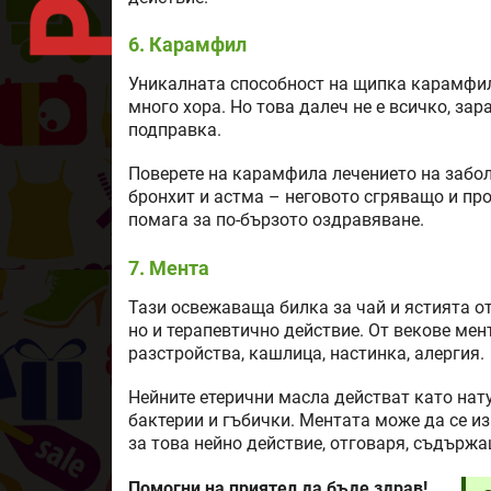
6. Карамфил
Уникалната способност на щипка карамфил
много хора. Но това далеч не е всичко, за
подправка.
Поверете на карамфила лечението на забо
бронхит и астма – неговото сгряващо и пр
помага за по-бързото оздравяване.
7. Мента
Тази освежаваща билка за чай и ястията о
но и терапевтично действие. От векове мен
разстройства, кашлица, настинка, алергия.
Нейните етерични масла действат като нат
бактерии и гъбички. Ментата може да се и
за това нейно действие, отговаря, съдържа
Помогни на приятел да бъде здрав!