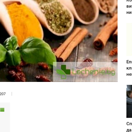
Ко
ви
ни
Еп
кл
не
207
Сп
да