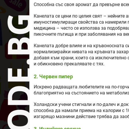
Способна със своя аромат да превърне всек
Канелата се цени по целия свят – нейните
имуностимулиращи свойства са намерили 
медицина – често се използва за подобряв
пикочните пътища и при заболявания на ве
Канелата добре влияе и на кръвоносната с
нормализирайки нивата на кръвната захар и
добавя към храни, които са изключително 
и обикновено прекалявате с тях.
2. Червен пипер
Искрено радващата любителите на по-горчи
благоприятно на състоянието на метаболи
Холандски учени стигнали и по-далеч и до
способна да намали приема на калории с 1
изгарящо мазнини действие трябва да зао
3. Индийско орехче