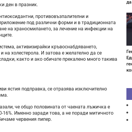
да
и ден в празник.
 антиоксидантни, противовъзпалителни и
приложение под различни форми и в традиционната
ане на храносмилането, за лечение на инфекции на
нците.
истема, активизирайки кръвоснабдяването,
Ге
 на холестерола. И затова е желателно да се
Ед
сладки, както и ако обичате прекалено много такива
ге
ко
ви ястия подправка, се отразява изключително
зма.
казали, че общо половината от чаената лъжичка е
0-16%. Именно заради това, а не поради митичното
бичаме червения пипер.