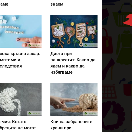
аме
знаем
сока кръвна захар:
Диета при
мптоми и
панкреатит: Kакво да
следствия
ядем и какво да
избягваме
емия: Когато
Кои са забранените
бреците не могат
храни при