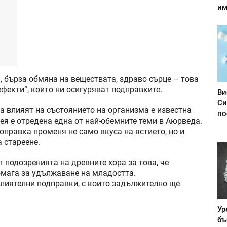
им
, бърза обмяна на веществата, здраво сърце – това
ефекти“, които ни осигуряват подправките.
Ви
Си
а влияят на състоянието на организма е известна
по
ея е отредена една от най-обемните теми в Аюрведа.
оправка променя не само вкуса на ястието, но и
 стареене.
подозренията на древните хора за това, че
омага за удължаване на младостта.
влиятелни подправки, с които задължително ще
Ур
бъ