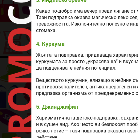
Какво по-добро има вечер преди лягане от
Тази подправка оказва магическо леко сед
тревожността. Изключително полезно е инд
стомаха.
4. Куркума
Жълтата подправка, придаваща характерни
куркумата за просто „украсяваща“ и вкусна
да подценявате нейния потенциал.
Веществото куркумин, влизащо в нейния съ
противовъзпалителен, антиканцерогенен и а
предпазва организма от преждевременно с
5. Джинджифил
Харизматичната детокс-подправка, съхраня
и в сушен вид. Ако често ви безпокоят пр
всяко ястие – тази подправка оказва газо
действие.