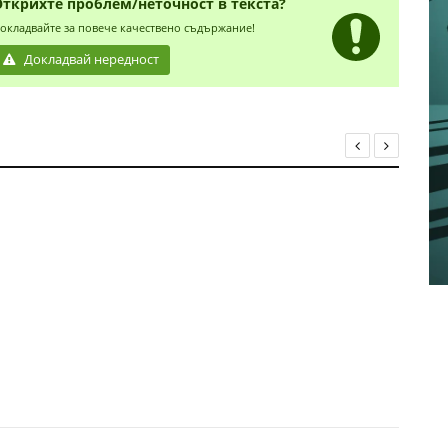
Открихте проблем/неточност в текста?
окладвайте за повече качествено съдържание!
Докладвай нередност