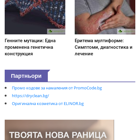
Генните мутации: Една
Еритема мултиформе:
променена генетична
Симптоми, диагностика и
конструкция
лечение
Партньори
Промо кодове за намаления от PromoCode.bg
https://dryclean.bg/
Оригинална козметика от ELINOR.bg