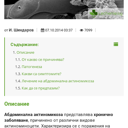
И. Шиндаров
от
07.10.2014 03:37
7099
Съдържание:
Описание
От какво се причинява?
Патогенеза
Какви са симптомите?
Лечение на абдоминална актиномикоза
Как да се предпазим?
Описание
Абдоминална актиномикоза
представлява
хронично
заболяване
, причинено от различни видове
актиноминоцети. Характеризира се с поражения на