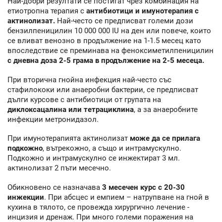
Най-добри резултати се постигат чрез комбинация на
етиотропна терапия с
антибиотици и имунотерапия с
актинолизат.
Най-често се предписват големи дози
бензилпеницилин 10 000 000 IU на ден или повече, които
се вливат венозно в продължение на 1-1.5 месец като
впоследствие се преминава на феноксиметилпеницилин
с дневна доза 2-5 грама в продължение на 2-5 месеца.
При вторична гнойна инфекция най-често със
стафилококи или анаеробни бактерии, се предписват
дълги курсове с антибиотици от групата на
диклоксацалина или тетрациклина
, а за анаеробните
инфекции метронидазол.
При имунотерапията актинолизат
може да се прилага
подкожно
, вътрекожно, а също и интрамускулно.
Подкожно и интрамускулно се инжектират 3 мл.
актинолизат 2 пъти месечно.
Обикновено се назначава
3 месечен курс с 20-30
инжекции
. При абсцес и емпием – натрупване на гной в
кухина в тялото, се провежда хирургично лечение -
инцизия и дренаж. При много големи поражения на