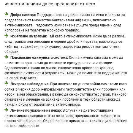
известни начини да се предпазите от него.
Добра хигиена:
Поддържането на добра лична хигиена е ключът за
предпазване от множество бактериални инфекции, включително
актиномикозата. Редовното измиване на ръцете преди ядене и след
използване на тоалетна е основно правило.
Избягване на травми:
Тъй като актиномикозата може да се развие
след травма или операция в черния дроб или червата, важно е да се
избягват травматични ситуации, където има риск от контакт с тези
области.
Подсилване на имунната система:
Силна имунна система може да
помогне на организма да се защити срещу различни инфекции.
Здравословен начин на живот, включително правилно хранене,
физическа активност и редовен сън, може да помогне за поддържането
на силен имунитет.
Лекарско наблюдение:
При наличие на дълготрайни симптоми като
болка в черния дроб, непрекъснати гастроинтестинални проблеми или
необичайни образувания, е важно да се консултирате с лекар. Ранното
откриване и лечение на всякакви проблеми в тези области може да
намали риска от развитие на актиномикоза.
Лечение по указание на лекар:
В случай на диагностицирана
актиномикоза, следването на лечението, предписано от лекаря, е от
съществено значение. Обикновено се прилагат антибиотици за лечение
на това заболяване.