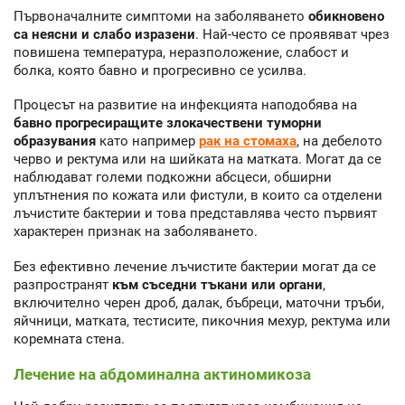
Първоначалните симптоми на заболяването
обикновено
са неясни и слабо изразени
. Най-често се проявяват чрез
повишена температура, неразположение, слабост и
болка, която бавно и прогресивно се усилва.
Процесът на развитие на инфекцията наподобява на
бавно прогресиращите злокачествени туморни
образувания
като например
рак на стомаха
, на дебелото
черво и ректума или на шийката на матката. Могат да се
наблюдават големи подкожни абсцеси, обширни
уплътнения по кожата или фистули, в които са отделени
лъчистите бактерии и това представлява често първият
характерен признак на заболяването.
Без ефективно лечение лъчистите бактерии могат да се
разпространят
към съседни тъкани или органи
,
включително черен дроб, далак, бъбреци, маточни тръби,
яйчници, матката, тестисите, пикочния мехур, ректума или
коремната стена.
Лечение на абдоминална актиномикоза