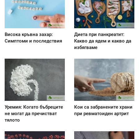
Висока кръвна захар:
Диета при панкреатит:
Симптоми и последствия
Kакво да ядем и какво да
избягваме
Уремия: Когато бъбреците
Кои са забранените храни
не могат да пречистват
при ревматоиден артрит
тялото