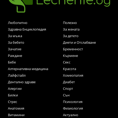
Любопитно
Полезно
Здравна Енциклопедия
За жената
За мъжа
За детето
За бебето
Диети и Отслабване
Зачатие
Бременност
Раждане
Кърмене
Бебе
Секс
Алтернативна медицина
Красота
Лайфстайл
Хомеопатия
Дентално здраве
Диабет
Алергии
Спорт
Билки
Сън
Стрес
Психология
Анатомия
Физиология
Витамини
Актуално