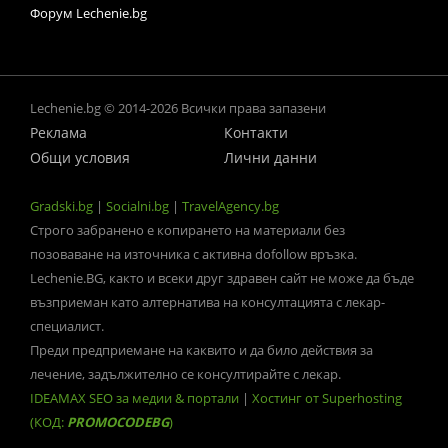
Форум Lechenie.bg
Lechenie.bg © 2014-2026 Всички права запазени
Реклама
Контакти
Общи условия
Лични данни
Gradski.bg
|
Socialni.bg
|
TravelAgency.bg
Строго забранено е копирането на материали без
позоваване на източника с активна dofollow връзка.
Lechenie.BG, както и всеки друг здравен сайт не може да бъде
възприеман като алтернатива на консултацията с лекар-
специалист.
Преди предприемане на каквито и да било действия за
лечение, задължително се консултирайте с лекар.
IDEAMAX SEO за медии & портали
|
Хостинг от Superhosting
(КОД:
PROMOCODEBG
)