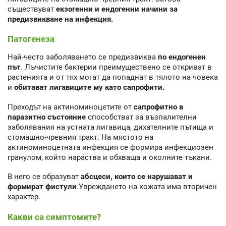
съществуват
екзогенни и ендогенни начини за
предизвикване на инфекция.
Патогенеза
Най-често заболяването се предизвиква
по ендогенен
път
. Лъчистите бактерии преимуществено се откриват в
растенията и от тях могат да попаднат в тялото на човека
и
обитават лигавиците му като сапрофити.
Преходът на актиноминоцетите от
сапрофитно в
паразитно състояние
способстват за възпалителни
заболявания на устната лигавица, дихателните пътища и
стомашно-чревния тракт. На мястото на
актиноминоцетната инфекция се формира инфекциозен
гранулом, който нараства и обхваща и околните тъкани.
В него се образуват
абсцеси, които се нарушават и
формират фистули
.Увреждането на кожата има вторичен
характер.
Какви са симптомите?