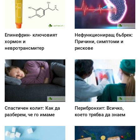
Епинефрин- ключовият
Нефункциониращ бъбрек:
хормон и
Причини, симптоми и
невротрансмитер
рискове
Спастичен колит: Как да
Перибронхит: Всичко,
разберем, че го имаме
което трябва да знаем