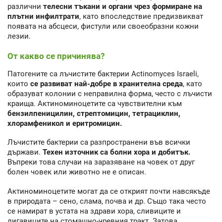
различни
телесни тъкани и органи чрез формиране на
плътни инфилтрати
, като впоследствие предизвикват
появата на абсцеси, фистули или своеобразни кожни
лезии.
От какво се причинява?
Патогените са лъчистите бактерии Actinomyces Israeli,
които
се развиват най-добре в хранителна среда
, като
образуват колонии с неправилна форма, често с лъчисти
краища. Актиноминоцетите са чувствителни към
бензилпеницилин, стрептомицин, тетрациклин,
хлорамфеникол и еритромицин.
Лъчистите бактерии са разпространени във всички
държави.
Техен източник са болни хора и добитък.
Въпреки това случаи на заразяване на човек от друг
болен човек или животно не е описан.
Актиноминоцетите могат да се открият почти навсякъде
в природата – сено, слама, почва и др. Също така често
се намират в устата на здрави хора, сливиците и
лигавиците на стомашно-чревния тракт. Затова