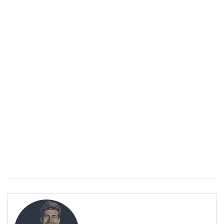
Епинефрин- ключовият хормон и невротрансмитер
ЗДРАВНА ЕНЦИКЛОПЕДИЯ
Епинефрин- ключовият хормон и невротрансмитер