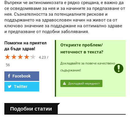
Въпреки че актиномикозата е рядко срещана, е важно да
се осведомяваме за нея и за начините за предпазване от
нея. Съзнателността за потенциалните рискове и
поддържането на здравословен начин на живот са от
ключово значение за поддържане на оптимално здраве
и предпазване от подобни заболявания.
Помогни на приятел
Открихте проблем/
да бъде здрав!
неточност в текста?
★★★★★
★★★★★
★★★★★
4.23
Докладвайте за повече качествено
56
съдържание!
Facebook
Докладвай нередност
Twitter
Подобни статии