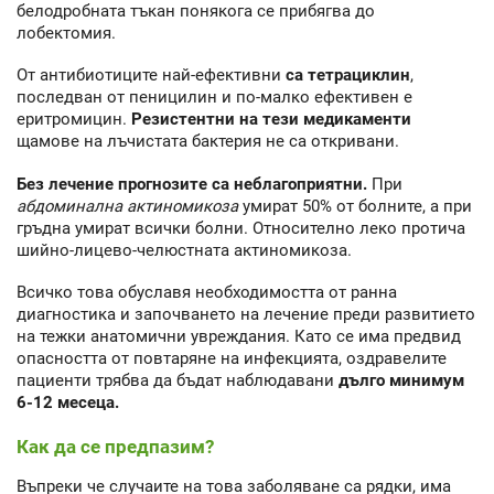
белодробната тъкан понякога се прибягва до
лобектомия.
От антибиотиците най-ефективни
са тетрациклин
,
последван от пеницилин и по-малко ефективен е
еритромицин.
Резистентни на тези медикаменти
щамове на лъчистата бактерия не са откривани.
Без лечение прогнозите са неблагоприятни.
При
абдоминална актиномикоза
умират 50% от болните, а при
гръдна умират всички болни. Относително леко протича
шийно-лицево-челюстната актиномикоза.
Всичко това обуславя необходимостта от ранна
диагностика и започването на лечение преди развитието
на тежки анатомични увреждания. Като се има предвид
опасността от повтаряне на инфекцията, оздравелите
пациенти трябва да бъдат наблюдавани
дълго минимум
6-12 месеца.
Как да се предпазим?
Въпреки че случаите на това заболяване са рядки, има