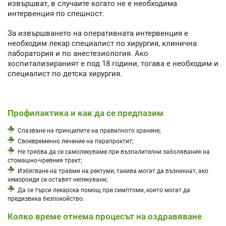
извършват, в случаите когато не е необходима
интервенция по спешност.
За извършването на оперативната интервенция е
необходим лекар специалист по хирургия, клинична
лаборатория и по анестезиология. Ако
хоспитализираният е под 18 години, тогава е необходим и
специалист по детска хирургия.
Профилактика и как да се предпазим
Спазване на принципите на правилното хранене;
Своевременно лечение на парапроктит;
Не трябва да се самолекуваме при възпалителни заболявания на
стомашно-чревния тракт;
Избягване на травми на ректуми, такива могат да възникнат, ако
хемороиди се оставят нелекувани;
Да се търси лекарска помощ при симптоми, които могат да
предизвика безпокойство.
Колко време отнема процесът на оздравяване