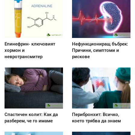
Епинефрин- ключовият
Нефункциониращ бъбрек:
хормон и
Причини, симптоми и
невротрансмитер
рискове
Спастичен колит: Как да
Перибронхит: Всичко,
разберем, че го имаме
което трябва да знаем