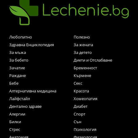
Любопитно
Полезно
Здравна Енциклопедия
За жената
За мъжа
За детето
За бебето
Диети и Отслабване
Зачатие
Бременност
Раждане
Кърмене
Бебе
Секс
Алтернативна медицина
Красота
Лайфстайл
Хомеопатия
Дентално здраве
Диабет
Алергии
Спорт
Билки
Сън
Стрес
Психология
Анатомия
Физиология