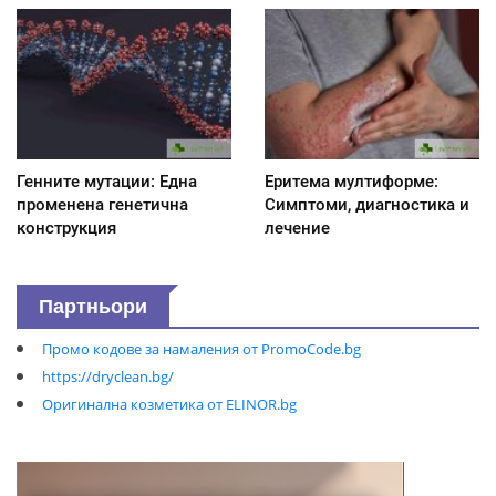
Генните мутации: Една
Еритема мултиформе:
променена генетична
Симптоми, диагностика и
конструкция
лечение
Партньори
Промо кодове за намаления от PromoCode.bg
https://dryclean.bg/
Оригинална козметика от ELINOR.bg