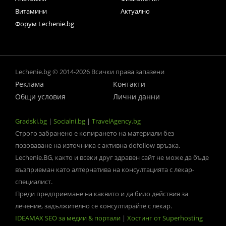
Витамини
Актуално
Форум Lechenie.bg
Lechenie.bg © 2014-2026 Всички права запазени
Реклама
Контакти
Общи условия
Лични данни
Gradski.bg
|
Socialni.bg
|
TravelAgency.bg
Строго забранено е копирането на материали без
позоваване на източника с активна dofollow връзка.
Lechenie.BG, както и всеки друг здравен сайт не може да бъде
възприеман като алтернатива на консултацията с лекар-
специалист.
Преди предприемане на каквито и да било действия за
лечение, задължително се консултирайте с лекар.
IDEAMAX SEO за медии & портали
|
Хостинг от Superhosting