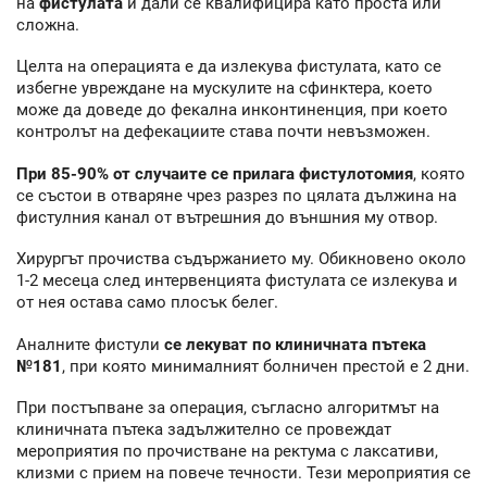
на
фистулата
и дали се квалифицира като проста или
сложна.
Целта на операцията е да излекува фистулата, като се
избегне увреждане на мускулите на сфинктера, което
може да доведе до фекална инконтиненция, при което
контролът на дефекациите става почти невъзможен.
При 85-90% от случаите се прилага фистулотомия
, която
се състои в отваряне чрез разрез по цялата дължина на
фистулния канал от вътрешния до външния му отвор.
Хирургът прочиства съдържанието му. Обикновено около
1-2 месеца след интервенцията фистулата се излекува и
от нея остава само плосък белег.
Аналните фистули
се лекуват по клиничната пътека
№181
, при която минималният болничен престой е 2 дни.
При постъпване за операция, съгласно алгоритмът на
клиничната пътека задължително се провеждат
мероприятия по прочистване на ректума с лаксативи,
клизми с прием на повече течности. Тези мероприятия се