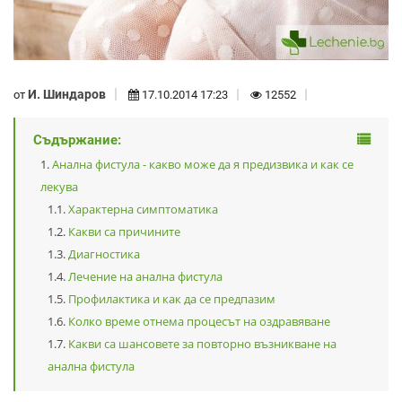
И. Шиндаров
от
17.10.2014 17:23
12552
Съдържание:
Анална фистула - какво може да я предизвика и как се
лекува
Характерна симптоматика
Какви са причините
Диагностика
Лечение на анална фистула
Профилактика и как да се предпазим
Колко време отнема процесът на оздравяване
Какви са шансовете за повторно възникване на
анална фистула