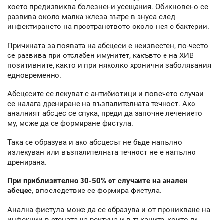
което предизвиква болезнени усещания. Обикновено се
развива около малка жлеза вътре в ануса след
инфектирането на пространството около нея с бактерии.
Причината за появата на абсцеси е неизвестен, по-често
се развива при отслабен имунитет, какъвто е на ХИВ
позитивните, както и при няколко хронични заболявания
едновременно.
Абсцесите се лекуват с антибиотици и повечето случаи
се налага дрениране на възпалителната течност. Ако
аналният абсцес се спука, преди да започне лечението
му, може да се формиране фистула.
Така се образува и ако абсцесът не бъде напълно
излекуван или възпалителната течност не е напълно
дренирана.
При приблизително 30-50% от случаите на анален
абсцес
, впоследствие се формира фистула.
Анална фистула може да се образува и от проникване на
инфекции в стената на ректума и в тъканите, които ги