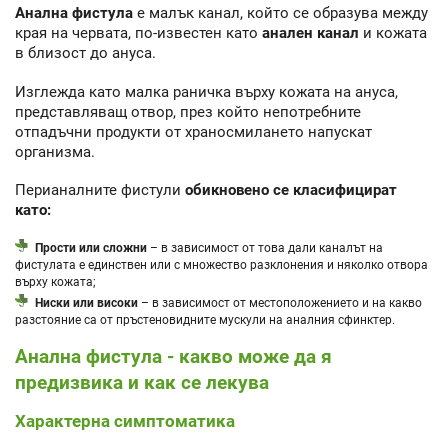
Анална фистула
е малък канал, който се образува между
края на червата, по-известен като
анален канал
и кожата
в близост до ануса.
Изглежда като малка раничка върху кожата на ануса,
представляващ отвор, през който непотребните
отпадъчни продукти от храносмилането напускат
организма.
Перианалните фистули
обикновено се класифицират
като:
Прости или сложни
– в зависимост от това дали каналът на
фистулата е единствен или с множество разклонения и няколко отвора
върху кожата;
Ниски или високи
– в зависимост от местоположението и на какво
разстояние са от пръстеновидните мускули на аналния сфинктер.
Анална фистула - какво може да я
предизвика и как се лекува
Характерна симптоматика