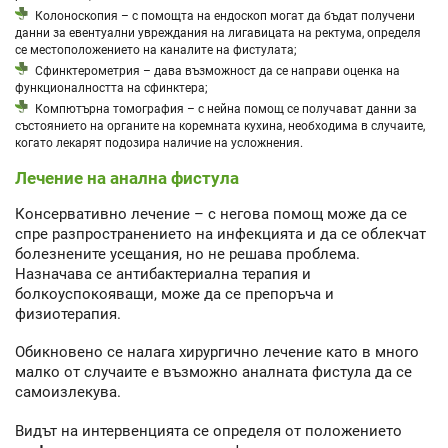
Колоноскопия – с помощта на ендоскоп могат да бъдат получени
данни за евентуални увреждания на лигавицата на ректума, определя
се местоположението на каналите на фистулата;
Сфинктерометрия – дава възможност да се направи оценка на
функционалността на сфинктера;
Компютърна томография – с нейна помощ се получават данни за
състоянието на органите на коремната кухина, необходима в случаите,
когато лекарят подозира наличие на усложнения.
Лечение на анална фистула
Консервативно лечение – с негова помощ може да се
спре разпространението на инфекцията и да се облекчат
болезнените усещания, но не решава проблема.
Назначава се антибактериална терапия и
болкоуспокояващи, може да се препоръча и
физиотерапия.
Обикновено се налага хирургично лечение като в много
малко от случаите е възможно аналната фистула да се
самоизлекува.
Видът на интервенцията се определя от положението