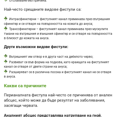
Отслабване без причина.
Най-често срещаните видове фистули са:
Интрасфинктерни – фистулният канал преминава през вътрешния
сфинктер и се отваря на повърхността на кожата до ануса;
Транссфинктерни – фистулният канал преминава през мускулите
тъкани на вътрешния и външния сфинктер и се отваря на повърхността
в близост до кожата на ануса.
Други възможни видове фистули:
Вътрешният им отвор е в друга част на дебелото черво;
Развиват се във форма на подкова, като краищата на фистулният
канал се отваря от двете страни на ануса;
Разширяват се в различна посока и фистулният канал не се отваря
в ануса.
Какви са причините
Перианалната фистула най-често се причинява от анален
абсцес, който може да бъде резултат на заболявания,
засягащи червата.
Аналният абсцес представлява натрупване на гной
,