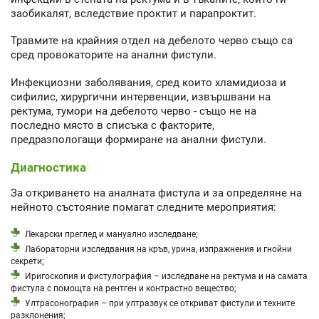
заобикалят, вследствие проктит и парапроктит.
Травмите на крайния отдел на дебелото черво също са
сред провокаторите на анални фистули.
Инфекциозни заболявания, сред които хламидиоза и
сифилис, хирургични интервенции, извършвани на
ректума, тумори на дебелото черво - също не на
последно място в списъка с факторите,
предразпологащи формиране на анални фистули.
Диагностика
За откриването на аналната фистула и за определяне на
нейното състояние помагат следните мероприятия:
Лекарски преглед и мануално изследване;
Лабораторни изследвания на кръв, урина, изпражнения и гнойни
секрети;
Иригоскопия и фистулография – изследване на ректума и на самата
фистула с помощта на рентген и контрастно вещество;
Ултрасонография – при ултразвук се откриват фистули и техните
разклонения;