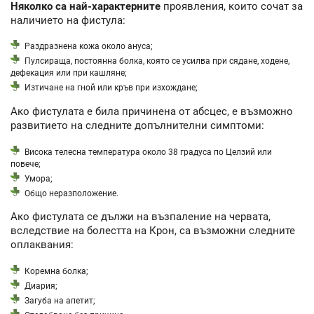
Няколко са най-характерните
проявления, които сочат за
наличието на фистула:
Раздразнена кожа около ануса;
Пулсираща, постоянна болка, която се усилва при сядане, ходене,
дефекация или при кашляне;
Изтичане на гной или кръв при изхождане;
Ако фистулата е била причинена от абсцес, е възможно
развитието на следните допълнителни симптоми:
Висока телесна температура около 38 градуса по Целзий или
повече;
Умора;
Общо неразположение.
Ако фистулата се дължи на възпаление на червата,
вследствие на болестта на Крон, са възможни следните
оплаквания:
Коремна болка;
Диария;
Загуба на апетит;