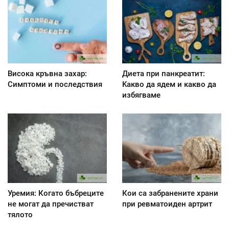
Висока кръвна захар:
Диета при панкреатит:
Симптоми и последствия
Kакво да ядем и какво да
избягваме
Уремия: Когато бъбреците
Кои са забранените храни
не могат да пречистват
при ревматоиден артрит
тялото