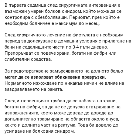
В първата седмица след хирургичната интервенция е
възможен умерен болков синдром, който може да се
контролира с обезболяващи. Периодът, през който е
необходим болничен е максимум до месец.
След хирургичното лечение на фистулата е необходим
период за долекуване в домашни условия с прилагане на
бани на седалищните части по 3-4 пъти дневно.
Препоръчват се повече храни, богати на фибри или
слабителни средства.
За предотвратяване замърсяването на долното бельо
могат да се използват обикновени превръзки.
Нормалното изхождане по никакъв начин не влияе на
заздравяването на раната.
След интервенцията трябва да се набляга на храни,
богати на фибри, за да не се допуска втвърдяване на
изпражненията, което може доведе до доведе до
допълнително травмиране на областта около ануса,
както и долната част на ректума. Това би довело до
усилване на болковия синдром.