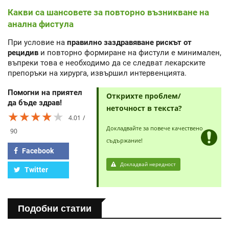
Какви са шансовете за повторно възникване на
анална фистула
При условие на
правилно заздравяване рискът от
рецидив
и повторно формиране на фистули е минимален,
въпреки това е необходимо да се следват лекарските
препоръки на хирурга, извършил интервенцията.
Помогни на приятел
Открихте проблем/
да бъде здрав!
неточност в текста?
★★★★★
★★★★★
★★★★★
4.01
Докладвайте за повече качествено
90
съдържание!
Facebook
Докладвай нередност
Twitter
Подобни статии