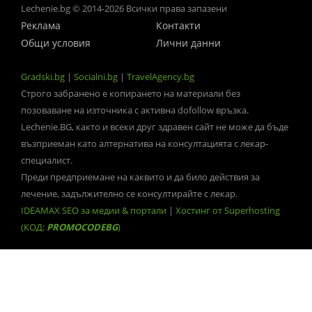
Lechenie.bg © 2014-2026 Всички права запазени
Реклама
Контакти
Общи условия
Лични данни
Gradski.bg
|
Socialni.bg
|
TravelAgency.bg
Строго забранено е копирането на материали без
позоваване на източника с активна dofollow връзка.
Lechenie.BG, както и всеки друг здравен сайт не може да бъде
възприеман като алтернатива на консултацията с лекар-
специалист.
Преди предприемане на каквито и да било действия за
лечение, задължително се консултирайте с лекар.
IDEAMAX SEO за медии & портали
|
Хостинг от Superhosting
(КОД:
PROMOCODEBG
)