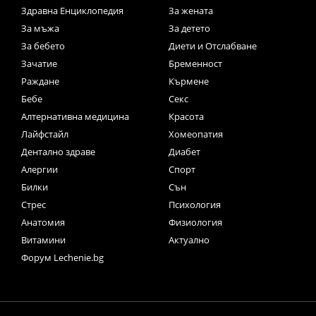
Здравна Енциклопедия
За жената
За мъжа
За детето
За бебето
Диети и Отслабване
Зачатие
Бременност
Раждане
Кърмене
Бебе
Секс
Алтернативна медицина
Красота
Лайфстайл
Хомеопатия
Дентално здраве
Диабет
Алергии
Спорт
Билки
Сън
Стрес
Психология
Анатомия
Физиология
Витамини
Актуално
Форум Lechenie.bg