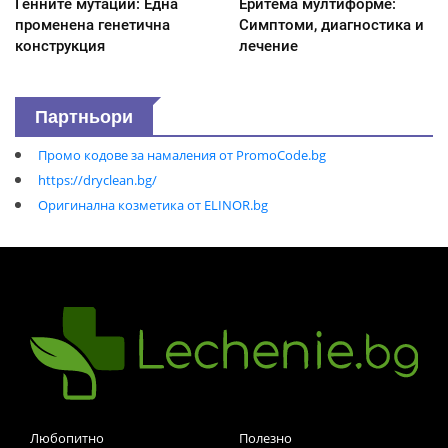
Генните мутации: Една
Еритема мултиформе:
променена генетична
Симптоми, диагностика и
конструкция
лечение
Партньори
Промо кодове за намаления от PromoCode.bg
https://dryclean.bg/
Оригинална козметика от ELINOR.bg
Любопитно
Полезно