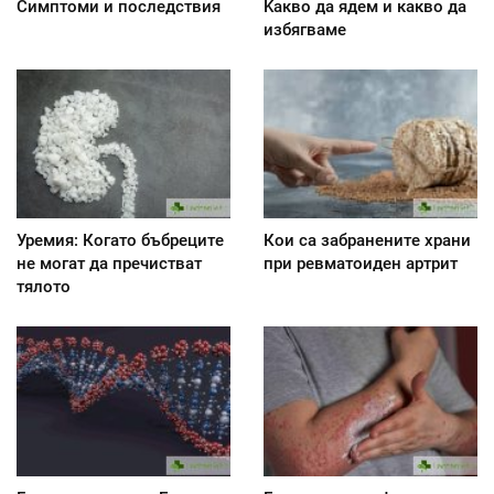
Симптоми и последствия
Kакво да ядем и какво да
избягваме
Уремия: Когато бъбреците
Кои са забранените храни
не могат да пречистват
при ревматоиден артрит
тялото