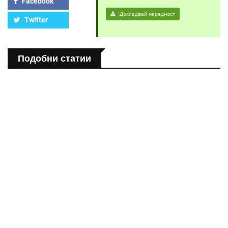
Facebook
Докладвай нередност
Twitter
Подобни статии
ЗДРАВНА ЕНЦИКЛОПЕДИЯ
Епинефрин- ключовият хормон и невротрансмитер