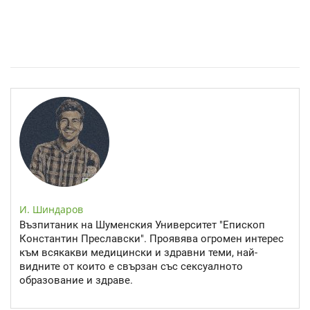
Епинефрин- ключовият хормон и невротрансмитер
И. Шиндаров
Възпитаник на Шуменския Университет "Епископ
Константин Преславски". Проявява огромен интерес
към всякакви медицински и здравни теми, най-
видните от които е свързан със сексуалното
образование и здраве.