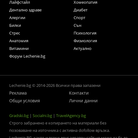
Лайфстайл
Хомеопатия
Дентално здраве
Диабет
Алергии
Спорт
Билки
Сън
Стрес
Психология
Анатомия
Физиология
Витамини
Актуално
Форум Lechenie.bg
Lechenie.bg © 2014-2026 Всички права запазени
Реклама
Контакти
Общи условия
Лични данни
Gradski.bg
|
Socialni.bg
|
TravelAgency.bg
Строго забранено е копирането на материали без
позоваване на източника с активна dofollow връзка.
Lechenie.BG, както и всеки друг здравен сайт не може да бъде