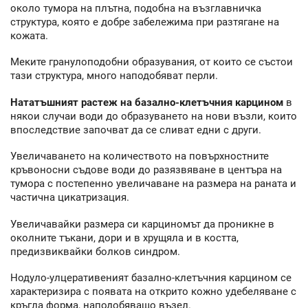
около тумора на плътна, подобна на възглавничка
структура, която е добре забележима при разтягане на
кожата.
Меките гранулоподобни образувания, от които се състои
тази структура, много наподобяват перли.
Нататъшният растеж на базално-клетъчния карцином
в
някои случаи води до образуването на нови възли, които
впоследствие започват да се сливат едни с други.
Увеличаването на количеството на повърхностните
кръвоносни съдове води до разязвяване в центъра на
тумора с постепенно увеличаване на размера на раната и
частична цикатризация.
Увеличавайки размера си карциномът да проникне в
околните тъкани, дори и в хрущяла и в костта,
предизвиквайки болков синдром.
Нодуло-улцеративеният базално-клетъчния карцином се
характеризира с появата на открито кожно удебеляване с
кръгла форма, наподобяващо възел.