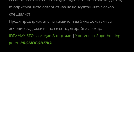
възприеман като алтернатива на консултацията с лекар-
специалист.
Преди предприемане на каквито и да било действия за
лечение, задължително се консултирайте с лекар.
IDEAMAX SEO за медии & портали
|
Хостинг от Superhosting
(КОД:
PROMOCODEBG
)