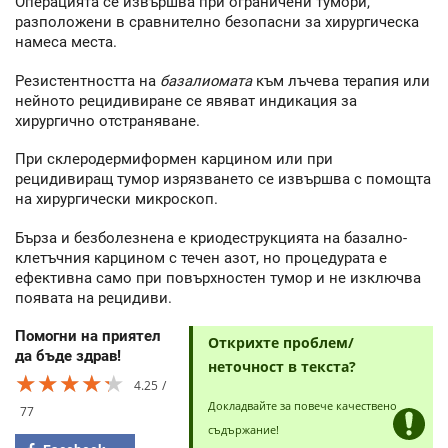
Операцията се извършва при ограничени тумори,
разположени в сравнително безопасни за хирургическа
намеса места.
Резистентността на
базалиомата
към лъчева терапия или
нейното рецидивиране се явяват индикация за
хирургично отстраняване.
При склеродермиформен карцином или при
рецидивиращ тумор изрязването се извършва с помощта
на хирургически микроскоп.
Бърза и безболезнена е криодеструкцията на базално-
клетъчния карцином с течен азот, но процедурата е
ефективна само при повърхностен тумор и не изключва
появата на рецидиви.
Помогни на приятел
Открихте проблем/
да бъде здрав!
неточност в текста?
★★★★★
★★★★★
★★★★★
4.25
Докладвайте за повече качествено
77
съдържание!