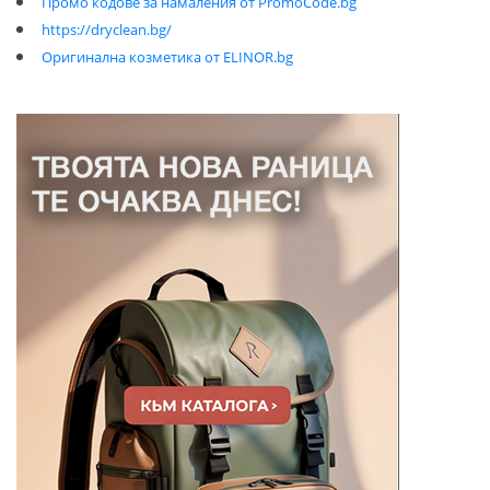
Промо кодове за намаления от PromoCode.bg
https://dryclean.bg/
Оригинална козметика от ELINOR.bg