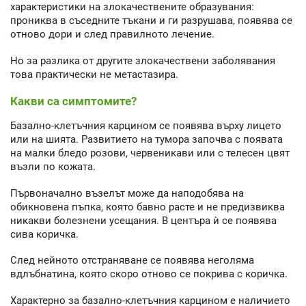
характеристики на злокачествените образувания:
прониква в съседните тъкани и ги разрушава, появява се
отново дори и след правилното лечение.
Но за разлика от другите злокачествени заболявания
това практически не метастазира.
Какви са симптомите?
Базално-клетъчния карцином се появява върху лицето
или на шията. Развитието на тумора започва с появата
на малки бледо розови, червеникави или с телесен цвят
възли по кожата.
Първоначално възелът може да наподобява на
обикновена пъпка, която бавно расте и не предизвиква
никакви болезнени усещания. В центъра ѝ се появява
сива коричка.
След нейното отстраняване се появява неголяма
вдлъбнатина, която скоро отново се покрива с коричка.
Характерно за базално-клетъчния карцином е наличието