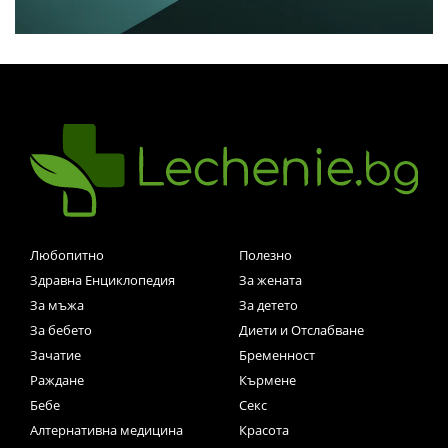
Любопитно
Полезно
Здравна Енциклопедия
За жената
За мъжа
За детето
За бебето
Диети и Отслабване
Зачатие
Бременност
Раждане
Кърмене
Бебе
Секс
Алтернативна медицина
Красота