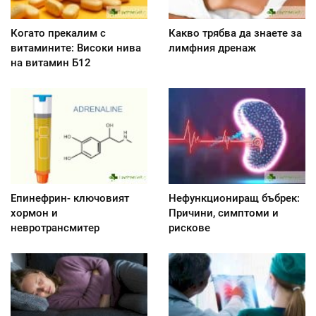
Когато прекалим с
Какво трябва да знаете за
витамините: Високи нива
лимфния дренаж
на витамин Б12
Епинефрин- ключовият
Нефункциониращ бъбрек:
хормон и
Причини, симптоми и
невротрансмитер
рискове