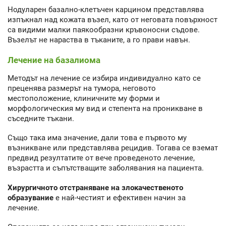
Нодуларен базално-клетъчен карцином представлява
изпъкнал над кожата възел, като от неговата повърхност
са видими малки паякообразни кръвоносни съдове.
Възелът не нараства в тъканите, а го прави навън.
Лечение на базалиома
Методът на лечение се избира индивидуално като се
преценява размерът на тумора, неговото
местоположение, клиничните му форми и
морфологическия му вид и степента на проникване в
съседните тъкани.
Също така има значение, дали това е първото му
възникване или представлява рецидив. Тогава се вземат
предвид резултатите от вече проведеното лечение,
възрастта и съпътстващите заболявания на пациента.
Хирургичното отстраняване на злокачественото
образувание
е най-честият и ефективен начин за
лечение.