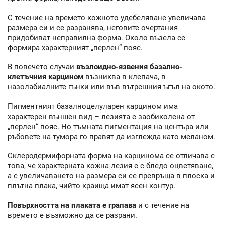
С течение на времето кожното удебеляване увеличава
размера си и се разранява, неговите очертания
придобиват неправилна форма. Около възела се
формира характерният „перлен“ пояс.
В повечето случаи
възлоидно-язвения базално-
клетъчния карцином
възниква в клепача, в
назолабиалните гънки или във вътрешния ъгъл на окото.
Пигментният базалноцелуларен карцином има
характерен външен вид – лезията е заобиколена от
„перлен“ пояс. Но тъмната пигментация на центъра или
ръбовете на тумора го правят да изглежда като меланом.
Склеродермифорната форма на карцинома се отличава с
това, че характерната кожна лезия е с бледо оцветяване,
а с увеличаването на размера си се превръща в плоска и
плътна плака, чийто краища имат ясен контур.
Повърхността на плаката е грапава
и с течение на
времето е възможно да се разрани.