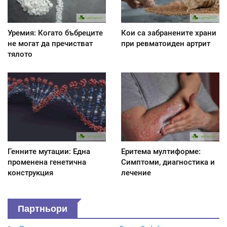
Уремия: Когато бъбреците
Кои са забранените храни
не могат да пречистват
при ревматоиден артрит
тялото
Генните мутации: Една
Еритема мултиформе:
променена генетична
Симптоми, диагностика и
конструкция
лечение
Партньори