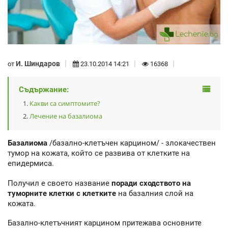
И. Шиндаров
от
23.10.2014 14:21
16368
Съдържание:
Какви са симптомите?
Лечение на базалиома
Базалиома
/базално-клетъчен карцином/ - злокачествен
тумор на кожата, който се развива от клетките на
епидермиса.
Получил е своето название
поради сходството на
туморните клетки с клетките
на базалния слой на
кожата.
Базално-клетъчният карцином притежава основните