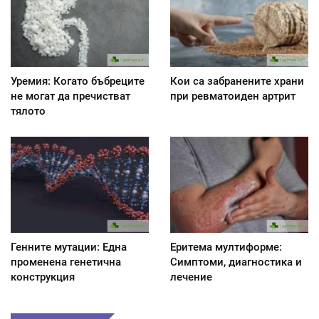
Уремия: Когато бъбреците
Кои са забранените храни
не могат да пречистват
при ревматоиден артрит
тялото
Генните мутации: Една
Еритема мултиформе:
променена генетична
Симптоми, диагностика и
конструкция
лечение