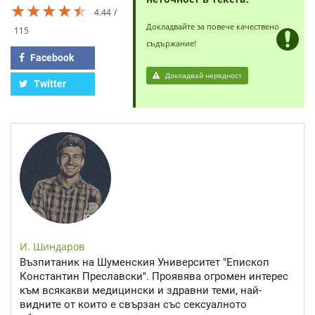
★★★★★
★★★★★
★★★★★
4.44
Докладвайте за повече качествено
115
съдържание!
Facebook
Докладвай нередност
Twitter
И. Шиндаров
Възпитаник на Шуменския Университет "Епископ
Константин Преславски". Проявява огромен интерес
към всякакви медицински и здравни теми, най-
видните от които е свързан със сексуалното