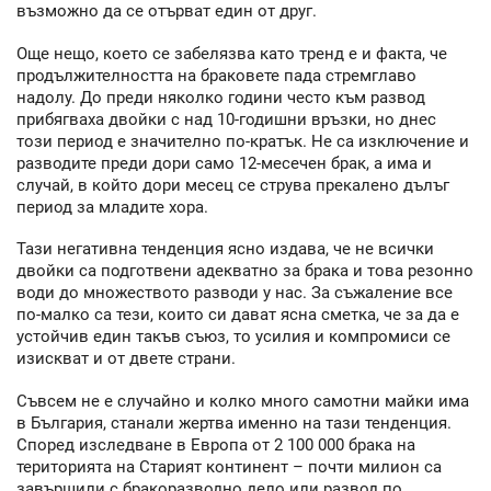
възможно да се отърват един от друг.
Още нещо, което се забелязва като тренд е и факта, че
продължителността на браковете пада стремглаво
надолу. До преди няколко години често към развод
прибягваха двойки с над 10-годишни връзки, но днес
този период е значително по-кратък. Не са изключение и
разводите преди дори само 12-месечен брак, а има и
случай, в който дори месец се струва прекалено дълъг
период за младите хора.
Тази негативна тенденция ясно издава, че не всички
двойки са подготвени адекватно за брака и това резонно
води до множеството разводи у нас. За съжаление все
по-малко са тези, които си дават ясна сметка, че за да е
устойчив един такъв съюз, то усилия и компромиси се
изискват и от двете страни.
Съвсем не е случайно и колко много самотни майки има
в България, станали жертва именно на тази тенденция.
Според изследване в Европа от 2 100 000 брака на
територията на Старият континент – почти милион са
завършили с бракоразводно дело или развод по