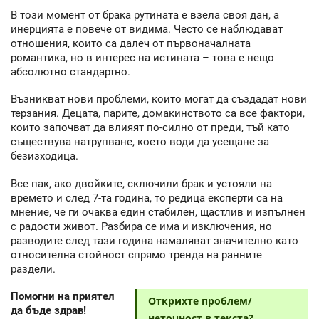
В този момент от брака рутината е взела своя дан, а
инерцията е повече от видима. Често се наблюдават
отношения, които са далеч от първоначалната
романтика, но в интерес на истината – това е нещо
абсолютно стандартно.
Възникват нови проблеми, които могат да създадат нови
терзания. Децата, парите, домакинството са все фактори,
които започват да влияят по-силно от преди, тъй като
съществува натрупване, което води да усещане за
безизходица.
Все пак, ако двойките, сключили брак и устояли на
времето и след 7-та година, то редица експерти са на
мнение, че ги очаква един стабилен, щастлив и изпълнен
с радости живот. Разбира се има и изключения, но
разводите след тази година намаляват значително като
относителна стойност спрямо тренда на ранните
раздели.
Помогни на приятел
Открихте проблем/
да бъде здрав!
неточност в текста?