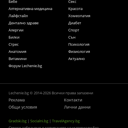
Бебе
Секс
Алтернативна медицина
Красота
Лайфстайл
Хомеопатия
Дентално здраве
Диабет
Алергии
Спорт
Билки
Сън
Стрес
Психология
Анатомия
Физиология
Витамини
Актуално
Форум Lechenie.bg
Lechenie.bg © 2014-2026 Всички права запазени
Реклама
Контакти
Общи условия
Лични данни
Gradski.bg
|
Socialni.bg
|
TravelAgency.bg
Строго забранено е копирането на материали без