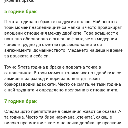
укрепва брака.
5 години брак
Петата година от брака е на другия полюс. Най-често в
този момент наследниците са малки и често провокират
влошени отношения между двойките. Това всъщност е
напълно обосновано с оглед на факта, че за модерния
човек е трудно да съчетае професионалните си
ангажименти, домакинството, гледането на деца и време
за връзката и себе си.
Точно 5-тата година в брака е повратна точка в
отношенията. В този момент голяма част от двойките се
замислят за развод и дори започват да търсят
бракоразводни адвокати. Често се смята, че тази година
е най-трудната и определено преломна в отношенията.
7 години брак
Следващото препятствие в семейния живот се оказва 7-
та година. Често тя бива наричана „стената“, сякаш е
високо препятствие, което не всяка двойка ще прескочи.