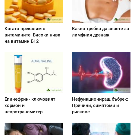
Когато прекалим с
Какво трябва да знаете за
витамините: Високи нива
лимфния дренаж
на витамин Б12
Епинефрин- ключовият
Нефункциониращ бъбрек:
хормон и
Причини, симптоми и
невротрансмитер
рискове