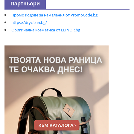
Партньори
Промо кодове за намаления от PromoCode.bg
https://dryclean.bg/
Оригинална козметика от ELINOR.bg