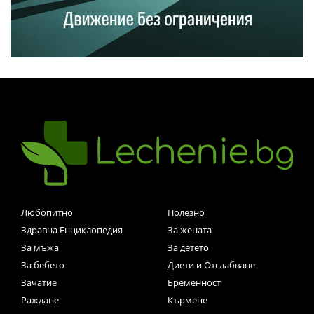
Любопитно
Полезно
Здравна Енциклопедия
За жената
За мъжа
За детето
За бебето
Диети и Отслабване
Зачатие
Бременност
Раждане
Кърмене