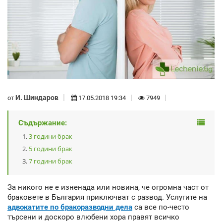
И. Шиндаров
от
17.05.2018 19:34
7949
Съдържание:
3 години брак
5 години брак
7 години брак
За никого не е изненада или новина, че огромна част от
браковете в България приключват с развод. Услугите на
адвокатите по бракоразводни дела
са все по-често
търсени и доскоро влюбени хора правят всичко