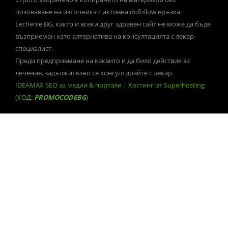
позоваване на източника с активна dofollow връзка.
Lechenie.BG, както и всеки друг здравен сайт не може да бъде
възприеман като алтернатива на консултацията с лекар-
специалист.
Преди предприемане на каквито и да било действия за
лечение, задължително се консултирайте с лекар.
IDEAMAX SEO за медии & портали
|
Хостинг от Superhosting
(КОД:
PROMOCODEBG
)