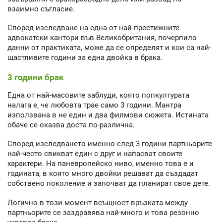
взаимно съгласие.
Според изследване на една от най-престижните
адвокатски кантори във Великобритания, почерпило
данни от практиката, може да се определят и кои са най-
щастливите години за една двойка в брака.
3 години брак
Една от най-масовите заблуди, която попкултурата
налага е, че любовта трае само 3 години. Мантра
използвана в не един и два филмови сюжета. Истината
обаче се оказва доста по-различна.
Според изследването именно след 3 години партньорите
най-често свикват един с друг и напасват своите
характери. На паневропейско ниво, именно това е и
годината, в която много двойки решават да създадат
собствено поколение и започват да планират свое дете.
Логично в този момент всъщност връзката между
партньорите се заздравява най-много и това резонно