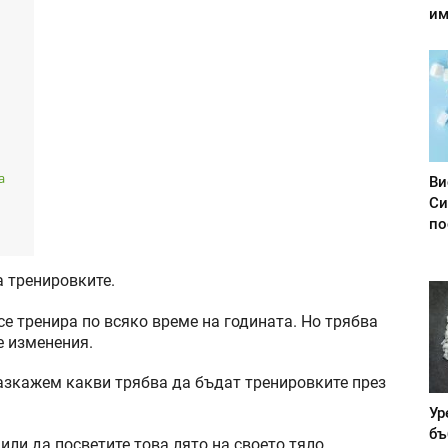
им
а
Ви
Си
по
а тренировките.
е тренира по всяко време на годината. Но трябва
е изменения.
азкажем какви трябва да бъдат тренировките през
Ур
бъ
шили да посветите това лято на своето тяло,