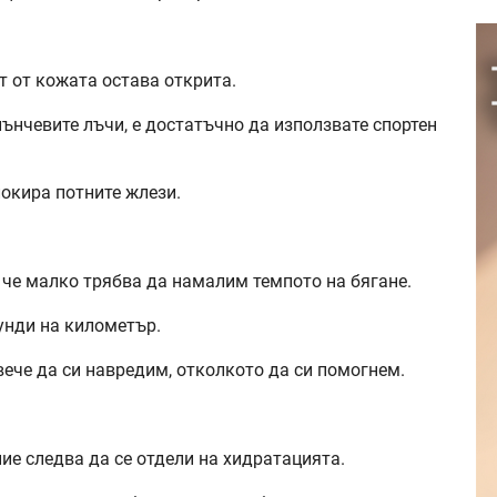
т от кожата остава открита.
лънчевите лъчи, е достатъчно да използвате спортен
локира потните жлези.
 че малко трябва да намалим темпото на бягане.
кунди на километър.
вече да си навредим, отколкото да си помогнем.
ие следва да се отдели на хидратацията.