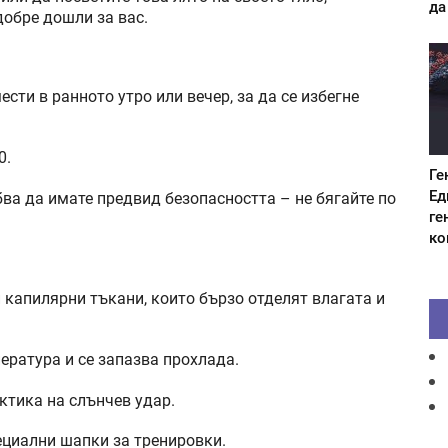
да
обре дошли за вас.
сти в ранното утро или вечер, за да се избегне
0.
Ге
Ед
ябва да имате предвид безопасността – не бягайте по
ге
ко
 капилярни тъкани, които бързо отделят влагата и
ература и се запазва прохлада.
ктика на слънчев удар.
ециални шапки за тренировки.