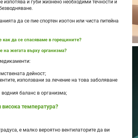
се изпотява и губи жизнено необходими течности и
безводняване.
нията да се пие спортен изотон или чиста питейна
е как да се спасяваме в горещините?
е на жегата върху организма?
медикаменти:
умствената дейност;
нтите, използвани за лечение на това заболяване
а водния баланс в организма;
и висока температура?
градуса, е малко вероятно вентилаторите да ви