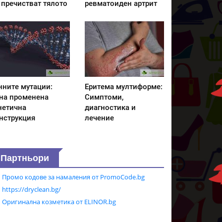
 пречистват тялото
ревматоиден артрит
нните мутации:
Еритема мултиформе:
на променена
Симптоми,
нетична
диагностика и
нструкция
лечение
Партньори
Промо кодове за намаления от PromoCode.bg
https://dryclean.bg/
Оригинална козметика от ELINOR.bg