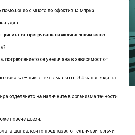
о помещение е много по-ефективна мярка.
ен удар.
а,
рискът от прегряване намалява значително.
та?
а, потреблението се увеличава в зависимост от
го висока – пийте не по-малко от 3-4 чаши вода на
ира отделянето на наличните в организма течности.
може повече дрехи.
олата шапка, която предпазва от слънчевите лъчи.