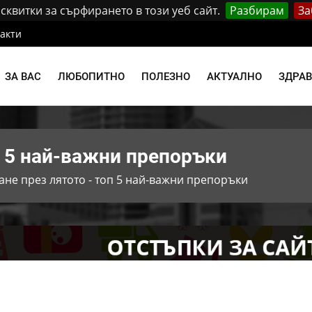
квитки за сърфирането в този уеб сайт.
Разбирам
За
акти
ЗА ВАС
ЛЮБОПИТНО
ПОЛЕЗНО
АКТУАЛНО
ЗДРА
п 5 най-важни препоръки
ане през лятото - топ 5 най-важни препоръки