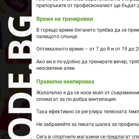
препоръките от професионалист ще бъдат д
Време на тренировки
В горещо време бягането трябва да се преме
палещото слънце.
Оптималното време – от 7 до 8 и от 19 до 2
Ако ви е по-удобно да тренирате вечер, тр
неосветени алеи.
Правилна екипировка
Желателно е да се носи екип от съвременни
спомагат за по-добра вентилация.
Така ефективно се регулира телесната темп
Не забравяйте за леката шапка за профила
Сега в спортните магазини се предлагат сп