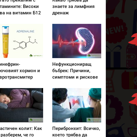
гато прекалим с
Какво трябва да
тамините: Високи
знаете за лимфния
ва на витамин Б12
дренаж
инефрин-
Нефункциониращ
ючовият хормон и
бъбрек: Причини,
вротрансмитер
симптоми и рискове
астичен колит: Как
Перибронхит: Всичко,
 разберем, че го
което трябва да