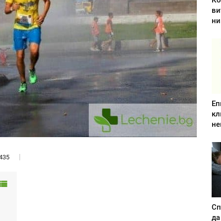
Ко
ви
ни
Еп
кл
не
435
Сп
да