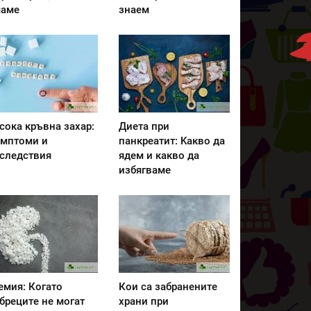
аме
знаем
сока кръвна захар:
Диета при
мптоми и
панкреатит: Kакво да
следствия
ядем и какво да
избягваме
емия: Когато
Кои са забранените
бреците не могат
храни при