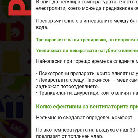
В опит да регулира температурата, тялото 
електролити, което може да предизвиква о
Препоръчително е в интервалите между бяга
вода.
Тренировките са си тренировки, но въпросът 
Увеличават ли лекарствата пагубното влияни
Най-опасни при горещо време са следните 
• Психотропни препарати, които влияят на 
• Лекарствата срещу Паркинсон – медикаме
задържат потоотделянето.
• Транквиланти, диуретици, които влияят н
Колко ефективни са вентилаторите пр
Несъмнено създават определен комфорт.
Но ако температурата на въздуха е над 30 
предпазят от топлинен удар.