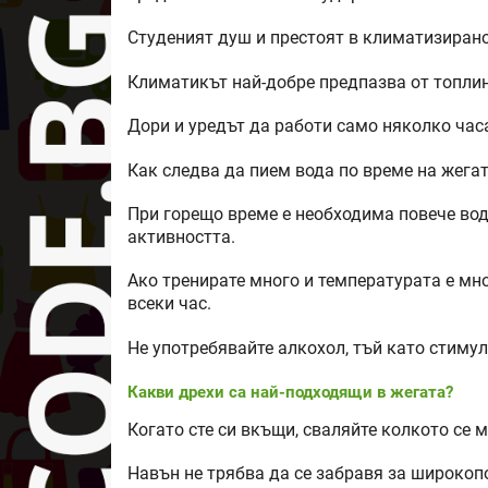
Студеният душ и престоят в климатизиран
Климатикът най-добре предпазва от топлин
Дори и уредът да работи само няколко час
Как следва да пием вода по време на жега
При горещо време е необходима повече вод
активността.
Ако тренирате много и температурата е мно
всеки час.
Не употребявайте алкохол, тъй като стимул
Какви дрехи са най-подходящи в жегата?
Когато сте си вкъщи, сваляйте колкото се 
Навън не трябва да се забравя за широкоп