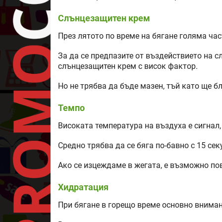
Слънцезащитен крем
През лятото по време на бягане голяма час
За да се предпазите от въздействието на с
слънцезащитен крем с висок фактор.
Но не трябва да бъде мазен, тъй като ще б
Темпо
Високата температура на въздуха е сигнал,
Средно трябва да се бяга по-бавно с 15 се
Ако се изцеждаме в жегата, е възможно по
Хидратация
При бягане в горещо време основно вниман