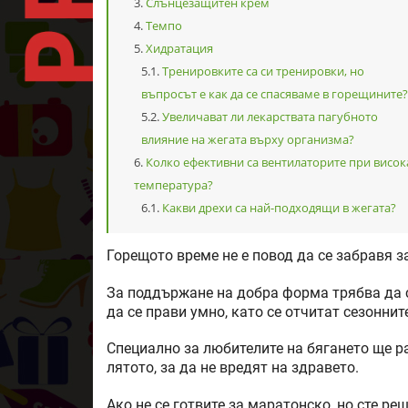
Слънцезащитен крем
Темпо
Хидратация
Тренировките са си тренировки, но
въпросът е как да се спасяваме в горещините?
Увеличават ли лекарствата пагубното
влияние на жегата върху организма?
Колко ефективни са вентилаторите при висок
температура?
Какви дрехи са най-подходящи в жегата?
Горещото време не е повод да се забравя з
За поддържане на добра форма трябва да с
да се прави умно, като се отчитат сезоннит
Специално за любителите на бягането ще р
лятото, за да не вредят на здравето.
Ако не се готвите за маратонско, но сте ре