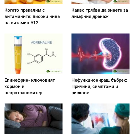
Когато прекалим с
Какво трябва да знаете за
витамините: Високи нива
лимфния дренаж
на витамин Б12
Епинефрин- ключовият
Нефункциониращ бъбрек:
хормон и
Причини, симптоми и
невротрансмитер
рискове