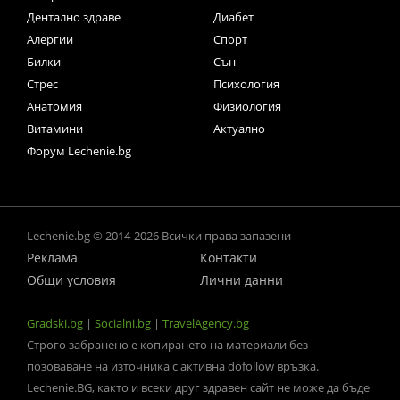
Дентално здраве
Диабет
Алергии
Спорт
Билки
Сън
Стрес
Психология
Анатомия
Физиология
Витамини
Актуално
Форум Lechenie.bg
Lechenie.bg © 2014-2026 Всички права запазени
Реклама
Контакти
Общи условия
Лични данни
Gradski.bg
|
Socialni.bg
|
TravelAgency.bg
Строго забранено е копирането на материали без
позоваване на източника с активна dofollow връзка.
Lechenie.BG, както и всеки друг здравен сайт не може да бъде