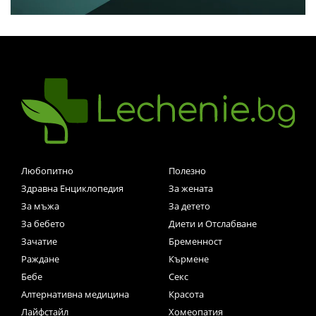
Любопитно
Полезно
Здравна Енциклопедия
За жената
За мъжа
За детето
За бебето
Диети и Отслабване
Зачатие
Бременност
Раждане
Кърмене
Бебе
Секс
Алтернативна медицина
Красота
Лайфстайл
Хомеопатия