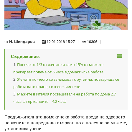
И. Шиндаров
от
12.01.2018 15:27
10306
Съдържание:
Повече от 1/3 от жените и само 15% от мъжете
прекарват повече от 6 часа в домакинска работа
Жените по-често се занимават с рутинна, повтаряща се
работа като пране, готвене, чистене
Мъжете в Италия посвещавали на работа по дома 2.7
часа, а германците – 4.2 часа
Продължителната домакинска работа вреди на здравето
на жените в напреднала възраст, но е полезна за мъжете,
установиха учени.