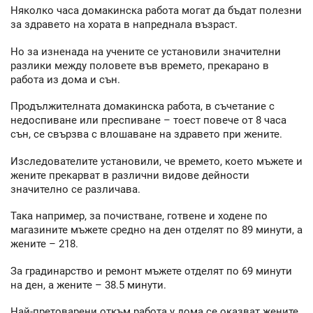
Няколко часа домакинска работа могат да бъдат полезни
за здравето на хората в напреднала възраст.
Но за изненада на учените се установили значителни
разлики между половете във времето, прекарано в
работа из дома и сън.
Продължителната домакинска работа, в съчетание с
недоспиване или преспиване – тоест повече от 8 часа
сън, се свързва с влошаване на здравето при жените.
Изследователите установили, че времето, което мъжете и
жените прекарват в различни видове дейности
значително се различава.
Така например, за почистване, готвене и ходене по
магазините мъжете средно на ден отделят по 89 минути, а
жените – 218.
За градинарство и ремонт мъжете отделят по 69 минути
на ден, а жените – 38.5 минути.
Най-претоварени откъм работа у дома се оказват жените