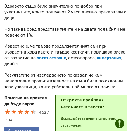
Здравето също било значително по-добро при
участниците, които повече от 2 часа дневно прекарвали с
деца.
Но такива сред представителите и на двата пола били не
повече от 1%.
Известно е, че твърде продължителният сън при
възрастни хора както и твърде краткият, повишава риска
от развитие на
затлъстяване
, остеопороза,
хипертония
,
диабет.
Резултатите от изследването показват, че към
ненормална продължителност на съня били по-склонни
тези участници, които работели най-много от всички.
Помогни на приятел
Открихте проблем/
да бъде здрав!
неточност в текста?
★★★★★
★★★★★
★★★★★
4.52
Докладвайте за повече качествено
134
съдържание!