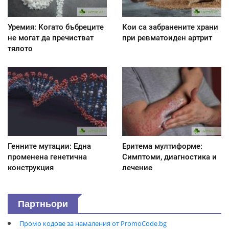
Уремия: Когато бъбреците
Кои са забранените храни
не могат да пречистват
при ревматоиден артрит
тялото
Генните мутации: Една
Еритема мултиформе:
променена генетична
Симптоми, диагностика и
конструкция
лечение
Партньори
Промо кодове за намаления от PromoCode.bg