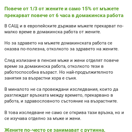
Повече от 1/3 от жените и само 15% от мъжете
прекарват повече от 6 часа в домакинска работа
В САЩ и в европейските държави мъжете прекарват по-
малко време в домакинска работа от жените.
Но за здравето на мъжете домакинската работа се
оказва по-полезна, отколкото за здравето на жените.
След излизане в пенсия мъже и жени отделят повече
време за домакинска работа, отколкото тези в
работоспособна възраст. Но най-продължителното
занятия за възрастни хора е съня.
В миналото не са провеждани изследвания, които да
разглеждат връзката между времето, прекарвано в
работа, и здравословното състояние на възрастните.
В това изследване не само се открива тази връзка, но и
се изучава отделно за мъже и жени.
Жените по-често се занимават с рутинна,