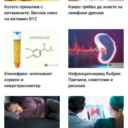
Когато прекалим с
Какво трябва да знаете за
витамините: Високи нива
лимфния дренаж
на витамин Б12
Епинефрин- ключовият
Нефункциониращ бъбрек:
хормон и
Причини, симптоми и
невротрансмитер
рискове