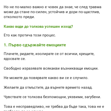
Но не по-малко важно е човек да знае, че след травма
може да стане по-силен, устойчив и дори по-щастлив,
отколкото преди.
Какво води до толкова успешен изход?
Ето как протича този процес.
1. Първо сдържайте емоциите
Плачете, ридаете, изолирате се от всички, крещите,
ядосвате се.
Свободно изразявате всякакви възникващи емоции.
Не можете да повярвате какво ви се е случило.
Желаете да отмъстите, да върнете времето назад.
Чувствате се толкова безпомощни, уязвими, загубени.
Това е несправедливо, не трябва да бъде така, това не е