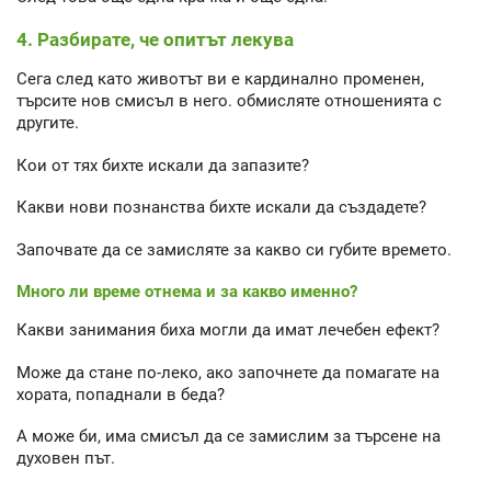
4. Разбирате, че опитът лекува
Сега след като животът ви е кардинално променен,
търсите нов смисъл в него. обмисляте отношенията с
другите.
Кои от тях бихте искали да запазите?
Какви нови познанства бихте искали да създадете?
Започвате да се замисляте за какво си губите времето.
Много ли време отнема и за какво именно?
Какви занимания биха могли да имат лечебен ефект?
Може да стане по-леко, ако започнете да помагате на
хората, попаднали в беда?
А може би, има смисъл да се замислим за търсене на
духовен път.