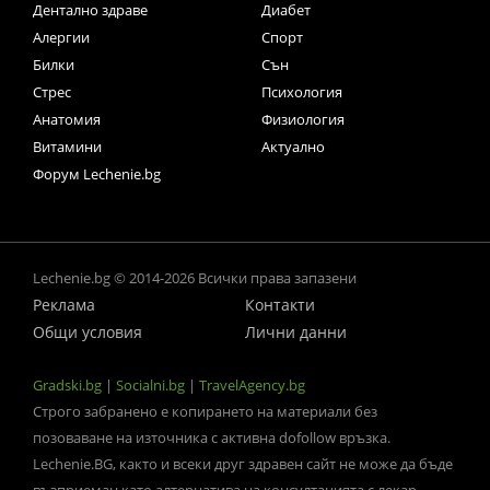
Дентално здраве
Диабет
Алергии
Спорт
Билки
Сън
Стрес
Психология
Анатомия
Физиология
Витамини
Актуално
Форум Lechenie.bg
Lechenie.bg © 2014-2026 Всички права запазени
Реклама
Контакти
Общи условия
Лични данни
Gradski.bg
|
Socialni.bg
|
TravelAgency.bg
Строго забранено е копирането на материали без
позоваване на източника с активна dofollow връзка.
Lechenie.BG, както и всеки друг здравен сайт не може да бъде
възприеман като алтернатива на консултацията с лекар-