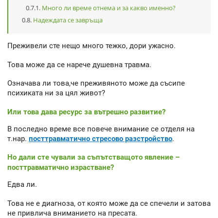
Много ли време отнема и за какво именно?
Надеждата се завръща
Преживели сте нещо много тежко, дори ужасно.
Това може да се нарече душевна травма.
Означава ли това,че преживяното може да съсипе
психиката ни за цял живот?
Или това дава ресурс за вътрешно развитие?
В последно време все повече внимание се отделя на
т.нар.
посттравматично стресово разстройство
.
Но дали сте чували за съпътстващото явление –
посттравматично израстване?
Едва ли.
Това не е диагноза, от която може да се спечели и затова
не привлича вниманието на пресата.