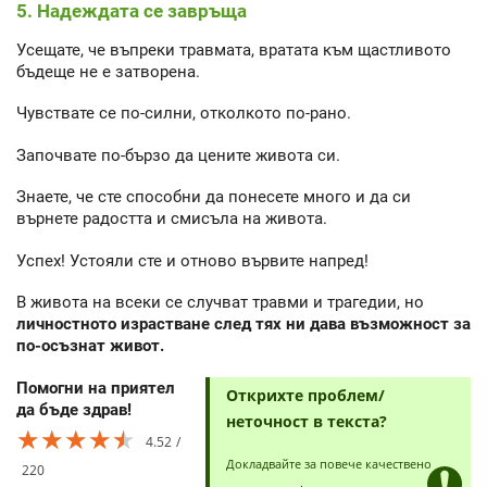
5. Надеждата се завръща
Усещате, че въпреки травмата, вратата към щастливото
бъдеще не е затворена.
Чувствате се по-силни, отколкото по-рано.
Започвате по-бързо да цените живота си.
Знаете, че сте способни да понесете много и да си
върнете радостта и смисъла на живота.
Успех! Устояли сте и отново вървите напред!
В живота на всеки се случват травми и трагедии, но
личностното израстване след тях ни дава възможност за
по-осъзнат живот.
Помогни на приятел
Открихте проблем/
да бъде здрав!
неточност в текста?
★★★★★
★★★★★
★★★★★
4.52
Докладвайте за повече качествено
220