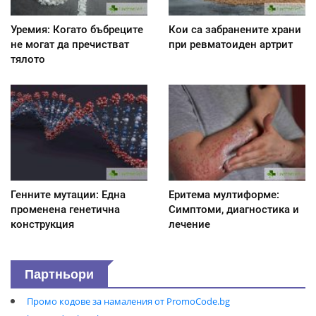
Уремия: Когато бъбреците
Кои са забранените храни
не могат да пречистват
при ревматоиден артрит
тялото
Генните мутации: Една
Еритема мултиформе:
променена генетична
Симптоми, диагностика и
конструкция
лечение
Партньори
Промо кодове за намаления от PromoCode.bg