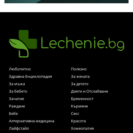
Любопитно
Полезно
Здравна Енциклопедия
За жената
За мъжа
За детето
За бебето
Диети и Отслабване
Зачатие
Бременност
Раждане
Кърмене
Бебе
Секс
Алтернативна медицина
Красота
Лайфстайл
Хомеопатия