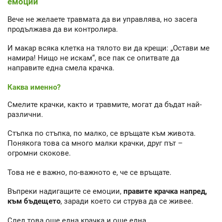
емоции
Вече не желаете травмата да ви управлява, но засега
продължава да ви контролира.
И макар всяка клетка на тялото ви да крещи: „Остави ме
намира! Нищо не искам“, все пак се опитвате да
направите една смела крачка.
Каква именно?
Смелите крачки, както и травмите, могат да бъдат най-
различни.
Стъпка по стъпка, по малко, се връщате към живота.
Понякога това са много малки крачки, друг път –
огромни скокове.
Това не е важно, по-важното е, че се връщате.
Въпреки надигащите се емоции,
правите крачка напред,
към бъдещето
, заради което си струва да се живее.
След това още една крачка и още една.