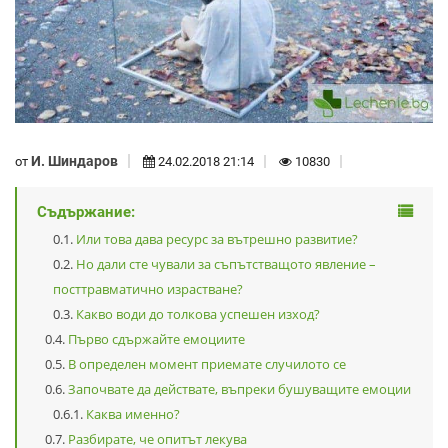
И. Шиндаров
от
24.02.2018 21:14
10830
Съдържание:
Или това дава ресурс за вътрешно развитие?
Но дали сте чували за съпътстващото явление –
посттравматично израстване?
Какво води до толкова успешен изход?
Първо сдържайте емоциите
В определен момент приемате случилото се
Започвате да действате, въпреки бушуващите емоции
Каква именно?
Разбирате, че опитът лекува