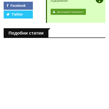
съдържание!
Facebook
Докладвай нередност
Twitter
Подобни статии
ПОЛЕЗНО
Спастичен колит: Как да разберем, че го имаме