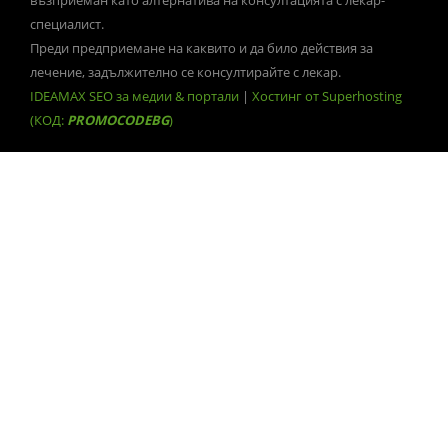
специалист.
Преди предприемане на каквито и да било действия за
лечение, задължително се консултирайте с лекар.
IDEAMAX SEO за медии & портали
|
Хостинг от Superhosting
(КОД:
PROMOCODEBG
)