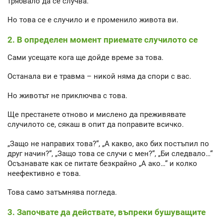
трябвало да се случва.
Но това се е случило и е променило живота ви.
2. В определен момент приемате случилото се
Сами усещате кога ще дойде време за това.
Останала ви е травма – никой няма да спори с вас.
Но животът не приключва с това.
Ще престанете отново и мислено да преживявате
случилото се, сякаш в опит да поправите всичко.
„Защо не направих това?“, „А какво, ако бих постъпил по
друг начин?“, „Защо това се случи с мен?“, „Би следвало…“
Осъзнавате как се питате безкрайно „А ако…“ и колко
неефективно е това.
Това само затъмнява погледа.
3. Започвате да действате, въпреки бушуващите