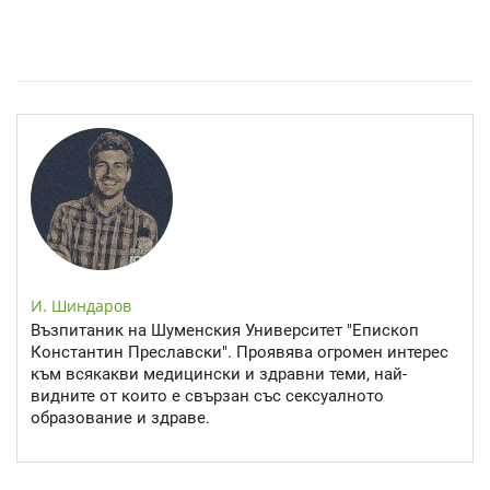
Спастичен колит: Как да разберем, че го имаме
И. Шиндаров
Възпитаник на Шуменския Университет "Епископ
Константин Преславски". Проявява огромен интерес
към всякакви медицински и здравни теми, най-
видните от които е свързан със сексуалното
образование и здраве.