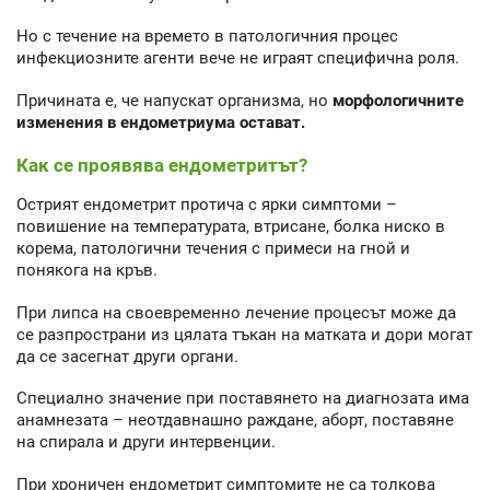
Но с течение на времето в патологичния процес
инфекциозните агенти вече не играят специфична роля.
Причината е, че напускат организма, но
морфологичните
изменения в ендометриума остават.
Как се проявява ендометритът?
Острият ендометрит протича с ярки симптоми –
повишение на температурата, втрисане, болка ниско в
корема, патологични течения с примеси на гной и
понякога на кръв.
При липса на своевременно лечение процесът може да
се разпространи из цялата тъкан на матката и дори могат
да се засегнат други органи.
Специално значение при поставянето на диагнозата има
анамнезата – неотдавнашно раждане, аборт, поставяне
на спирала и други интервенции.
При хроничен ендометрит симптомите не са толкова