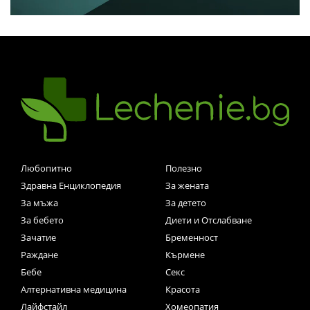
Любопитно
Полезно
Здравна Енциклопедия
За жената
За мъжа
За детето
За бебето
Диети и Отслабване
Зачатие
Бременност
Раждане
Кърмене
Бебе
Секс
Алтернативна медицина
Красота
Лайфстайл
Хомеопатия