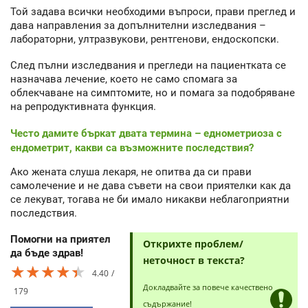
Той задава всички необходими въпроси, прави преглед и
дава направления за допълнителни изследвания –
лабораторни, ултразвукови, рентгенови, ендоскопски.
След пълни изследвания и прегледи на пациентката се
назначава лечение, което не само спомага за
облекчаване на симптомите, но и помага за подобряване
на репродуктивната функция.
Често дамите бъркат двата термина – еднометриоза с
ендометрит, какви са възможните последствия?
Ако жената слуша лекаря, не опитва да си прави
самолечение и не дава съвети на свои приятелки как да
се лекуват, тогава не би имало никакви неблагоприятни
последствия.
Помогни на приятел
Открихте проблем/
да бъде здрав!
неточност в текста?
★★★★★
★★★★★
★★★★★
4.40
Докладвайте за повече качествено
179
съдържание!