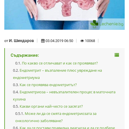
И. Шиндаров
от
03.04.2019 06:50
10068
Съдържание:
По какво се отличават и как се проявяват?
Ендометрит – възпаление плюс увреждане на
ендометриума
Как се проявява ендометритът?
Ендометриоза – невъзпалителен процес в маточната
кухина
Какви органи най-често се засягат?
Може ли да се смята ендометриозата за
онкологично заболяване?
Как да се постави правилна диагноза и да се подбере