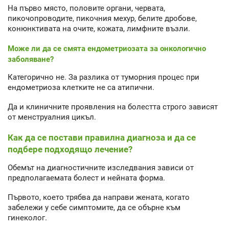
На първо място, половите органи, червата,
пикочопроводите, пикочния мехур, белите дробове,
конюнктивата на очите, кожата, лимфните възли.
Може ли да се смята ендометриозата за онкологично
заболяване?
Категорично не. За разлика от туморния процес при
ендометриоза клетките не са атипични.
Да и клиничните проявления на болестта строго зависят
от менструалния цикъл.
Как да се постави правилна диагноза и да се
подбере подходящо лечение?
Обемът на диагностичните изследвания зависи от
предполагаемата болест и нейната форма.
Първото, което трябва да направи жената, когато
забележи у себе симптомите, да се обърне към
гинеколог.