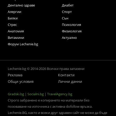
Дентално здраве
Диабет
Алергии
Спорт
Билки
Сън
Стрес
Психология
Анатомия
Физиология
Витамини
Актуално
Форум Lechenie.bg
Lechenie.bg © 2014-2026 Всички права запазени
Реклама
Контакти
Общи условия
Лични данни
Gradski.bg
|
Socialni.bg
|
TravelAgency.bg
Строго забранено е копирането на материали без
позоваване на източника с активна dofollow връзка.
Lechenie.BG, както и всеки друг здравен сайт не може да бъде