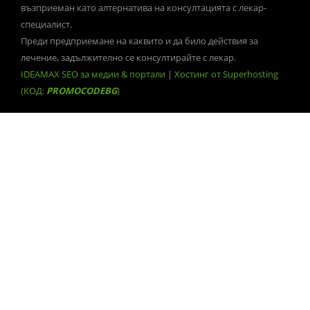
възприеман като алтернатива на консултацията с лекар-
специалист.
Преди предприемане на каквито и да било действия за
лечение, задължително се консултирайте с лекар.
IDEAMAX SEO за медии & портали
|
Хостинг от Superhosting
(КОД:
PROMOCODEBG
)