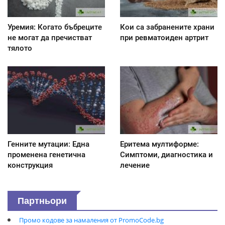
Уремия: Когато бъбреците
Кои са забранените храни
не могат да пречистват
при ревматоиден артрит
тялото
Генните мутации: Една
Еритема мултиформе:
променена генетична
Симптоми, диагностика и
конструкция
лечение
Партньори
Промо кодове за намаления от PromoCode.bg