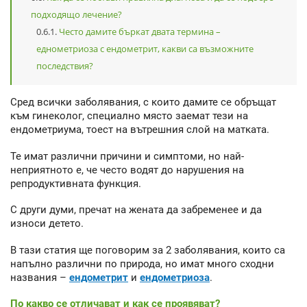
подходящо лечение?
Често дамите бъркат двата термина –
еднометриоза с ендометрит, какви са възможните
последствия?
Сред всички заболявания, с които дамите се обръщат
към гинеколог, специално място заемат тези на
ендометриума, тоест на вътрешния слой на матката.
Те имат различни причини и симптоми, но най-
неприятното е, че често водят до нарушения на
репродуктивната функция.
С други думи, пречат на жената да забременее и да
износи детето.
В тази статия ще поговорим за 2 заболявания, които са
напълно различни по природа, но имат много сходни
названия –
ендометрит
и
ендометриоза
.
По какво се отличават и как се проявяват?