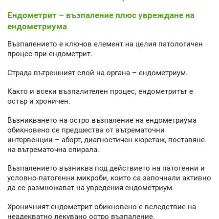
Ендометрит – възпаление плюс увреждане на
ендометриума
Възпалението е ключов елемент на целия патологичен
процес при ендометрит.
Страда вътрешният слой на органа – ендометриум.
Както и всеки възпалителен процес, ендометритът е
остър и хроничен.
Възникването на остро възпаление на ендометриума
обикновено се предшества от вътрематочни
интервенции – аборт, диагностичен кюретаж, поставяне
на вътрематочна спирала.
Възпалението възниква под действието на патогенни и
условно-патогенни микроби, които са започнали активно
да се размножават на увредения ендометриум.
Хроничният ендометрит обикновено е вследствие на
неадекватно лекувано остро възпаление.