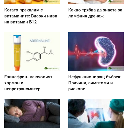
Когато прекалим с
Какво трябва да знаете за
витамините: Високи нива
лимфния дренаж
на витамин Б12
Епинефрин- ключовият
Нефункциониращ бъбрек:
хормон и
Причини, симптоми и
невротрансмитер
рискове