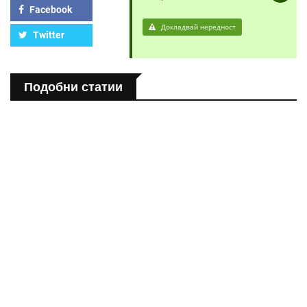
Facebook
Докладвай нередност
Twitter
Подобни статии
ПОЛЕЗНО
Спастичен колит: Как да разберем, че го имаме