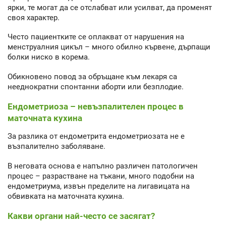
ярки, те могат да се отслабват или усилват, да променят
своя характер.
Често пациентките се оплакват от нарушения на
менструалния цикъл – много обилно кървене, дърпащи
болки ниско в корема.
Обикновено повод за обръщане към лекаря са
нееднократни спонтанни аборти или безплодие.
Ендометриоза – невъзпалителен процес в
маточната кухина
За разлика от ендометрита ендометриозата не е
възпалително заболяване.
В неговата основа е напълно различен патологичен
процес – разрастване на тъкани, много подобни на
ендометриума, извън пределите на лигавицата на
обвивката на маточната кухина.
Какви органи най-често се засягат?