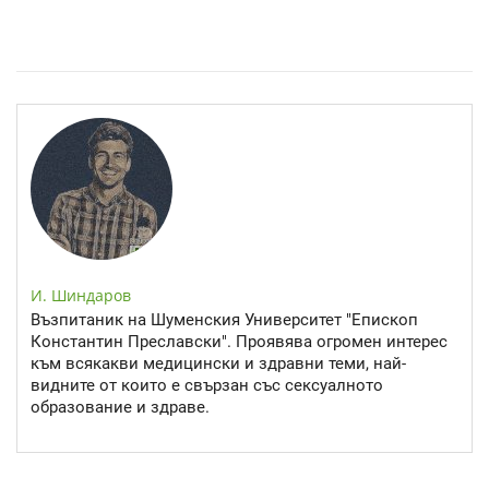
Спастичен колит: Как да разберем, че го имаме
И. Шиндаров
Възпитаник на Шуменския Университет "Епископ
Константин Преславски". Проявява огромен интерес
към всякакви медицински и здравни теми, най-
видните от които е свързан със сексуалното
образование и здраве.