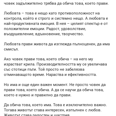
човек задължително трябва да обича това, което прави.
Любовта – това е нещо като противоположност на
контрола, който е строго и системно нещо. А любовта е
най-продуктивната емоция. В нея – целият спектър е от
положителни емоции. Радост, удоволствие,
въодушевление, вдъхновение, творчество.
Любовта прави живота да изглежда пълноценен, да има
смисъл.
Ако човек прави това, което обича – на него му
израстват крила. Производителността му се увеличава
със стотици пъти. Той просто не забелязва
отминаващото време. Нараства и ефективността.
Но има и още един важен момент. Не просто човек да
прави това, което обича. А да се научи да обича това,
което е нужно и правилно да прави.
Да обича това, което има. Това е изключително важно.
Тогава животът става интересен, изпълнен с любов.
Животът става радостен и щастлив.