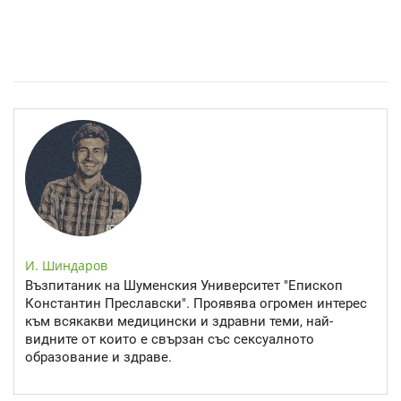
Спастичен колит: Как да разберем, че го имаме
И. Шиндаров
Възпитаник на Шуменския Университет "Епископ
Константин Преславски". Проявява огромен интерес
към всякакви медицински и здравни теми, най-
видните от които е свързан със сексуалното
образование и здраве.