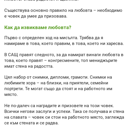
Съществува основно правило на любовта – необходимо
е човек да умее да призовава.
Как да извикваме любовта?
Първо с определен ход на мисълта. Трябва да я
намираме в това, което правим, в това, което ни харесва.
В САЩ правят следното, за да намират винаги любовта в
това, което правят – конгресмените, топ мениджърите
имат стена на радостта.
Цял набор от снимки, дипломи, грамоти. Снимки на
любимите хора – на близки, на приятели, семейни
портрети. Те могат също да стоят и на работното им
място.
Не по-далеч са наградите и призовете на този човек.
Всички негови заслуги и успехи. Така се получава и стена
на славата – човек си стои на работното място, заглежда
се към стената и се радва.