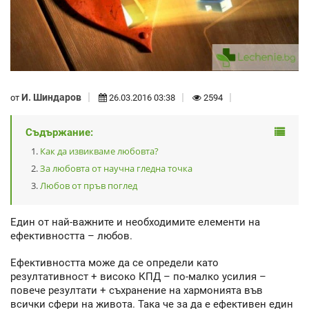
И. Шиндаров
от
26.03.2016 03:38
2594
Съдържание:
Как да извикваме любовта?
За любовта от научна гледна точка
Любов от пръв поглед
Един от най-важните и необходимите елементи на
ефективността – любов.
Ефективността може да се определи като
резултативност + високо КПД – по-малко усилия –
повече резултати + съхранение на хармонията във
всички сфери на живота. Така че за да е ефективен един