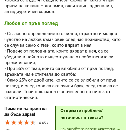
човека се отделят същите тези хормони, както и при
прием на кокаин – допамин, окситоцин, адреналин,
антидиуретичен хормон.
Любов от пръв поглед
• Съгласно определението е силно, страстно и мощно
чувство на любов към човек след час познанство, като
се случва само с тези, които вярват в нея;
• Повече от половината, които вярват в нея, са се
убедили в нейното съществуване от собствените си
преживявания;
• При 55% от тези, които са влюбили от пръв поглед,
връзката им е стигнала до сватба;
• Само 25% от двойките, които са се влюбили от пръв
поглед, и след това са сключили брак, след това са се
развели. Този показател е значително по-нисък от
статистическия.
Помогни на приятел
Открихте проблем/
да бъде здрав!
неточност в текста?
★★★★★
★★★★★
★★★★★
4.45
Докладвайте за повече качествено