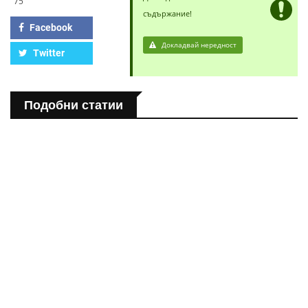
75
съдържание!
Facebook
Докладвай нередност
Twitter
Подобни статии
ПОЛЕЗНО