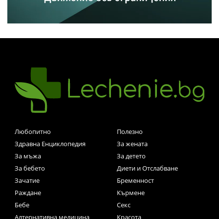
Любопитно
Полезно
Здравна Енциклопедия
За жената
За мъжа
За детето
За бебето
Диети и Отслабване
Зачатие
Бременност
Раждане
Кърмене
Бебе
Секс
Алтернативна медицина
Красота