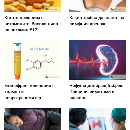
Когато прекалим с
Какво трябва да знаете за
витамините: Високи нива
лимфния дренаж
на витамин Б12
Епинефрин- ключовият
Нефункциониращ бъбрек:
хормон и
Причини, симптоми и
невротрансмитер
рискове