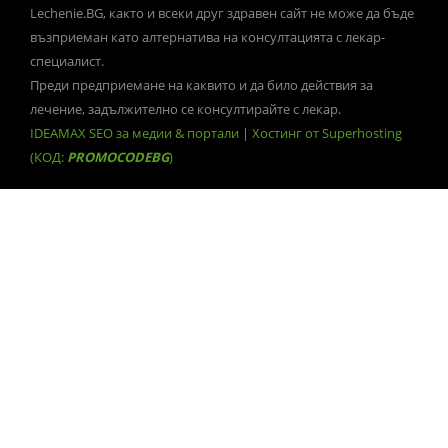
Lechenie.BG, както и всеки друг здравен сайт не може да бъде
възприеман като алтернатива на консултацията с лекар-
специалист.
Преди предприемане на каквито и да било действия за
лечение, задължително се консултирайте с лекар.
IDEAMAX SEO за медии & портали
|
Хостинг от Superhosting
(КОД:
PROMOCODEBG
)