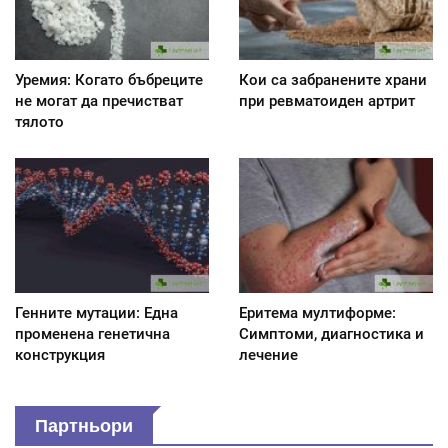
Уремия: Когато бъбреците
Кои са забранените храни
не могат да пречистват
при ревматоиден артрит
тялото
Генните мутации: Една
Еритема мултиформе:
променена генетична
Симптоми, диагностика и
конструкция
лечение
Партньори