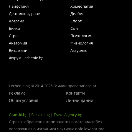
Лайфстайл
Хомеопатия
Дентално здраве
Диабет
Алергии
Спорт
Билки
Сън
Стрес
Психология
Анатомия
Физиология
Витамини
Актуално
Форум Lechenie.bg
Lechenie.bg © 2014-2026 Всички права запазени
Реклама
Контакти
Общи условия
Лични данни
Gradski.bg
|
Socialni.bg
|
TravelAgency.bg
Строго забранено е копирането на материали без
позоваване на източника с активна dofollow връзка.