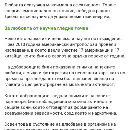
Любовта осигурява максимална ефективност. Това е
енергия, емоционално състояние, победа и радост.
Трябва да се научим да управляваме тази енергия.
За любовта от научна гледна точка
Нещо като наркотик и вече има и научни потвърждения.
През 2010 година американски антрополози провели
изследване, в което взели участие 17 американци и 17
китайци, които били в сериозна връзка повече от година.
На доброволците били показвани снимки на техните
любими, а също и фотографии на непознати хора, като по
време на преглеждането им бил направен скенер на
главата с цел регистриране на мозъчната активност.
Когато доброволците гледали снимките на своите
партньори, била наблюдавана мозъчна активност в
същите зони, които отговарят за формирането на
всевъзможни зависимости, сред които и наркотична.
Освен това в състояние на влюбване в организма на