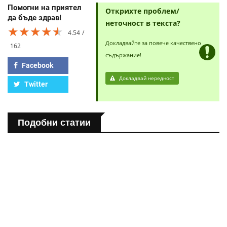
Помогни на приятел
Открихте проблем/
да бъде здрав!
неточност в текста?
★★★★★
★★★★★
★★★★★
4.54
Докладвайте за повече качествено
162
съдържание!
Facebook
Докладвай нередност
Twitter
Подобни статии
ПОЛЕЗНО