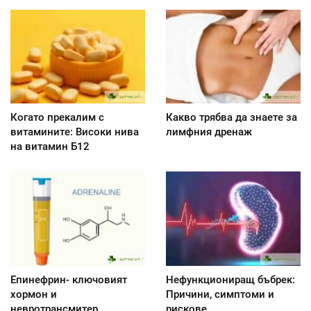
Когато прекалим с
Какво трябва да знаете за
витамините: Високи нива
лимфния дренаж
на витамин Б12
Епинефрин- ключовият
Нефункциониращ бъбрек:
хормон и
Причини, симптоми и
невротрансмитер
рискове