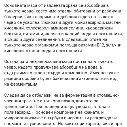
Основната маса от изядената храна се абсорбира в
тънкото черво, което има отдели, обитавани от различни
бактерии. Така например, в дебелия отдел на тънкото
черво се усвоява глюкоза и други монозахариди, мастни
киселини, холестерол, аминокиселини, късоверижни
белтъци, витамини, желязо и калций, вода и електролити,
а също и други съединения. В следващия отдел на
тънкото черво организмът поглъща витамин В12, жлъчни
киселини, отново вода и електролити.
Оставащата нехраносмляна маса постъпва в тънкото
черво, където продължава абсорбция на вода, а
съдържимото става твърдо и компактно. Именно тук се
развива особено бурна бактериална активност във вид
на ферментация.
Следва да се отбележи, че за ферментация в стомашно-
чревния тракт не е толкова важна, колкото за
тревопасните. При последните целулозата, а това е
полизахарид – основен компонент на храната, и
микроорганизмите в търбуха и червата ги разграждат и
спомагат за усвояването. Но както при хората, така и при