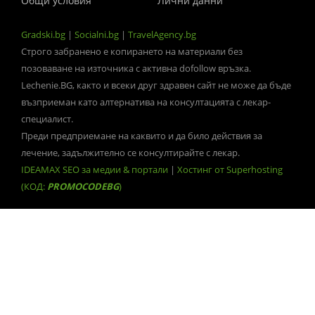
Общи условия
Лични данни
Gradski.bg
|
Socialni.bg
|
TravelAgency.bg
Строго забранено е копирането на материали без
позоваване на източника с активна dofollow връзка.
Lechenie.BG, както и всеки друг здравен сайт не може да бъде
възприеман като алтернатива на консултацията с лекар-
специалист.
Преди предприемане на каквито и да било действия за
лечение, задължително се консултирайте с лекар.
IDEAMAX SEO за медии & портали
|
Хостинг от Superhosting
(КОД:
PROMOCODEBG
)