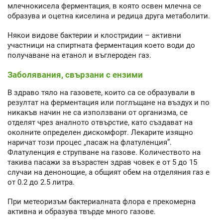
млечнокисела ферментация, в която освен млечна се
образува и оцетна киселина и редица друга метаболити.
Някои видове бактерии и клостридии – активни
участници на спиртната ферментация което води до
получаване на етанол и въглероден газ.
Заболявания, свързани с ензими
В здраво тяло на газовете, които са се образували в
резултат на ферментация или поглъщане на въздух и по
никакъв начин не са използвани от организма, се
отделят чрез аналното отвърстие, като създават на
околните определен дискомфорт. Лекарите изящно
наричат този процес „пасаж на флатуленция”.
Флатуленция е струпване на газове. Количеството на
такива пасажи за възрастен здрав човек е от 5 до 15
случаи на денонощие, а общият обем на отделяния газ е
от 0.2 до 2.5 литра.
При метеоризъм бактериалната флора е прекомерна
активна и образува твърде много газове.