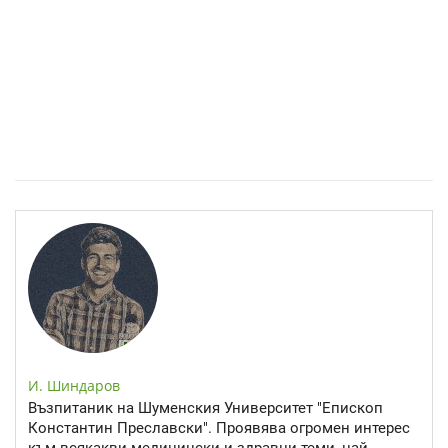
Спастичен колит: Как да разберем, че го имаме
И. Шиндаров
Възпитаник на Шуменския Университет "Епископ
Константин Преславски". Проявява огромен интерес