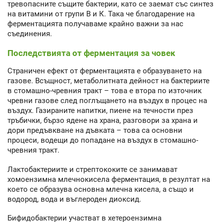
тревопасните същите бактерии, като се заемат със синтез
на витамини от групи В и К. Така че благодарение на
ферментацията получаваме крайно важни за нас
съединения.
Последствията от ферментация за човек
Страничен ефект от ферментацията е образуването на
газове. Всъщност, метаболитната дейност на бактериите
в стомашно-чревния тракт – това е втора по източник
чревни газове след поглъщането на въздух в процес на
въздух. Газираните напитки, пиене на течности през
тръбички, бързо ядене на храна, разговори за храна и
дори предъвкване на дъвката – това са основни
процеси, водещи до попадане на въздух в стомашно-
чревния тракт.
Лактобактериите и стрептококите се занимават
хомоензимна млечнокисела ферментация, в резултат на
което се образува основна млечна кисела, а също и
водород, вода и въглероден диоксид.
Бифидобактерии участват в хетероензимна