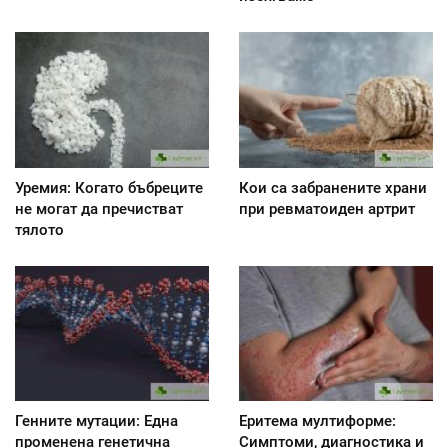
Уремия: Когато бъбреците
Кои са забранените храни
не могат да пречистват
при ревматоиден артрит
тялото
Генните мутации: Една
Еритема мултиформе:
променена генетична
Симптоми, диагностика и