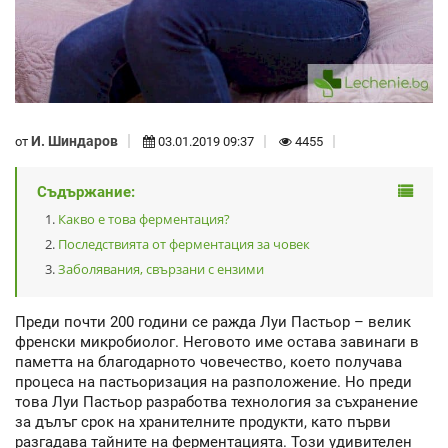
И. Шиндаров
от
03.01.2019 09:37
4455
Съдържание:
Какво е това ферментация?
Последствията от ферментация за човек
Заболявания, свързани с ензими
Преди почти 200 години се ражда Луи Пастьор – велик
френски микробиолог. Неговото име остава завинаги в
паметта на благодарното човечество, което получава
процеса на пастьоризация на разположение. Но преди
това Луи Пастьор разработва технология за съхранение
за дълъг срок на хранителните продукти, като първи
разгадава тайните на ферментацията. Този удивителен