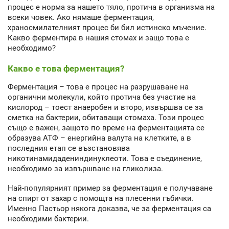
процес е норма за нашето тяло, протича в организма на
всеки човек. Ако нямаше ферментация,
храносмилателният процес би бил истинско мъчение.
Какво ферментира в нашия стомах и защо това е
необходимо?
Какво е това ферментация?
Ферментация – това е процес на разрушаване на
органични молекули, който протича без участие на
кислород – тоест анаеробен и второ, извършва се за
сметка на бактерии, обитаващи стомаха. Този процес
също е важен, защото по време на ферментацията се
образува АТФ – енергийна валута на клетките, а в
последния етап се възстановява
никотинамидадениндинуклеоти. Това е съединение,
необходимо за извършване на гликолиза.
Най-популярният пример за ферментация е получаване
на спирт от захар с помощта на плесенни гъбички.
Именно Пастьор някога доказва, че за ферментация са
необходими бактерии.