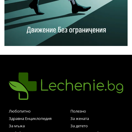
Любопитно
Полезно
Здравна Енциклопедия
За жената
За мъжа
За детето