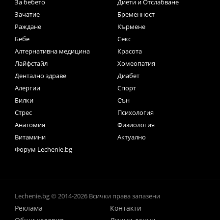
За бебето
Диети и Отслабване
Зачатие
Бременност
Раждане
Кърмене
Бебе
Секс
Алтернативна медицина
Красота
Лайфстайл
Хомеопатия
Дентално здраве
Диабет
Алергии
Спорт
Билки
Сън
Стрес
Психология
Анатомия
Физиология
Витамини
Актуално
Форум Lechenie.bg
Lechenie.bg © 2014-2026 Всички права запазени
Реклама
Контакти