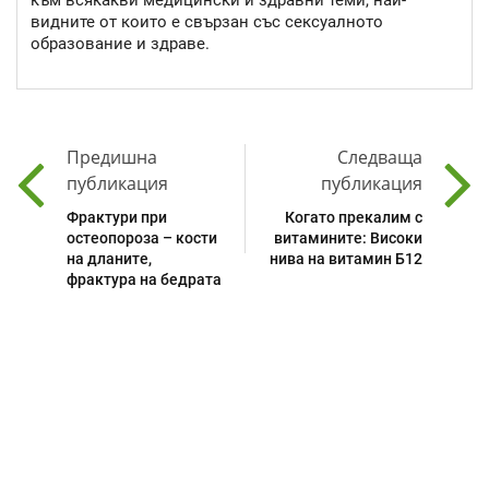
към всякакви медицински и здравни теми, най-
видните от които е свързан със сексуалното
образование и здраве.
Предишна
Следваща
публикация
публикация
Фрактури при
Когато прекалим с
остеопороза – кости
витамините: Високи
на дланите,
нива на витамин Б12
фрактура на бедрата