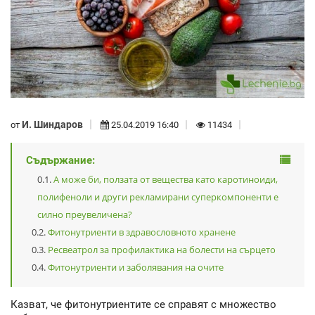
И. Шиндаров
от
25.04.2019 16:40
11434
Съдържание:
А може би, ползата от вещества като каротиноиди,
полифеноли и други рекламирани суперкомпоненти е
силно преувеличена?
Фитонутриенти в здравословното хранене
Ресвеатрол за профилактика на болести на сърцето
Фитонутриенти и заболявания на очите
Казват, че фитонутриентите се справят с множество