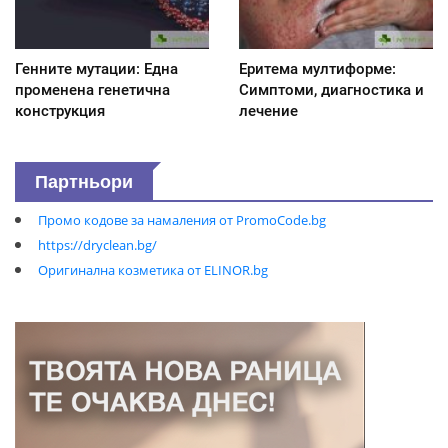
Генните мутации: Една
Еритема мултиформе:
променена генетична
Симптоми, диагностика и
конструкция
лечение
Партньори
Промо кодове за намаления от PromoCode.bg
https://dryclean.bg/
Оригинална козметика от ELINOR.bg