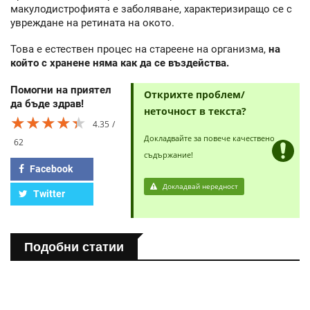
макулодистрофията е заболяване, характеризиращо се с
увреждане на ретината на окото.
Това е естествен процес на стареене на организма,
на
който с хранене няма как да се въздейства.
Помогни на приятел
Открихте проблем/
да бъде здрав!
неточност в текста?
★★★★★
★★★★★
★★★★★
4.35
Докладвайте за повече качествено
62
съдържание!
Facebook
Докладвай нередност
Twitter
Подобни статии
ПОЛЕЗНО