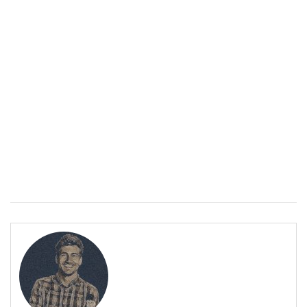
Спастичен колит: Как да разберем, че го имаме
ПОЛЕЗНО
Спастичен колит: Как да разберем, че го имаме