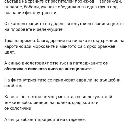
състава на храните от растителен произход – зеленчуци,
плодове, бобови, учените обединяват в една група под
название фитонутриенти.
От концентрацията на даден фитонутриент зависи цветът
на плодовете и зеленчуците.
Така например, благодарение на високото съдържание на
каротиноиди морковите и мангото са с ярко оранжев
цвят.
А синьо-виолетовият оттенък на патладжаните
се
обяснява с високото ниво на антоцианите.
На фитонутриентите се приписват едва ли не вълшебни
свойства.
Казват, че с тяхна помощ могат да се излекуват най-
тежките заболявания на човека, сред които и
онкологични.
А също забавят процесите на стареене.