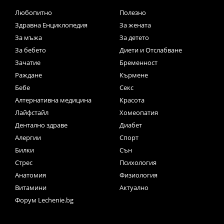
Любопитно
Полезно
Здравна Енциклопедия
За жената
За мъжа
За детето
За бебето
Диети и Отслабване
Зачатие
Бременност
Раждане
Кърмене
Бебе
Секс
Алтернативна медицина
Красота
Лайфстайл
Хомеопатия
Дентално здраве
Диабет
Алергии
Спорт
Билки
Сън
Стрес
Психология
Анатомия
Физиология
Витамини
Актуално
Форум Lechenie.bg