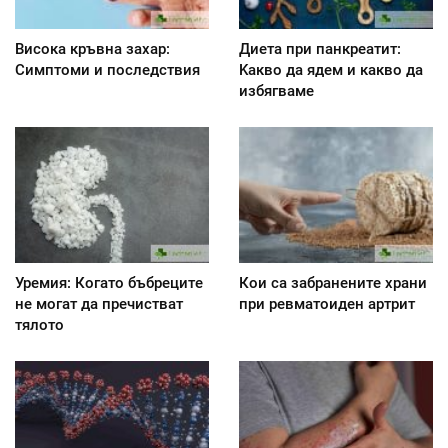
Висока кръвна захар:
Диета при панкреатит:
Симптоми и последствия
Kакво да ядем и какво да
избягваме
Уремия: Когато бъбреците
Кои са забранените храни
не могат да пречистват
при ревматоиден артрит
тялото