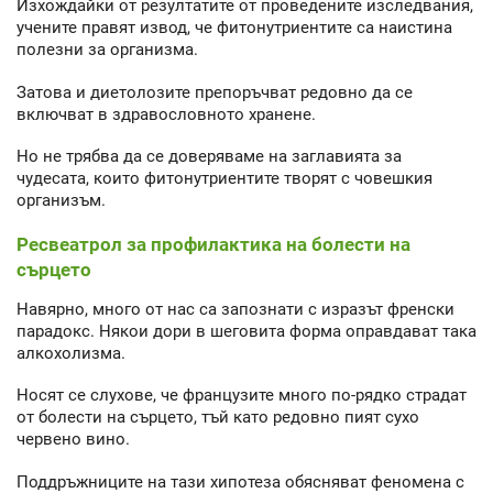
Изхождайки от резултатите от проведените изследвания,
учените правят извод, че фитонутриентите са наистина
полезни за организма.
Затова и диетолозите препоръчват редовно да се
включват в здравословното хранене.
Но не трябва да се доверяваме на заглавията за
чудесата, които фитонутриентите творят с човешкия
организъм.
Ресвеатрол за профилактика на болести на
сърцето
Навярно, много от нас са запознати с изразът френски
парадокс. Някои дори в шеговита форма оправдават така
алкохолизма.
Носят се слухове, че французите много по-рядко страдат
от болести на сърцето, тъй като редовно пият сухо
червено вино.
Поддръжниците на тази хипотеза обясняват феномена с