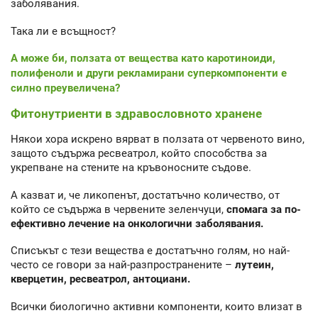
заболявания.
Така ли е всъщност?
А може би, ползата от вещества като каротиноиди,
полифеноли и други рекламирани суперкомпоненти е
силно преувеличена?
Фитонутриенти в здравословното хранене
Някои хора искрено вярват в ползата от червеното вино,
защото съдържа ресвеатрол, който способства за
укрепване на стените на кръвоносните съдове.
А казват и, че ликопенът, достатъчно количество, от
който се съдържа в червените зеленчуци,
спомага за по-
ефективно лечение на онкологични заболявания.
Списъкът с тези вещества е достатъчно голям, но най-
често се говори за най-разпространените –
лутеин,
кверцетин, ресвеатрол, антоциани.
Всички биологично активни компоненти, които влизат в