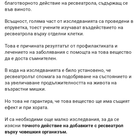
благотворното действие на ресвеатрола, съдържащ се
във виното.
Всъщност, голяма част от изследванията са проведени в
епруветка, тоест учените изучават въздействието на
ресвеатрола върху отделни клетки.
Това е причината резултатът от профилактиката и
лечението на заболявания с помощта на това вещество
да е доста съмнителен.
В хода на изследванията е било установено, че
ресвеатролът спомага за подобряване на състоянието и
за увеличаване продължителността на живота на
възрастни мишки.
Но това не гарантира, че това вещество ще има същият
ефект и при хората.
И са необходими още малко изследвания, за да се
изясни
точното действие на добавките с ресвеатрол
върху човешкия организъм.