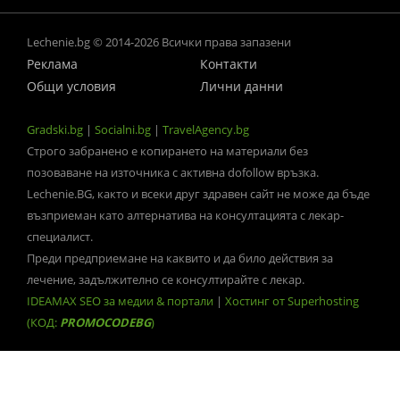
Lechenie.bg © 2014-2026 Всички права запазени
Реклама
Контакти
Общи условия
Лични данни
Gradski.bg
|
Socialni.bg
|
TravelAgency.bg
Строго забранено е копирането на материали без
позоваване на източника с активна dofollow връзка.
Lechenie.BG, както и всеки друг здравен сайт не може да бъде
възприеман като алтернатива на консултацията с лекар-
специалист.
Преди предприемане на каквито и да било действия за
лечение, задължително се консултирайте с лекар.
IDEAMAX SEO за медии & портали
|
Хостинг от Superhosting
(КОД:
PROMOCODEBG
)