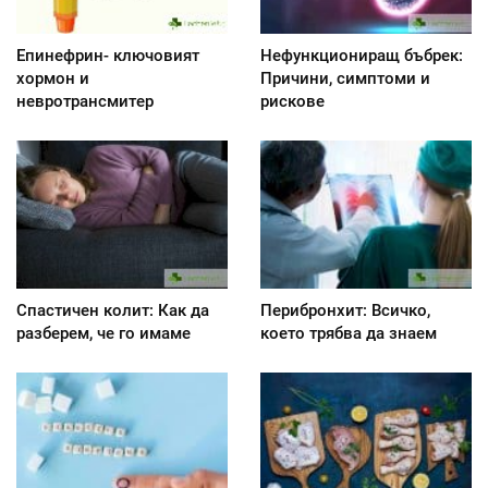
Епинефрин- ключовият
Нефункциониращ бъбрек:
хормон и
Причини, симптоми и
невротрансмитер
рискове
Спастичен колит: Как да
Перибронхит: Всичко,
разберем, че го имаме
което трябва да знаем