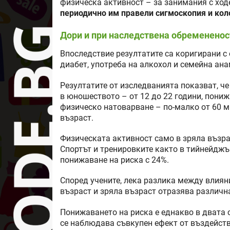
физическа активност – за занимания с ходе
периодично им правели сигмоскопия и кол
Дори и при наследствена обремененос
Впоследствие резултатите са коригирани с
диабет, употреба на алкохол и семейна ана
Резултатите от изследванията показват, ч
в юношеството – от 12 до 22 години, пониж
физическо натоварване – по-малко от 60 м
възраст.
Физическата активност само в зряла възр
Спортът и тренировките както в тийнейджър
понижаване на риска с 24%.
Според учените, лека разлика между влия
възраст и зряла възраст отразява различн
Понижаването на риска е еднакво в двата с
се наблюдава съвкупен ефект от въздейств