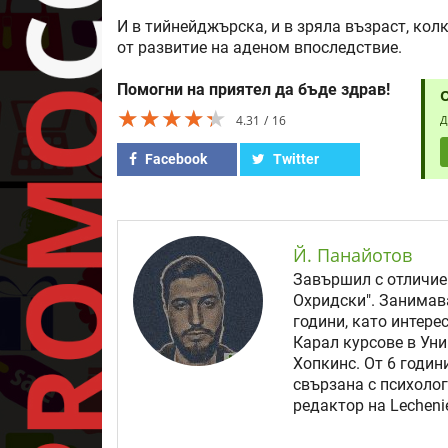
И в тийнейджърска, и в зряла възраст, кол
от развитие на аденом впоследствие.
Помогни на приятел да бъде здрав!
★★★★★
★★★★★
★★★★★
4.31
16
Д
Facebook
Twitter
Й. Панайотов
Завършил с отличие
Охридски". Занимав
години, като интере
Карал курсове в Уни
Хопкинс. От 6 годи
свързана с психолог
редактор на Lechenie