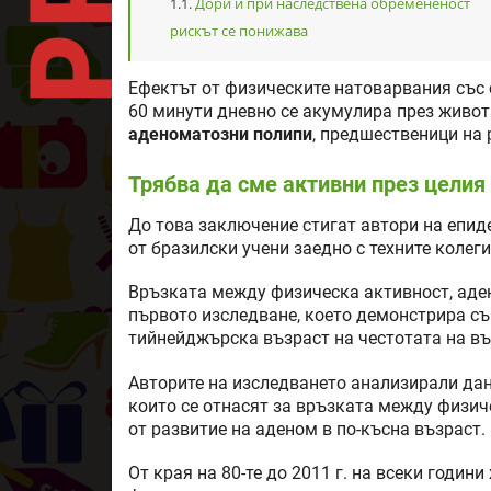
Дори и при наследствена обремененост
рискът се понижава
Ефектът от физическите натоварвания със 
60 минути дневно се акумулира през живот
аденоматозни полипи
, предшественици на 
Трябва да сме активни през целия 
До това заключение стигат автори на епид
от бразилски учени заедно с техните колег
Връзката между физическа активност, аден
първото изследване, което демонстрира съ
тийнейджърска възраст на честотата на в
Авторите на изследването анализирали данн
които се отнасят за връзката между физич
от развитие на аденом в по-късна възраст.
От края на 80-те до 2011 г. на всеки годин