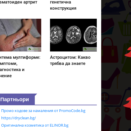
вматоиден артрит
генетична
конструкция
итема мултиформе:
Астроцитом: Какво
мптоми,
трябва да знаете
агностика и
чение
Партньори
Промо кодове за намаления от PromoCode.bg
https://dryclean.bg/
Оригинална козметика от ELINOR.bg