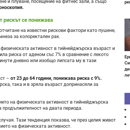
не и плуване, посещение на фитнес зали, а също
ре
оноскопия.
т рискът се понижава
 отчитане на известни рискови фактори като пушене,
мнеза за колоректален рак.
е физическата активност в тийнейджърска възраст и
ила риска от аденом със 7% в сравнение с лекото
Ер
инути дневно или изобщо липсата му в тази
Си
ди
ле
аст –
от 23 до 64 години, понижава риска с 9%.
ска, така и в зряла възраст допринасяли за
нието на физическата активност в тийнейджърска
а продължителност на двата периода.
лучая. Тази тенденция показва, че през целия живот
ието на физическата активност.