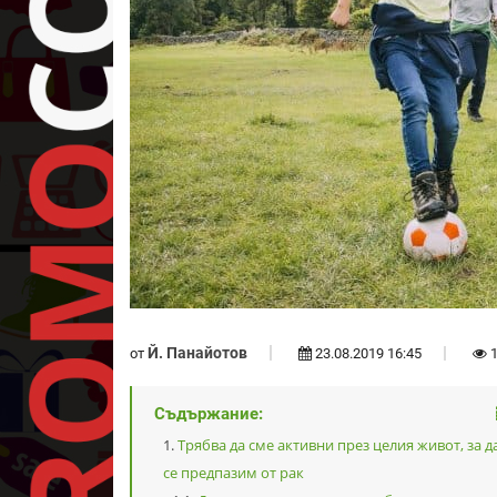
Й. Панайотов
от
23.08.2019 16:45
1
Съдържание:
Трябва да сме активни през целия живот, за д
се предпазим от рак