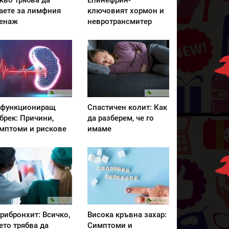
кво трябва да
Епинефрин-
аете за лимфния
ключовият хормон и
енаж
невротрансмитер
функциониращ
Спастичен колит: Как
брек: Причини,
да разберем, че го
мптоми и рискове
имаме
рибронхит: Всичко,
Висока кръвна захар:
ето трябва да
Симптоми и