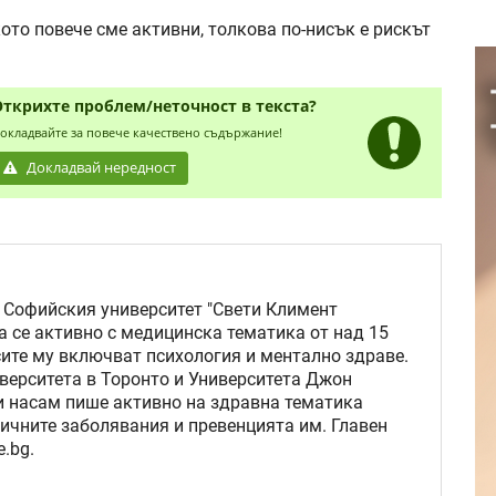
кото повече сме активни, толкова по-нисък е рискът
Открихте проблем/неточност в текста?
окладвайте за повече качествено съдържание!
Докладвай нередност
 Софийския университет "Свети Климент
а се активно с медицинска тематика от над 15
сите му включват психология и ментално здраве.
верситета в Торонто и Университета Джон
ни насам пише активно на здравна тематика
ичните заболявания и превенцията им. Главен
.bg.