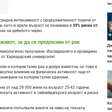
зн
средна интензивност с продължителност повече от
а, като в зряла възраст се понижава
с 39% риска от
рак на дебелото черво.
живот, за да се предпазим от рак
Ди
па
емиологично проучване. Изследването е проведено
яд
и от Харвардския университет.
из
ом и колоректален рак е добре известна, но това е
вкупно влияние на физическа активност още от
ъзникване на колоректални аденоми.
и от над 28 000 жени на възраст 25-42 години,
еската активност в тийнейджърска възраст и риска
Ко
и жените попълвали анкети за ниво на тяхната
хр