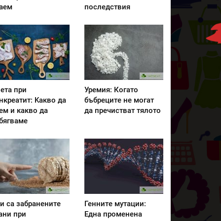
аем
последствия
ета при
Уремия: Когато
нкреатит: Kакво да
бъбреците не могат
ем и какво да
да пречистват тялото
бягваме
и са забранените
Генните мутации:
ани при
Една променена