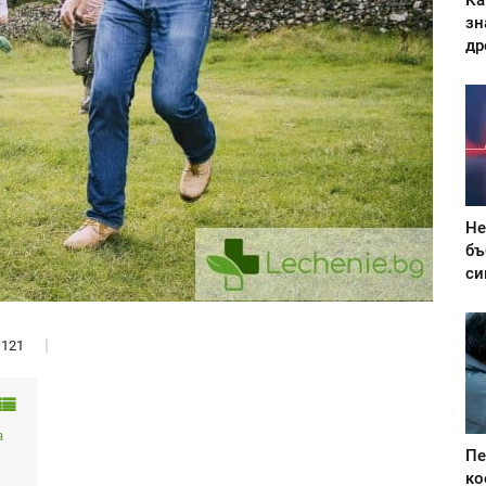
Ка
зн
др
Не
бъ
си
121
а
Пе
ко