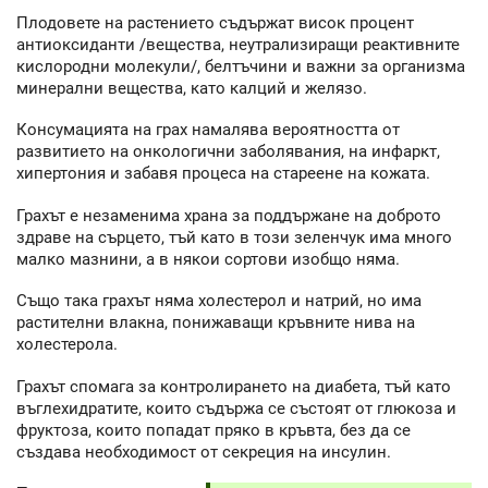
Плодовете на растението съдържат висок процент
антиоксиданти /вещества, неутрализиращи реактивните
кислородни молекули/, белтъчини и важни за организма
минерални вещества, като калций и желязо.
Консумацията на грах намалява вероятността от
развитието на онкологични заболявания, на инфаркт,
хипертония и забавя процеса на стареене на кожата.
Грахът е незаменима храна за поддържане на доброто
здраве на сърцето, тъй като в този зеленчук има много
малко мазнини, а в някои сортови изобщо няма.
Също така грахът няма холестерол и натрий, но има
растителни влакна, понижаващи кръвните нива на
холестерола.
Грахът спомага за контролирането на диабета, тъй като
въглехидратите, които съдържа се състоят от глюкоза и
фруктоза, които попадат пряко в кръвта, без да се
създава необходимост от секреция на инсулин.