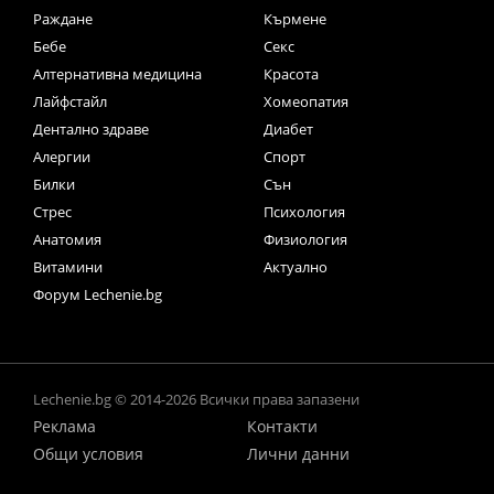
Раждане
Кърмене
Бебе
Секс
Алтернативна медицина
Красота
Лайфстайл
Хомеопатия
Дентално здраве
Диабет
Алергии
Спорт
Билки
Сън
Стрес
Психология
Анатомия
Физиология
Витамини
Актуално
Форум Lechenie.bg
Lechenie.bg © 2014-2026 Всички права запазени
Реклама
Контакти
Общи условия
Лични данни