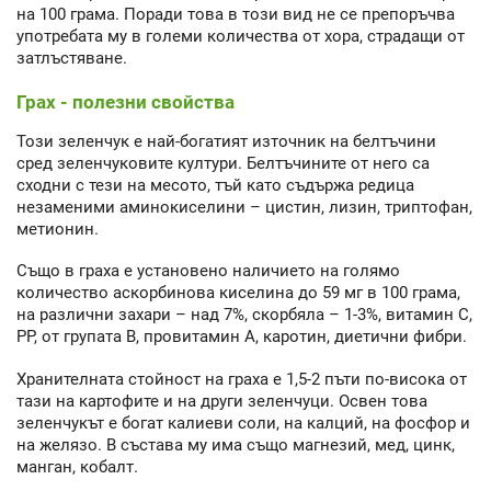
на 100 грама. Поради това в този вид не се препоръчва
употребата му в големи количества от хора, страдащи от
затлъстяване.
Грах - полезни свойства
Този зеленчук е най-богатият източник на белтъчини
сред зеленчуковите култури. Белтъчините от него са
сходни с тези на месото, тъй като съдържа редица
незаменими аминокиселини – цистин, лизин, триптофан,
метионин.
Също в граха е установено наличието на голямо
количество аскорбинова киселина до 59 мг в 100 грама,
на различни захари – над 7%, скорбяла – 1-3%, витамин С,
РР, от групата В, провитамин А, каротин, диетични фибри.
Хранителната стойност на граха е 1,5-2 пъти по-висока от
тази на картофите и на други зеленчуци. Освен това
зеленчукът е богат калиеви соли, на калций, на фосфор и
на желязо. В състава му има също магнезий, мед, цинк,
манган, кобалт.