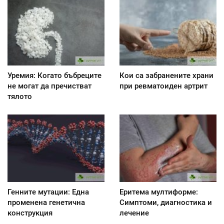
Уремия: Когато бъбреците
Кои са забранените храни
не могат да пречистват
при ревматоиден артрит
тялото
Генните мутации: Една
Еритема мултиформе:
променена генетична
Симптоми, диагностика и
конструкция
лечение