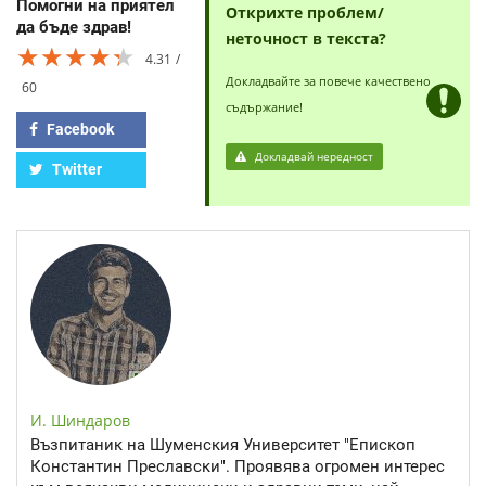
Помогни на приятел
Открихте проблем/
да бъде здрав!
неточност в текста?
★★★★★
★★★★★
★★★★★
4.31
Докладвайте за повече качествено
60
съдържание!
Facebook
Докладвай нередност
Twitter
И. Шиндаров
Възпитаник на Шуменския Университет "Епископ
Константин Преславски". Проявява огромен интерес