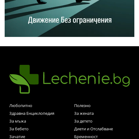
Любопитно
Полезно
Здравна Енциклопедия
За жената
За мъжа
За детето
За бебето
Диети и Отслабване
Зачатие
Бременност