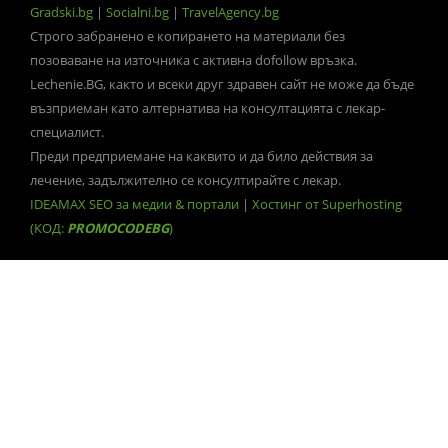
Gradski.bg
|
Socialni.bg
|
TravelAgency.bg
Строго забранено е копирането на материали без
позоваване на източника с активна dofollow връзка.
Lechenie.BG, както и всеки друг здравен сайт не може да бъде
възприеман като алтернатива на консултацията с лекар-
специалист.
Преди предприемане на каквито и да било действия за
лечение, задължително се консултирайте с лекар.
IDEAMAX SEO за медии & портали
|
Хостинг от Superhosting
(КОД:
PROMOCODEBG
)