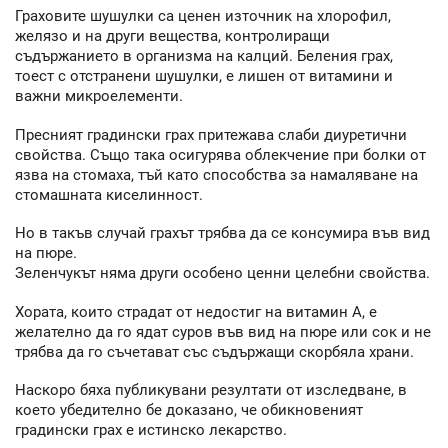
Граховите шушулки са ценен източник на хлорофил,
желязо и на други вещества, контролиращи
съдържанието в организма на калций. Беления грах,
тоест с отстранени шушулки, е лишен от витамини и
важни микроелементи.
Пресният градински грах притежава слаби диуретични
свойства. Също така осигурява облекчение при болки от
язва на стомаха, тъй като способства за намаляване на
стомашната киселинност.
Но в такъв случай грахът трябва да се консумира във вид
на пюре.
Зеленчукът няма други особено ценни целебни свойства.
Хората, които страдат от недостиг на витамин А, е
желателно да го ядат суров във вид на пюре или сок и не
трябва да го съчетават със съдържащи скорбяла храни.
Наскоро бяха публикувани резултати от изследване, в
което убедително бе доказано, че обикновеният
градински грах е истинско лекарство.