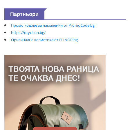
Партньори
Промо кодове за намаления от PromoCode.bg
https://dryclean.bg/
Оригинална козметика от ELINOR.bg