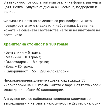
В зависимост от сорта той има различна форма, размер и
цвят. Всяка шушулка съдържа 4-10 семена, подредени в
редица.
Формата и цвета на семената са разнообразни, като
повърхността им е гладка или набръчкана. Цветът на
кожата на семената съответства на този на цветовете на
растението.
Хранителна стойност в 100 грама
• Белтъчини – 5 грама;
• Мазнини – 0.3 грама;
• Въглехидрати – 8.4 грама;
• Вода – 80 грама;
• Калоричност – 55 – 298 килокалории;
Нискокалорична, диетична храна, съдържаща 55
килокалории на 100 грама. Когато е варен, от граха човек
може да си набави 60 килокалории.
А в сушен вид се наблюдава повишено количество
въглехидрати и неговата калоричност е 298 килокалории