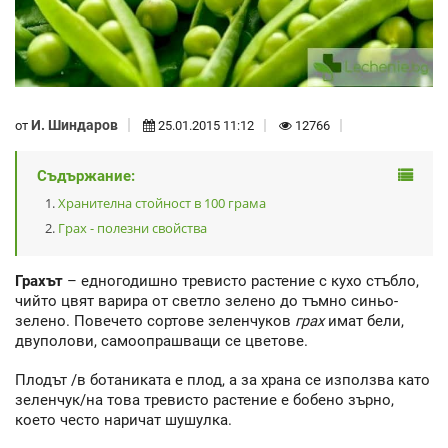
И. Шиндаров
от
25.01.2015 11:12
12766
Съдържание:
Хранителна стойност в 100 грама
Грах - полезни свойства
Грахът
– едногодишно тревисто растение с кухо стъбло,
чийто цвят варира от светло зелено до тъмно синьо-
зелено. Повечето сортове зеленчуков
грах
имат бели,
двуполови, самоопрашващи се цветове.
Плодът /в ботаниката е плод, а за храна се използва като
зеленчук/на това тревисто растение е бобено зърно,
което често наричат шушулка.