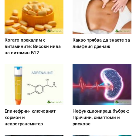
Когато прекалим с
Какво трябва да знаете за
витамините: Високи нива
лимфния дренаж
на витамин Б12
Епинефрин- ключовият
Нефункциониращ бъбрек:
хормон и
Причини, симптоми и
невротрансмитер
рискове