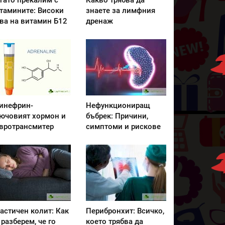
гато прекалим с
Какво трябва да
тамините: Високи
знаете за лимфния
ва на витамин Б12
дренаж
инефрин-
Нефункциониращ
ючовият хормон и
бъбрек: Причини,
вротрансмитер
симптоми и рискове
астичен колит: Как
Перибронхит: Всичко,
 разберем, че го
което трябва да