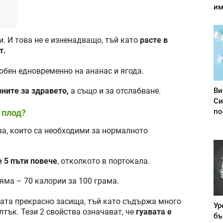
им
и. И това не е изненадващо, тъй като
расте в
т.
добен едновременно на ананас и ягода.
Ви
зните за здравето,
а също и за отслабване.
Си
по
 плод?
а, които са необходими за нормалното
е 5 пъти повече
, отколкото в портокала.
яма – 70 калории за 100 грама.
ата прекрасно засища, тъй като съдържа много
Ур
лтък. Тези 2 свойства означават, че
гуавата е
бъ