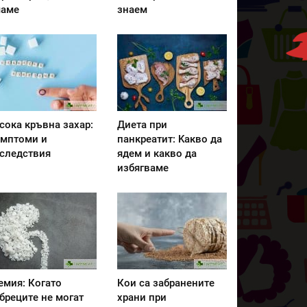
аме
знаем
сока кръвна захар:
Диета при
мптоми и
панкреатит: Kакво да
следствия
ядем и какво да
избягваме
емия: Когато
Кои са забранените
бреците не могат
храни при