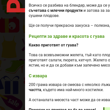
Всичко се разбива на блендер, може да се 
съчетава с млечни продукти
и затова за за
сушени плодове.
Ще се получи прекрасна закуска – полезна
Рецепти за здраве и красота с гуава
Какво приготвят от гуава?
Това са всевъзможни желета, тъй като пло
приготвят салати, пюрета, кетчуп. Желето 
ястие, но и да се добави към запечено месо
С извара
200 грама извара се смесва с няколко лъжи
частта
, където има най-много костилки.
А останалата месеста част може да се изва
Помогни на приятел да бъде здрав!