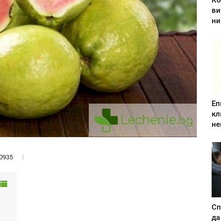
Ко
ви
ни
Еп
кл
не
0935
Сп
да