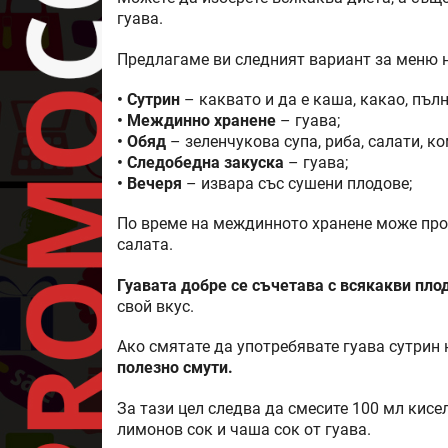
гуава.
Предлагаме ви следният вариант за меню н
• Сутрин
– каквато и да е каша, какао, пъл
• Междинно хранене
– гуава;
• Обяд
– зеленчукова супа, риба, салати, ко
• Следобедна закуска
– гуава;
• Вечеря
– извара със сушени плодове;
По време на междинното хранене може прос
салата.
Гуавата добре се съчетава с всякакви пло
свой вкус.
Ако смятате да употребявате гуава сутрин 
полезно смути.
За тази цел следва да смесите 100 мл кисе
лимонов сок и чаша сок от гуава.