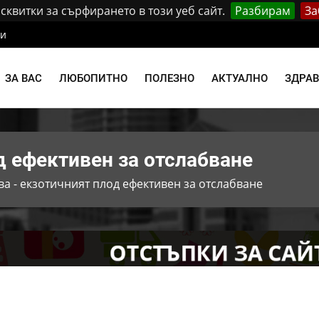
квитки за сърфирането в този уеб сайт.
Разбирам
За
ти
ЗА ВАС
ЛЮБОПИТНО
ПОЛЕЗНО
АКТУАЛНО
ЗДРА
д eфективен за отслабване
ва - екзотичният плод eфективен за отслабване