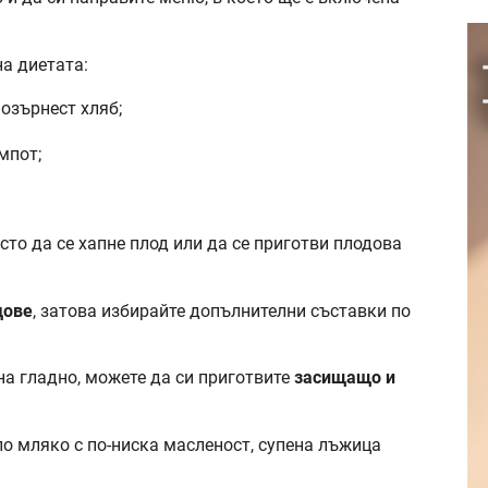
а диетата:
нозърнест хляб;
мпот;
то да се хапне плод или да се приготви плодова
дове
, затова избирайте допълнителни съставки по
на гладно, можете да си приготвите
засищащо и
ло мляко с по-ниска масленост, супена лъжица