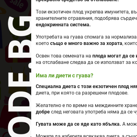
Този екзотичен плод укрепва имунитета, в
хранителните отравяния, подобрява сърдеч
ендокринната система.
Употребата на гуава спомага за нормализ
което
също е много важно за хората
, коит
Освен това семената на
плода могат да се
на отслабване следва да се използват за 
Има ли диети с гуава?
Специална диета с този екзотичен плод ня
диета, при която са разрешени плодове.
Желателно е по време на междинните хране
добре
след неговата употреба няма да се ч
Гувата може да се яде като ябълка.
А може
Можете да изберете всякаква диета, а също