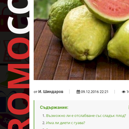
И. Шиндаров
от
09.12.2016 22:21
1
Съдържание:
Възможно ли е отслабване със сладък плод?
Има ли диети с гуава?