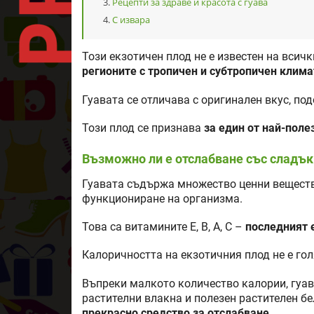
Рецепти за здраве и красота с гуава
С извара
Този екзотичен плод не е известен на всичк
регионите с тропичен и субтропичен клима
Гуавата се отличава с оригинален вкус, по
Този плод се признава
за един от най-поле
Възможно ли е отслабване със сладък
Гуавата съдържа множество ценни веществ
функциониране на организма.
Това са витамините Е, В, А, С –
последният 
Калоричността на екзотичния плод не е гол
Въпреки малкото количество калории, гуав
растителни влакна и полезен растителен бе
прекрасно средство за отслабване.