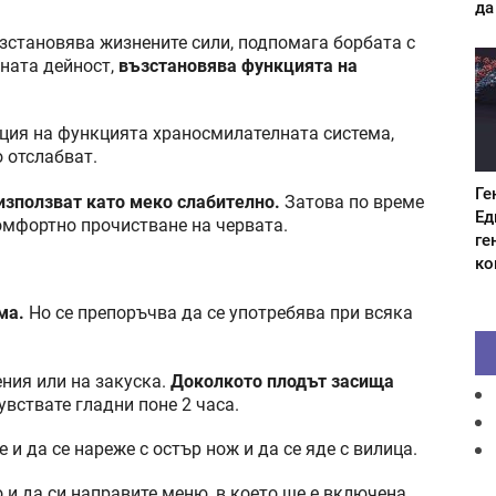
да
ъзстановява жизнените сили, подпомага борбата с
ната дейност,
възстановява функцията на
ация на функцията храносмилателната система,
о отслабват.
Ге
 използват като меко слабително.
Затова по време
Ед
комфортно прочистване на червата.
ге
ко
ма.
Но се препоръчва да се употребява при всяка
ния или на закуска.
Доколкото плодът засища
увствате гладни поне 2 часа.
 и да се нареже с остър нож и да се яде с вилица.
 и да си направите меню, в което ще е включена