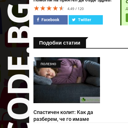
★★★★★
★★★★★
★★★★★
4.49
120
Д
Facebook
Twitter
Подобни статии
ПОЛЕЗНО
Спастичен колит: Как да
разберем, че го имаме