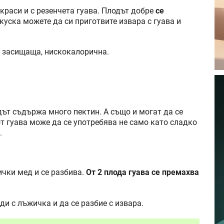
украси и с резенчета гуава. Плодът добре
се
куска можете да си приготвите извара с гуава и
, засищаща, нискокалорична.
дът съдържа много пектин. А също и могат да се
от гуава може да се употребява не само като сладко
.
чки мед и се разбива.
От 2 плода гуава се премахва
ди с лъжичка и да се разбие с извара.