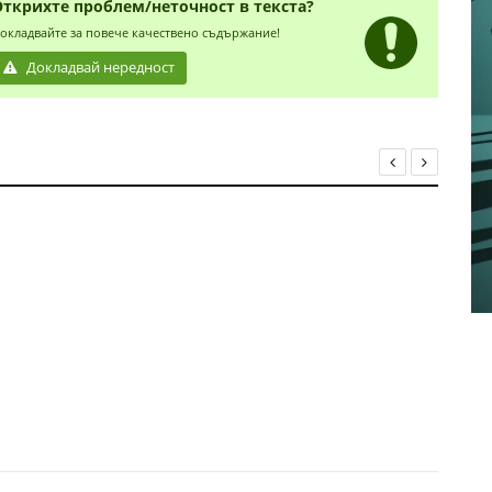
Открихте проблем/неточност в текста?
окладвайте за повече качествено съдържание!
Докладвай нередност