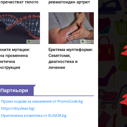
 пречистват тялото
ревматоиден артрит
нните мутации:
Еритема мултиформе:
на променена
Симптоми,
нетична
диагностика и
нструкция
лечение
Партньори
Промо кодове за намаления от PromoCode.bg
https://dryclean.bg/
Оригинална козметика от ELINOR.bg