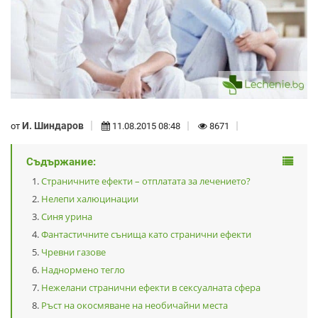
И. Шиндаров
от
11.08.2015 08:48
8671
Съдържание:
Страничните ефекти – отплатата за лечението?
Нелепи халюцинации
Синя урина
Фантастичните сънища като странични ефекти
Чревни газове
Наднормено тегло
Нежелани странични ефекти в сексуалната сфера
Ръст на окосмяване на необичайни места