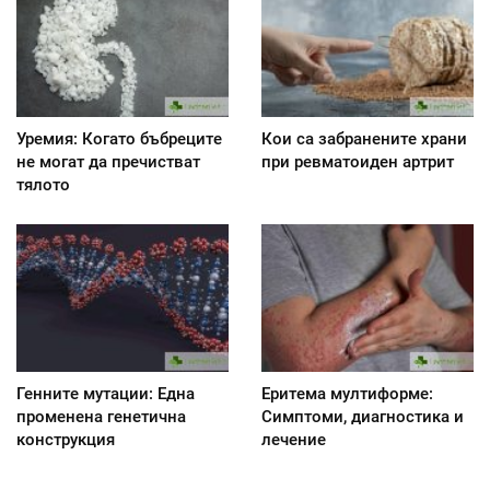
Уремия: Когато бъбреците
Кои са забранените храни
не могат да пречистват
при ревматоиден артрит
тялото
Генните мутации: Една
Еритема мултиформе:
променена генетична
Симптоми, диагностика и
конструкция
лечение