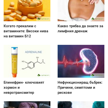
Когато прекалим с
Какво трябва да знаете за
витамините: Високи нива
лимфния дренаж
на витамин Б12
Епинефрин- ключовият
Нефункциониращ бъбрек:
хормон и
Причини, симптоми и
невротрансмитер
рискове