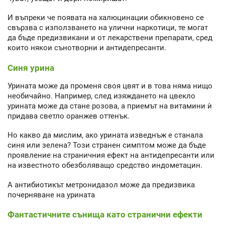
И въпреки че появата на халюцинации обикновено се
свързва с използването на улични наркотици, те могат
да бъде предизвикани и от лекарствени препарати, сред
които някои сънотворни и антидепресанти.
Синя урина
Урината може да променя своя цвят и в това няма нищо
необичайно. Например, след изяждането на цвекло
урината може да стане розова, а приемът на витамини ѝ
придава светло оранжев оттенък.
Но какво да мислим, ако урината изведнъж е станала
синя или зелена? Този странен симптом може да бъде
проявление на страничния ефект на антидепресанти или
на известното обезболяващо средство индометацин.
А антибиотикът метронидазол може да предизвика
почерняване на урината
Фантастичните сънища като странични ефекти