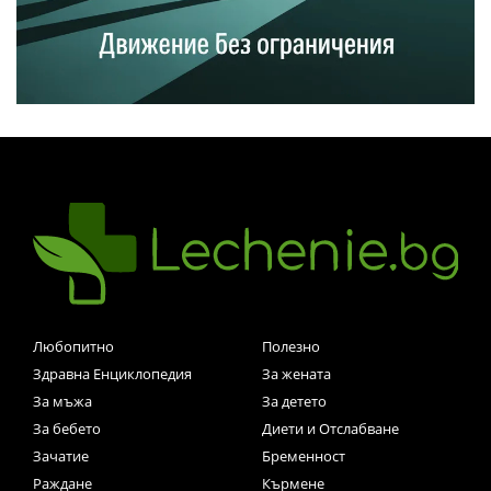
Любопитно
Полезно
Здравна Енциклопедия
За жената
За мъжа
За детето
За бебето
Диети и Отслабване
Зачатие
Бременност
Раждане
Кърмене