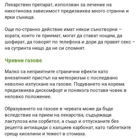
Лекарствен препарат, използван за лечение на
никотинова зависимост предизвиква много странни и
ярки сънища.
Още по-странно действие имат някои сънотворни –
хората, които ги приемат, могат да стават нощем, да
шофират, да говорят по телефона и дори да правят секс –
на сутринта нищо да не си спомнят.
Чревни газове
Малко са неприятните странични ефекти като
внезапният пристъп на метеоризъм с последвано
неволно изпускане на газове. Подуването на корема
предизвиква дискомфорт и понякога поставя човек в
неловко положение.
Образуването на газове в червата може да бъде
вследствие на прием на лекарства, съдържащи
лактулоза или сорбитол, а също и отпусканите без
рецепта антиациди с калциев карбонат, като таблетките
срещу киселини и тежест в стомаха.