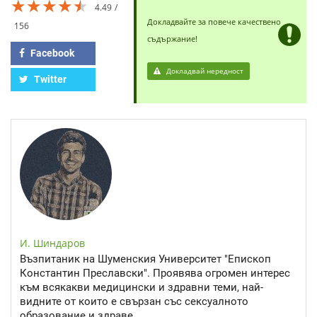
★★★★★
★★★★★
★★★★★
4.49
Докладвайте за повече качествено
156
съдържание!
Facebook
Докладвай нередност
Twitter
И. Шиндаров
Възпитаник на Шуменския Университет "Епископ
Константин Преславски". Проявява огромен интерес
към всякакви медицински и здравни теми, най-
видните от които е свързан със сексуалното
образование и здраве.