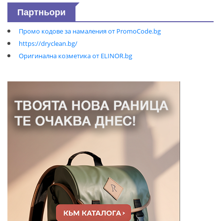
Партньори
Промо кодове за намаления от PromoCode.bg
https://dryclean.bg/
Оригинална козметика от ELINOR.bg