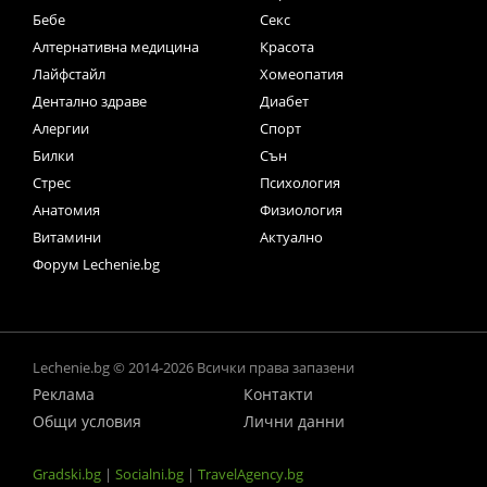
Бебе
Секс
Алтернативна медицина
Красота
Лайфстайл
Хомеопатия
Дентално здраве
Диабет
Алергии
Спорт
Билки
Сън
Стрес
Психология
Анатомия
Физиология
Витамини
Актуално
Форум Lechenie.bg
Lechenie.bg © 2014-2026 Всички права запазени
Реклама
Контакти
Общи условия
Лични данни
Gradski.bg
|
Socialni.bg
|
TravelAgency.bg