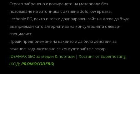
Строго забранено е копирането на материали без
позоваване на източника с активна dofollow връзка.
Lechenie.BG, както и всеки друг здравен сайт не може да бъде
възприеман като алтернатива на консултацията с лекар-
специалист.
Преди предприемане на каквито и да било действия за
лечение, задължително се консултирайте с лекар.
IDEAMAX SEO за медии & портали
|
Хостинг от Superhosting
(КОД:
PROMOCODEBG
)