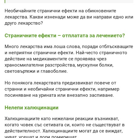
Необичайните странични ефекти на обикновените
лекарства. Какви изненади може да ви направи едно или
друго лекарство?
Страничните ефекти – отплатата за лечението?
Много лекарства има лоша слова, поради отблъскващите
и неприятни странични ефекти. Най-често страничното
действие на медикаментите се проявява чрез
храносмилателни разстройства, мускулни болки,
световъртежи и главоболие.
Но понякога лекарствата предизвикват повече от
странни и необичайни странични ефекти, например
посиняване на урината или внезапно заспиване.
Нелепи халюцинации
Халюцинациите като нежелани реакции възникват,
когато човек със сетивата си, които не съществуват в
действителност. Халюцинациите могат да се виждат,
чуват, усещат и дори помиришат.