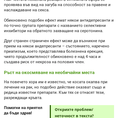
проявява във вид на загуба на способност за правене и
наслаждаване на секса.
Обикновено подобен ефект имат някои антидепресанти и
по-точно групата препарати с названието селективни
инхибитори на обратното захващане на серотонина.
Друг странен страничен ефект може да възникне при
прием на някои андепресанти – състоянието, наречено
приапизъм, което представлява болезнена ерекция,
чиято продължителност обикновено е над 4 часа и
създава риск от некроза на половия член.
Ръст на окосмяване на необичайни места
На повечето хора им е известно, че косата окапва при
лечение на рак, но подобно действие оказват също и
редица известни препарати. Към тях се отнасят тези,
разреждащи кръвта.
Помогни на приятел
Открихте проблем/
да бъде здрав!
неточност в текста?