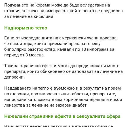
Подуването на корема може да бъде вследствие на
страничен ефект на омепразол, който често се предписва
за лечение на киселини
Наднормено тегло
Едно от изследванията на американски учени показва,
че някои хора, които приемали препарат срещу
биполярно разстройство, качвали по 10 килограма за
период от 3 месеца.
Такива странични ефекти могат да предизвикат и много
препарати, които обикновено се използват за лечение на
депресии.
Наддаването на тегло е възможно и в резултат на прием
на стероиди, противозачатъчни таблетки, препаратите,
изписвани като заместваща хормонална терапия и някои
лекарства за лечение на захарен диабет.
Нежелани странични ефекти в сексуалната сфера
Най-честата нежелана реакция в интимната сфера се