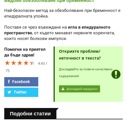
Видове обезболяване при бременност
Най-безопасен метод за обезболяване при бременност е
епидуралната упойка.
Поставя се чрез въвеждане на
игла в епидуралното
пространство
, от където минават нервните коренчета,
които носят болкови импулси.
Помогни на приятел
Открихте проблем/
да бъде здрав!
неточност в текста?
★★★★★
★★★★★
★★★★★
4.43
Докладвайте за повече качествено
75
съдържание!
Facebook
Докладвай нередност
Twitter
Подобни статии