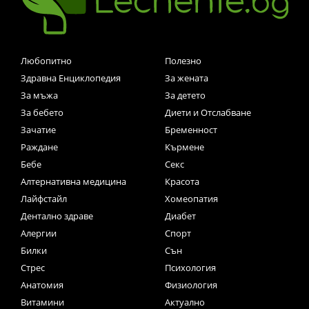
Любопитно
Полезно
Здравна Енциклопедия
За жената
За мъжа
За детето
За бебето
Диети и Отслабване
Зачатие
Бременност
Раждане
Кърмене
Бебе
Секс
Алтернативна медицина
Красота
Лайфстайл
Хомеопатия
Дентално здраве
Диабет
Алергии
Спорт
Билки
Сън
Стрес
Психология
Анатомия
Физиология
Витамини
Актуално