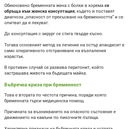
Обикновено бременната жена с болки в корема
се
обръща към женска консултация
, където ѝ поставят
диагноза „опасност от прекъсване на бременността“ и се
опитват да я лекуват.
До консултация с хирург се стига твърде късно.
Тогава основният метод за лечение на остър апандисит е
само оперативното отстраняване на възпаления
израстък.
В противен случай се развива перитонит, който
застрашава живота на бъдещата майка.
Бъбречна криза при бременност
Това е втората по честота причина, поради която
бременната търси медицинска помощ.
Причината за възникването на опасното състояние е
движението на камъни по пикочните пътища.
Характерни признаци на бъбречната криза е острата