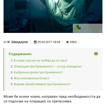
И. Шиндаров
от
25.03.2017 18:04
6964
Съдържание:
В какви случаи не трябва да се чака?
Операция при бременност – остър апандисит
Бъбречна криза при бременност
Жлъчнокаменна болест
Видове обезболяване при бременност
Може би всеки човек, изправен пред необходимостта да
се подложи на операция, се притеснява.