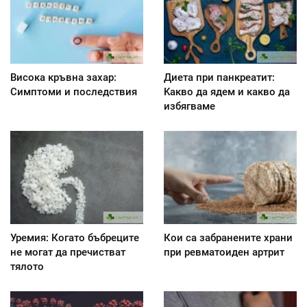
Висока кръвна захар:
Диета при панкреатит:
Симптоми и последствия
Kакво да ядем и какво да
избягваме
Уремия: Когато бъбреците
Кои са забранените храни
не могат да пречистват
при ревматоиден артрит
тялото