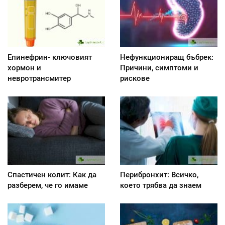
Епинефрин- ключовият
Нефункциониращ бъбрек:
хормон и
Причини, симптоми и
невротрансмитер
рискове
Спастичен колит: Как да
Перибронхит: Всичко,
разберем, че го имаме
което трябва да знаем