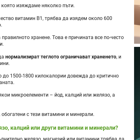
 която изяждаме няколко пъти.
ество витамин В1, трябва да изядем около 600
.
а правилното хранене. Това е причината все по-често
и.
 да
нормализират теглото ограничават храненето
, и
ини.
 до 1500-1800 килокалории довежда до критично
аната.
якои микроелементи – йод, калций или желязо, а
 обогатени с тези витамини и минерали.
язо, калций или други витамини и минерали?
пълнително желязо, магнезий или витамини трябва да