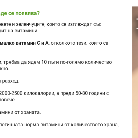
ъде се появява?
ете и зеленчуците, които се изглеждат със
цит на витамини.
-малко витамин С и А
, отколкото тези, които са
, трябва да ядем 10 пъти по-голямо количество
жно.
 разход.
000-2500 килокалории, а преди 50-80 години с
повече.
амини от храната.
логичната норма витамини от количеството храна,