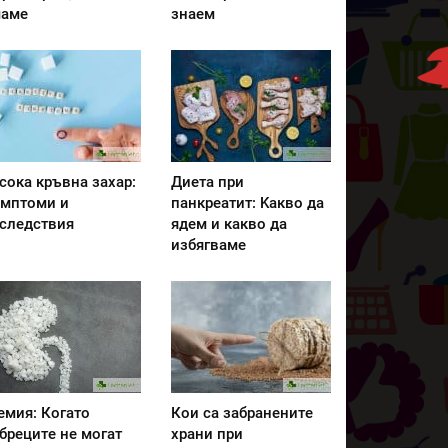
аме
знаем
сока кръвна захар:
Диета при
мптоми и
панкреатит: Kакво да
следствия
ядем и какво да
избягваме
емия: Когато
Кои са забранените
бреците не могат
храни при