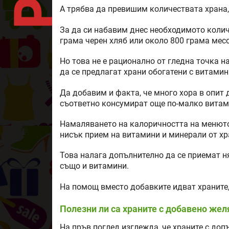
А трябва да превишим количествата храна,
За да си набавим днес необходимото колич
грама черен хляб или около 800 грама месо
Но това не е рационално от гледна точка н
да се предлагат храни обогатени с витамин
Да добавим и факта, че много хора в опит
съответно консумират още по-малко витам
Намаляването на калоричността на менюто
нисък прием на витамини и минерали от хр
Това налага допълнително да се приемат н
също и витамини.
На помощ вместо добавките идват храните,
Полезни ли са храните с добавено жел
На пръв поглед изглежда, че храните с до