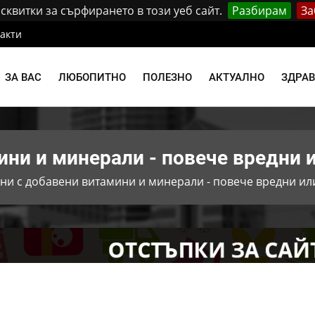
квитки за сърфирането в този уеб сайт.
Разбирам
За
акти
ЗА ВАС
ЛЮБОПИТНО
ПОЛЕЗНО
АКТУАЛНО
ЗДРА
ини и минерали - повече вредни 
ни с добавени витамини и минерали - повече вредни ил