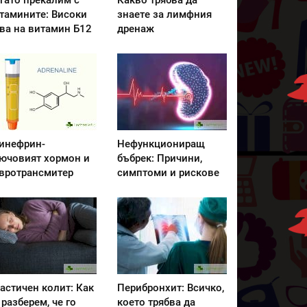
гато прекалим с
Какво трябва да
тамините: Високи
знаете за лимфния
ва на витамин Б12
дренаж
инефрин-
Нефункциониращ
ючовият хормон и
бъбрек: Причини,
вротрансмитер
симптоми и рискове
астичен колит: Как
Перибронхит: Всичко,
 разберем, че го
което трябва да