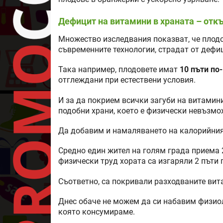
Дефицит на витамини в храната – отк
Множество изследвания показват, че плодов
съвременните технологии, страдат от дефи
Така например, плодовете имат
10 пъти по
отглеждани при естествени условия.
И за да покрием всички загуби на витамини
подобни храни, което е физически невъзмо
Да добавим и намаляването на калорийния
Средно един жител на голям града приема 2
физически труд хората са изгаряли 2 пъти 
Съответно, са покривали разходваните вит
Днес обаче не можем да си набавим физио
която консумираме.