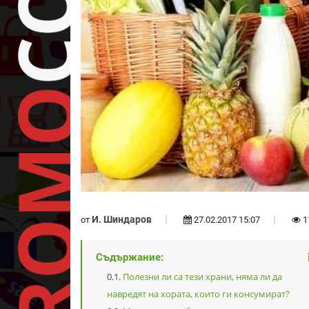
И. Шиндаров
от
27.02.2017 15:07
1
Съдържание:
Полезни ли са тези храни, няма ли да
навредят на хората, които ги консумират?