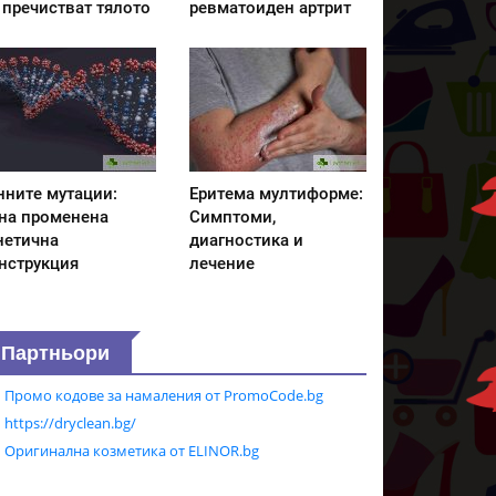
 пречистват тялото
ревматоиден артрит
нните мутации:
Еритема мултиформе:
на променена
Симптоми,
нетична
диагностика и
нструкция
лечение
Партньори
Промо кодове за намаления от PromoCode.bg
https://dryclean.bg/
Оригинална козметика от ELINOR.bg