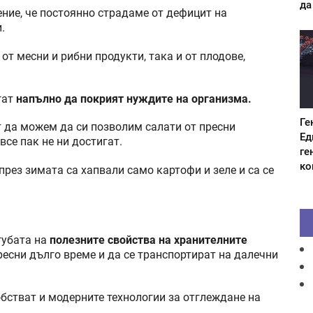
да
ение, че постоянно страдаме от дефицит на
.
от месни и рибни продукти, така и от плодове,
гат
напълно да покрият нуждите на организма.
Ге
т да можем да си позволим салати от пресни
Ед
все пак не ни достигат.
ге
ко
рез зимата са хапвали само картофи и зеле и са се
губата на
полезните свойства на хранителните
пресни дълго време и да се транспортират на далечни
бстват и модерните технологии за отглеждане на