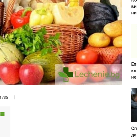
Ко
ви
ни
Еп
кл
не
1735
Сп
да