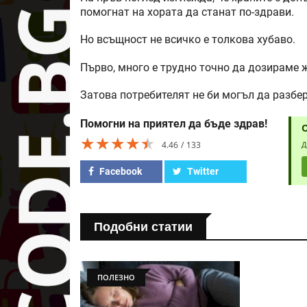
помогнат на хората да станат по-здрави.
Но всъщност не всичко е толкова хубаво.
Първо, много е трудно точно да дозираме ж
Затова потребителят не би могъл да разбе
Помогни на приятел да бъде здрав!
★★★★★
★★★★★
★★★★★
4.46
133
Д
Facebook
Twitter
Подобни статии
ПОЛЕЗНО