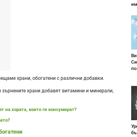
им
Ви
Си
по
рещаме храни, обогатени с различни добавки.
м зърнените храни добавят витамини и минерали,
ят на хората, които ги консумират?
вето?
Ур
богатени
бъ