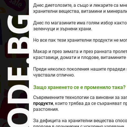
Днес диетолозите, а също и лекарите са мн
хранителни вещества, витамини и минерали
Днес по магазините има голям избор както 
зеленчуци и зърнени храни.
Но все пак тези хранителни продукти не мо
Макар и през зимата и през ранната проле
краставици, домати и плодове, витамините 
Преди няколко поколения нашите прадеди п
чувствали отлично.
Защо храненето се е променило така?
Съвременните технологии са виновни за за
продукти
, които трябва да се съхраняват 
разстояния.
За дефицита на хранителни вещества спосо
плодове в оранжерии с ускорено узряване.