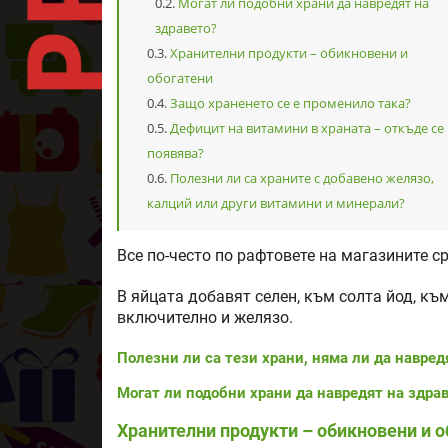
Могат ли подобни храни да навредят на
здравето?
Хранителни продукти – обикновени и
обогатени
Защо храненето се е променило така?
Дефицит на витамини в храната – откъде се
появява?
Полезни ли са храните с добавено желязо,
калций или други витамини и минерали?
Все по-често по рафтовете на магазините с
В яйцата добавят селен, към солта йод, къ
включително и желязо.
Полезни ли са тези храни, няма ли да навред
Могат ли подобни храни да навредят на здра
Хранителни продукти – обикновени и о