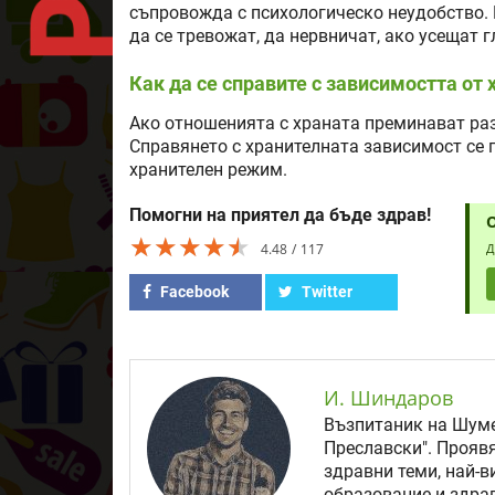
съпровожда с психологическо неудобство. 
да се тревожат, да нервничат, ако усещат г
Как да се справите с зависимостта от 
Ако отношенията с храната преминават разу
Справянето с хранителната зависимост се 
хранителен режим.
Помогни на приятел да бъде здрав!
★★★★★
★★★★★
★★★★★
4.48
117
Д
Facebook
Twitter
И. Шиндаров
Възпитаник на Шуме
Преславски". Прояв
здравни теми, най-в