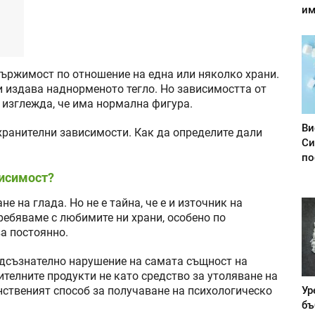
им
ържимост по отношение на една или няколко храни.
и издава наднорменото тегло. Но зависимостта от
 изглежда, че има нормална фигура.
Ви
 хранителни зависимости. Как да определите дали
Си
по
висимост?
е на глада. Но не е тайна, че е и източник на
ребяваме с любимите ни храни, особено по
ва постоянно.
дсъзнателно нарушение на самата същност на
ителните продукти не като средство за утоляване на
Ур
нственият способ за получаване на психологическо
бъ