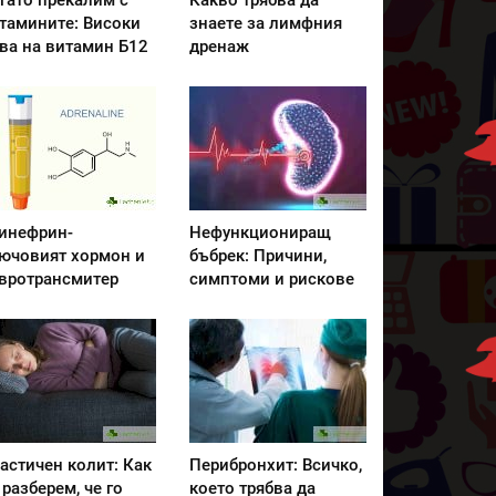
гато прекалим с
Какво трябва да
тамините: Високи
знаете за лимфния
ва на витамин Б12
дренаж
инефрин-
Нефункциониращ
ючовият хормон и
бъбрек: Причини,
вротрансмитер
симптоми и рискове
астичен колит: Как
Перибронхит: Всичко,
 разберем, че го
което трябва да