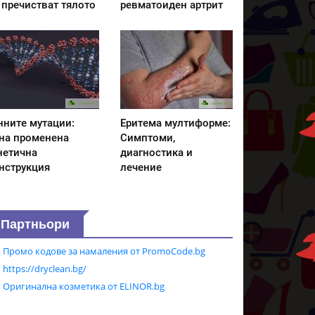
 пречистват тялото
ревматоиден артрит
нните мутации:
Еритема мултиформе:
на променена
Симптоми,
нетична
диагностика и
нструкция
лечение
Партньори
Промо кодове за намаления от PromoCode.bg
https://dryclean.bg/
Оригинална козметика от ELINOR.bg