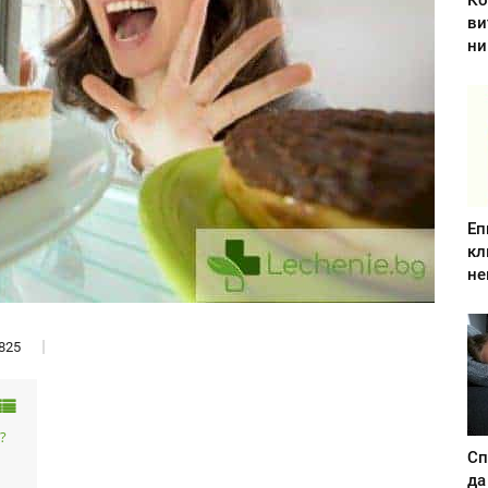
Ко
ви
ни
Еп
кл
не
825
?
Сп
да