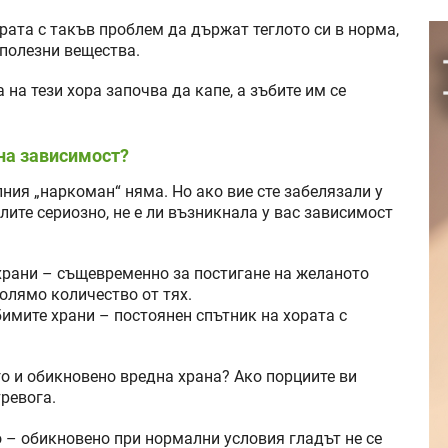
рата с такъв проблем да държат теглото си в норма,
 полезни вещества.
 на тези хора започва да капе, а зъбите им се
лна зависимост?
ния „наркоман“ няма. Но ако вие сте забелязали у
лите сериозно, не е ли възникнала у вас зависимост
храни – същевременно за постигане на желаното
олямо количество от тях.
имите храни – постоянен спътник на хората с
ого и обикновено вредна храна? Ако порциите ви
тревога.
о – обикновено при нормални условия гладът не се