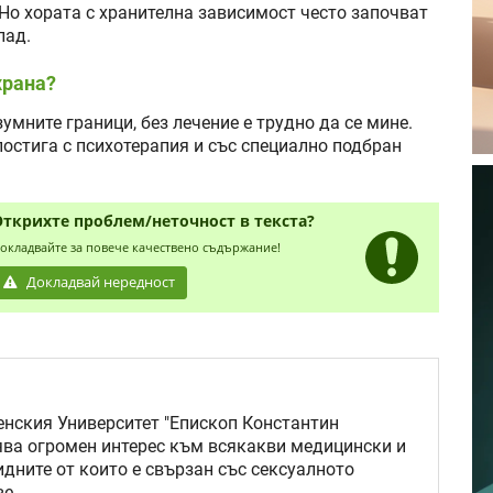
Но хората с хранителна зависимост често започват
лад.
храна?
мните граници, без лечение е трудно да се мине.
постига с психотерапия и със специално подбран
Открихте проблем/неточност в текста?
окладвайте за повече качествено съдържание!
Докладвай нередност
нския Университет "Епископ Константин
ява огромен интерес към всякакви медицински и
идните от които е свързан със сексуалното