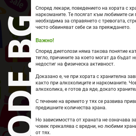
Според лекари, поведението на хората с хр
наркоманите. Те посягат към любимите си п
необходима за справянето с тревогата, стр
често обвиняват себе си за преяждането.
Важно!
Според диетолози няма такова понятие ка
тегло, причините за което могат да бъдат
недостиг на физическа активност.
Доказано е, че при хората с хранителна за
както при алкохолиците и наркоманите. Чов
алкохолика, е готов да яде, докато хранит
С течение на времето у тях се развива при
предишните количества храна.
Но зависимостта от храната не означава з
човек прекалява с вредни, но любими хран
от тях.