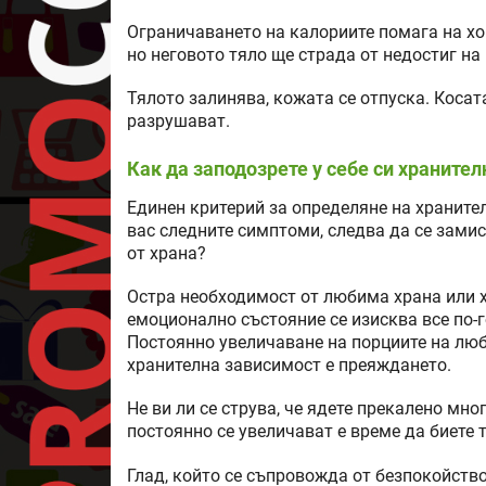
Ограничаването на калориите помага на хо
но неговото тяло ще страда от недостиг на
Тялото залинява, кожата се отпуска. Косата
разрушават.
Как да заподозрете у себе си храните
Единен критерий за определяне на хранител
вас следните симптоми, следва да се замис
от храна?
Остра необходимост от любима храна или 
емоционално състояние се изисква все по-г
Постоянно увеличаване на порциите на люб
хранителна зависимост е преяждането.
Не ви ли се струва, че ядете прекалено мн
постоянно се увеличават е време да биете 
Глад, който се съпровожда от безпокойств