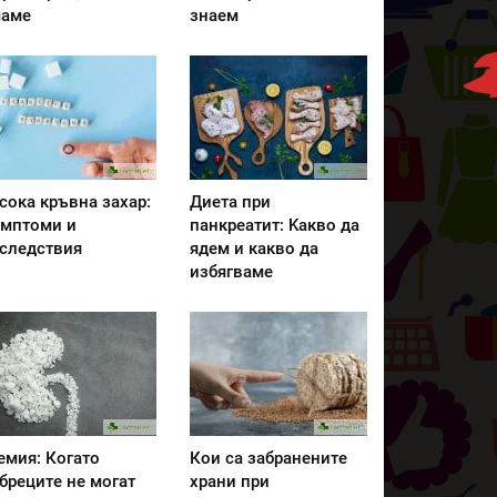
аме
знаем
сока кръвна захар:
Диета при
мптоми и
панкреатит: Kакво да
следствия
ядем и какво да
избягваме
емия: Когато
Кои са забранените
бреците не могат
храни при