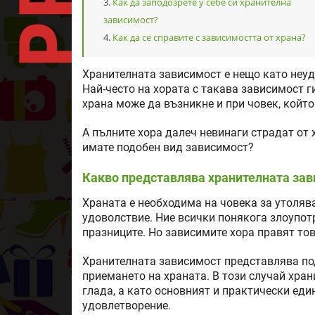
Как да заподозрете у себе си хранителна
зависимост?
Как да се справите с зависимостта от храна?
Хранителната зависимост е нещо като неуд
Най-често на хората с такава зависимост г
храна може да възникне и при човек, който
А пълните хора далеч невинаги страдат от
имате подобен вид зависимост?
Какво представлява хранителната за
Храната е необходима на човека за утоляван
удоволствие. Ние всички понякога злоупот
празниците. Но зависимите хора правят то
Хранителната зависимост представлява по
приемането на храната. В този случай хран
глада, а като основният и практически еди
удовлетворение.