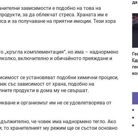
да
анителни зависимости е подобно на това на
родукти, за да облекчат стреса. Храната им е
еса и за получаване на приятни емоции. Тези хора
то „кръгла комплементация“, но има – наднормено
Ге
 няколко, включително и обичайното преяждане и
Ед
ге
ко
висимост се установяват подобни химични процеси,
ек със зависимост от храна, подобно на
елните продукти в дома му не свършат.
викване и организмът им не се удовлетворява от
адължително, че човек има наднормено тегло. Ако
и, то хранителният му режим ще се състои основно