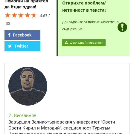
Помогни на приятел
Открихте проблем/
да бъде здрав!
неточност в текста?
★★★★★
★★★★★
★★★★★
4.63
Докладвайте за повече качествено
38
съдържание!
Facebook
Докладвай нередност
Twitter
И. Веселинов
Завършил Великотърновския университет "Свети
Свети Кирил и Методий", специалност Туризъм.