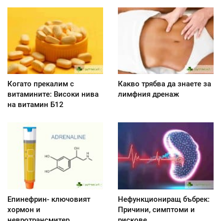
Когато прекалим с
Какво трябва да знаете за
витамините: Високи нива
лимфния дренаж
на витамин Б12
Епинефрин- ключовият
Нефункциониращ бъбрек:
хормон и
Причини, симптоми и
невротрансмитер
рискове