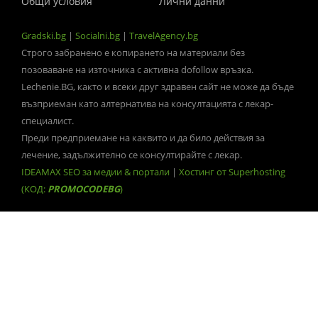
Общи условия
Лични данни
Gradski.bg
|
Socialni.bg
|
TravelAgency.bg
Строго забранено е копирането на материали без
позоваване на източника с активна dofollow връзка.
Lechenie.BG, както и всеки друг здравен сайт не може да бъде
възприеман като алтернатива на консултацията с лекар-
специалист.
Преди предприемане на каквито и да било действия за
лечение, задължително се консултирайте с лекар.
IDEAMAX SEO за медии & портали
|
Хостинг от Superhosting
(КОД:
PROMOCODEBG
)