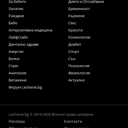
За бебето
Диети и Отслабване
Зачатие
Бременност
Раждане
Кърмене
Бебе
Секс
Алтернативна медицина
Красота
Лайфстайл
Хомеопатия
Дентално здраве
Диабет
Алергии
Спорт
Билки
Сън
Стрес
Психология
Анатомия
Физиология
Витамини
Актуално
Форум Lechenie.bg
Lechenie.bg © 2014-2026 Всички права запазени
Реклама
Контакти