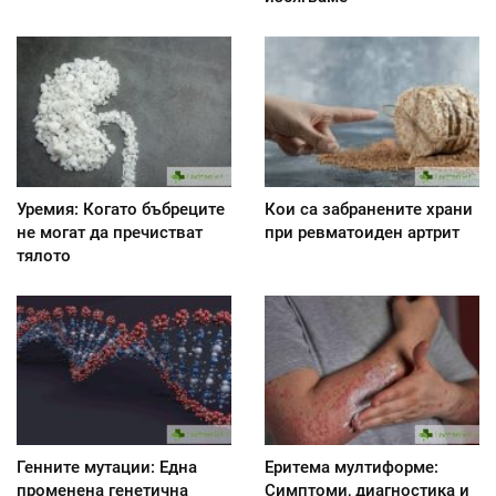
Уремия: Когато бъбреците
Кои са забранените храни
не могат да пречистват
при ревматоиден артрит
тялото
Генните мутации: Една
Еритема мултиформе:
променена генетична
Симптоми, диагностика и