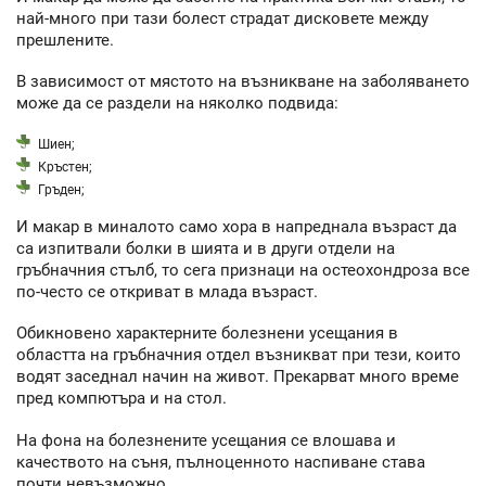
най-много при тази болест страдат дисковете между
прешлените.
В зависимост от мястото на възникване на заболяването
може да се раздели на няколко подвида:
Шиен;
Кръстен;
Гръден;
И макар в миналото само хора в напреднала възраст да
са изпитвали болки в шията и в други отдели на
гръбначния стълб, то сега признаци на остеохондроза все
по-често се откриват в млада възраст.
Обикновено характерните болезнени усещания в
областта на гръбначния отдел възникват при тези, които
водят заседнал начин на живот. Прекарват много време
пред компютъра и на стол.
На фона на болезнените усещания се влошава и
качеството на съня, пълноценното наспиване става
почти невъзможно.