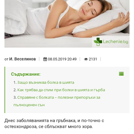
И. Веселинов
от
08.05.2019 20:49
2131
Съдържание:
Защо възниква болка в шията
Как трябва да спим при болки в шията и гърба
Справяне с болката – полезни препоръки за
пълноценен сън
Днес заболяванията на гръбнака, и по-точно с
остеохондроза, се сблъскват много хора.