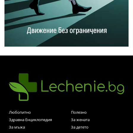
Любопитно
Полезно
Здравна Енциклопедия
За жената
За мъжа
За детето