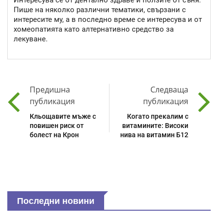
Интересува се от дентално здраве и ползите от съня.
Пише на няколко различни тематики, свързани с
интересите му, а в последно време се интересува и от
хомеопатията като алтернативно средство за
лекуване.
Предишна
Следваща
публикация
публикация
Кльощавите мъже с
Когато прекалим с
повишен риск от
витамините: Високи
болест на Крон
нива на витамин Б12
Последни новини