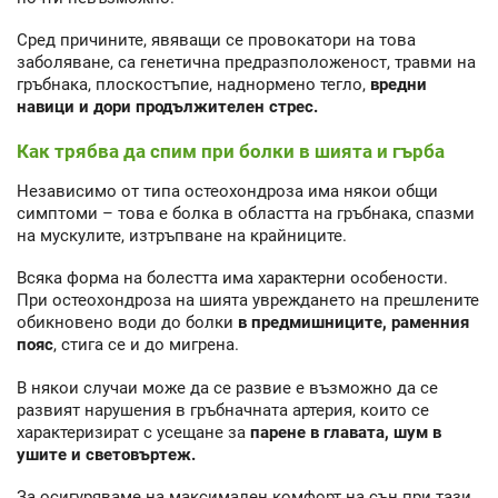
Сред причините, явяващи се провокатори на това
заболяване, са генетична предразположеност, травми на
гръбнака, плоскостъпие, наднормено тегло,
вредни
навици и дори продължителен стрес.
Как трябва да спим при болки в шията и гърба
Независимо от типа остеохондроза има някои общи
симптоми – това е болка в областта на гръбнака, спазми
на мускулите, изтръпване на крайниците.
Всяка форма на болестта има характерни особености.
При остеохондроза на шията увреждането на прешлените
обикновено води до болки
в предмишниците, раменния
пояс
, стига се и до мигрена.
В някои случаи може да се развие е възможно да се
развият нарушения в гръбначната артерия, които се
характеризират с усещане за
парене в главата, шум в
ушите и световъртеж.
За осигуряваме на максимален комфорт на сън при тази