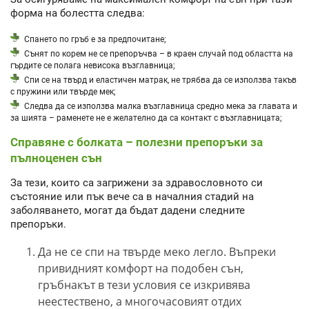
форма на болестта следва:
Спането по гръб е за предпочитане;
Сънят по корем не се препоръчва – в краен случай под областта на
гърдите се полага невисока възглавница;
Спи се на твърд и еластичен матрак, не трябва да се използва такъв
с пружини или твърде мек;
Следва да се използва малка възглавница средно мека за главата и
за шията – раменете не е желателно да са контакт с възглавницата;
Справяне с болката – полезни препоръки за
пълноценен сън
За тези, които са загрижени за здравословното си
състояние или пък вече са в началния стадий на
заболяването, могат да бъдат дадени следните
препоръки.
Да не се спи на твърде меко легло. Въпреки
привидният комфорт на подобен сън,
гръбнакът в тези условия се изкривява
неестествено, а многочасовият отдих