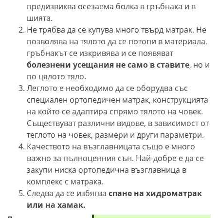
предизвиква осезаема болка в гръбнака и в
шията.
Не трябва да се купува много твърд матрак. Не
позволява на тялото да се потопи в материала,
гръбнакът се изкривява и се появяват
болезнени усещания не само в ставите
, но и
по цялото тяло.
Леглото е необходимо да се оборудва със
специален ортопедичен матрак, конструкцията
на който се адаптира спрямо тялото на човек.
Съществуват различни видове, в зависимост от
теглото на човек, размери и други параметри.
Качеството на възглавницата също е много
важно за пълноценния сън. Най-добре е да се
закупи ниска ортопедична възглавница в
комплекс с матрака.
Следва да се избягва
спане на хидроматрак
или на хамак.