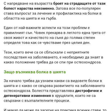
С напредване на възрастта
броят на страдащите от тази
болест нараства неизменно.
Затова все по-популярен
става въпросът за лечение и профилактика на болки в
областта на шията и на гърба.
Един от най-важните аспекти на този проблем е
правилният сън. Човек прекарва в леглото една трета от
своя живот и качеството на съня до голяма степен
определя това как се чувстваме през целия ден.
Тези, които вече са се сблъскали с неприятните
последствия на заболяването, е необходимо да знаят в
какво положение трябва да се спи при остеохондроза.
Защо възниква болка в шията
За начало трябва да узнаем какви са видовете болки в
шията и с какво се свързва развитието на заболяването
остеохондроза. Болестта представлява
дистрофични и
дегенеративни изменения
в хрущялите, които не са
свързани с възпалителните процеси.
И макар да може да засегне на практика всички стави, то