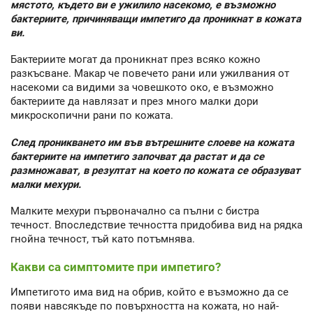
мястото, където ви е ужилило насекомо, е възможно
бактериите, причиняващи импетиго да проникнат в кожата
ви.
Бактериите могат да проникнат през всяко кожно
разкъсване. Макар че повечето рани или ужилвания от
насекоми са видими за човешкото око, е възможно
бактериите да навлязат и през много малки дори
микроскопични рани по кожата.
След проникването им във вътрешните слоеве на кожата
бактериите на импетиго започват да растат и да се
размножават, в резултат на което по кожата се образуват
малки мехури.
Малките мехури първоначално са пълни с бистра
течност. Впоследствие течността придобива вид на рядка
гнойна течност, тъй като потъмнява.
Какви са симптомите при импетиго?
Импетигото има вид на обрив, който е възможно да се
появи навсякъде по повърхността на кожата, но най-