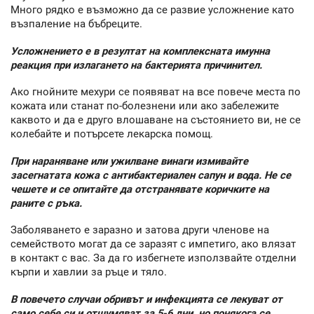
Много рядко е възможно да се развие усложнение като
възпаление на бъбреците.
Усложнението е в резултат на комплексната имунна
реакция при излагането на бактерията причинител.
Ако гнойните мехури се появяват на все повече места по
кожата или станат по-болезнени или ако забележите
каквото и да е друго влошаване на състоянието ви, не се
колебайте и потърсете лекарска помощ.
При нараняване или ужилване винаги измивайте
засегнатата кожа с антибактериален сапун и вода. Не се
чешете и се опитайте да отстранявате коричките на
раните с ръка.
Заболяването е заразно и затова други членове на
семейството могат да се заразят с импетиго, ако влязат
в контакт с вас. За да го избегнете използвайте отделни
кърпи и хавлии за ръце и тяло.
В повечето случаи обривът и инфекцията се лекуват от
само себе си и отшумяват за 5-6 дни, но понякога се