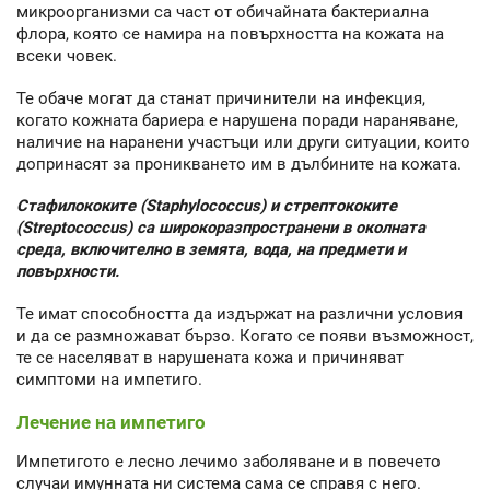
микроорганизми са част от обичайната бактериална
флора, която се намира на повърхността на кожата на
всеки човек.
Те обаче могат да станат причинители на инфекция,
когато кожната бариера е нарушена поради нараняване,
наличие на наранени участъци или други ситуации, които
допринасят за проникването им в дълбините на кожата.
Стафилококите (Staphylococcus) и стрептококите
(Streptococcus) са широкоразпространени в околната
среда, включително в земята, вода, на предмети и
повърхности.
Те имат способността да издържат на различни условия
и да се размножават бързо. Когато се появи възможност,
те се населяват в нарушената кожа и причиняват
симптоми на импетиго.
Лечение на импетиго
Импетигото е лесно лечимо заболяване и в повечето
случаи имунната ни система сама се справя с него.