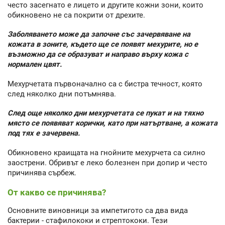
често засегнато е лицето и другите кожни зони, които
обикновено не са покрити от дрехите.
Заболяването може да започне със зачервяване на
кожата в зоните, където ще се появят мехурите, но е
възможно да се образуват и направо върху кожа с
нормален цвят.
Мехурчетата първоначално са с бистра течност, която
след няколко дни потъмнява.
След още няколко дни мехурчетата се пукат и на тяхно
място се появяват корички, като при натъртване, а кожата
под тях е зачервена.
Обикновено краищата на гнойните мехурчета са силно
заострени. Обривът е леко болезнен при допир и често
причинява сърбеж.
От какво се причинява?
Основните виновници за импетигото са два вида
бактерии - стафилококи и стрептококи. Тези