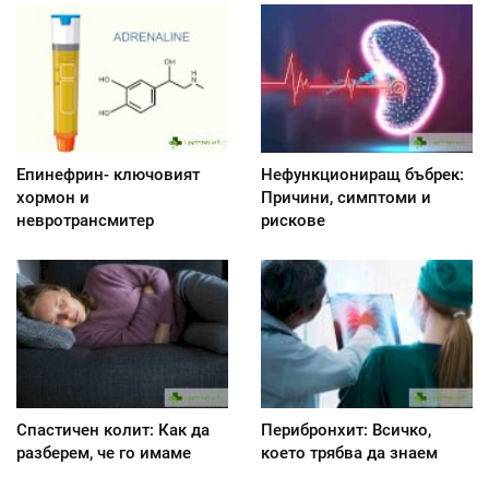
Епинефрин- ключовият
Нефункциониращ бъбрек:
хормон и
Причини, симптоми и
невротрансмитер
рискове
Спастичен колит: Как да
Перибронхит: Всичко,
разберем, че го имаме
което трябва да знаем