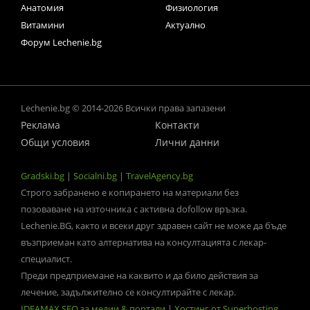
Анатомия
Физиология
Витамини
Актуално
Форум Lechenie.bg
Lechenie.bg © 2014-2026 Всички права запазени
Реклама
Контакти
Общи условия
Лични данни
Gradski.bg
|
Socialni.bg
|
TravelAgency.bg
Строго забранено е копирането на материали без
позоваване на източника с активна dofollow връзка.
Lechenie.BG, както и всеки друг здравен сайт не може да бъде
възприеман като алтернатива на консултацията с лекар-
специалист.
Преди предприемане на каквито и да било действия за
лечение, задължително се консултирайте с лекар.
IDEAMAX SEO за медии & портали
|
Хостинг от Superhosting