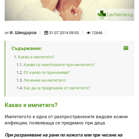
И. Шиндаров
от
31.07.2014 09:03
12646
Съдържание:
Какво е импетиго?
Какви са симптомите при импетиго?
От какво се причинява?
Лечение на импетиго
Как да се предпазим от импетиго?
Какво е импетиго?
Импетигото е една от разпространените видове кожни
инфекции, появяваща се предимно при деца.
При разраняване на рани по кожата или при чесане на