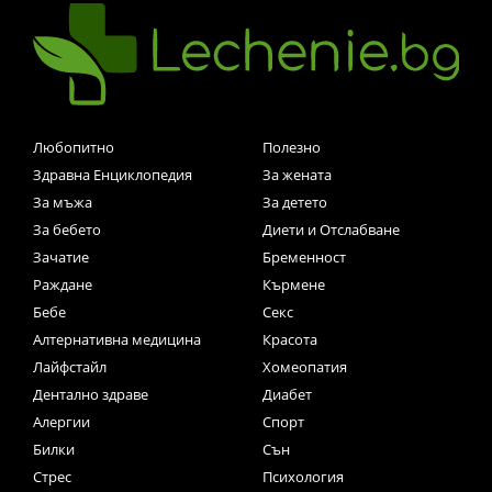
Любопитно
Полезно
Здравна Енциклопедия
За жената
За мъжа
За детето
За бебето
Диети и Отслабване
Зачатие
Бременност
Раждане
Кърмене
Бебе
Секс
Алтернативна медицина
Красота
Лайфстайл
Хомеопатия
Дентално здраве
Диабет
Алергии
Спорт
Билки
Сън
Стрес
Психология