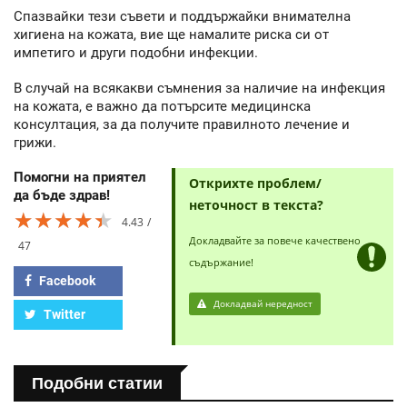
Спазвайки тези съвети и поддържайки внимателна
хигиена на кожата, вие ще намалите риска си от
импетиго и други подобни инфекции.
В случай на всякакви съмнения за наличие на инфекция
на кожата, е важно да потърсите медицинска
консултация, за да получите правилното лечение и
грижи.
Помогни на приятел
Открихте проблем/
да бъде здрав!
неточност в текста?
★★★★★
★★★★★
★★★★★
4.43
Докладвайте за повече качествено
47
съдържание!
Facebook
Докладвай нередност
Twitter
Подобни статии