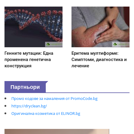
Генните мутации: Една
Еритема мултиформе:
променена генетична
Симптоми, диагностика и
конструкция
лечение
Партньори
Промо кодове за намаления от PromoCode.bg
https://dryclean.bg/
Оригинална козметика от ELINOR.bg