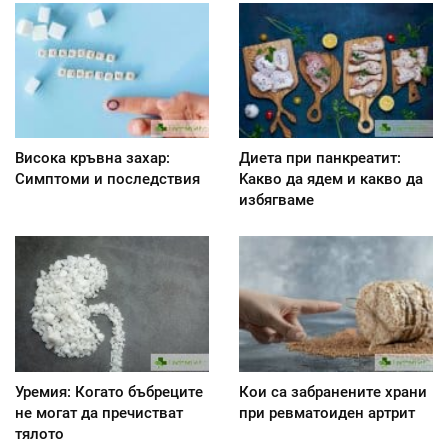
Висока кръвна захар:
Диета при панкреатит:
Симптоми и последствия
Kакво да ядем и какво да
избягваме
Уремия: Когато бъбреците
Кои са забранените храни
не могат да пречистват
при ревматоиден артрит
тялото