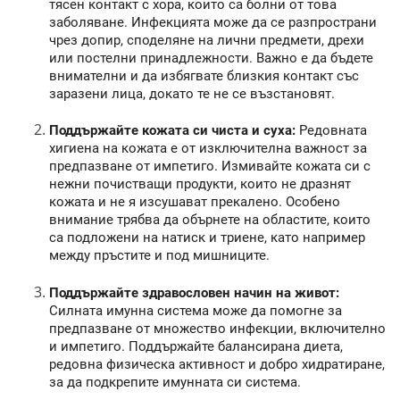
тясен контакт с хора, които са болни от това
заболяване. Инфекцията може да се разпространи
чрез допир, споделяне на лични предмети, дрехи
или постелни принадлежности. Важно е да бъдете
внимателни и да избягвате близкия контакт със
заразени лица, докато те не се възстановят.
Поддържайте кожата си чиста и суха:
Редовната
хигиена на кожата е от изключителна важност за
предпазване от импетиго. Измивайте кожата си с
нежни почистващи продукти, които не дразнят
кожата и не я изсушават прекалено. Особено
внимание трябва да обърнете на областите, които
са подложени на натиск и триене, като например
между пръстите и под мишниците.
Поддържайте здравословен начин на живот:
Силната имунна система може да помогне за
предпазване от множество инфекции, включително
и импетиго. Поддържайте балансирана диета,
редовна физическа активност и добро хидратиране,
за да подкрепите имунната си система.