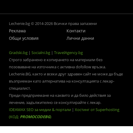
Lechenie.bg © 2014-2026 Всички права запазени
Реклама
Контакти
Общи условия
Лични данни
Gradski.bg
|
Socialni.bg
|
TravelAgency.bg
Строго забранено е копирането на материали без
позоваване на източника с активна dofollow връзка.
Lechenie.BG, както и всеки друг здравен сайт не може да бъде
възприеман като алтернатива на консултацията с лекар-
специалист.
Преди предприемане на каквито и да било действия за
лечение, задължително се консултирайте с лекар.
IDEAMAX SEO за медии & портали
|
Хостинг от Superhosting
(КОД:
PROMOCODEBG
)