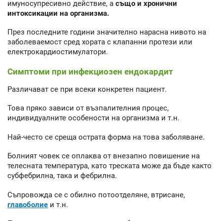
имуносупресивно действие, а
също и хронични
интоксикации на организма.
През последните години значително нарасна нивото на
заболеваемост сред хората с клапанни протези или
електрокардиостимулатори.
Симптоми при инфекциозен ендокардит
Различават се при всеки конкретен пациент.
Това пряко зависи от възпалителния процес,
индивидуалните особености на организма и т.н.
Най-често се среща острата форма на това заболяване.
Болният човек се оплаква от внезапно повишение на
телесната температура, като треската може да бъде както
субфебрилна, така и фебрилна.
Съпровожда се с обилно потоотделяне, втрисане,
главоболие
и т.н.