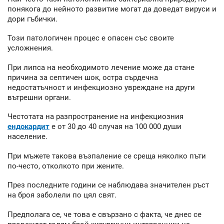
понякога до нейното развитие могат да доведат вируси и
дори гъбички.
Този патологичен процес е опасен със своите
усложнения.
При липса на необходимото лечение може да стане
причина за септичен шок, остра сърдечна
недостатъчност и инфекциозно увреждане на други
вътрешни органи.
Честотата на разпространение на инфекциозния
ендокардит
е от 30 до 40 случая на 100 000 души
население.
При мъжете такова възпаление се среща няколко пъти
по-често, отколкото при жените.
През последните години се наблюдава значителен ръст
на броя заболели по цял свят.
Предполага се, че това е свързано с факта, че днес се