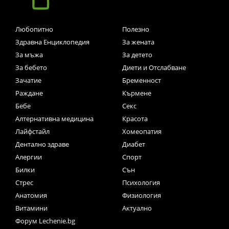
Любопитно
Полезно
Здравна Енциклопедия
За жената
За мъжа
За детето
За бебето
Диети и Отслабване
Зачатие
Бременност
Раждане
Кърмене
Бебе
Секс
Алтернативна медицина
Красота
Лайфстайл
Хомеопатия
Дентално здраве
Диабет
Алергии
Спорт
Билки
Сън
Стрес
Психология
Анатомия
Физиология
Витамини
Актуално
Форум Lechenie.bg