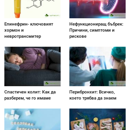
Епинефрин- ключовият
Нефункциониращ бъбрек:
хормон и
Причини, симптоми и
невротрансмитер
рискове
Спастичен колит: Как да
Перибронхит: Всичко,
разберем, че го имаме
което трябва да знаем