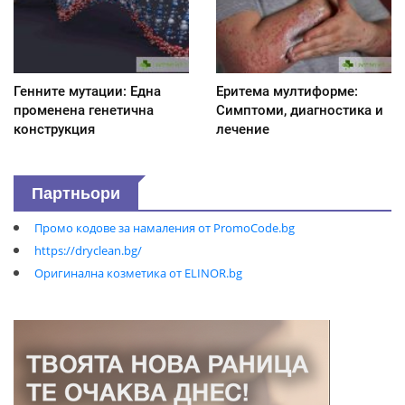
Генните мутации: Една
Еритема мултиформе:
променена генетична
Симптоми, диагностика и
конструкция
лечение
Партньори
Промо кодове за намаления от PromoCode.bg
https://dryclean.bg/
Оригинална козметика от ELINOR.bg