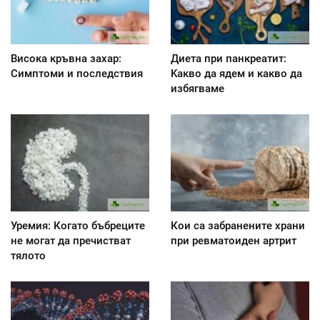
Висока кръвна захар:
Диета при панкреатит:
Симптоми и последствия
Kакво да ядем и какво да
избягваме
Уремия: Когато бъбреците
Кои са забранените храни
не могат да пречистват
при ревматоиден артрит
тялото