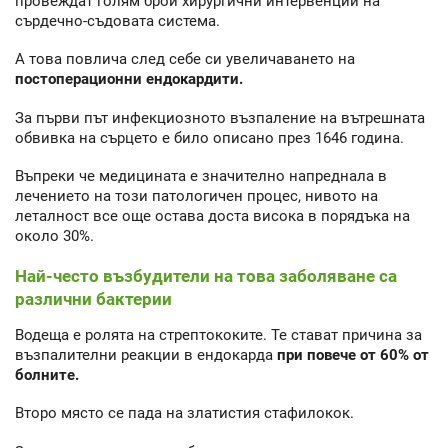
провеждат голям брой хирургични интервенции на
сърдечно-съдовата система.
А това повлича след себе си увеличаването на
постоперационни ендокардити.
За първи път инфекциозното възпаление на вътрешната
обвивка на сърцето е било описано през 1646 година.
Въпреки че медицината е значително напреднала в
лечението на този патологичен процес, нивото на
леталност все още остава доста висока в порядъка на
около 30%.
Най-често възбудители на това заболяване са
различни бактерии
Водеща е ролята на стрептококите. Те стават причина за
възпалителни реакции в ендокарда
при повече от 60% от
болните.
Второ място се пада на златистия стафилокок.