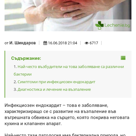
И. Шиндаров
от
16.06.2018 21:04
6717
Съдържание:
Най-често възбудители на това заболяване са различни
бактерии
Симптоми при инфекциозен ендокардит
Диагностика и лечение на възпаление
Инфекциозен ендокардит – това е заболяване,
характеризиращо се с развитие на възпаление във
вътрешната обвивка на сърцето, която покрива неговата
кухина и клапанен апарат.
Най-често тази патология има бактериална природа, но