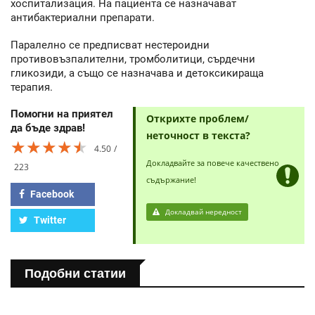
хоспитализация. На пациента се назначават
антибактериални препарати.
Паралелно се предписват нестероидни
противовъзпалителни, тромболитици, сърдечни
гликозиди, а също се назначава и детоксикираща
терапия.
Помогни на приятел
Открихте проблем/
да бъде здрав!
неточност в текста?
★★★★★
★★★★★
★★★★★
4.50
Докладвайте за повече качествено
223
съдържание!
Facebook
Докладвай нередност
Twitter
Подобни статии