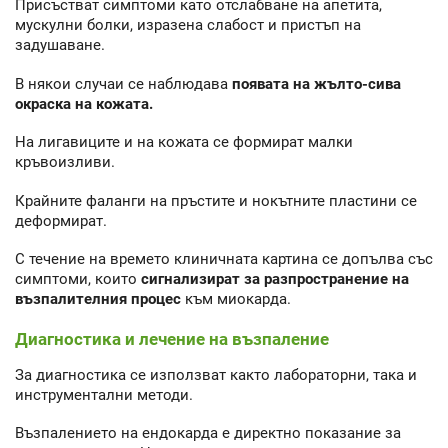
Присъстват симптоми като отслабване на апетита,
мускулни болки, изразена слабост и пристъп на
задушаване.
В някои случаи се наблюдава
появата на жълто-сива
окраска на кожата.
На лигавиците и на кожата се формират малки
кръвоизливи.
Крайните фаланги на пръстите и нокътните пластини се
деформират.
С течение на времето клиничната картина се допълва със
симптоми, които
сигнализират за разпространение на
възпалителния процес
към миокарда.
Диагностика и лечение на възпаление
За диагностика се използват както лабораторни, така и
инструментални методи.
Възпалението на ендокарда е директно показание за