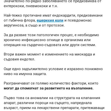
Значително по-рядко заболяването се предизвиква от
ентерококи, пневмококи и т.н.
Най-тежко протичане имат ендокардити, предизвикани
от гъбична флора,
ешерихия коли
и псевдомонас
аеругиноза, а също и от протозои.
За да развие този патологичен процес, е необходимо
хронично инфекциозно огнище в организма или
операция на сърдечно-съдовата или други системи.
Втори важен момент е изменението на миокарда и
съдовия ендотел.
Още едно задължително условие е изразено понижено
ниво на имунна защита.
Разграничават се голямо количество фактори, които
могат да спомогнат за развитието на възпаление.
Първо това са аномалии на структурата на клапанния
апарат, различни пороци на сърцето, напреднала
възраст, прием на лекарствени препарати, притежаващи