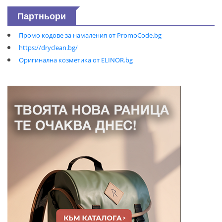
Партньори
Промо кодове за намаления от PromoCode.bg
https://dryclean.bg/
Оригинална козметика от ELINOR.bg