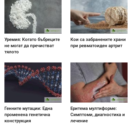
Уремия: Когато бъбреците
Кои са забранените храни
не могат да пречистват
при ревматоиден артрит
тялото
Генните мутации: Една
Еритема мултиформе:
променена генетична
Симптоми, диагностика и
конструкция
лечение