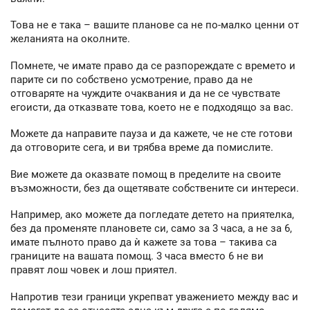
Това не е така – вашите планове са не по-малко ценни от
желанията на околните.
Помнете, че имате право да се разпореждате с времето и
парите си по собствено усмотрение, право да не
отговаряте на чуждите очаквания и да не се чувствате
егоисти, да отказвате това, което не е подходящо за вас.
Можете да направите пауза и да кажете, че не сте готови
да отговорите сега, и ви трябва време да помислите.
Вие можете да оказвате помощ в пределите на своите
възможности, без да ощетявате собствените си интереси.
Например, ако можете да погледате детето на приятелка,
без да променяте плановете си, само за 3 часа, а не за 6,
имате пълното право да ѝ кажете за това – такива са
границите на вашата помощ. 3 часа вместо 6 не ви
правят лош човек и лош приятел.
Напротив тези граници укрепват уважението между вас и