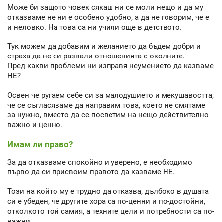
Може би защото човек сякаш ни се моли нещо и да му
отказваме не ни е особено удобно, а да не говорим, че е
и неловко. На това са ни учили още в детството.
Тук можем да добавим и желанието да бъдем добри и
страха да не си развали отношенията с околните.
Пред какви проблеми ни изправя неумението да казваме
НЕ?
Освен че ругаем себе си за малодушието и мекушавостта,
че се съгласяваме да направим това, което не смятаме
за нужно, вместо да се посветим на нещо действително
важно и ценно.
Имам ли право?
За да отказваме спокойно и уверено, е необходимо
първо да си присвоим правото да казваме НЕ.
Този на който му е трудно да отказва, дълбоко в душата
си е убеден, че другите хора са по-ценни и по-достойни,
отколкото той самия, а техните цели и потребности са по-
важни.