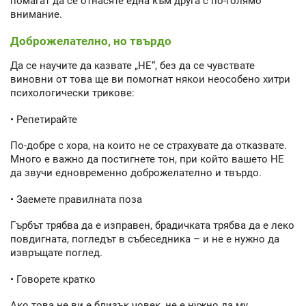
помагат да се отнасяте една към друга с по-голямо
внимание.
Доброжелателно, но твърдо
Да се научите да казвате „НЕ“, без да се чувствате
виновни от това ще ви помогнат някои неособено хитри
психологически трикове:
• Репетирайте
По-добре с хора, на които не се страхувате да отказвате.
Много е важно да постигнете тон, при който вашето НЕ
да звучи едновременно доброжелателно и твърдо.
• Заемете правилната поза
Гърбът трябва да е изправен, брадичката трябва да е леко
повдигната, погледът в събеседника – и не е нужно да
извръщате поглед.
• Говорете кратко
Ако това не ви е близък човек, не е нужно да му