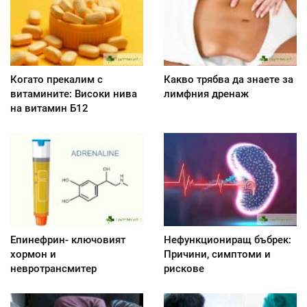
Когато прекалим с
Какво трябва да знаете за
витамините: Високи нива
лимфния дренаж
на витамин Б12
Епинефрин- ключовият
Нефункциониращ бъбрек:
хормон и
Причини, симптоми и
невротрансмитер
рискове