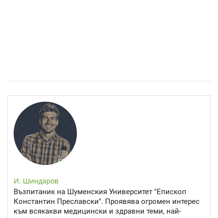
Спастичен колит: Как да разберем, че го имаме
И. Шиндаров
Възпитаник на Шуменския Университет "Епископ
Константин Преславски". Проявява огромен интерес
към всякакви медицински и здравни теми, най-