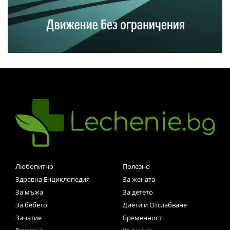
Любопитно
Полезно
Здравна Енциклопедия
За жената
За мъжа
За детето
За бебето
Диети и Отслабване
Зачатие
Бременност