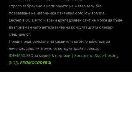
Строго забранено е копирането на материали без
позоваване на източника с активна dofollow връзка.
Lechenie.BG, както и всеки друг здравен сайт не може да бъде
възприеман като алтернатива на консултацията с лекар-
специалист.
Преди предприемане на каквито и да било действия за
лечение, задължително се консултирайте с лекар.
IDEAMAX SEO за медии & портали
|
Хостинг от Superhosting
(КОД:
PROMOCODEBG
)