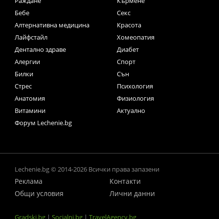
Раждане
Кърмене
Бебе
Секс
Алтернативна медицина
Красота
Лайфстайл
Хомеопатия
Дентално здраве
Диабет
Алергии
Спорт
Билки
Сън
Стрес
Психология
Анатомия
Физиология
Витамини
Актуално
Форум Lechenie.bg
Lechenie.bg © 2014-2026 Всички права запазени
Реклама
Контакти
Общи условия
Лични данни
Gradski.bg
|
Socialni.bg
|
TravelAgency.bg