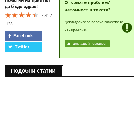
Помогни на приятел
Открихте проблем/
да бъде здрав!
неточност в текста?
★★★★★
★★★★★
★★★★★
4.41
Докладвайте за повече качествено
133
съдържание!
Facebook
Докладвай нередност
Twitter
Подобни статии
ПОЛЕЗНО