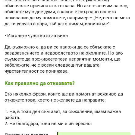
обяснявате причината за отказа. Но ако е значим за вас,
обяснете му с две думи, с какво е свързано вашето
нежелание да му помогнете, например – „Не, сега не мога
да ти услужа с пари, тъй като нямам, извини ме“.
• Изгонете чувството за вина
Да, възможно е, да ви се наложи да се сблъскате с
раздразнението и недоволството на околните. Но ако
съумеете да преживеете тези неприятни моменти, ще
забележите, че с всеки следващ път вашата
чувствителност се понижава.
Как правилно да отказвате?
Ето няколко фрази, които ще ви помогнат вежливо да
откажете това, което не желаете да направите:
1. Не, в този ден съм зает, за съжаление, имам важна
работа.
2. Не благодаря, това не ми е интересно.