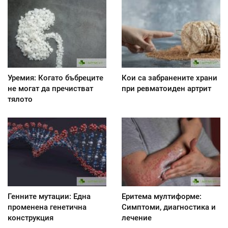
Уремия: Когато бъбреците
Кои са забранените храни
не могат да пречистват
при ревматоиден артрит
тялото
Генните мутации: Една
Еритема мултиформе:
променена генетична
Симптоми, диагностика и
конструкция
лечение