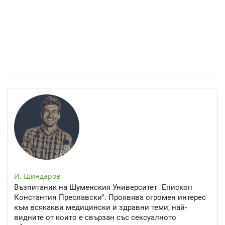
Спастичен колит: Как да разберем, че го имаме
И. Шиндаров
Възпитаник на Шуменския Университет "Епископ
Константин Преславски". Проявява огромен интерес
към всякакви медицински и здравни теми, най-
видните от които е свързан със сексуалното