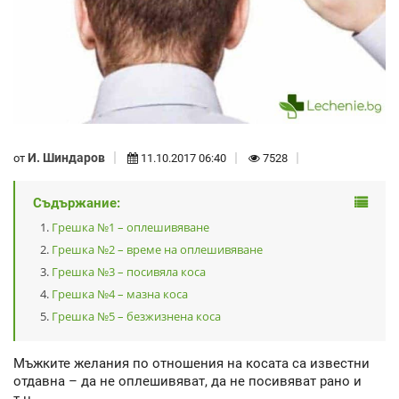
И. Шиндаров
от
11.10.2017 06:40
7528
Съдържание:
Грешка №1 – оплешивяване
Грешка №2 – време на оплешивяване
Грешка №3 – посивяла коса
Грешка №4 – мазна коса
Грешка №5 – безжизнена коса
Мъжките желания по отношения на косата са известни
отдавна – да не оплешивяват, да не посивяват рано и