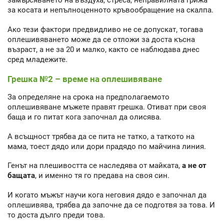
замърсяването на въздуха, стреса, неправилната грижа
за косата и непълноценното кръвообращение на скалпа.
Ако тези фактори предвидливо не се допускат, тогава
оплешивяването може да се отложи за доста късна
възраст, а не за 20 и малко, както се наблюдава днес
сред младежите.
Грешка №2 – време на оплешивяване
За определяне на срока на предполагаемото
оплешивяване мъжете правят грешка. Отиват при своя
баща и го питат кога започнал да олисява.
А всъщност трябва да се пита не татко, а таткото на
мама, тоест дядо или дори прадядо по майчина линия.
Генът на плешивостта се наследява от майката,
а не от
бащата
, и именно тя го предава на своя син.
И когато мъжът научи кога неговия дядо е започнал да
оплешивява, трябва да започне да се подготвя за това. И
то доста дълго преди това.