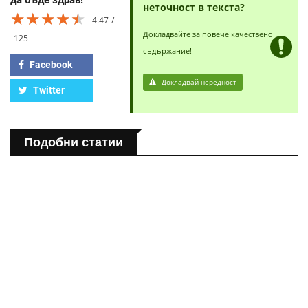
да бъде здрав!
неточност в текста?
★★★★★
★★★★★
★★★★★
4.47
Докладвайте за повече качествено
125
съдържание!
Facebook
Докладвай нередност
Twitter
Подобни статии
ПОЛЕЗНО