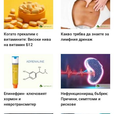
Когато прекалим с
Какво трябва да знаете за
витамините: Високи нива
лимфния дренаж
на витамин Б12
Епинефрин- ключовият
Нефункциониращ бъбрек:
хормон и
Причини, симптоми и
невротрансмитер
рискове