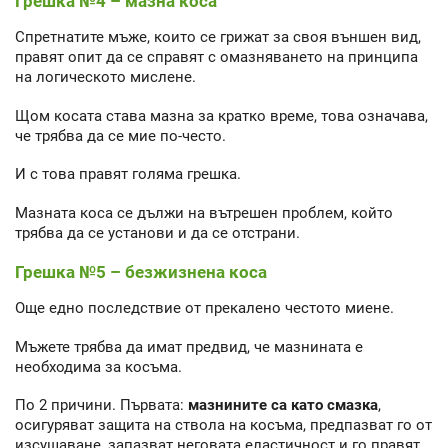
Грешка №4 – мазна коса
Спретнатите мъже, които се грижат за своя външен вид,
правят опит да се справят с омазняването на принципа
на логическото мислене.
Щом косата става мазна за кратко време, това означава,
че трябва да се мие по-често.
И с това правят голяма грешка.
Мазната коса се дължи на вътрешен проблем, който
трябва да се установи и да се отстрани.
Грешка №5 – безжизнена коса
Още едно последствие от прекалено честото миене.
Мъжете трябва да имат предвид, че мазнината е
необходима за косъма.
По 2 причини. Първата:
мазнините са като смазка
,
осигуряват защита на ствола на косъма, предпазват го от
изсушаване, запазват неговата еластичност и го правят