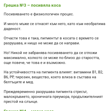
Грешка №3 – посивяла коса
Посивяването е физиологичен процес.
И много мъже се отнасят към него, като към необратима
даденост.
Отчасти това е така, пигментът в косата с времето се
разрушава, и нищо не може да се направи.
Но! Никой не забранява посивяването да се отложи
максимално, колкото се може по-близо до старостта,
още повече, че това е и възможно.
На устойчивостта на пигмента влияят: витамини В1, В2,
В6, РР, тирозин, вещество, което влиза в състава на
белтъците и мед.
Преждевременно разрушава пигмента стресът,
малокръвието, хроничната преумора, продължителният
престой на слънце.