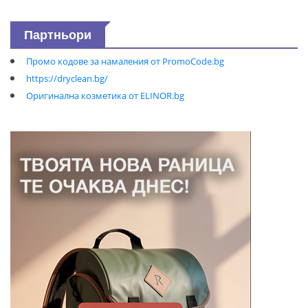
Партньори
Промо кодове за намаления от PromoCode.bg
https://dryclean.bg/
Оригинална козметика от ELINOR.bg