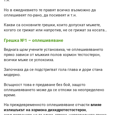
т.н.
Но в ежедневието те правят всичко възможно да
оплешивеят по-рано, да посивеят и т.н.
Какви са основните грешки, които допускат мъжете,
когато се грижат или напротив, не се грижат за косата…
Грешка №1 – оплешивяване
Веднага щом учените установиха, че оплешивяването
пряко зависи от мъжкия полов хормон тестостерон,
всички мъже се успокоиха.
Започнаха да се подстригват гола глава и дори стана
модерно.
Всъщност това е предаване без бой, защото
оплешивяването може да се отложи за неопределено
време.
На преждевременното оплешивяване отчасти
влияе
излишъкът на хормона дихидротестостерон
,