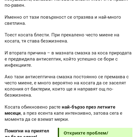
по-равен.
Именно от тази повърхност се отразява и най-много
светлина.
Тоест косата блести. При прекалено често миене на
косата, тя става безжизнена.
И втората причина – в мазната смазка за коса природата
е предвидила антисептик, който успешно се бори с
инфекциите.
Ако тази антисептична смазка постоянно се премахва с
често миене, е много вероятно на косата да се заселят
колония от бактерии, които ще я направят ощ по-
безжизнена.
Косата обикновено расте
най-бързо през летните
месеци
, а през есента капе интензивно, затова сега е
момента да се вземат мерки.
Помогни на приятел
Открихте проблем/