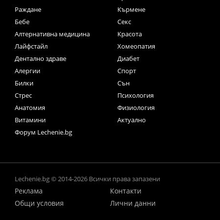
Раждане
Кърмене
Бебе
Секс
Алтернативна медицина
Красота
Лайфстайл
Хомеопатия
Дентално здраве
Диабет
Алергии
Спорт
Билки
Сън
Стрес
Психология
Анатомия
Физиология
Витамини
Актуално
Форум Lechenie.bg
Lechenie.bg © 2014-2026 Всички права запазени
Реклама
Контакти
Общи условия
Лични данни