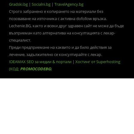
Gradski.bg
|
Socialni.bg
|
TravelAgency.bg
Строго забранено е копирането на материали без
позоваване на източника с активна dofollow връзка.
Lechenie.BG, както и всеки друг здравен сайт не може да бъде
възприеман като алтернатива на консултацията с лекар-
специалист.
Преди предприемане на каквито и да било действия за
лечение, задължително се консултирайте с лекар.
IDEAMAX SEO за медии & портали
|
Хостинг от Superhosting
(КОД:
PROMOCODEBG
)