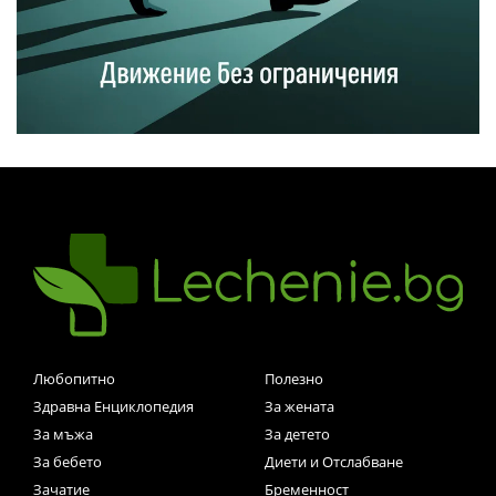
Любопитно
Полезно
Здравна Енциклопедия
За жената
За мъжа
За детето
За бебето
Диети и Отслабване
Зачатие
Бременност