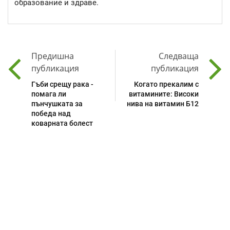
образование и здраве.
Предишна
Следваща
публикация
публикация
Гъби срещу рака -
Когато прекалим с
помага ли
витамините: Високи
пънчушката за
нива на витамин Б12
победа над
коварната болест