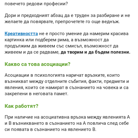
повечето редови професии?
Дори и предходният абзац да е труден за разбиране и не
желаете да повярвате, препрочетете го още веднъж.
Креативността
не е просто умение да намерим красива
картинка или подберем рима, а възможност да
продължим да живеем със смисъл, възможност да
живеем и да се радваме,
да творим и да бъдем полезни.
Какво са това асоциации?
Асоциации в психологията наричат връзките, които
възникват между отделните събития, факти, предмети и
явления, които се намират в съзнанието на човека и са
закрепени в неговата памет.
Как работят?
При наличие на асоциативна връзка между явленията А
и В възникването в съзнанието на А повлича след себе
си появата в съзнанието на явлението В.