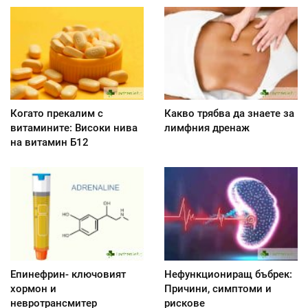
Когато прекалим с
Какво трябва да знаете за
витамините: Високи нива
лимфния дренаж
на витамин Б12
Епинефрин- ключовият
Нефункциониращ бъбрек:
хормон и
Причини, симптоми и
невротрансмитер
рискове