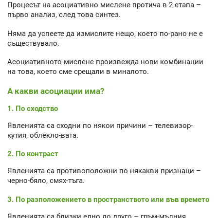
Процесът на асоциативно мислене протича в 2 етапа –
първо анализ, след това синтез.
Няма да успеете да измислите нещо, което по-рано не е
съществувало.
Асоциативното мислене произвежда нови комбинации
на това, което сме срещали в миналото.
А какви асоциации има?
1. По сходство
Явленията са сходни по някои причини – телевизор-
кутия, облекло-вата.
2. По контраст
Явленията са противоположни по някакви признаци –
черно-бяло, смях-тъга.
3. По разположението в пространството или във времето
Явленията са близки едно до друго – гръм-мълния,