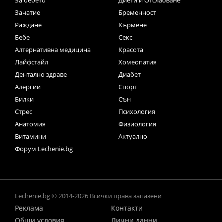
За бебето
Диети и Отслабване
Зачатие
Бременност
Раждане
Кърмене
Бебе
Секс
Алтернативна медицина
Красота
Лайфстайл
Хомеопатия
Дентално здраве
Диабет
Алергии
Спорт
Билки
Сън
Стрес
Психология
Анатомия
Физиология
Витамини
Актуално
Форум Lechenie.bg
Lechenie.bg © 2014-2026 Всички права запазени
Реклама
Контакти
Общи условия
Лични данни