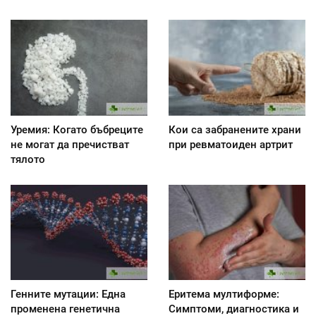
Уремия: Когато бъбреците
Кои са забранените храни
не могат да пречистват
при ревматоиден артрит
тялото
Генните мутации: Една
Еритема мултиформе:
променена генетична
Симптоми, диагностика и