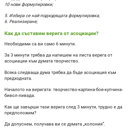
10 нови формулировки;
5. Избира се най-подходящата формулировка;
6. Реализиране;
Как да съставим верига от асоциации?
Необходими са ви само 6 минути.
За 3 минути трябва да напишем на листа верига от
асоциации към думата творчество.
Всяка следваща дума трябва да бъде асоциация към
предходната.
Началото на веригата: творчество-картина-боя-купчина-
бивол-ливада.
Как ще завърши тази верига след 3 минути, трудно е да
предположим?
Да допуснем, получава ви се думата „колония”.