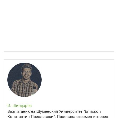
Спастичен колит: Как да разберем, че го имаме
И. Шиндаров
Възпитаник на Шуменския Университет "Епископ
Константин Преславски". Проявява огромен интерес