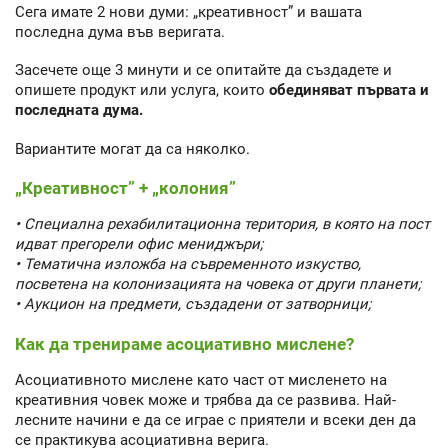
Сега имате 2 нови думи: „креативност” и вашата
последна дума във веригата.
Засечете още 3 минути и се опитайте да създадете и
опишете продукт или услуга, които
обединяват първата и
последната дума.
Вариантите могат да са няколко.
„Креативност” + „колония”
• Специална рехабилитационна територия, в която на пост
идват прегорели офис мениджъри;
• Тематична изложба на съвременното изкуство,
посветена на колонизацията на човека от други планети;
• Аукцион на предмети, създадени от затворници;
Как да тренираме асоциативно мислене?
Асоциативното мислене като част от мисленето на
креативния човек може и трябва да се развива. Най-
лесните начини е да се играе с приятели и всеки ден да
се практикува асоциативна верига.