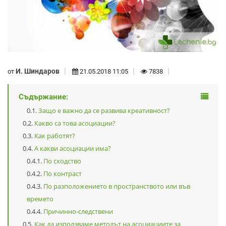
И. Шиндаров
от
21.05.2018 11:05
7838
Съдържание:
Защо е важно да се развива креативност?
Какво са това асоциации?
Как работят?
А какви асоциации има?
По сходство
По контраст
По разположението в пространството или във
времето
Причинно-следствени
Как да използваме методът на асоциациите за