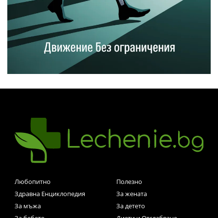
Любопитно
Полезно
Здравна Енциклопедия
За жената
За мъжа
За детето