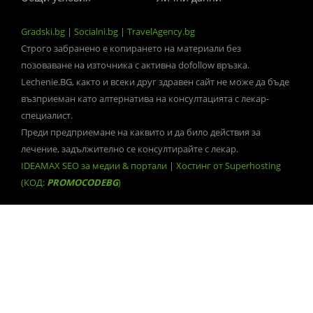
Gradski.bg
|
Socialni.bg
|
TravelAgency.bg
Строго забранено е копирането на материали без
позоваване на източника с активна dofollow връзка.
Lechenie.BG, както и всеки друг здравен сайт не може да бъде
възприеман като алтернатива на консултацията с лекар-
специалист.
Преди предприемане на каквито и да било действия за
лечение, задължително се консултирайте с лекар.
IDEAMAX SEO за медии & портали
|
Хостинг от Superhosting
(КОД:
PROMOCODEBG
)