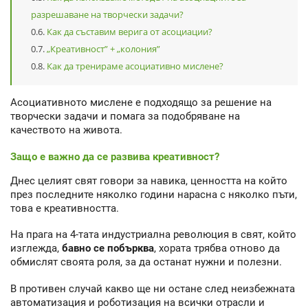
разрешаване на творчески задачи?
Как да съставим верига от асоциации?
„Креативност” + „колония”
Как да тренираме асоциативно мислене?
Асоциативното мислене е подходящо за решение на
творчески задачи и помага за подобряване на
качеството на живота.
Защо е важно да се развива креативност?
Днес целият свят говори за навика, ценността на който
през последните няколко години нарасна с няколко пъти,
това е креативността.
На прага на 4-тата индустриална революция в свят, който
изглежда,
бавно се побърква
, хората трябва отново да
обмислят своята роля, за да останат нужни и полезни.
В противен случай какво ще ни остане след неизбежната
автоматизация и роботизация на всички отрасли и