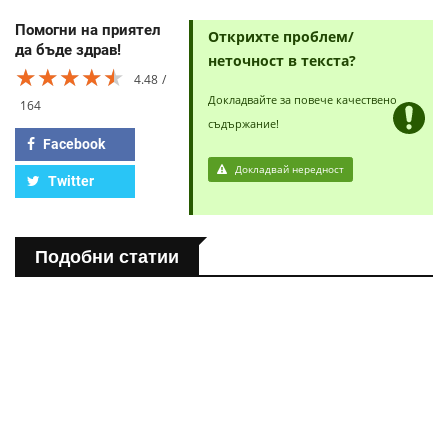
Помогни на приятел
Открихте проблем/
да бъде здрав!
неточност в текста?
★★★★★
★★★★★
★★★★★
4.48
Докладвайте за повече качествено
164
съдържание!
Facebook
Докладвай нередност
Twitter
Подобни статии
ПОЛЕЗНО