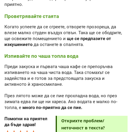
приятно.
Проветрявайте стаята
Когато успеете да се сгреете, отворете прозореца, да
влезе малко студен въздух отвън. Така ще се ободрите,
ще освежите помещението и
ще се предпазите от
изкушението
да останете в спалнята.
Изпивайте по чаша топла вода
Преди закуска и първата чаша кафе се препоръчва
изпиването на чаша чиста вода. Така стомахът се
задейства и е готов за предстоящата закуска и
активното ѝ храносмилане.
През лятото може да се пие прохладна вода, но през
зимата едва ли ще ни хареса. Ако водата е малко по-
топла, е
много по-приятно да се пие.
Помогни на приятел
Открихте проблем/
да бъде здрав!
неточност в текста?