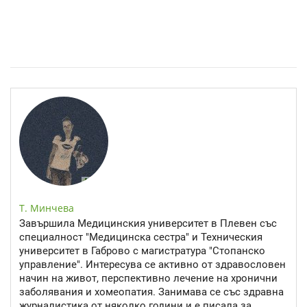
Спастичен колит: Как да разберем, че го имаме
Т. Минчева
Завършила Медицинския университет в Плевен със
специалност "Медицинска сестра" и Техническия
университет в Габрово с магистратура "Стопанско
управление". Интересува се активно от здравословен
начин на живот, перспективно лечение на хронични
заболявания и хомеопатия. Занимава се със здравна
журналистика от няколко години и е писала за