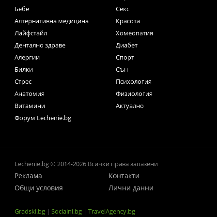
Бебе
Секс
Алтернативна медицина
Красота
Лайфстайл
Хомеопатия
Дентално здраве
Диабет
Алергии
Спорт
Билки
Сън
Стрес
Психология
Анатомия
Физиология
Витамини
Актуално
Форум Lechenie.bg
Lechenie.bg © 2014-2026 Всички права запазени
Реклама
Контакти
Общи условия
Лични данни
Gradski.bg
|
Socialni.bg
|
TravelAgency.bg