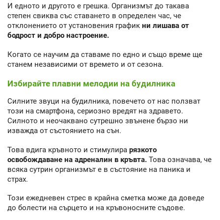
И едното и другото е грешка. Организмът до такава
степен свиква със ставането в определен час, че
отклонението от установения график
ни лишава от
бодрост и добро настроение.
Когато се научим да ставаме по едно и също време ще
станем независими от времето и от сезона.
Избирайте плавни мелодии на будилника
Силните звуци на будилника, повечето от нас ползват
този на смартфона, сериозно вредят на здравето.
Силното и неочаквано сутрешно звънене бързо ни
изважда от състоянието на сън.
Това вдига кръвното и стимулира
рязкото
освобождаване на адреналин в кръвта.
Това означава, че
всяка сутрин организмът е в състояние на паника и
страх.
Този ежедневен стрес в крайна сметка може да доведе
до болести на сърцето и на кръвоносните съдове.