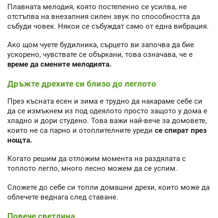
Плавната мелодия, която постепенно се усилва, не
отстъпва на внезапния силен звук по способността да
събуди човек. Някои се събуждат само от една вибрация.
Ако щом чуете будилника, сърцето ви започва да бие
ускорено, чувствате се объркани, това означава, че е
време да смените мелодията.
Дръжте дрехите си близо до леглото
През късната есен и зима е трудно да накараме себе си
да се измъкнем из под одеялото просто защото у дома е
хладно и дори студено. Това важи най-вече за домовете,
които не са парно и отоплителните уреди
се спират през
нощта.
Когато решим да отложим момента на раздялата с
топлото легло, много лесно можем да се успим.
Сложете до себе си топли домашни дрехи, които може да
облечете веднага след ставане.
Повече светлина