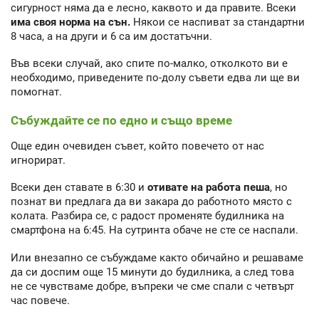
сигурност няма да е лесно, каквото и да правите. Всеки
има своя норма на сън.
Някои се наспиват за стандартни
8 часа, а на други и 6 са им достатъчни.
Във всеки случай, ако спите по-малко, отколкото ви е
необходимо, приведените по-долу съвети едва ли ще ви
помогнат.
Събуждайте се по едно и също време
Още един очевиден съвет, който повечето от нас
игнорират.
Всеки ден ставате в 6:30 и
отивате на работа пеша
, но
познат ви предлага да ви закара до работното място с
колата. Разбира се, с радост променяте будилника на
смартфона на 6:45. На сутринта обаче не сте се наспали.
Или внезапно се събуждаме както обичайно и решаваме
да си доспим още 15 минути до будилника, а след това
не се чувстваме добре, въпреки че сме спали с четвърт
час повече.