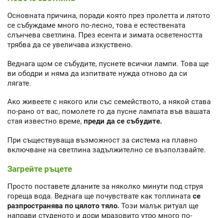
Основната причина, поради която през пролетта и лятото
се събуждаме много по-лесно, това е естествената
слънчева светлина. През есента и зимата осветеността
трябва да се увеличава изкуствено.
Веднага щом се събудите, пуснете всички лампи. Това ще
ви ободри и няма да изпитвате нужда отново да си
лягате.
Ако живеете с някого или със семейството, а някой става
по-рано от вас, помолете го да пусне лампата във вашата
стая известно време,
преди да се събудите.
При съществуваща възможност за система на плавно
включване на светлина задължително се възползвайте.
Загрейте ръцете
Просто поставете дланите за няколко минути под струя
гореща вода. Веднага ще почувствате как топлината
се
разпространява по цялото тяло.
Този малък ритуал ще
направи студеното и дори мразовито утро много по-