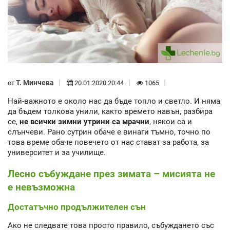
Т. Минчева
от
20.01.2020 20:44
1065
Най-важното е около нас да бъде топло и светло. И няма
да бъдем толкова унили, както времето навън, разбира
се,
не всички зимни утрини са мрачни
, някои са и
слънчеви. Рано сутрин обаче е винаги тъмно, точно по
това време обаче повечето от нас стават за работа, за
университет и за училище.
Лесно събуждане през зимата – мисията не
е невъзможна
Достатъчно продължителен сън
Ако не следвате това просто правило, събуждането със