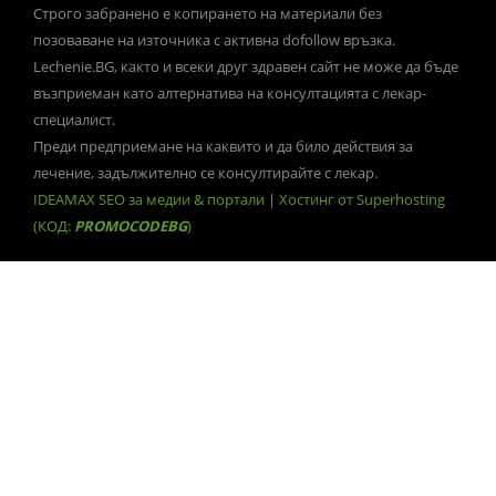
Строго забранено е копирането на материали без
позоваване на източника с активна dofollow връзка.
Lechenie.BG, както и всеки друг здравен сайт не може да бъде
възприеман като алтернатива на консултацията с лекар-
специалист.
Преди предприемане на каквито и да било действия за
лечение, задължително се консултирайте с лекар.
IDEAMAX SEO за медии & портали
|
Хостинг от Superhosting
(КОД:
PROMOCODEBG
)