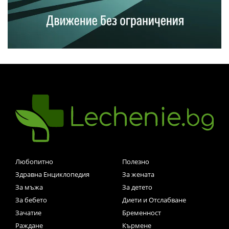
Любопитно
Полезно
Здравна Енциклопедия
За жената
За мъжа
За детето
За бебето
Диети и Отслабване
Зачатие
Бременност
Раждане
Кърмене