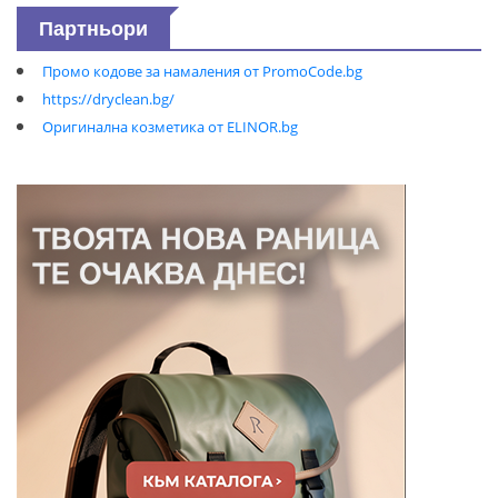
Партньори
Промо кодове за намаления от PromoCode.bg
https://dryclean.bg/
Оригинална козметика от ELINOR.bg