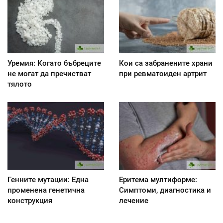
Уремия: Когато бъбреците
Кои са забранените храни
не могат да пречистват
при ревматоиден артрит
тялото
Генните мутации: Една
Еритема мултиформе:
променена генетична
Симптоми, диагностика и
конструкция
лечение