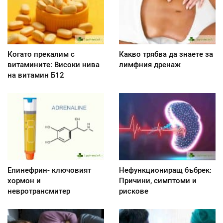
Когато прекалим с
Какво трябва да знаете за
витамините: Високи нива
лимфния дренаж
на витамин Б12
Епинефрин- ключовият
Нефункциониращ бъбрек:
хормон и
Причини, симптоми и
невротрансмитер
рискове