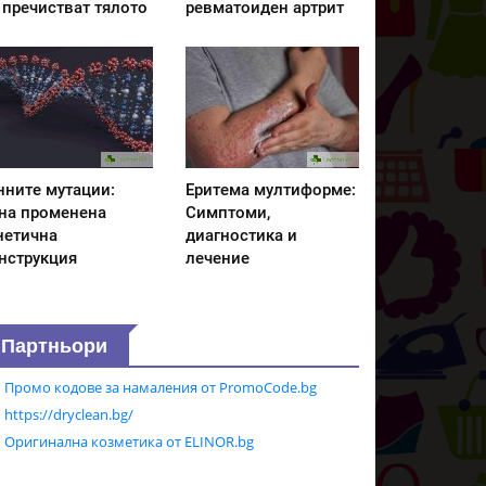
 пречистват тялото
ревматоиден артрит
нните мутации:
Еритема мултиформе:
на променена
Симптоми,
нетична
диагностика и
нструкция
лечение
Партньори
Промо кодове за намаления от PromoCode.bg
https://dryclean.bg/
Оригинална козметика от ELINOR.bg