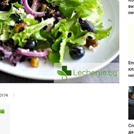
Ко
ви
ни
Еп
кл
не
0174
Сп
да