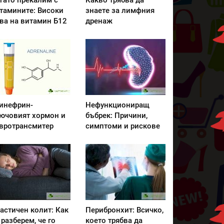
гато прекалим с
Какво трябва да
тамините: Високи
знаете за лимфния
ва на витамин Б12
дренаж
инефрин-
Нефункциониращ
ючовият хормон и
бъбрек: Причини,
вротрансмитер
симптоми и рискове
астичен колит: Как
Перибронхит: Всичко,
 разберем, че го
което трябва да