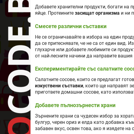
Добавете хранителни продукти, богати на п
яйце. Протеините
засищат организма
и ни 
Смесете различни съставки
Не се ограничавайте в избора на един прод
да се притеснявате, че не са от един вид. 
глухарче или добавете любимите си продук
от най-лесните начини да направите вашия
Експериментирайте със салатните сос
Салатните сосове, които се предлагат гото
изкуствени съставки
, които ще направят з
пригответе домашни сосове, като използва
Добавете пълнозърнести храни
Зърнените храни са чудесен избор за хорат
булгур, черен ориз и елда като добавка къ
забавен вкус, освен това, ако я изядете на 