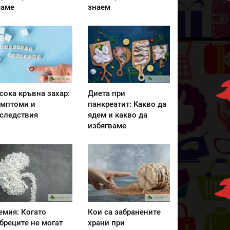
аме
знаем
сока кръвна захар:
Диета при
мптоми и
панкреатит: Kакво да
следствия
ядем и какво да
избягваме
емия: Когато
Кои са забранените
бреците не могат
храни при