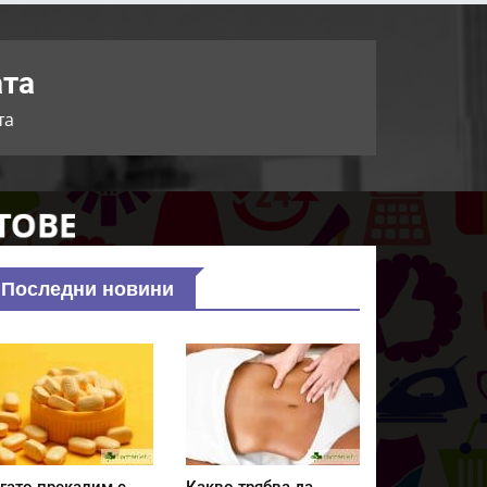
ата
та
Последни новини