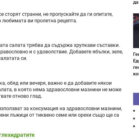
да
се сторят странни, не пропускайте да ги опитате,
в любимата ви пролетна рецепта.
ата салата трябва да съдържа хрупкави съставки.
равословно и с удоволствие. Добавете ябълки, зеле,
Ге
салатата си.
Ед
ге
ко
ка, обяд или вечеря, важно е да добавите някои
алата, в която няма здравословни мазнини не може
твате отново глад.
 използват за консумация на здравословни мазнини,
пени лъжици от тиквено семе или орехи също ще са
ъглехидратите