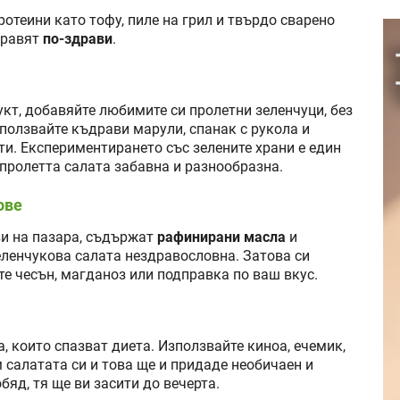
ротеини като тофу, пиле на грил и твърдо сварено
правят
по-здрави
.
укт, добавяйте любимите си пролетни зеленчуци, без
Използвайте къдрави марули, спанак с рукола и
ти. Експериментирането със зелените храни е един
 пролетта салата забавна и разнообразна.
ове
ви на пазара, съдържат
рафинирани масла
и
еленчукова салата нездравословна. Затова си
те чесън, магданоз или подправка по ваш вкус.
а, които спазват диета. Използвайте киноа, ечемик,
м салатата си и това ще и придаде необичаен и
обяд, тя ще ви засити до вечерта.