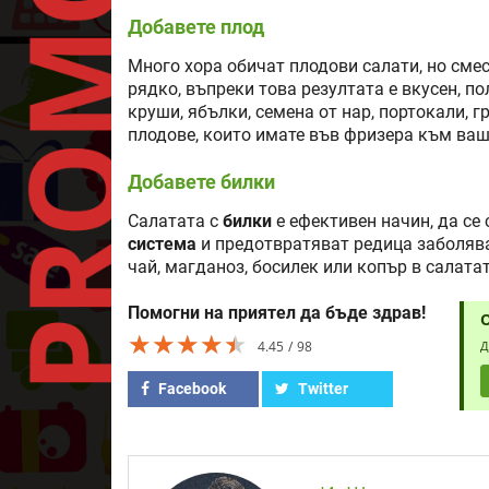
Добавете плод
Много хора обичат плодови салати, но смес
рядко, въпреки това резултата е вкусен, по
круши, ябълки, семена от нар, портокали, г
плодове, които имате във фризера към ваш
Добавете билки
Салатата с
билки
е ефективен начин, да се
система
и предотвратяват редица заболява
чай, магданоз, босилек или копър в салатата
Помогни на приятел да бъде здрав!
★★★★★
★★★★★
★★★★★
4.45
98
Д
Facebook
Twitter