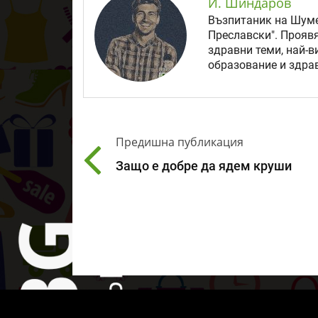
И. Шиндаров
Възпитаник на Шуме
Преславски". Прояв
здравни теми, най-в
образование и здрав
Предишна публикация
Защо е добре да ядем круши