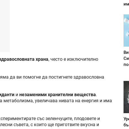
им
Ви
Си
здравословната храна
, често е изключително
по
няма да ви помогне да постигнете здравословна
иданти
и
незаменими хранителни вещества
.
а метаболизма, увеличава нивата на енергия и има
кспериментирате със зеленчуците, плодовете и
Ур
 лесни съвета, с които ще приготвите вкусна и
бъ