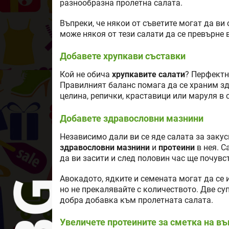
разнообразна пролетна салата.
Въпреки, че някои от съветите могат да ви 
може някоя от тези салати да се превърне 
Добавете хрупкави съставки
Кой не обича
хрупкавите салати
? Перфектн
Правилният баланс помага да се храним зд
целина, репички, краставици или маруля в 
Добавете здравословни мазнини
Независимо дали ви се яде салата за закус
здравословни мазнини
и
протеини
в нея. С
да ви засити и след половин час ще почувс
Авокадото, ядките и семената могат да се
но не прекалявайте с количеството. Две су
добра добавка към пролетната салата.
Увеличете протеините за сметка на в