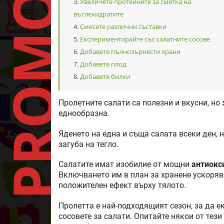
Увеличете протеините за сметка на
въглехидратите
Смесете различни съставки
Експериментирайте със салатните сосове
Добавете пълнозърнести храни
Добавете плод
Добавете билки
Пролетните салати са полезни и вкусни, но
еднообразна.
Яденето на една и съща салата всеки ден, 
загуба на тегло.
Салатите имат изобилие от мощни
антиокс
Включването им в план за хранене ускоряв
положителен ефект върху тялото.
Пролетта е най-подходящият сезон, за да е
сосовете за салати. Опитайте някои от тези