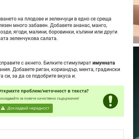
ването на плодове и зеленчуци в едно се среща
лезен много забавен. Добавете ананас, манго,
розде, ягоди, малини, боровинки, къпини или други
ата зеленчукова салата.
 справите с акнето. Билките стимулират
имунната
ния. Добавете риган, кориандър, мента, градински
 си, за да се подобрите вкуса и.
Открихте проблем/неточност в текста?
окладвайте за повече качествено съдържание!
Докладвай нередност