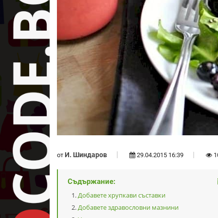
И. Шиндаров
от
29.04.2015 16:39
1
Съдържание:
Добавете хрупкави съставки
Добавете здравословни мазнини